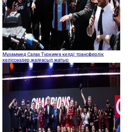
Мұхаммед Салах Түркияға келді: трансферлік
келіссөздер жалғасып жатыр