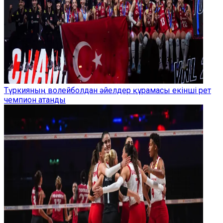
Түркияның волейболдан әйелдер құрамасы екінші рет
чемпион атанды