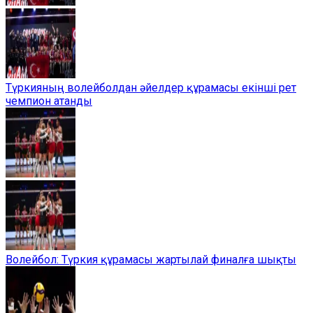
Түркияның волейболдан әйелдер құрамасы екінші рет
чемпион атанды
Волейбол: Түркия құрамасы жартылай финалға шықты