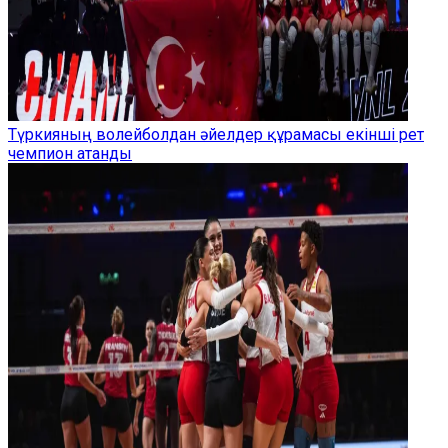
Түркияның волейболдан әйелдер құрамасы екінші рет
чемпион атанды