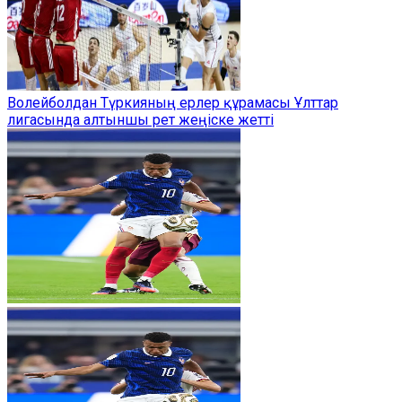
Волейболдан Түркияның ерлер құрамасы Ұлттар
лигасында алтыншы рет жеңіске жетті