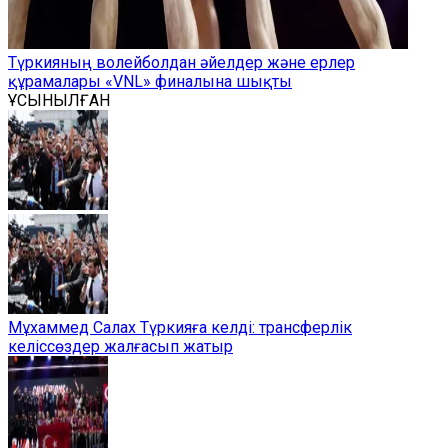
Түркияның волейболдан әйелдер және ерлер
құрамалары «VNL» финалына шықты
ҰСЫНЫЛҒАН
Мұхаммед Салах Түркияға келді: трансферлік
келіссөздер жалғасып жатыр