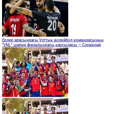
Ерлер арасындағы Ұлттық волейбол командасының
“VNL” ширек финалындағы қарсыласы — Словения