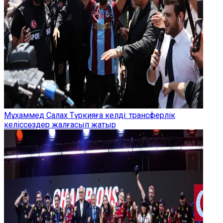
Мұхаммед Салах Түркияға келді: трансферлік
келіссөздер жалғасып жатыр