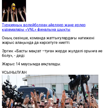
Түркияның волейболдан әйелдер және ерлер
құрамалары «VNL» финалына шықты
Оның сөзінше, команда жаттығулардағы нәтижені
жарыс алаңында да көрсетуге ниетті.
Эргин: «Басты мақсат –туған жерде жүлделі орынға ие
болу», - деді.
Жарыс 14 маусымда аяқталады.
ҰСЫНЫЛҒАН