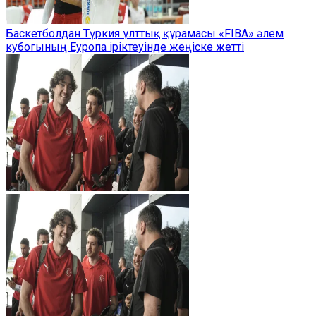
Баскетболдан Түркия ұлттық құрамасы «FIBA» әлем
кубогының Еуропа іріктеуінде жеңіске жетті