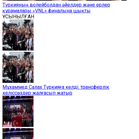
Түркияның волейболдан әйелдер және ерлер
құрамалары «VNL» финалына шықты
ҰСЫНЫЛҒАН
Мұхаммед Салах Түркияға келді: трансферлік
келіссөздер жалғасып жатыр