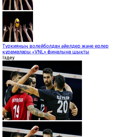
Түркияның волейболдан әйелдер және ерлер
құрамалары «VNL» финалына шықты
Іздеу