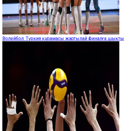
Волейбол: Түркия құрамасы жартылай финалға шықты