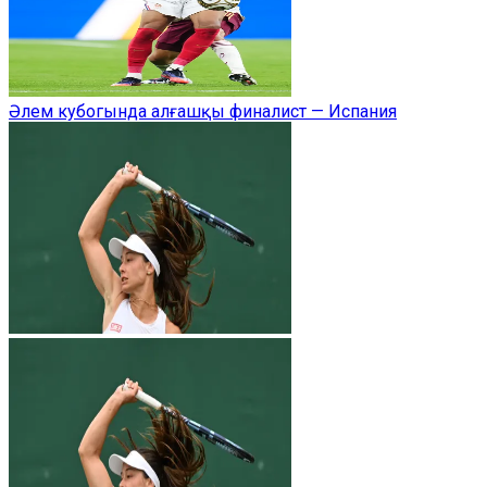
Әлем кубогында алғашқы финалист — Испания