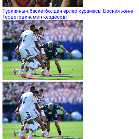
Түркияның баскетболдан ерлер құрамасы Босния және
Герцеговинамен кездеседі