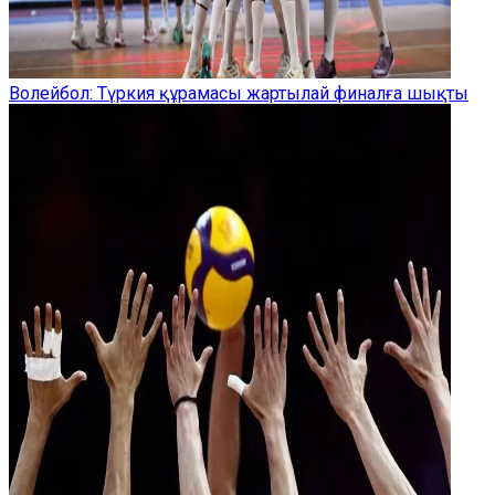
Волейбол: Түркия құрамасы жартылай финалға шықты