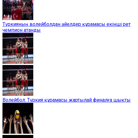
Түркияның волейболдан әйелдер құрамасы екінші рет
чемпион атанды
Волейбол: Түркия құрамасы жартылай финалға шықты