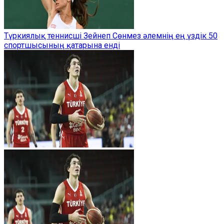
Түркиялық теннисші Зейнеп Сөнмез әлемнің ең үздік 50
спортшысының қатарына енді