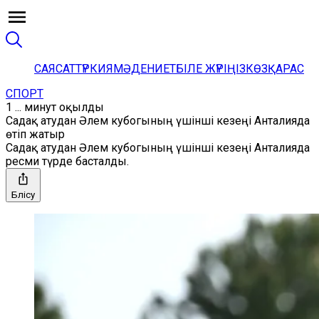
САЯСАТ
ТҮРКИЯ
МӘДЕНИЕТ
БІЛЕ ЖҮРІҢІЗ
КӨЗҚАРАС
СПОРТ
1 ... минут оқылды
Садақ атудан Әлем кубогының үшінші кезеңі Анталияда
өтіп жатыр
Садақ атудан Әлем кубогының үшінші кезеңі Анталияда
ресми түрде басталды.
Бөлісу