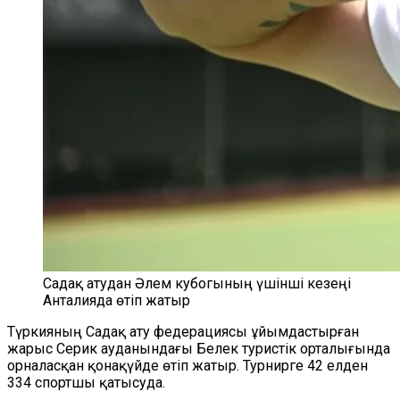
Садақ атудан Әлем кубогының үшінші кезеңі
Анталияда өтіп жатыр
Түркияның Садақ ату федерациясы ұйымдастырған
жарыс Серик ауданындағы Белек туристік орталығында
орналасқан қонақүйде өтіп жатыр. Турнирге 42 елден
334 спортшы қатысуда.