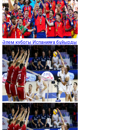
Әлем кубогы Испанияға бұйырды