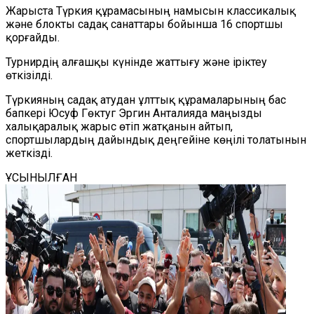
Жарыста Түркия құрамасының намысын классикалық
және блокты садақ санаттары бойынша 16 спортшы
қорғайды.
Турнирдің алғашқы күнінде жаттығу және іріктеу
өткізілді.
Түркияның садақ атудан ұлттық құрамаларының бас
бапкері Юсуф Гөктуг Эргин Анталияда маңызды
халықаралық жарыс өтіп жатқанын айтып,
спортшылардың дайындық деңгейіне көңілі толатынын
жеткізді.
ҰСЫНЫЛҒАН