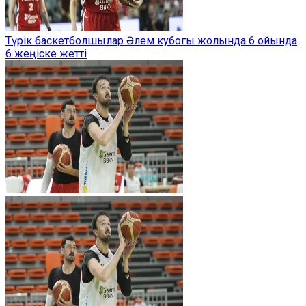
Түрік баскетболшылар Әлем кубогы жолында 6 ойында
6 жеңіске жетті