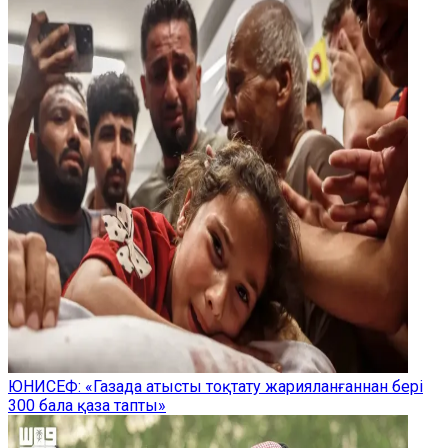
ЮНИСЕФ: «Газада атысты тоқтату жарияланғаннан бері
300 бала қаза тапты»