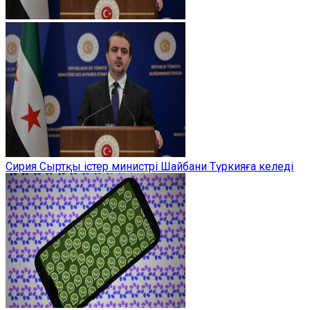
Сирия Сыртқы істер министрі Шайбани Түркияға келеді