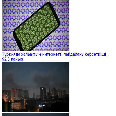
Түркияда халықтың интернетті пайдалану көрсеткіші ̶
92,3 пайыз