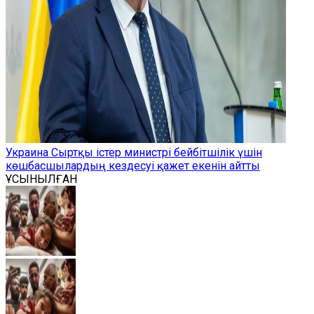
Украина Сыртқы істер министрі бейбітшілік үшін
көшбасшылардың кездесуі қажет екенін айтты
ҰСЫНЫЛҒАН