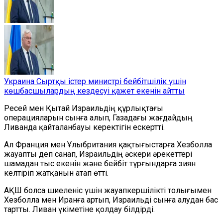
Украина Сыртқы істер министрі бейбітшілік үшін
көшбасшылардың кездесуі қажет екенін айтты
Ресей мен Қытай Израильдің құрлықтағы
операцияларын сынға алып, Газадағы жағдайдың
Ливанда қайталанбауы керектігін ескертті.
Ал Франция мен Ұлыбритания қақтығыстарға Хезболла
жауапты деп санап, Израильдің әскери әрекеттері
шамадан тыс екенін және бейбіт тұрғындарға зиян
келтіріп жатқанын атап өтті.
АҚШ болса шиеленіс үшін жауапкершілікті толығымен
Хезболла мен Иранға артып, Израильді сынға алудан бас
тартты. Ливан үкіметіне қолдау білдірді.