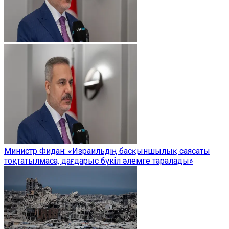
Министр Фидан: «Израильдің басқыншылық саясаты
тоқтатылмаса, дағдарыс бүкіл әлемге таралады»