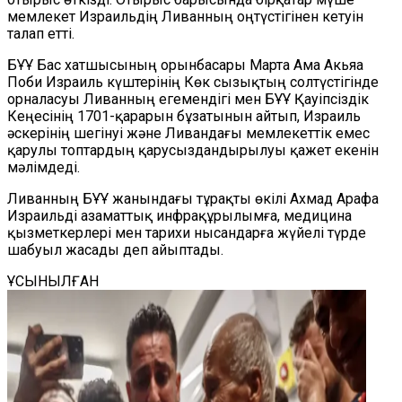
мемлекет Израильдің Ливанның оңтүстігінен кетуін
талап етті.
БҰҰ Бас хатшысының орынбасары Марта Ама Акьяа
Поби Израиль күштерінің Көк сызықтың солтүстігінде
орналасуы Ливанның егемендігі мен БҰҰ Қауіпсіздік
Кеңесінің 1701-қарарын бұзатынын айтып, Израиль
әскерінің шегінуі және Ливандағы мемлекеттік емес
қарулы топтардың қарусыздандырылуы қажет екенін
мәлімдеді.
Ливанның БҰҰ жанындағы тұрақты өкілі Ахмад Арафа
Израильді азаматтық инфрақұрылымға, медицина
қызметкерлері мен тарихи нысандарға жүйелі түрде
шабуыл жасады деп айыптады.
ҰСЫНЫЛҒАН