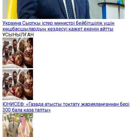
Украина Сыртқы істер министрі бейбітшілік үшін
көшбасшылардың кездесуі қажет екенін айтты
ҰСЫНЫЛҒАН
ЮНИСЕФ: «Газада атысты тоқтату жарияланғаннан бері
300 бала қаза тапты»