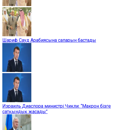
Шариф Сауд Арабиясына сапарын бастады
Израиль Диаспора министрі Чикли: “Макрон бізге
сатқындық жасады”