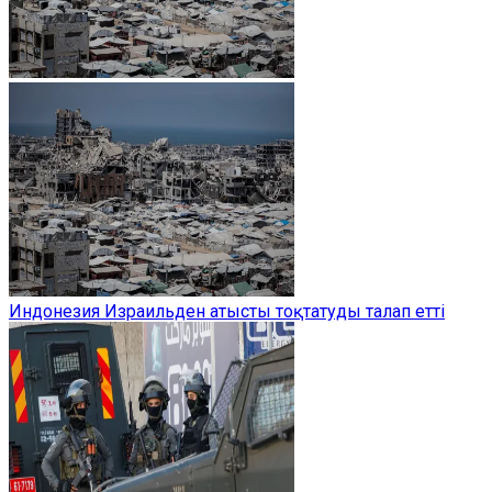
Индонезия Израильден атысты тоқтатуды талап етті