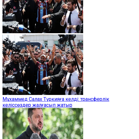
Мұхаммед Салах Түркияға келді: трансферлік
келіссөздер жалғасып жатыр