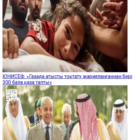
ЮНИСЕФ: «Газада атысты тоқтату жарияланғаннан бері
300 бала қаза тапты»