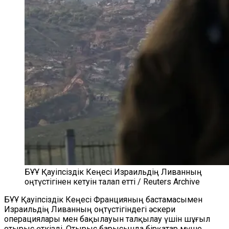
БҰҰ Қауіпсіздік Кеңесі Израильдің Ливанның
оңтүстігінен кетуін талап етті / Reuters Archive
БҰҰ Қауіпсіздік Кеңесі Францияның бастамасымен
Израильдің Ливанның оңтүстігіндегі әскери
операциялары мен бақылауын талқылау үшін шұғыл
отырыс өткізді. Отырыс барысында бірқатар мүше