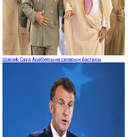
Шариф Сауд Арабиясына сапарын бастады