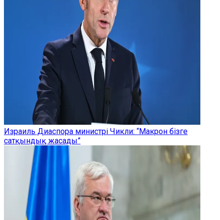
Израиль Диаспора министрі Чикли: “Макрон бізге
сатқындық жасады”