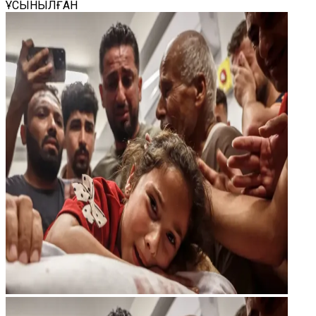
ҰСЫНЫЛҒАН