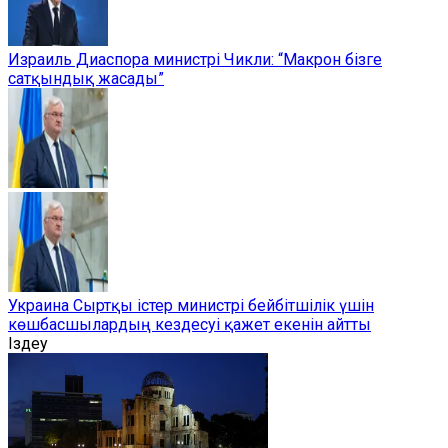
Израиль Диаспора министрі Чикли: “Макрон бізге
сатқындық жасады”
Украина Сыртқы істер министрі бейбітшілік үшін
көшбасшылардың кездесуі қажет екенін айтты
Іздеу