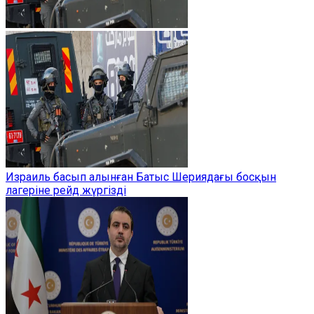
Израиль басып алынған Батыс Шериядағы босқын
лагеріне рейд жүргізді