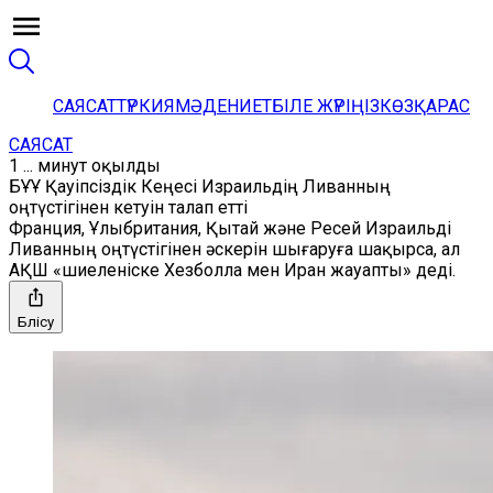
САЯСАТ
ТҮРКИЯ
МӘДЕНИЕТ
БІЛЕ ЖҮРІҢІЗ
КӨЗҚАРАС
САЯСАТ
1 ... минут оқылды
БҰҰ Қауіпсіздік Кеңесі Израильдің Ливанның
оңтүстігінен кетуін талап етті
Франция, Ұлыбритания, Қытай және Ресей Израильді
Ливанның оңтүстігінен әскерін шығаруға шақырса, ал
АҚШ «шиеленіске Хезболла мен Иран жауапты» деді.
Бөлісу