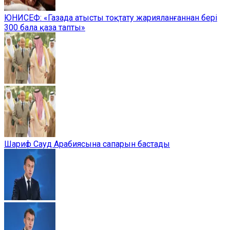
ЮНИСЕФ: «Газада атысты тоқтату жарияланғаннан бері
300 бала қаза тапты»
Шариф Сауд Арабиясына сапарын бастады