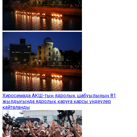
Хиросимада АҚШ-тың ядролық шабуылының 81
жылдығында ядролық қаруға қарсы үндеулер
қайталанды