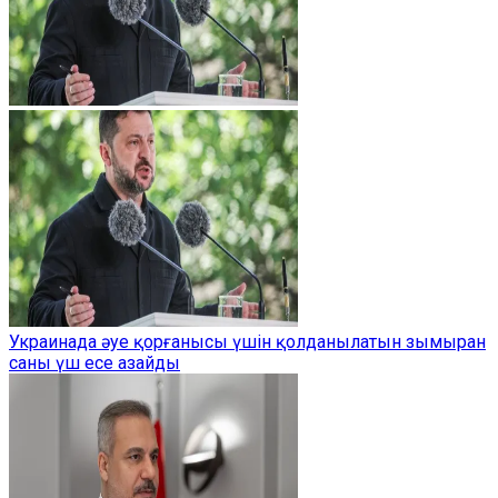
Украинада әуе қорғанысы үшін қолданылатын зымыран
саны үш есе азайды