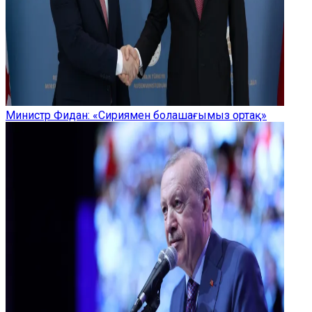
Министр Фидан: «Сириямен болашағымыз ортақ»