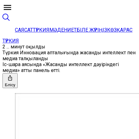
САЯСАТ
ТҮРКИЯ
МӘДЕНИЕТ
БІЛЕ ЖҮРІҢІЗ
КӨЗҚАРАС
ТҮРКИЯ
2 ... минут оқылды
Түркия Инновация апталығында жасанды интеллект пен
медиа талқыланды
Іс-шара аясында «Жасанды интеллект дәуіріндегі
медиа» атты панель өтті.
Бөлісу