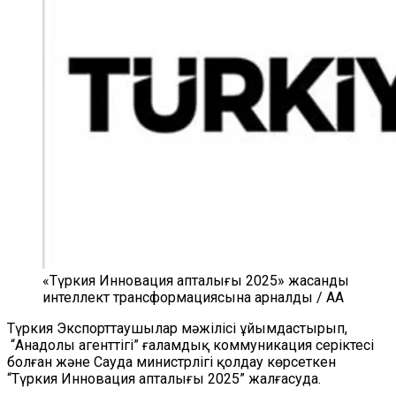
«Түркия Инновация апталығы 2025» жасанды
интеллект трансформациясына арналды / AA
Түркия Экспорттаушылар мәжілісі ұйымдастырып,
“Анадолы агенттігі” ғаламдық коммуникация серіктесі
болған және Сауда министрлігі қолдау көрсеткен
“Түркия Инновация апталығы 2025” жалғасуда.