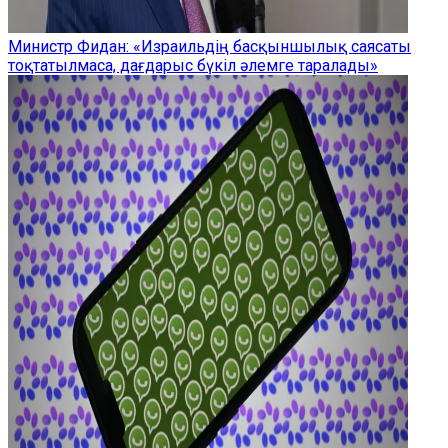
Министр Фидан: «Израильдің басқыншылық саясаты
тоқтатылмаса, дағдарыс бүкіл әлемге таралады»