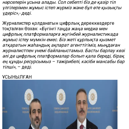
нәрселерін ұсына алады. Сол себепті біз де қазір тіл
үлгілерімен жұмыс істеп жүрміз және бұл өте қызықты
үдеріс»,- деді.
Журналистер қолданатын цифрлық дереккөздерге
тоқталған Өзхан:
«Бүгінгі таңда жаңа медиа мен
цифрлық платформаларға жүгінбей журналистикада
жұмыс істеу мүмкін емес. Біз жеті құрлықта қызмет
атқаратын жаһандық ақпарат агенттігіміз, мыңдаған
журналистпен үнемі байланыстамыз. Басты барлау көзі
әлі де цифрлық платформалар болып қала береді, бірақ
ең құнды ресурсымыз – тәжірибелі, кәсіби мансабы бар
тілші»
, – деді.
ҰСЫНЫЛҒАН