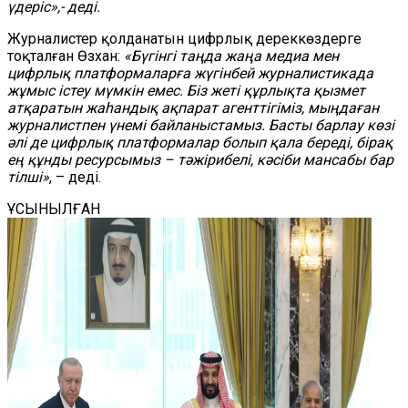
үдеріс»,- деді.
Журналистер қолданатын цифрлық дереккөздерге
тоқталған Өзхан:
«Бүгінгі таңда жаңа медиа мен
цифрлық платформаларға жүгінбей журналистикада
жұмыс істеу мүмкін емес. Біз жеті құрлықта қызмет
атқаратын жаһандық ақпарат агенттігіміз, мыңдаған
журналистпен үнемі байланыстамыз. Басты барлау көзі
әлі де цифрлық платформалар болып қала береді, бірақ
ең құнды ресурсымыз – тәжірибелі, кәсіби мансабы бар
тілші»
, – деді.
ҰСЫНЫЛҒАН