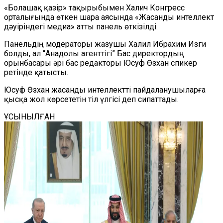
«Болашақ қазір» тақырыбымен Халич Конгресс
орталығында өткен шара аясында «Жасанды интеллект
дәуіріндегі медиа» атты панель өткізілді.
Панельдің модераторы жазушы Халил Ибрахим Изги
болды, ал “Анадолы агенттігі” Бас директордың
орынбасары әрі бас редакторы Юсуф Өзхан спикер
ретінде қатысты.
Юсуф Өзхан жасанды интеллектті пайдаланушыларға
қысқа жол көрсететін тіл үлгісі деп сипаттады.
ҰСЫНЫЛҒАН