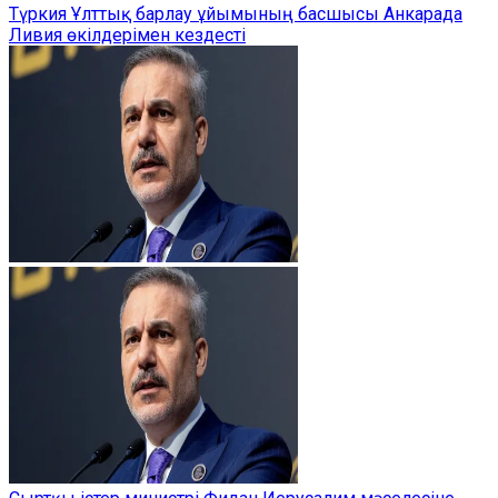
Түркия Ұлттық барлау ұйымының басшысы Анкарада
Ливия өкілдерімен кездесті