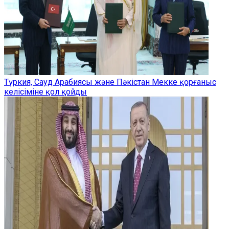
Түркия, Сауд Арабиясы және Пәкістан Мекке қорғаныс
келісіміне қол қойды