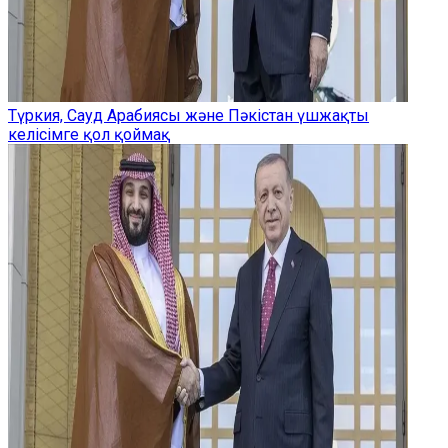
Түркия, Сауд Арабиясы және Пәкістан үшжақты
келісімге қол қоймақ