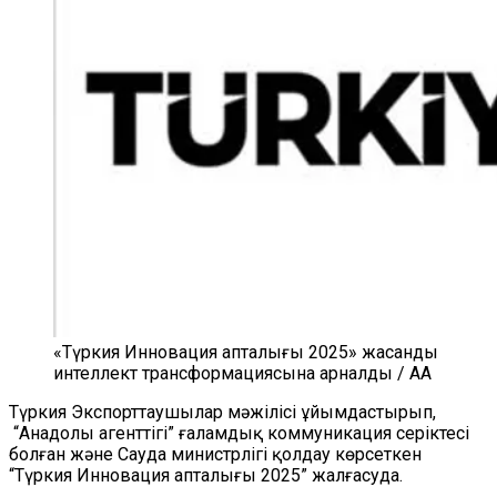
«Түркия Инновация апталығы 2025» жасанды
интеллект трансформациясына арналды / AA
Түркия Экспорттаушылар мәжілісі ұйымдастырып,
“Анадолы агенттігі” ғаламдық коммуникация серіктесі
болған және Сауда министрлігі қолдау көрсеткен
“Түркия Инновация апталығы 2025” жалғасуда.