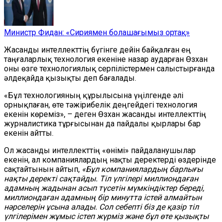
Министр Фидан: «Сириямен болашағымыз ортақ»
Жасанды интеллекттің бүгінге дейін байқалған ең
таңғаларлық технология екеніне назар аударған Өзхан
оны өзге технологиялық серпілістермен салыстырғанда
әлдеқайда қызықты деп бағалады.
«Бұл технологияның құрылысына үңілгенде әлі
орнықпаған, өте тәжірибелік деңгейдегі технология
екенін көреміз», – деген Өзхан жасанды интеллекттің
журналистика тұрғысынан да пайдалы қырлары бар
екенін айтты.
Ол жасанды интеллекттің «өнімі» пайдаланушылар
екенін, ал компаниялардың нақты деректерді өздерінде
сақтайтынын айтып,
«Бұл компаниялардың барлығы
нақты деректі сақтайды. Тіл үлгілері миллиондаған
адамның жадынан асып түсетін мүмкіндіктер береді,
миллиондаған адамның бір минутта істей алмайтын
нәрселерін ұсына алады. Сол себепті біз де қазір тіл
үлгілерімен жұмыс істеп жүрміз және бұл өте қызықты