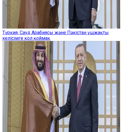
Түркия, Сауд Арабиясы және Пәкістан үшжақты
келісімге қол қоймақ