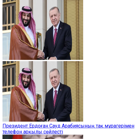
Президент Ердоған Сауд Арабиясының тақ мұрагерімен
телефон арқылы сөйлесті