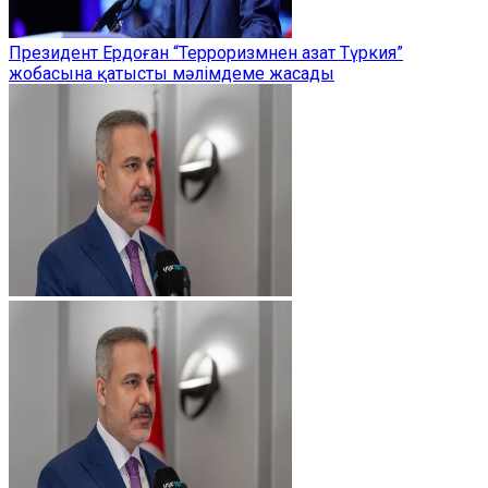
Президент Ердоған “Терроризмнен азат Түркия”
жобасына қатысты мәлімдеме жасады