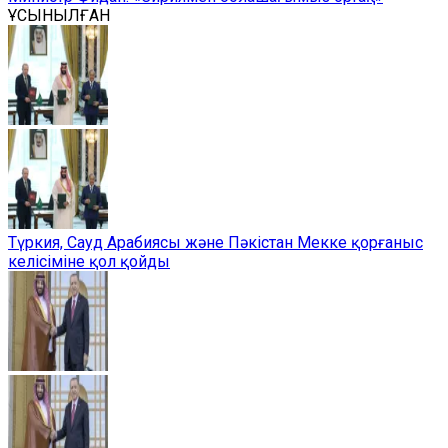
ҰСЫНЫЛҒАН
Түркия, Сауд Арабиясы және Пәкістан Мекке қорғаныс
келісіміне қол қойды