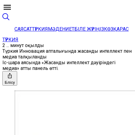
САЯСАТ
ТҮРКИЯ
МӘДЕНИЕТ
БІЛЕ ЖҮРІҢІЗ
КӨЗҚАРАС
ТҮРКИЯ
2 ... минут оқылды
Түркия Инновация апталығында жасанды интеллект пен
медиа талқыланды
Іс-шара аясында «Жасанды интеллект дәуіріндегі
медиа» атты панель өтті.
Бөлісу