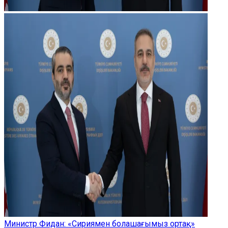
Министр Фидан: «Сириямен болашағымыз ортақ»