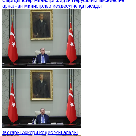
Сыртқы істер министрі Фидан Иерусалим мәселесіне
арналған министрлер кездесуіне қатысады
Жоғары әскери кеңес жиналады