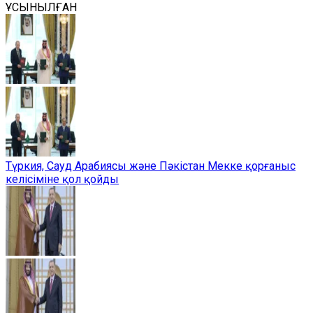
ҰСЫНЫЛҒАН
Түркия, Сауд Арабиясы және Пәкістан Мекке қорғаныс
келісіміне қол қойды