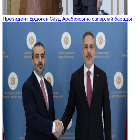
Президент Ердоған Сауд Арабиясына сапарлай барады