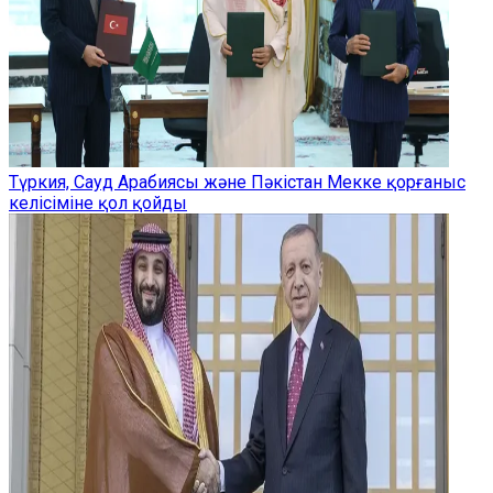
Түркия, Сауд Арабиясы және Пәкістан Мекке қорғаныс
келісіміне қол қойды