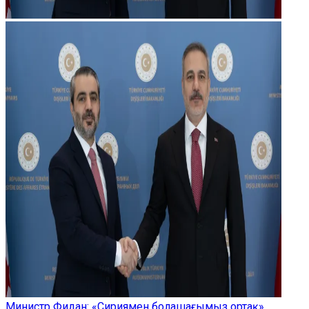
Министр Фидан: «Сириямен болашағымыз ортақ»