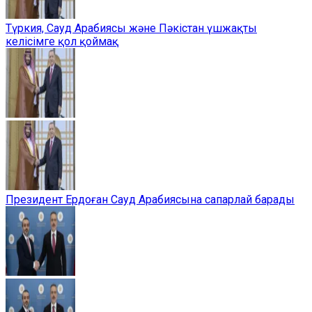
Түркия, Сауд Арабиясы және Пәкістан үшжақты
келісімге қол қоймақ
Президент Ердоған Сауд Арабиясына сапарлай барады