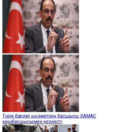
Түрік барлау қызметінің басшысы ХАМАС
көшбасшысымен кездесті