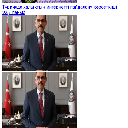
Түркияда халықтың интернетті пайдалану көрсеткіші ̶
92,3 пайыз