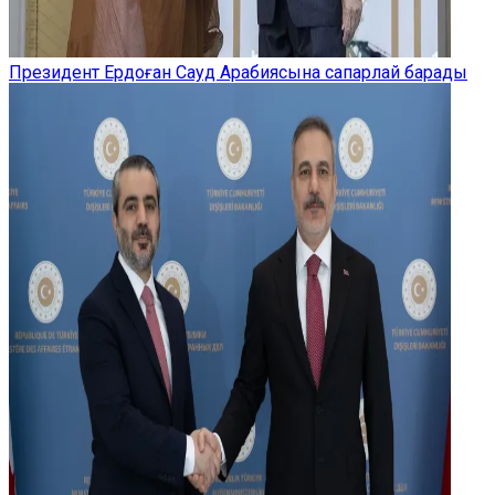
Президент Ердоған Сауд Арабиясына сапарлай барады