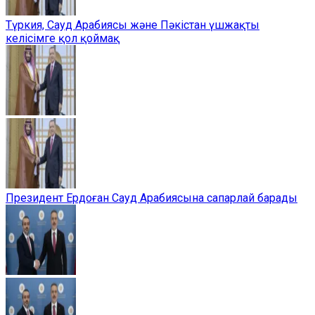
Түркия, Сауд Арабиясы және Пәкістан үшжақты
келісімге қол қоймақ
Президент Ердоған Сауд Арабиясына сапарлай барады