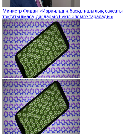
Министр Фидан: «Израильдің басқыншылық саясаты
тоқтатылмаса, дағдарыс бүкіл әлемге таралады»