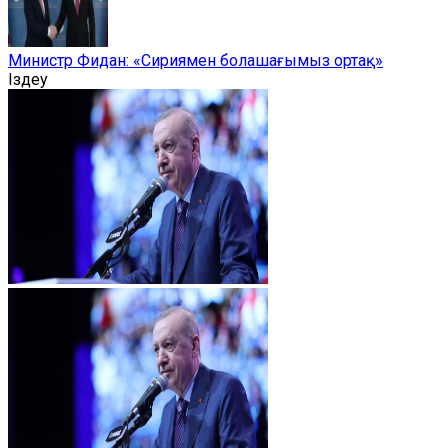
Министр Фидан: «Сириямен болашағымыз ортақ»
Іздеу