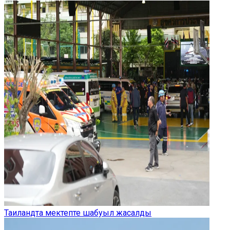
Таиландта мектепте шабуыл жасалды