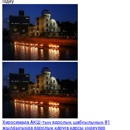
Іздеу
Хиросимада АҚШ-тың ядролық шабуылының 81
жылдығында ядролық қаруға қарсы үндеулер