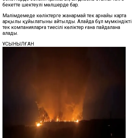
бекетте шектеулі мөлшерде бар.
Мәлімдемеде көліктерге жанармай тек арнайы карта
арқылы құйылатыны айтылды. Алайда бұл мүмкіндікті
тек компанияларға тиесілі көліктер ғана пайдалана
алады.
ҰСЫНЫЛҒАН