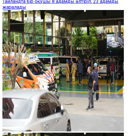
Таиландта бір оқушы 8 адамды өлтіріп, 23 адамды
жаралады