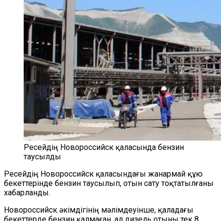
Ресейдің Новороссийск қаласында бензин
таусылды
Ресейдің Новороссийск қаласындағы жанармай құю
бекеттерінде бензин таусылып, отын сату тоқтатылғаны
хабарланды.
Новороссийск әкімдігінің мәлімдеуінше, қаладағы
бекеттерде бензин қалмаған, ал дизель отыны тек 8