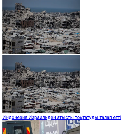
Индонезия Израильден атысты тоқтатуды талап етті