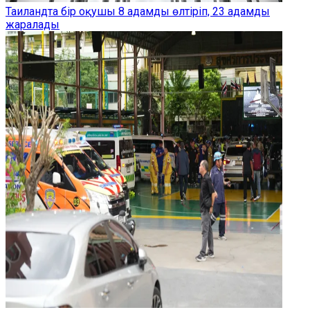
Таиландта бір оқушы 8 адамды өлтіріп, 23 адамды
жаралады