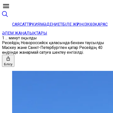
САЯСАТ
ТҮРКИЯ
МӘДЕНИЕТ
БІЛЕ ЖҮРІҢІЗ
КӨЗҚАРАС
ӘЛЕМ ЖАҢАЛЫҚТАРЫ
1 ... минут оқылды
Ресейдің Новороссийск қаласында бензин таусылды
Мәскеу және Санкт-Петербургпен қатар Ресейдің 40
өңірінде жанармай сатуға шектеу енгізілді.
Бөлісу