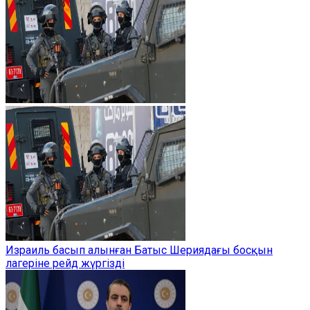
Израиль басып алынған Батыс Шериядағы босқын
лагеріне рейд жүргізді