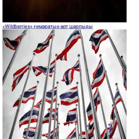
«Wildberries» ғимаратын өрт шарпыды