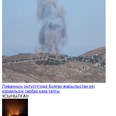
Ливанның оңтүстігінде болған жарылыстан екі
израильдік сарбаз қаза тапты
ҰСЫНЫЛҒАН