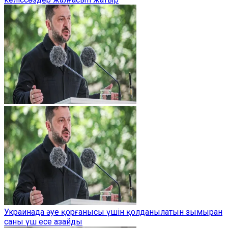
Украинада әуе қорғанысы үшін қолданылатын зымыран
саны үш есе азайды