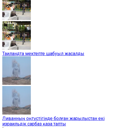
Таиландта мектепте шабуыл жасалды
Ливанның оңтүстігінде болған жарылыстан екі
израильдік сарбаз қаза тапты