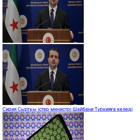
Сирия Сыртқы істер министрі Шайбани Түркияға келеді