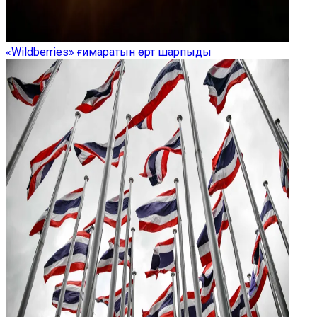
«Wildberries» ғимаратын өрт шарпыды