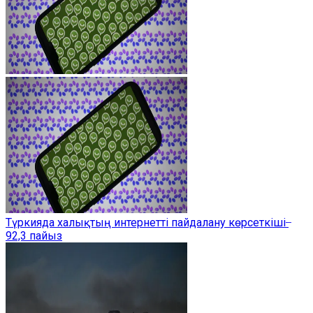
Түркияда халықтың интернетті пайдалану көрсеткіші ̶
92,3 пайыз