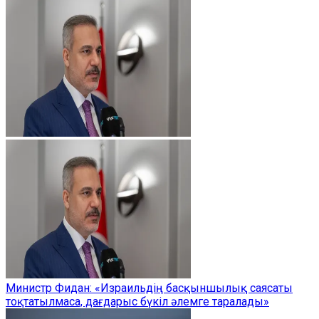
Министр Фидан: «Израильдің басқыншылық саясаты
тоқтатылмаса, дағдарыс бүкіл әлемге таралады»