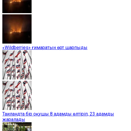
«Wildberries» ғимаратын өрт шарпыды
Таиландта бір оқушы 8 адамды өлтіріп, 23 адамды
жаралады