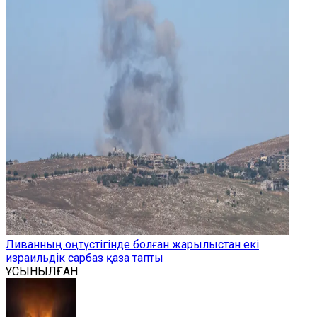
Ливанның оңтүстігінде болған жарылыстан екі
израильдік сарбаз қаза тапты
ҰСЫНЫЛҒАН