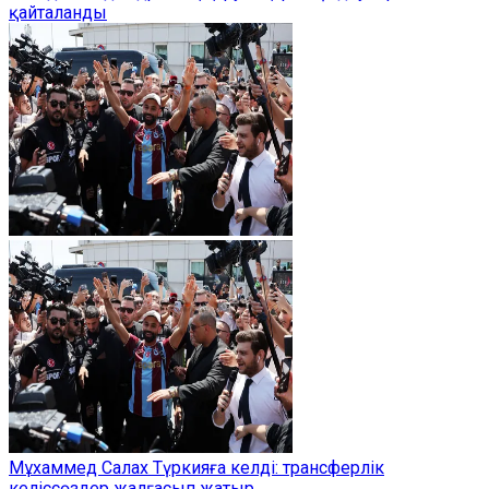
қайталанды
Мұхаммед Салах Түркияға келді: трансферлік
келіссөздер жалғасып жатыр