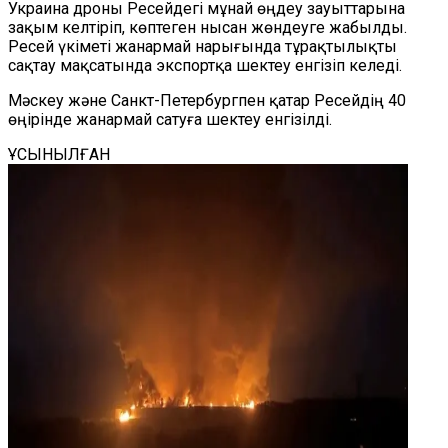
Украина дроны Ресейдегі мұнай өңдеу зауыттарына
зақым келтіріп, көптеген нысан жөндеуге жабылды.
Ресей үкіметі жанармай нарығында тұрақтылықты
сақтау мақсатында экспортқа шектеу енгізіп келеді.
Мәскеу және Санкт-Петербургпен қатар Ресейдің 40
өңірінде жанармай сатуға шектеу енгізілді.
ҰСЫНЫЛҒАН