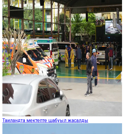
Таиландта мектепте шабуыл жасалды