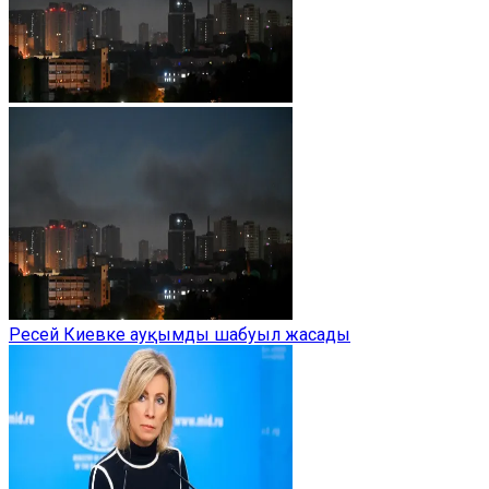
Ресей Киевке ауқымды шабуыл жасады