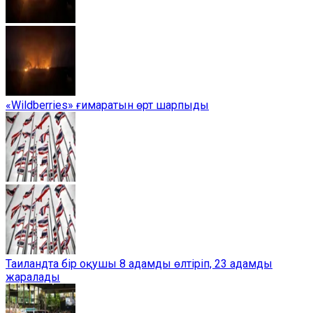
«Wildberries» ғимаратын өрт шарпыды
Таиландта бір оқушы 8 адамды өлтіріп, 23 адамды
жаралады