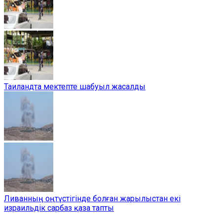
Таиландта мектепте шабуыл жасалды
Ливанның оңтүстігінде болған жарылыстан екі
израильдік сарбаз қаза тапты