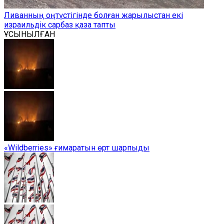
Ливанның оңтүстігінде болған жарылыстан екі
израильдік сарбаз қаза тапты
ҰСЫНЫЛҒАН
«Wildberries» ғимаратын өрт шарпыды