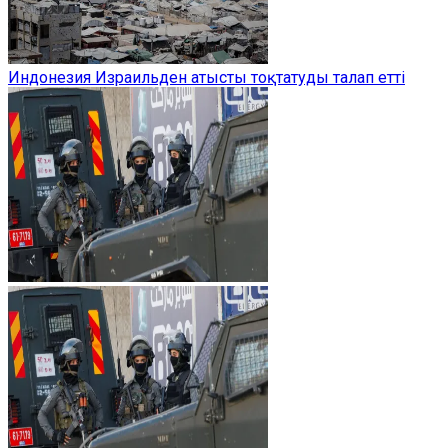
Индонезия Израильден атысты тоқтатуды талап етті