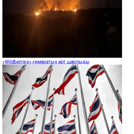
«Wildberries» ғимаратын өрт шарпыды