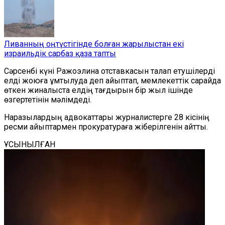
Ливанның оңтүстігінде болған жарылыстан екі
израильдік сарбаз қаза тапты
Сәрсенбі күні Ражоэлина отставкасын талап етушілерді
елді жоюға ұмтылуда деп айыптап, мемлекеттік сарайда
өткен жиналыста елдің тағдырын бір жыл ішінде
өзгертетінін мәлімдеді.
Наразылардың адвокаттары журналистерге 28 кісінің
ресми айыптармен прокуратураға жіберілгенін айтты.
ҰСЫНЫЛҒАН