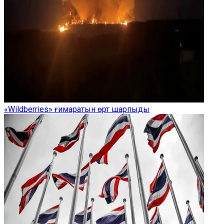
«Wildberries» ғимаратын өрт шарпыды