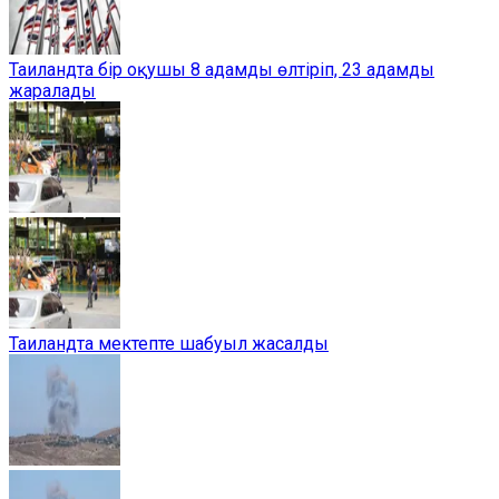
Таиландта бір оқушы 8 адамды өлтіріп, 23 адамды
жаралады
Таиландта мектепте шабуыл жасалды