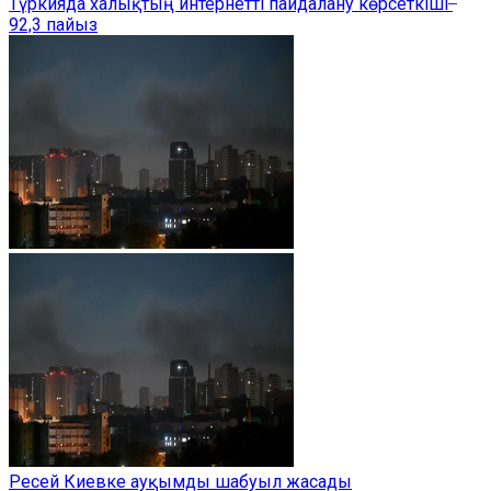
Түркияда халықтың интернетті пайдалану көрсеткіші ̶
92,3 пайыз
Ресей Киевке ауқымды шабуыл жасады