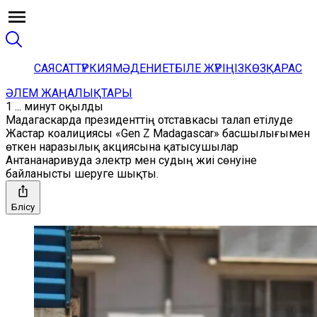
САЯСАТ
ТҮРКИЯ
МӘДЕНИЕТ
БІЛЕ ЖҮРІҢІЗ
КӨЗҚАРАС
ӘЛЕМ ЖАҢАЛЫҚТАРЫ
1 ... минут оқылды
Мадагаскарда президенттің отставкасы талап етілуде
Жастар коалициясы «Gen Z Madagascar» басшылығымен
өткен наразылық акциясына қатысушылар
Антананаривуда электр мен судың жиі сөнуіне
байланысты шеруге шықты.
Бөлісу