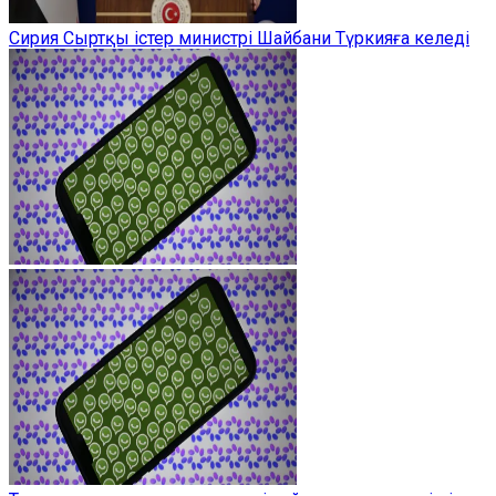
Сирия Сыртқы істер министрі Шайбани Түркияға келеді