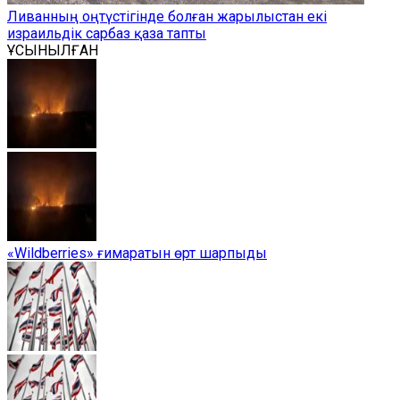
Ливанның оңтүстігінде болған жарылыстан екі
израильдік сарбаз қаза тапты
ҰСЫНЫЛҒАН
«Wildberries» ғимаратын өрт шарпыды