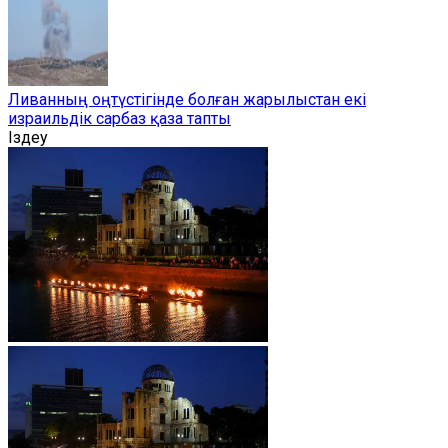
Ливанның оңтүстігінде болған жарылыстан екі
израильдік сарбаз қаза тапты
Іздеу