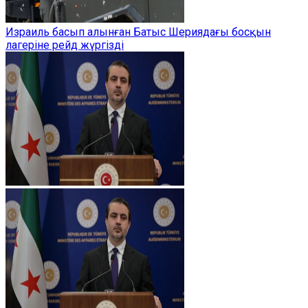
Израиль басып алынған Батыс Шериядағы босқын
лагеріне рейд жүргізді