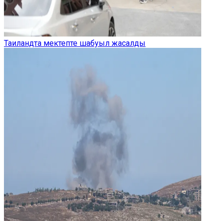
Таиландта мектепте шабуыл жасалды