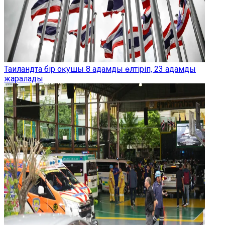
Таиландта бір оқушы 8 адамды өлтіріп, 23 адамды
жаралады