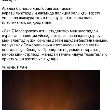
Аралда бірнеше жыл бойы жалғасқан
наразылықтардың аясында полиция халықты тарату
үшін көз жасаурататын газ, шу гранаталары және
пластикалық оқ қолданды.
«Gen Z Madagascar» атты студенттер мен жастардан
құралған коалиция ұйымдастырған наразылықтар су
мен электрдің жиі сөнуіне деген ашудан басталғанымен,
көп ұзамай Ражоэлинаның отставкасын талап ететін
қозғалысқа айналды. Президенттің үкіметті таратып,
кейбір министрлерді жаңадан тағайындауы тұрақтылық
орнату үшін жеткіліксіз қалды.
ҰСЫНЫЛҒАН