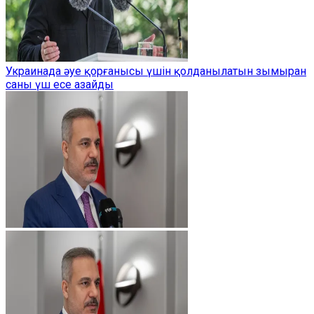
Украинада әуе қорғанысы үшін қолданылатын зымыран
саны үш есе азайды