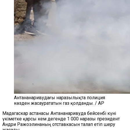
Антананаривудағы наразылықта полиция
көзден жасаурататын газ қолданды. / AP
Мадагаскар астанасы Антананаривуда бейсенбі күні
үкіметке қарсы кем дегенде 1 000 наразы президент
Андри Ражоэлинаның отставкасын талап етіп шеру
жасады.