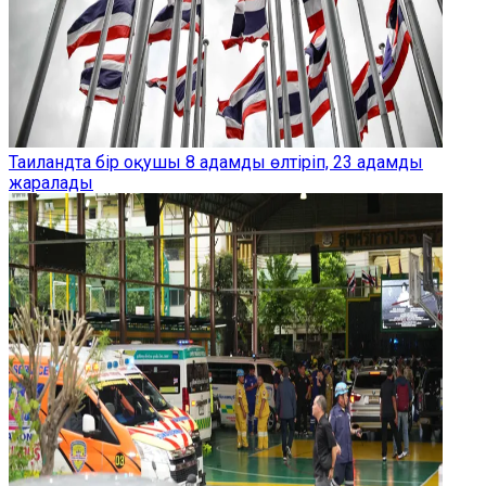
Таиландта бір оқушы 8 адамды өлтіріп, 23 адамды
жаралады