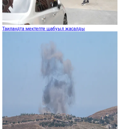
Таиландта мектепте шабуыл жасалды