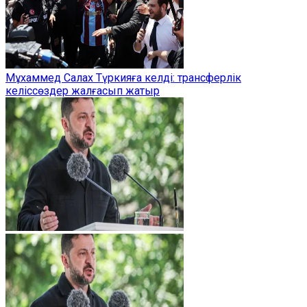
Мұхаммед Салах Түркияға келді: трансферлік
келіссөздер жалғасып жатыр