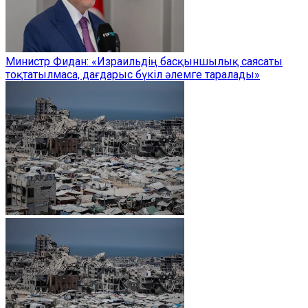
Министр Фидан: «Израильдің басқыншылық саясаты
тоқтатылмаса, дағдарыс бүкіл әлемге таралады»