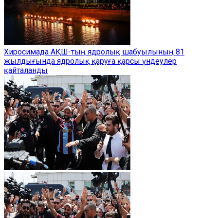
Хиросимада АҚШ-тың ядролық шабуылының 81
жылдығында ядролық қаруға қарсы үндеулер
қайталанды