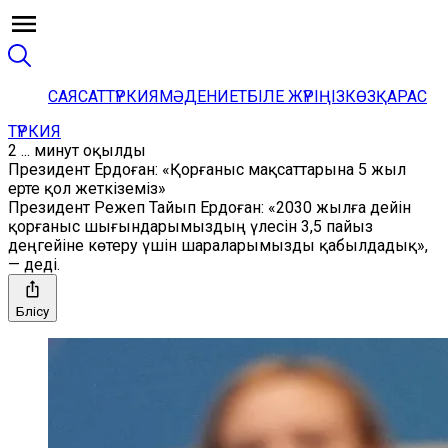
САЯСАТ
ТҮРКИЯ
МӘДЕНИЕТ
БІЛЕ ЖҮРІҢІЗ
КӨЗҚАРАС
ТҮРКИЯ
2 ... минут оқылды
Президент Ердоған: «Қорғаныс мақсаттарына 5 жыл
ерте қол жеткіземіз»
Президент Режеп Тайып Ердоған: «2030 жылға дейін
қорғаныс шығындарымыздың үлесін 3,5 пайыз
деңгейіне көтеру үшін шараларымызды қабылдадық»,
— деді.
Бөлісу