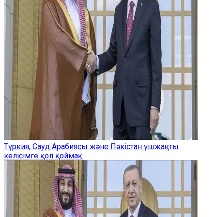
Түркия, Сауд Арабиясы және Пәкістан үшжақты
келісімге қол қоймақ