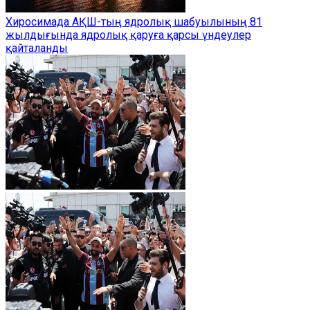
Хиросимада АҚШ-тың ядролық шабуылының 81
жылдығында ядролық қаруға қарсы үндеулер
қайталанды