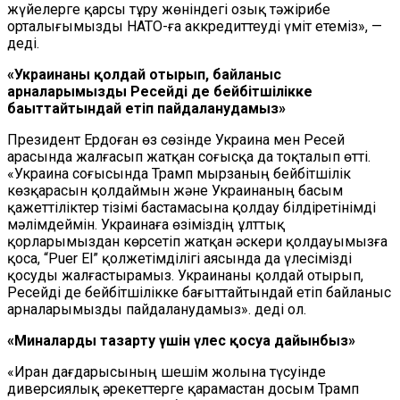
жүйелерге қарсы тұру жөніндегі озық тәжірибе
орталығымызды НАТО-ға аккредиттеуді үміт етеміз», —
деді.
«Украинаны қолдай отырып, байланыс
арналарымызды Ресейді де бейбітшілікке
бағыттайтындай етіп пайдаланудамыз»
Президент Ердоған өз сөзінде Украина мен Ресей
арасында жалғасып жатқан соғысқа да тоқталып өтті.
«Украина соғысында Трамп мырзаның бейбітшілік
көзқарасын қолдаймын және Украинаның басым
қажеттіліктер тізімі бастамасына қолдау білдіретінімді
мәлімдеймін. Украинаға өзіміздің ұлттық
қорларымыздан көрсетіп жатқан әскери қолдауымызға
қоса, “Puer El” қолжетімділігі аясында да үлесімізді
қосуды жалғастырамыз. Украинаны қолдай отырып,
Ресейді де бейбітшілікке бағыттайтындай етіп байланыс
арналарымызды пайдаланудамыз». деді ол.
«Миналарды тазарту үшін үлес қосуға дайынбыз»
«Иран дағдарысының шешім жолына түсуінде
диверсиялық әрекеттерге қарамастан досым Трамп