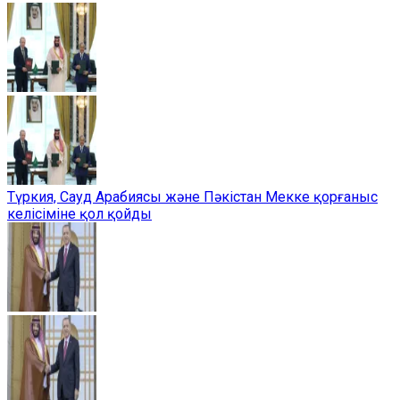
Түркия, Сауд Арабиясы және Пәкістан Мекке қорғаныс
келісіміне қол қойды