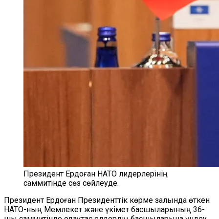
Президент Ердоған НАТО лидерлерінің
саммитінде сөз сөйлеуде.
Президент Ердоған Президенттік көрме залында өткен
НАТО-ның Мемлекет және үкімет басшыларының 36-
шы саммитінде одақтас елдердің басшыларына үндеу