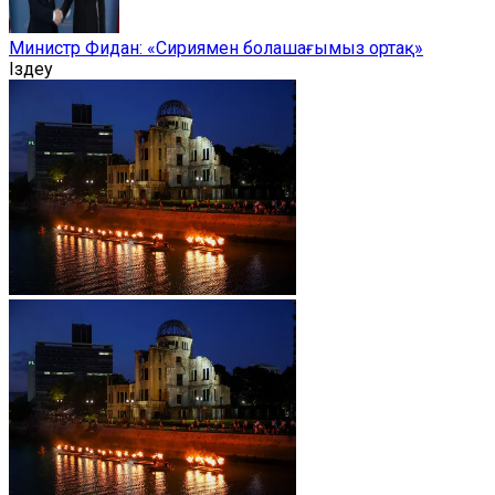
Министр Фидан: «Сириямен болашағымыз ортақ»
Іздеу