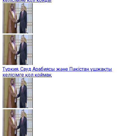
келісіміне қол қойды
Түркия, Сауд Арабиясы және Пәкістан үшжақты
келісімге қол қоймақ