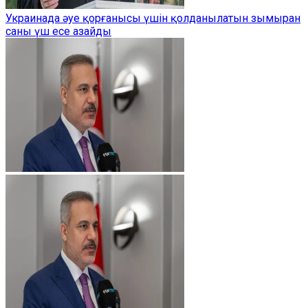
Украинада әуе қорғанысы үшін қолданылатын зымыран
саны үш есе азайды