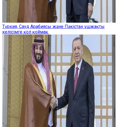
Түркия, Сауд Арабиясы және Пәкістан үшжақты
келісімге қол қоймақ