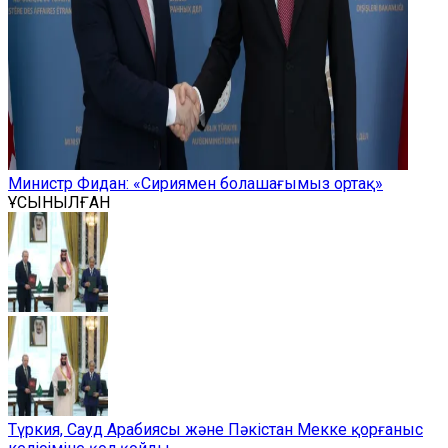
Министр Фидан: «Сириямен болашағымыз ортақ»
ҰСЫНЫЛҒАН
Түркия, Сауд Арабиясы және Пәкістан Мекке қорғаныс