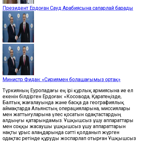
Президент Ердоған Сауд Арабиясына сапарлай барады
Министр Фидан: «Сириямен болашағымыз ортақ»
Түркияның Еуропадағы ең ірі құрлық армиясына ие ел
екенін білдірген Ердоған: «Косовода, Қаратеңізде,
Балтық жағалауында және басқа да географиялық
аймақтарда Альянстың операцияларына, миссиялары
мен жаттығуларына үлес қосатын одақтастардың
алдыңғы қатарындамыз. Ұшқышсыз ұшу аппараттары
мен соққы жасаушы ұшқышсыз ұшу аппараттарын
нақты ұрыс алаңдарында сәтті қолданып жүрген
одақтас ретінде құруды жоспарлап отырған Ұшқышсыз