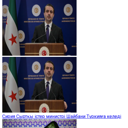
Сирия Сыртқы істер министрі Шайбани Түркияға келеді