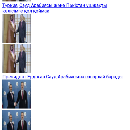
Түркия, Сауд Арабиясы және Пәкістан үшжақты
келісімге қол қоймақ
Президент Ердоған Сауд Арабиясына сапарлай барады