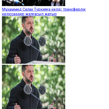
Мұхаммед Салах Түркияға келді: трансферлік
келіссөздер жалғасып жатыр