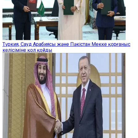
Түркия, Сауд Арабиясы және Пәкістан Мекке қорғаныс
келісіміне қол қойды