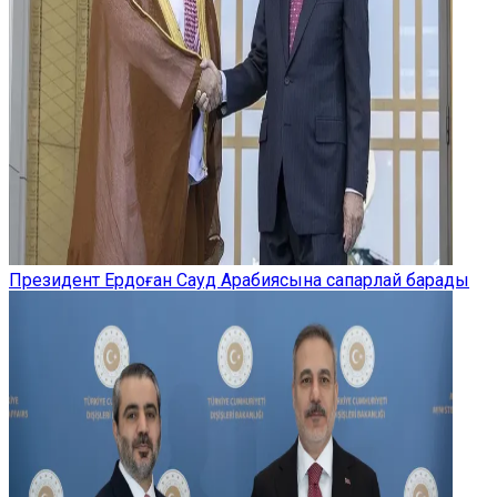
Президент Ердоған Сауд Арабиясына сапарлай барады