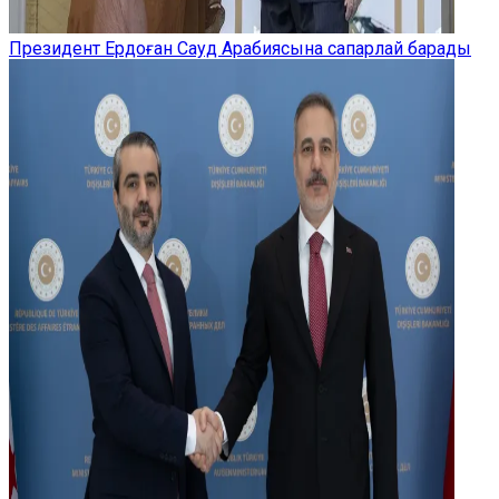
Президент Ердоған Сауд Арабиясына сапарлай барады