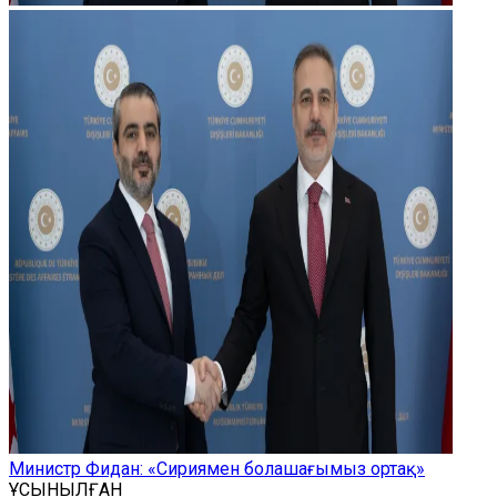
Министр Фидан: «Сириямен болашағымыз ортақ»
ҰСЫНЫЛҒАН