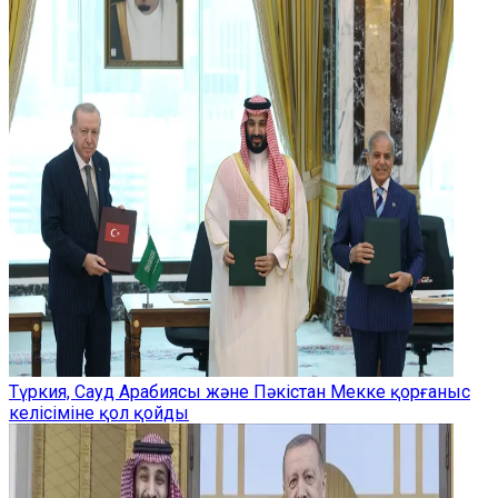
Түркия, Сауд Арабиясы және Пәкістан Мекке қорғаныс
келісіміне қол қойды