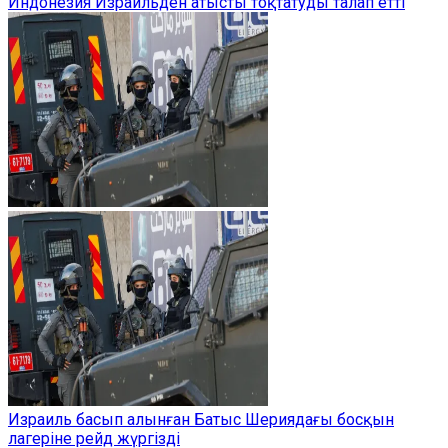
Индонезия Израильден атысты тоқтатуды талап етті
Израиль басып алынған Батыс Шериядағы босқын
лагеріне рейд жүргізді