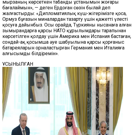
мырзаның көрсеткен табанды ұстанымын жоғары
бағалаймын», — деген Ердоған сөзін былай деп
жалғастырды: «Дипломатиялық күш-жігерімізге қоса,
Ормуз бұғазын миналардан тазарту үшін қажетті үлесті
қосуға дайынбыз. Осы орайда, Түркияны нысанаға алған
зымырандарға қарсы НАТО құрылымдары тарапынан
көрсетілген қолдау үшін Америка мен Испания бастаған,
сондай-ақ қосымша әуе шабуылына қарсы қорғаныс
батареяларын орналастырған Германия мен Италияға
алғысымды білдіремін».
ҰСЫНЫЛҒАН