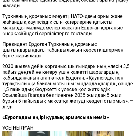
жасады.
Түркияның қорғаныс әлеуеті, НАТО-дағы орны және
жаһандық қауіпсіздік сын-қатерлеріне қатысты
маңызды мәлімдемелер жасаған Ердоған қорғаныс
өнеркәсібіндегі серпілістерге тоқталды.
Президент Ердоған Түркияның қорғаныс
шығындарындағы табандылығын көрсеткіштермен
бірге жариялады.
2030 жылға дейін қорғаныс шығындарының үлесін 3,5
пайыз деңгейіне көтеру үшін қажетті шаралардың
қабылданғанын атап өткен Ердоған: «Қауіпсіздік пен
тұрақтылыққа байланысты шығындарда қазірдің өзінде
1,5 пайыздық бюджеттік үлеске қол жеткіздік.
Осылайша Гаагада белгіленген 2035 жылдан 5 жыл
бұрын 5 пайыздық мақсатқа жетуді көздеп отырмыз», —
деді.
«Еуропадағы ең ірі құрлық армиясына иеміз»
ҰСЫНЫЛҒАН