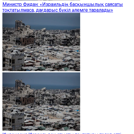
Министр Фидан: «Израильдің басқыншылық саясаты
тоқтатылмаса, дағдарыс бүкіл әлемге таралады»