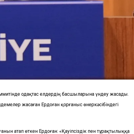
митінде одақтас елдердің басшыларына үндеу жасады.
демелер жасаған Ердоған қорғаныс өнеркәсібіндегі
нын атап өткен Ердоған: «Қауіпсіздік пен тұрақтылыққа