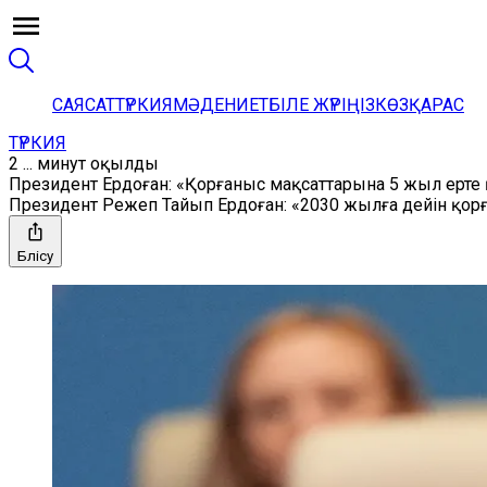
САЯСАТ
ТҮРКИЯ
МӘДЕНИЕТ
БІЛЕ ЖҮРІҢІЗ
КӨЗҚАРАС
ТҮРКИЯ
2 ... минут оқылды
Президент Ердоған: «Қорғаныс мақсаттарына 5 жыл ерте 
Президент Режеп Тайып Ердоған: «2030 жылға дейін қо
Бөлісу