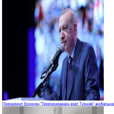
Президент Ердоған “Терроризмнен азат Түркия” жобасы