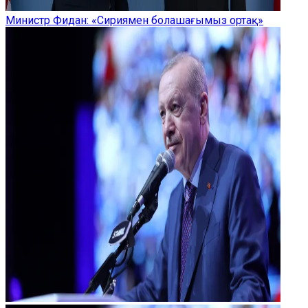
Министр Фидан: «Сириямен болашағымыз ортақ»