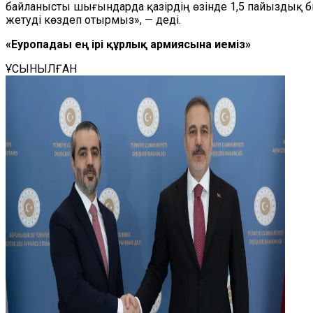
байланысты шығындарда қазірдің өзінде 1,5 пайыздық б
жетуді көздеп отырмыз», — деді.
«Еуропадағы ең ірі құрлық армиясына иеміз»
ҰСЫНЫЛҒАН