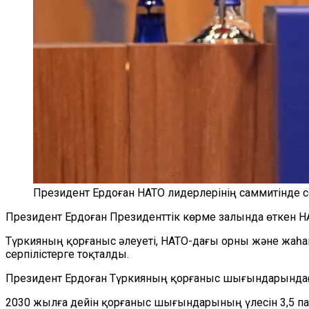
Президент Ердоған НАТО лидерлерінің саммитінде с
Президент Ердоған Президенттік көрме залында өткен 
Түркияның қорғаныс әлеуеті, НАТО-дағы орны және жаһа
серпілістерге тоқталды.
Президент Ердоған Түркияның қорғаныс шығындарындағ
2030 жылға дейін қорғаныс шығындарының үлесін 3,5 пай