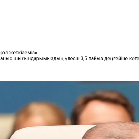
қол жеткіземіз»
рғаныс шығындарымыздың үлесін 3,5 пайыз деңгейіне көт