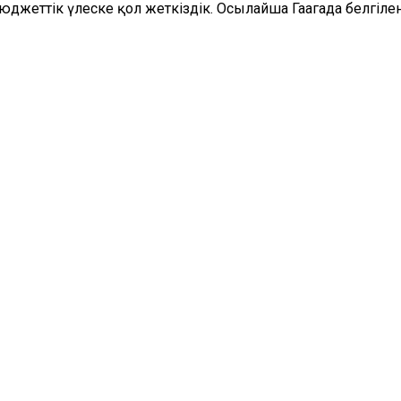
юджеттік үлеске қол жеткіздік. Осылайша Гаагада белгіл