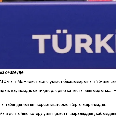
өз сөйлеуде.
НАТО-ның Мемлекет және үкімет басшыларының 36-шы сам
ндық қауіпсіздік сын-қатерлеріне қатысты маңызды мәлім
ы табандылығын көрсеткіштермен бірге жариялады.
ыз деңгейіне көтеру үшін қажетті шаралардың қабылданға