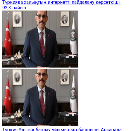
Түркияда халықтың интернетті пайдалану көрсеткіші ̶
92,3 пайыз
Түркия Ұлттық барлау ұйымының басшысы Анкарада