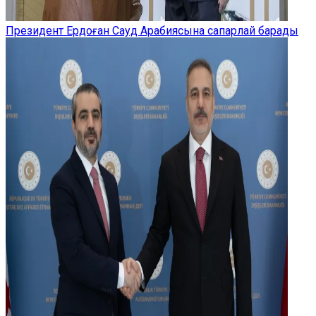
Президент Ердоған Сауд Арабиясына сапарлай барады