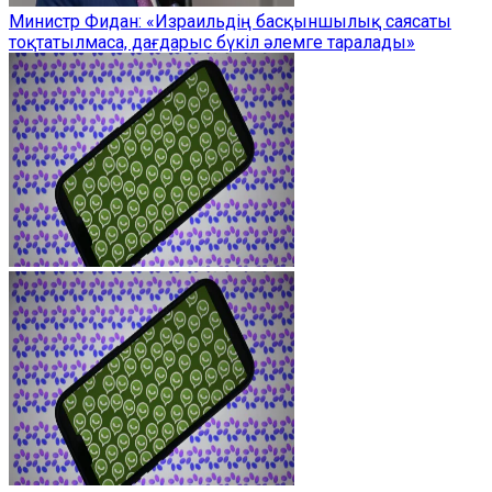
Министр Фидан: «Израильдің басқыншылық саясаты
тоқтатылмаса, дағдарыс бүкіл әлемге таралады»