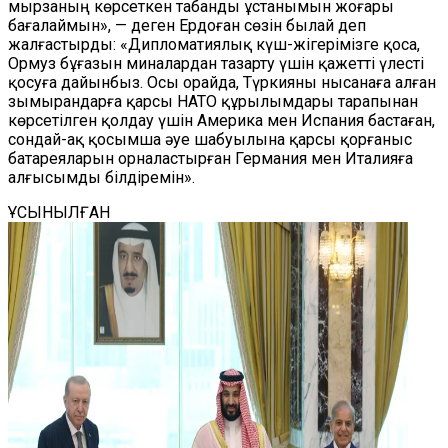
мырзаның көрсеткен табанды ұстанымын жоғары
бағалаймын», — деген Ердоған сөзін былай деп
жалғастырды: «Дипломатиялық күш-жігерімізге қоса,
Ормуз бұғазын миналардан тазарту үшін қажетті үлесті
қосуға дайынбыз. Осы орайда, Түркияны нысанаға алған
зымырандарға қарсы НАТО құрылымдары тарапынан
көрсетілген қолдау үшін Америка мен Испания бастаған,
сондай-ақ қосымша әуе шабуылына қарсы қорғаныс
батареяларын орналастырған Германия мен Италияға
алғысымды білдіремін».
ҰСЫНЫЛҒАН