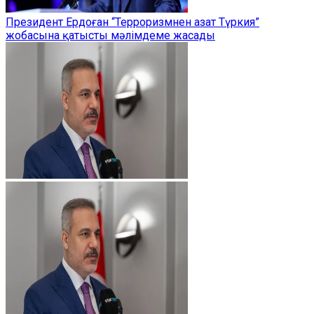
Президент Ердоған “Терроризмнен азат Түркия”
жобасына қатысты мәлімдеме жасады