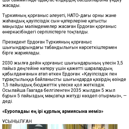
жасады.
Түркияның қорғаныс әлеуеті, НАТО-дағы орны және
жаһандық қауіпсіздік сын-қатерлеріне қатысты
маңызды мәлімдемелер жасаған Ердоған қорғаныс
өнеркәсібіндегі серпілістерге тоқталды.
Президент Ердоған Түркияның қорғаныс
шығындарындағы табандылығын көрсеткіштермен
бірге жариялады.
2030 жылға дейін қорғаныс шығындарының үлесін 3,5
пайыз деңгейіне көтеру үшін қажетті шаралардың
қабылданғанын атап өткен Ердоған: «Қауіпсіздік пен
тұрақтылыққа байланысты шығындарда қазірдің өзінде
1,5 пайыздық бюджеттік үлеске қол жеткіздік.
Осылайша Гаагада белгіленген 2035 жылдан 5 жыл
бұрын 5 пайыздық мақсатқа жетуді көздеп отырмыз», —
деді.
«Еуропадағы ең ірі құрлық армиясына иеміз»
ҰСЫНЫЛҒАН