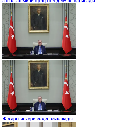
арналған министрлер кездесуіне қатысады
Жоғары әскери кеңес жиналады