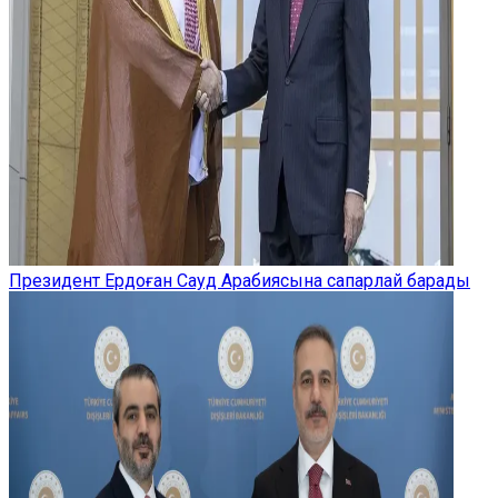
Президент Ердоған Сауд Арабиясына сапарлай барады