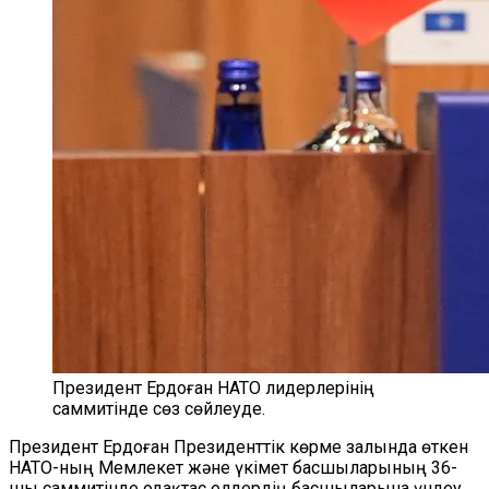
Президент Ердоған НАТО лидерлерінің
саммитінде сөз сөйлеуде.
Президент Ердоған Президенттік көрме залында өткен
НАТО-ның Мемлекет және үкімет басшыларының 36-
шы саммитінде одақтас елдердің басшыларына үндеу