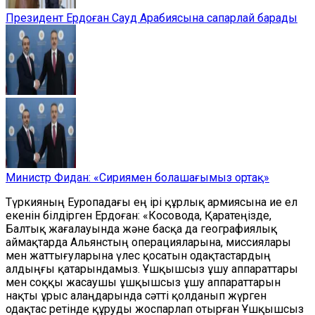
Президент Ердоған Сауд Арабиясына сапарлай барады
Министр Фидан: «Сириямен болашағымыз ортақ»
Түркияның Еуропадағы ең ірі құрлық армиясына ие ел
екенін білдірген Ердоған: «Косовода, Қаратеңізде,
Балтық жағалауында және басқа да географиялық
аймақтарда Альянстың операцияларына, миссиялары
мен жаттығуларына үлес қосатын одақтастардың
алдыңғы қатарындамыз. Ұшқышсыз ұшу аппараттары
мен соққы жасаушы ұшқышсыз ұшу аппараттарын
нақты ұрыс алаңдарында сәтті қолданып жүрген
одақтас ретінде құруды жоспарлап отырған Ұшқышсыз