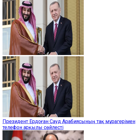
Президент Ердоған Сауд Арабиясының тақ мұрагерімен
телефон арқылы сөйлесті