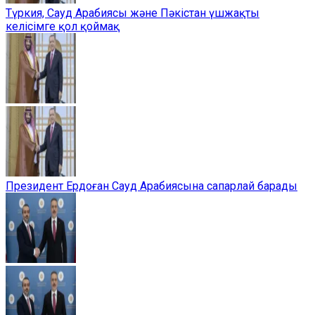
Түркия, Сауд Арабиясы және Пәкістан үшжақты
келісімге қол қоймақ
Президент Ердоған Сауд Арабиясына сапарлай барады