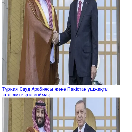
Түркия, Сауд Арабиясы және Пәкістан үшжақты
келісімге қол қоймақ