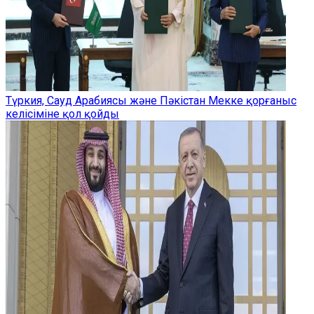
Түркия, Сауд Арабиясы және Пәкістан Мекке қорғаныс
келісіміне қол қойды