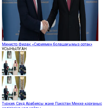
Министр Фидан: «Сириямен болашағымыз ортақ»
ҰСЫНЫЛҒАН
Түркия, Сауд Арабиясы және Пәкістан Мекке қорғаныс