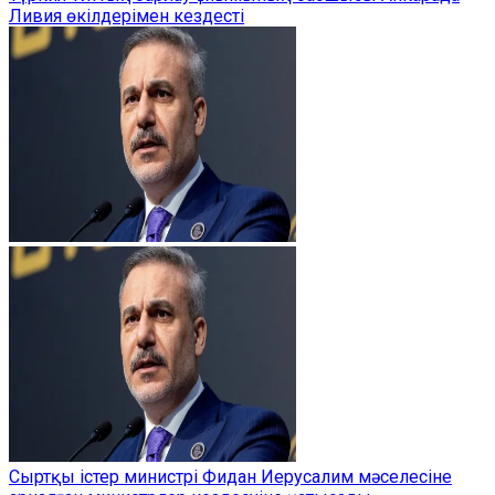
Ливия өкілдерімен кездесті
Сыртқы істер министрі Фидан Иерусалим мәселесіне