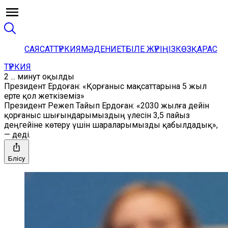
САЯСАТ
ТҮРКИЯ
МӘДЕНИЕТ
БІЛЕ ЖҮРІҢІЗ
КӨЗҚАРАС
ТҮРКИЯ
2 ... минут оқылды
Президент Ердоған: «Қорғаныс мақсаттарына 5 жыл
ерте қол жеткіземіз»
Президент Режеп Тайып Ердоған: «2030 жылға дейін
қорғаныс шығындарымыздың үлесін 3,5 пайыз
деңгейіне көтеру үшін шараларымызды қабылдадық»,
— деді.
Бөлісу