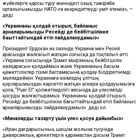
жүйелерге қарсы тұру жөніндегі озық тәжірибе
орталығымызды НАТО-ға аккредиттеуді үміт етеміз», —
деді.
«Украинаны қолдай отырып, байланыс
арналарымызды Ресейді де бейбітшілікке
бағыттайтындай етіп пайдаланудамыз»
Президент Ердоған өз сөзінде Украина мен Ресей
арасында жалғасып жатқан соғысқа да тоқталып өтті.
«Украина соғысында Трамп мырзаның бейбітшілік
көзқарасын қолдаймын және Украинаның басым
қажеттіліктер тізімі бастамасына қолдау білдіретінімді
мәлімдеймін. Украинаға өзіміздің ұлттық
қорларымыздан көрсетіп жатқан әскери қолдауымызға
қоса, “Puer El” қолжетімділігі аясында да үлесімізді
қосуды жалғастырамыз. Украинаны қолдай отырып,
Ресейді де бейбітшілікке бағыттайтындай етіп байланыс
арналарымызды пайдаланудамыз». деді ол.
«Миналарды тазарту үшін үлес қосуға дайынбыз»
«Иран дағдарысының шешім жолына түсуінде
диверсиялық әрекеттерге қарамастан досым Трамп