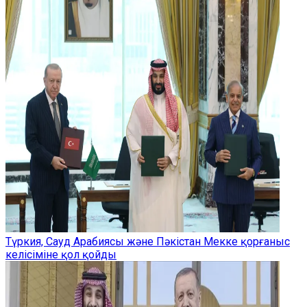
Түркия, Сауд Арабиясы және Пәкістан Мекке қорғаныс
келісіміне қол қойды