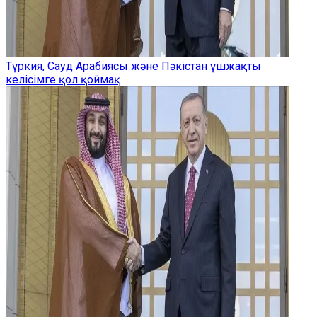
Түркия, Сауд Арабиясы және Пәкістан үшжақты
келісімге қол қоймақ