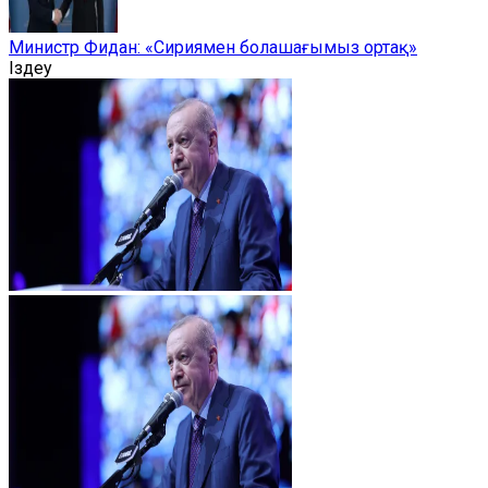
Министр Фидан: «Сириямен болашағымыз ортақ»
Іздеу