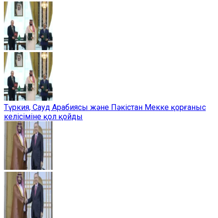
Түркия, Сауд Арабиясы және Пәкістан Мекке қорғаныс
келісіміне қол қойды