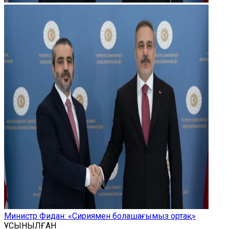
Министр Фидан: «Сириямен болашағымыз ортақ»
ҰСЫНЫЛҒАН