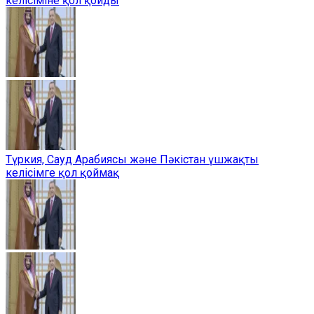
келісіміне қол қойды
Түркия, Сауд Арабиясы және Пәкістан үшжақты
келісімге қол қоймақ