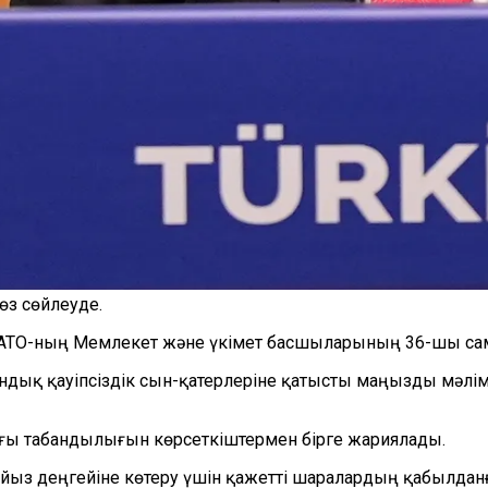
өз сөйлеуде.
НАТО-ның Мемлекет және үкімет басшыларының 36-шы сам
ндық қауіпсіздік сын-қатерлеріне қатысты маңызды мәлім
ы табандылығын көрсеткіштермен бірге жариялады.
ыз деңгейіне көтеру үшін қажетті шаралардың қабылданға