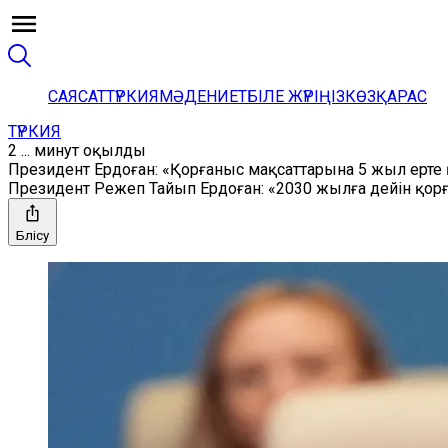
САЯСАТ
ТҮРКИЯ
МӘДЕНИЕТ
БІЛЕ ЖҮРІҢІЗ
КӨЗҚАРАС
ТҮРКИЯ
2 ... минут оқылды
Президент Ердоған: «Қорғаныс мақсаттарына 5 жыл ерте 
Президент Режеп Тайып Ердоған: «2030 жылға дейін қо
Бөлісу