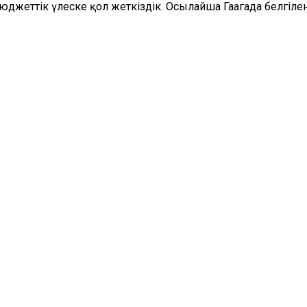
юджеттік үлеске қол жеткіздік. Осылайша Гаагада белгіл