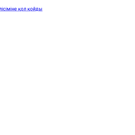
лісіміне қол қойды