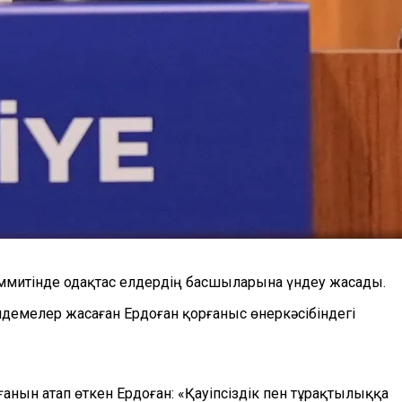
митінде одақтас елдердің басшыларына үндеу жасады.
демелер жасаған Ердоған қорғаныс өнеркәсібіндегі
нын атап өткен Ердоған: «Қауіпсіздік пен тұрақтылыққа