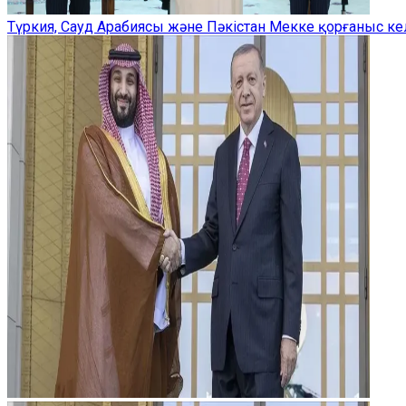
Түркия, Сауд Арабиясы және Пәкістан Мекке қорғаныс ке