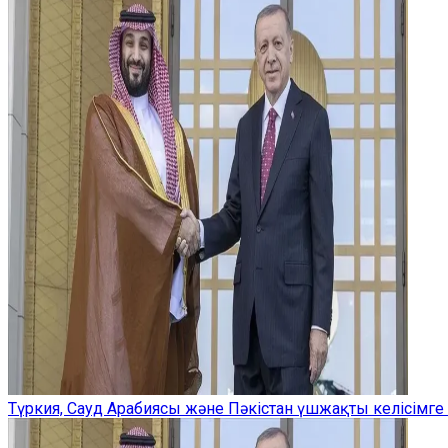
Түркия, Сауд Арабиясы және Пәкістан үшжақты келісімге