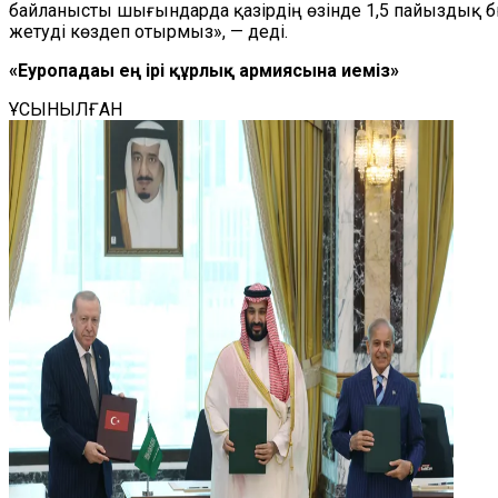
байланысты шығындарда қазірдің өзінде 1,5 пайыздық б
жетуді көздеп отырмыз», — деді.
«Еуропадағы ең ірі құрлық армиясына иеміз»
ҰСЫНЫЛҒАН