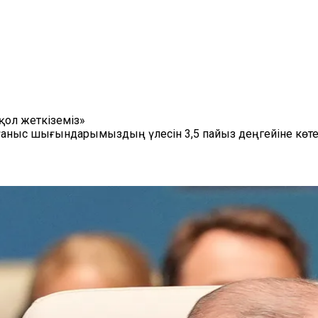
қол жеткіземіз»
рғаныс шығындарымыздың үлесін 3,5 пайыз деңгейіне көт