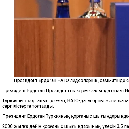
Президент Ердоған НАТО лидерлерінің саммитінде с
Президент Ердоған Президенттік көрме залында өткен 
Түркияның қорғаныс әлеуеті, НАТО-дағы орны және жаһа
серпілістерге тоқталды.
Президент Ердоған Түркияның қорғаныс шығындарындағ
2030 жылға дейін қорғаныс шығындарының үлесін 3,5 пай