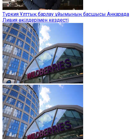
Түркия Ұлттық барлау ұйымының басшысы Анкарада
Ливия өкілдерімен кездесті