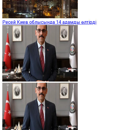
Ресей Киев облысында 14 адамды өлтірді