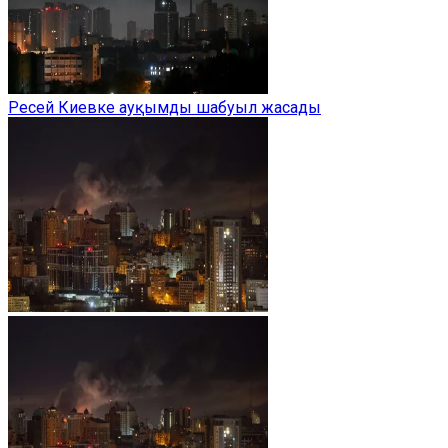
Ресей Киевке ауқымды шабуыл жасады