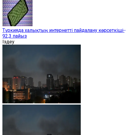
Түркияда халықтың интернетті пайдалану көрсеткіші ̶
92,3 пайыз
Іздеу