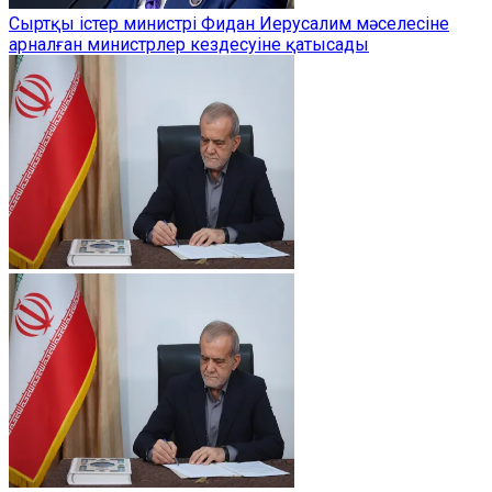
Сыртқы істер министрі Фидан Иерусалим мәселесіне
арналған министрлер кездесуіне қатысады