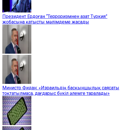
Президент Ердоған “Терроризмнен азат Түркия”
жобасына қатысты мәлімдеме жасады
Министр Фидан: «Израильдің басқыншылық саясаты
тоқтатылмаса, дағдарыс бүкіл әлемге таралады»