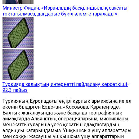
Министр Фидан: «Израильдің басқыншылық саясаты
тоқтатылмаса, дағдарыс бүкіл әлемге таралады»
Түркияда халықтың интернетті пайдалану көрсеткіші ̶
92,3 пайыз
Түркияның Еуропадағы ең ірі құрлық армиясына ие ел
екенін білдірген Ердоған: «Косовода, Қаратеңізде,
Балтық жағалауында және басқа да географиялық
аймақтарда Альянстың операцияларына, миссиялары
мен жаттығуларына үлес қосатын одақтастардың
алдыңғы қатарындамыз. Ұшқышсыз ұшу аппараттары
мен соққы жасаушы ұшқышсыз ұшу аппараттарын