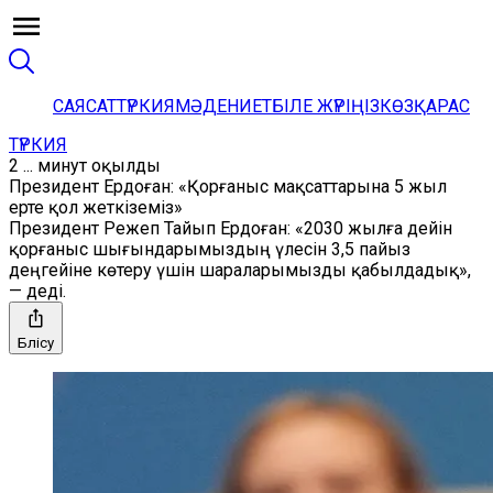
САЯСАТ
ТҮРКИЯ
МӘДЕНИЕТ
БІЛЕ ЖҮРІҢІЗ
КӨЗҚАРАС
ТҮРКИЯ
2 ... минут оқылды
Президент Ердоған: «Қорғаныс мақсаттарына 5 жыл
ерте қол жеткіземіз»
Президент Режеп Тайып Ердоған: «2030 жылға дейін
қорғаныс шығындарымыздың үлесін 3,5 пайыз
деңгейіне көтеру үшін шараларымызды қабылдадық»,
— деді.
Бөлісу