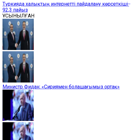
Түркияда халықтың интернетті пайдалану көрсеткіші ̶
92,3 пайыз
ҰСЫНЫЛҒАН
Министр Фидан: «Сириямен болашағымыз ортақ»