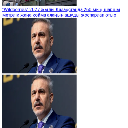
"Wildberries" 2027 жылы Қазақстанда 260 мың шаршы
метрлік жаңа қойма алаңын ашуды жоспарлап отыр