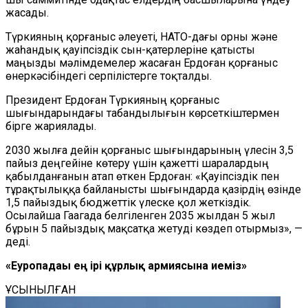
жасады.
Түркияның қорғаныс әлеуеті, НАТО-дағы орны және
жаһандық қауіпсіздік сын-қатерлеріне қатысты
маңызды мәлімдемелер жасаған Ердоған қорғаныс
өнеркәсібіндегі серпілістерге тоқталды.
Президент Ердоған Түркияның қорғаныс
шығындарындағы табандылығын көрсеткіштермен
бірге жариялады.
2030 жылға дейін қорғаныс шығындарының үлесін 3,5
пайыз деңгейіне көтеру үшін қажетті шаралардың
қабылданғанын атап өткен Ердоған: «Қауіпсіздік пен
тұрақтылыққа байланысты шығындарда қазірдің өзінде
1,5 пайыздық бюджеттік үлеске қол жеткіздік.
Осылайша Гаагада белгіленген 2035 жылдан 5 жыл
бұрын 5 пайыздық мақсатқа жетуді көздеп отырмыз», —
деді.
«Еуропадағы ең ірі құрлық армиясына иеміз»
ҰСЫНЫЛҒАН