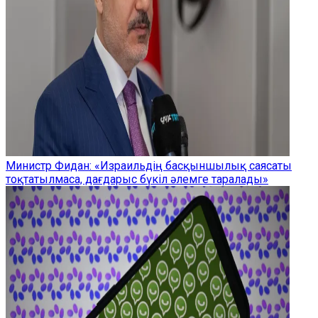
Министр Фидан: «Израильдің басқыншылық саясаты
тоқтатылмаса, дағдарыс бүкіл әлемге таралады»