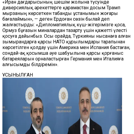
«Иран дағдарысының шешім жолына түсуінде
диверсиялық әрекеттерге қарамастан досым Трамп
мырзаның көрсеткен табанды ұстанымын жоғары
бағалаймын», — деген Ердоған сөзін былай деп
жалғастырды: «Дипломатиялық күш-жігерімізге қоса,
Ормуз бұғазын миналардан тазарту үшін қажетті үлесті
қосуға дайынбыз. Осы орайда, Түркияны нысанаға алған
зымырандарға қарсы НАТО құрылымдары тарапынан
көрсетілген қолдау үшін Америка мен Испания бастаған,
сондай-ақ қосымша әуе шабуылына қарсы қорғаныс
батареяларын орналастырған Германия мен Италияға
алғысымды білдіремін».
ҰСЫНЫЛҒАН