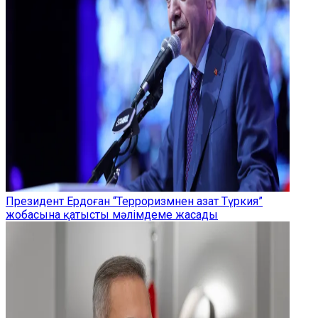
Президент Ердоған “Терроризмнен азат Түркия”
жобасына қатысты мәлімдеме жасады