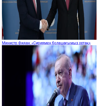
Министр Фидан: «Сириямен болашағымыз ортақ»