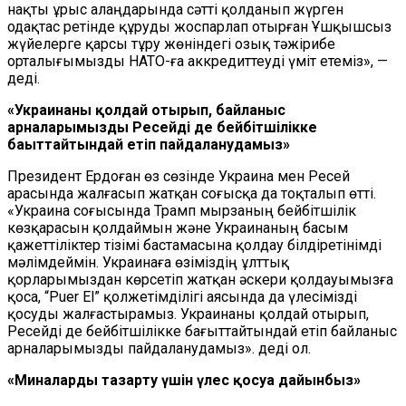
нақты ұрыс алаңдарында сәтті қолданып жүрген
одақтас ретінде құруды жоспарлап отырған Ұшқышсыз
жүйелерге қарсы тұру жөніндегі озық тәжірибе
орталығымызды НАТО-ға аккредиттеуді үміт етеміз», —
деді.
«Украинаны қолдай отырып, байланыс
арналарымызды Ресейді де бейбітшілікке
бағыттайтындай етіп пайдаланудамыз»
Президент Ердоған өз сөзінде Украина мен Ресей
арасында жалғасып жатқан соғысқа да тоқталып өтті.
«Украина соғысында Трамп мырзаның бейбітшілік
көзқарасын қолдаймын және Украинаның басым
қажеттіліктер тізімі бастамасына қолдау білдіретінімді
мәлімдеймін. Украинаға өзіміздің ұлттық
қорларымыздан көрсетіп жатқан әскери қолдауымызға
қоса, “Puer El” қолжетімділігі аясында да үлесімізді
қосуды жалғастырамыз. Украинаны қолдай отырып,
Ресейді де бейбітшілікке бағыттайтындай етіп байланыс
арналарымызды пайдаланудамыз». деді ол.
«Миналарды тазарту үшін үлес қосуға дайынбыз»