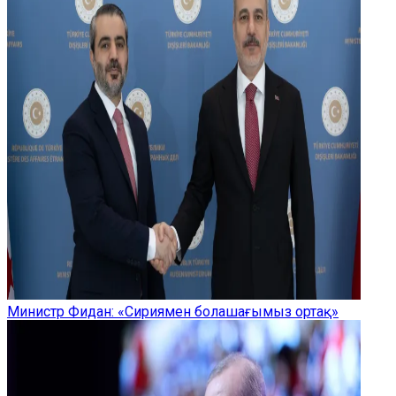
Министр Фидан: «Сириямен болашағымыз ортақ»