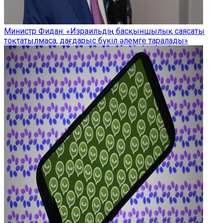
Министр Фидан: «Израильдің басқыншылық саясаты
тоқтатылмаса, дағдарыс бүкіл әлемге таралады»