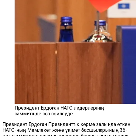
Президент Ердоған НАТО лидерлерінің
саммитінде сөз сөйлеуде.
Президент Ердоған Президенттік көрме залында өткен
НАТО-ның Мемлекет және үкімет басшыларының 36-
шы саммитінде одақтас елдердің басшыларына үндеу