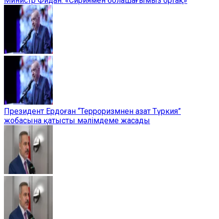
Министр Фидан: «Сириямен болашағымыз ортақ»
Президент Ердоған “Терроризмнен азат Түркия”
жобасына қатысты мәлімдеме жасады