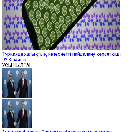
Түркияда халықтың интернетті пайдалану көрсеткіші ̶
92,3 пайыз
ҰСЫНЫЛҒАН