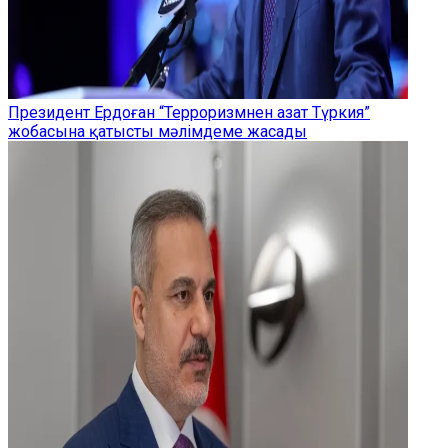
Президент Ердоған “Терроризмнен азат Түркия”
жобасына қатысты мәлімдеме жасады