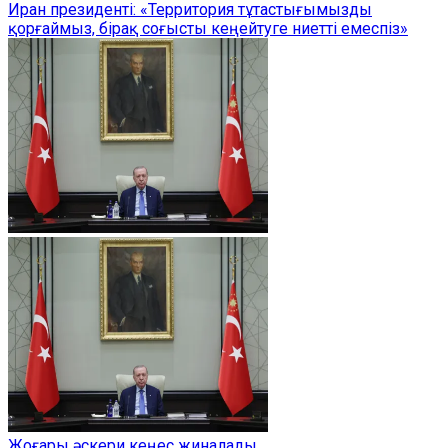
Иран президенті: «Территория тұтастығымызды
қорғаймыз, бірақ соғысты кеңейтуге ниетті емеспіз»
Жоғары әскери кеңес жиналады