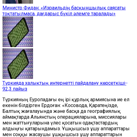
Министр Фидан: «Израильдің басқыншылық саясаты
тоқтатылмаса, дағдарыс бүкіл әлемге таралады»
Түркияда халықтың интернетті пайдалану көрсеткіші ̶
92,3 пайыз
Түркияның Еуропадағы ең ірі құрлық армиясына ие ел
екенін білдірген Ердоған: «Косовода, Қаратеңізде,
Балтық жағалауында және басқа да географиялық
аймақтарда Альянстың операцияларына, миссиялары
мен жаттығуларына үлес қосатын одақтастардың
алдыңғы қатарындамыз. Ұшқышсыз ұшу аппараттары
мен соққы жасаушы ұшқышсыз ұшу аппараттарын