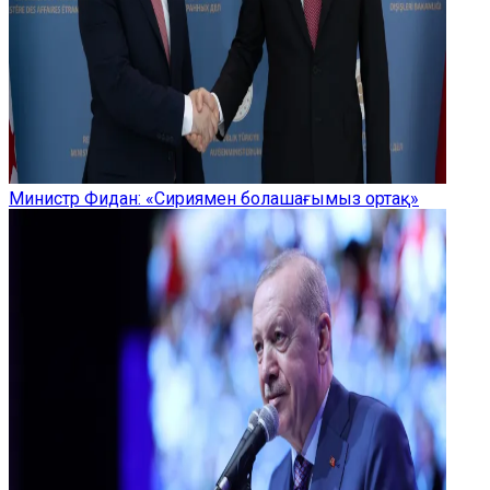
Министр Фидан: «Сириямен болашағымыз ортақ»