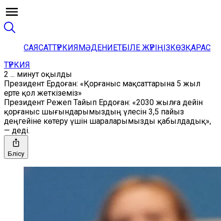
САЯСАТ
ТҮРКИЯ
МӘДЕНИЕТ
БІЛЕ ЖҮРІҢІЗ
КӨЗҚАРАС
ТҮРКИЯ
2 ... минут оқылды
Президент Ердоған: «Қорғаныс мақсаттарына 5 жыл
ерте қол жеткіземіз»
Президент Режеп Тайып Ердоған: «2030 жылға дейін
қорғаныс шығындарымыздың үлесін 3,5 пайыз
деңгейіне көтеру үшін шараларымызды қабылдадық»,
— деді.
Бөлісу