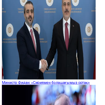
Министр Фидан: «Сириямен болашағымыз ортақ»