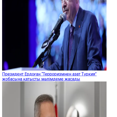
Президент Ердоған “Терроризмнен азат Түркия”
жобасына қатысты мәлімдеме жасады