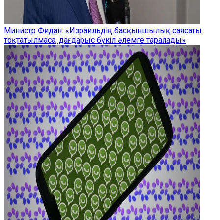
Министр Фидан: «Израильдің басқыншылық саясаты
тоқтатылмаса, дағдарыс бүкіл әлемге таралады»