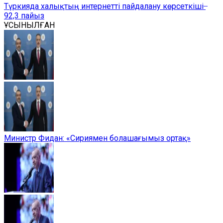
Түркияда халықтың интернетті пайдалану көрсеткіші ̶
92,3 пайыз
ҰСЫНЫЛҒАН
Министр Фидан: «Сириямен болашағымыз ортақ»