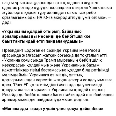
нақты ұрыс алаңдарында сәтті қолданып жүрген
одақтас ретінде құруды жоспарлап отырған Ұшқышсыз
жүйелерге қарсы тұру жөніндегі озық тәжірибе
орталығымызды НАТО-ға аккредиттеуді үміт етеміз», —
деді.
«Украинаны қолдай отырып, байланыс
арналарымызды Ресейді де бейбітшілікке
бағыттайтындай етіп пайдаланудамыз»
Президент Ердоған өз сөзінде Украина мен Ресей
арасында жалғасып жатқан соғысқа да тоқталып өтті.
«Украина соғысында Трамп мырзаның бейбітшілік
көзқарасын қолдаймын және Украинаның басым
қажеттіліктер тізімі бастамасына қолдау білдіретінімді
мәлімдеймін. Украинаға өзіміздің ұлттық
қорларымыздан көрсетіп жатқан әскери қолдауымызға
қоса, “Puer El” қолжетімділігі аясында да үлесімізді
қосуды жалғастырамыз. Украинаны қолдай отырып,
Ресейді де бейбітшілікке бағыттайтындай етіп байланыс
арналарымызды пайдаланудамыз». деді ол.
«Миналарды тазарту үшін үлес қосуға дайынбыз»