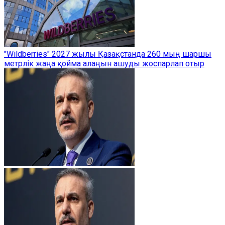
"Wildberries" 2027 жылы Қазақстанда 260 мың шаршы
метрлік жаңа қойма алаңын ашуды жоспарлап отыр