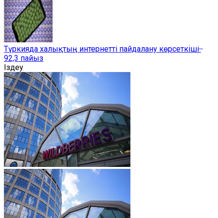
Түркияда халықтың интернетті пайдалану көрсеткіші ̶
92,3 пайыз
Іздеу