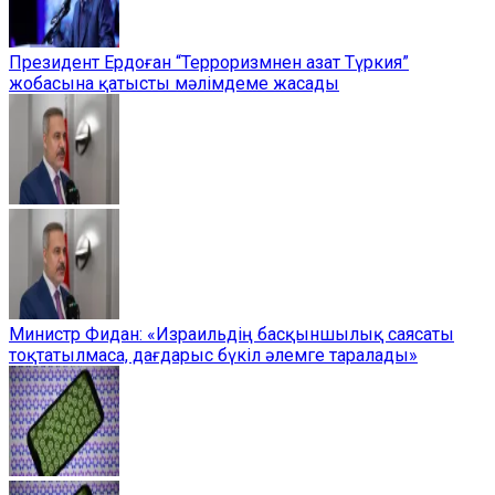
Президент Ердоған “Терроризмнен азат Түркия”
жобасына қатысты мәлімдеме жасады
Министр Фидан: «Израильдің басқыншылық саясаты
тоқтатылмаса, дағдарыс бүкіл әлемге таралады»