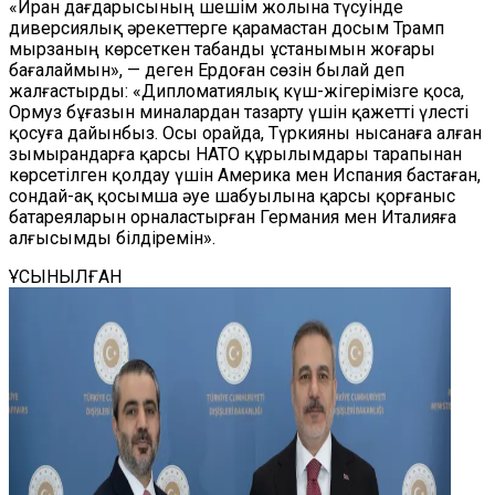
«Иран дағдарысының шешім жолына түсуінде
диверсиялық әрекеттерге қарамастан досым Трамп
мырзаның көрсеткен табанды ұстанымын жоғары
бағалаймын», — деген Ердоған сөзін былай деп
жалғастырды: «Дипломатиялық күш-жігерімізге қоса,
Ормуз бұғазын миналардан тазарту үшін қажетті үлесті
қосуға дайынбыз. Осы орайда, Түркияны нысанаға алған
зымырандарға қарсы НАТО құрылымдары тарапынан
көрсетілген қолдау үшін Америка мен Испания бастаған,
сондай-ақ қосымша әуе шабуылына қарсы қорғаныс
батареяларын орналастырған Германия мен Италияға
алғысымды білдіремін».
ҰСЫНЫЛҒАН