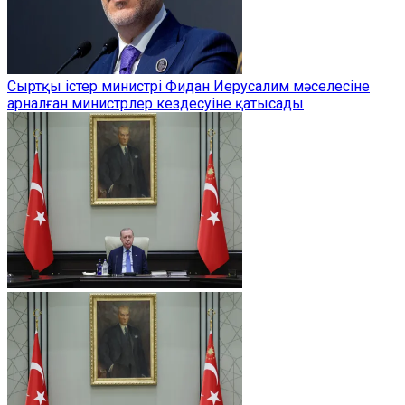
Сыртқы істер министрі Фидан Иерусалим мәселесіне
арналған министрлер кездесуіне қатысады