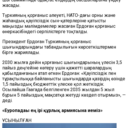
жасады.
Түркияның қорғаныс әлеуеті, НАТО-дағы орны және
жаһандық қауіпсіздік сын-қатерлеріне қатысты
маңызды мәлімдемелер жасаған Ердоған қорғаныс
өнеркәсібіндегі серпілістерге тоқталды.
Президент Ердоған Түркияның қорғаныс
шығындарындағы табандылығын көрсеткіштермен
бірге жариялады.
2030 жылға дейін қорғаныс шығындарының үлесін 3,5
пайыз деңгейіне көтеру үшін қажетті шаралардың
қабылданғанын атап өткен Ердоған: «Қауіпсіздік пен
тұрақтылыққа байланысты шығындарда қазірдің өзінде
1,5 пайыздық бюджеттік үлеске қол жеткіздік.
Осылайша Гаагада белгіленген 2035 жылдан 5 жыл
бұрын 5 пайыздық мақсатқа жетуді көздеп отырмыз», —
деді.
«Еуропадағы ең ірі құрлық армиясына иеміз»
ҰСЫНЫЛҒАН