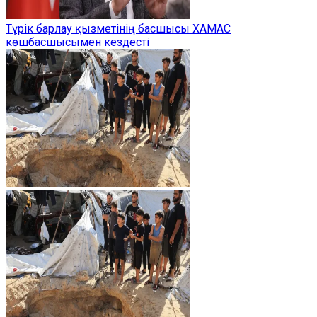
Түрік барлау қызметінің басшысы ХАМАС
көшбасшысымен кездесті