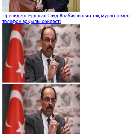
Президент Ердоған Сауд Арабиясының тақ мұрагерімен
телефон арқылы сөйлесті