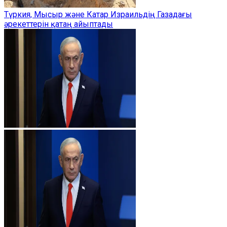
Түркия, Мысыр және Катар Израильдің Газадағы
әрекеттерін қатаң айыптады