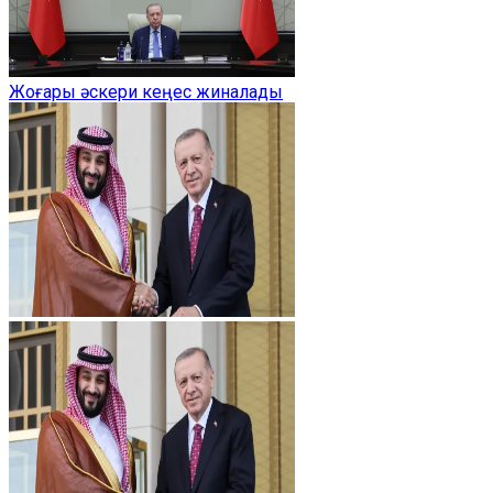
Жоғары әскери кеңес жиналады