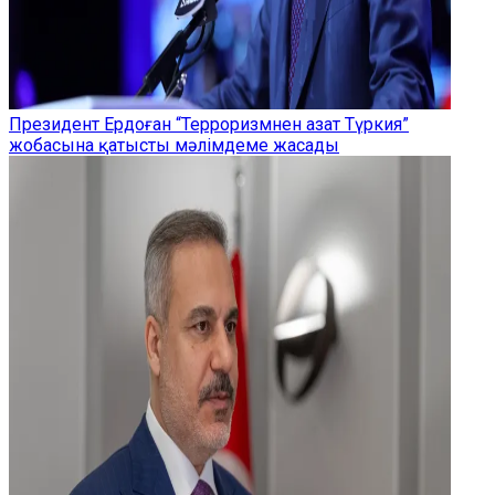
Президент Ердоған “Терроризмнен азат Түркия”
жобасына қатысты мәлімдеме жасады