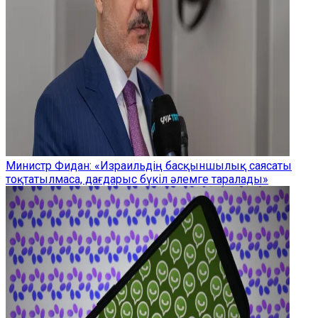
Министр Фидан: «Израильдің басқыншылық саясаты
тоқтатылмаса, дағдарыс бүкіл әлемге таралады»