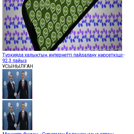
Түркияда халықтың интернетті пайдалану көрсеткіші ̶
92,3 пайыз
ҰСЫНЫЛҒАН