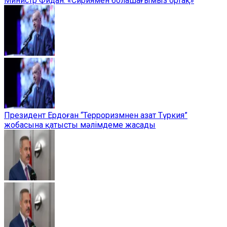
Министр Фидан: «Сириямен болашағымыз ортақ»
Президент Ердоған “Терроризмнен азат Түркия”
жобасына қатысты мәлімдеме жасады