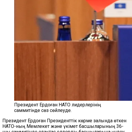
Президент Ердоған НАТО лидерлерінің
саммитінде сөз сөйлеуде.
Президент Ердоған Президенттік көрме залында өткен
НАТО-ның Мемлекет және үкімет басшыларының 36-
шы саммитінде одақтас елдердің басшыларына үндеу