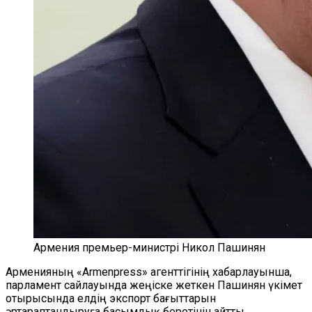
Армения премьер-министрі Никол Пашинян
Арменияның «Armenpress» агенттігінің хабарлауынша,
парламент сайлауында жеңіске жеткен Пашинян үкімет
отырысында елдің экспорт бағыттарын
әртараптандыруға басымдық беретінін айтты.