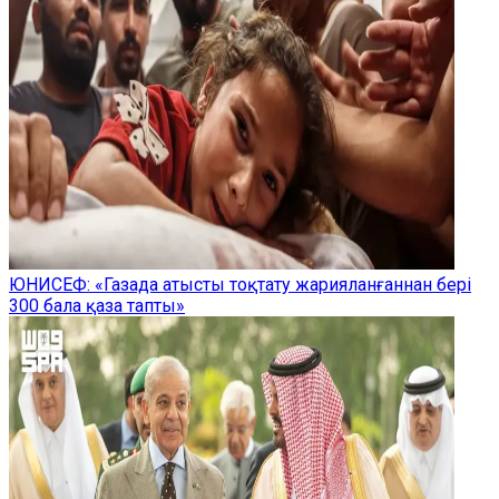
ЮНИСЕФ: «Газада атысты тоқтату жарияланғаннан бері
300 бала қаза тапты»