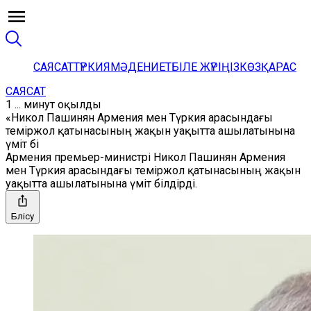
САЯСАТ
ТҮРКИЯ
МӘДЕНИЕТ
БІЛЕ ЖҮРІҢІЗ
КӨЗҚАРАС
САЯСАТ
1 ... минут оқылды
«Никол Пашинян Армения мен Түркия арасындағы
теміржол қатынасының жақын уақытта ашылатынына
үміт бі
Армения премьер-министрі Никол Пашинян Армения
мен Түркия арасындағы теміржол қатынасының жақын
уақытта ашылатынына үміт білдірді.
Бөлісу