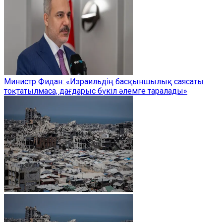
Министр Фидан: «Израильдің басқыншылық саясаты
тоқтатылмаса, дағдарыс бүкіл әлемге таралады»