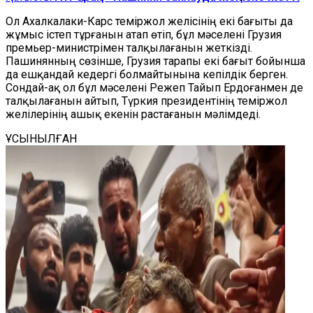
Ол Ахалкалаки-Карс теміржол желісінің екі бағыты да
жұмыс істеп тұрғанын атап өтіп, бұл мәселені Грузия
премьер-министрімен талқылағанын жеткізді.
Пашинянның сөзінше, Грузия тарапы екі бағыт бойынша
да ешқандай кедергі болмайтынына кепілдік берген.
Сондай-ақ ол бұл мәселені Режеп Тайып Ердоғанмен де
талқылағанын айтып, Түркия президентінің теміржол
желілерінің ашық екенін растағанын мәлімдеді.
ҰСЫНЫЛҒАН