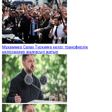
Мұхаммед Салах Түркияға келді: трансферлік
келіссөздер жалғасып жатыр