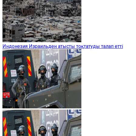
Индонезия Израильден атысты тоқтатуды талап етті