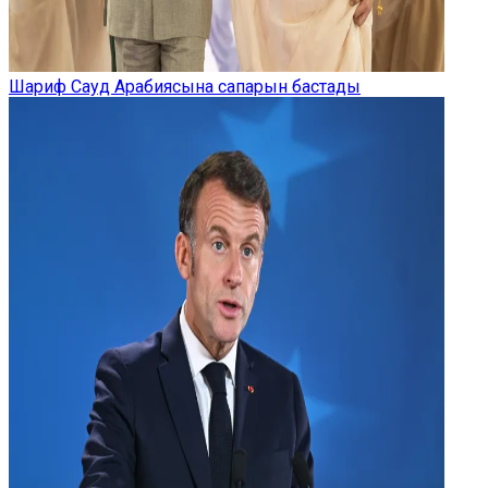
Шариф Сауд Арабиясына сапарын бастады