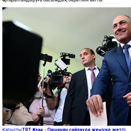
Қатысты
TRT Қазақ - Пашинян сайлауда жеңіске жетті