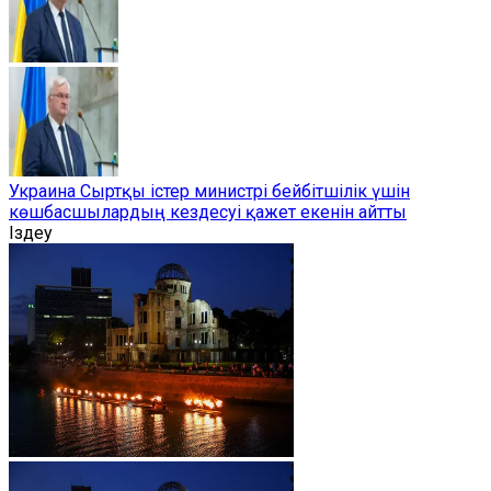
Украина Сыртқы істер министрі бейбітшілік үшін
көшбасшылардың кездесуі қажет екенін айтты
Іздеу