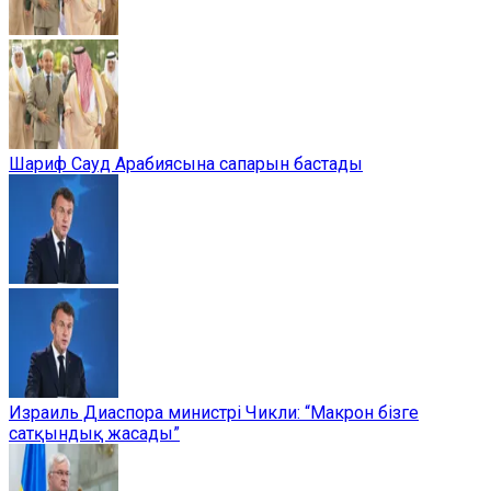
Шариф Сауд Арабиясына сапарын бастады
Израиль Диаспора министрі Чикли: “Макрон бізге
сатқындық жасады”