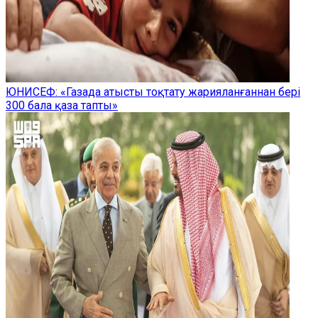
ЮНИСЕФ: «Газада атысты тоқтату жарияланғаннан бері
300 бала қаза тапты»