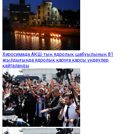
Хиросимада АҚШ-тың ядролық шабуылының 81
жылдығында ядролық қаруға қарсы үндеулер
қайталанды