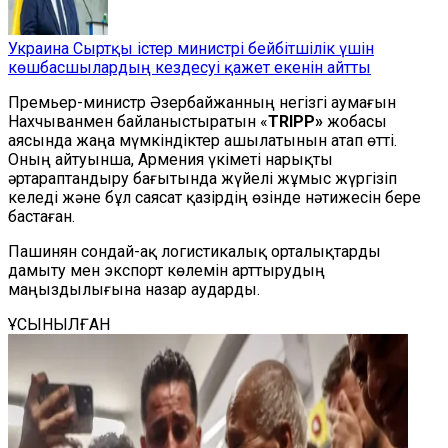
Украина Сыртқы істер министрі бейбітшілік үшін
көшбасшылардың кездесуі қажет екенін айтты
Премьер-министр Әзербайжанның негізгі аумағын
Нахчыванмен байланыстыратын «
TRIPP»
жобасы
аясында жаңа мүмкіндіктер ашылатынын атап өтті.
Оның айтуынша, Армения үкіметі нарықты
әртараптандыру бағытында жүйелі жұмыс жүргізіп
келеді және бұл саясат қазірдің өзінде нәтижесін бере
бастаған.
Пашинян сондай-ақ логистикалық орталықтарды
дамыту мен экспорт көлемін арттырудың
маңыздылығына назар аударды.
ҰСЫНЫЛҒАН