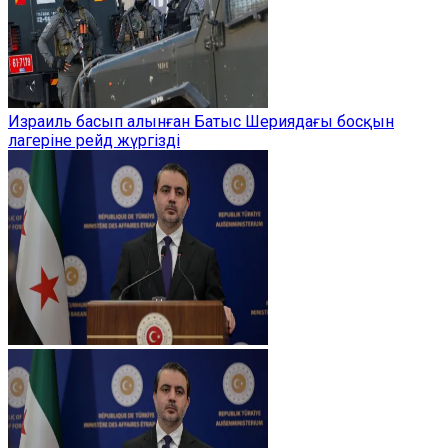
Израиль басып алынған Батыс Шериядағы босқын
лагеріне рейд жүргізді