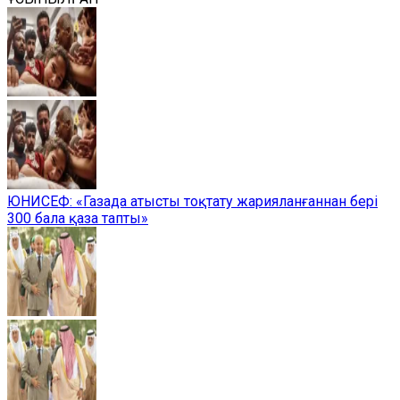
ЮНИСЕФ: «Газада атысты тоқтату жарияланғаннан бері
300 бала қаза тапты»