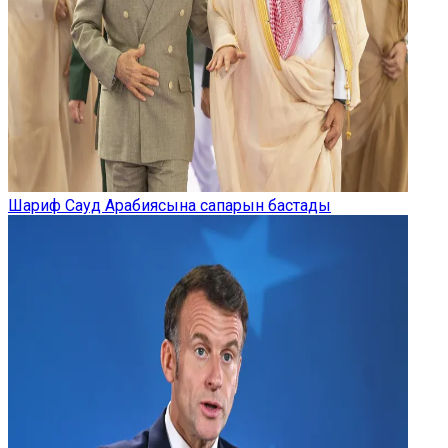
Шариф Сауд Арабиясына сапарын бастады