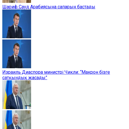
Шариф Сауд Арабиясына сапарын бастады
Израиль Диаспора министрі Чикли: “Макрон бізге
сатқындық жасады”