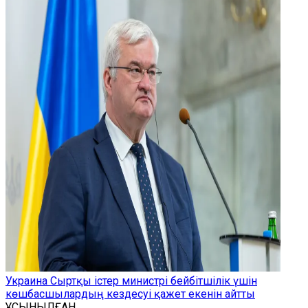
Украина Сыртқы істер министрі бейбітшілік үшін
көшбасшылардың кездесуі қажет екенін айтты
ҰСЫНЫЛҒАН