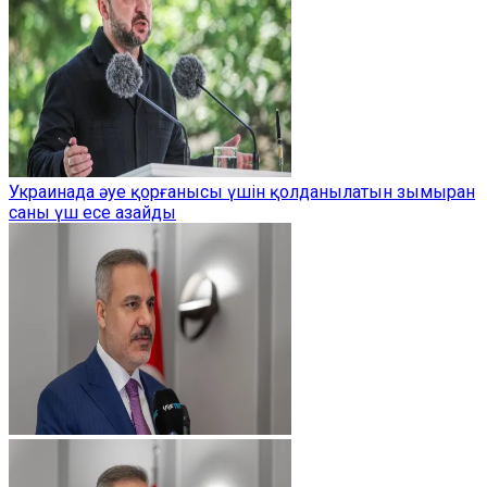
Украинада әуе қорғанысы үшін қолданылатын зымыран
саны үш есе азайды