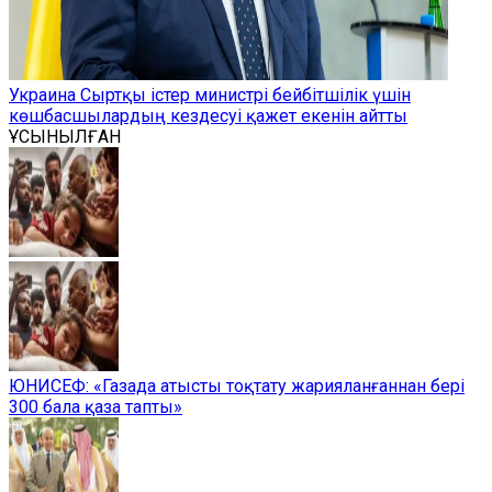
Украина Сыртқы істер министрі бейбітшілік үшін
көшбасшылардың кездесуі қажет екенін айтты
ҰСЫНЫЛҒАН
ЮНИСЕФ: «Газада атысты тоқтату жарияланғаннан бері
300 бала қаза тапты»