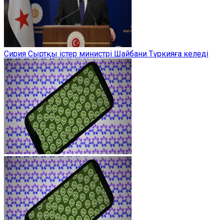
Сирия Сыртқы істер министрі Шайбани Түркияға келеді