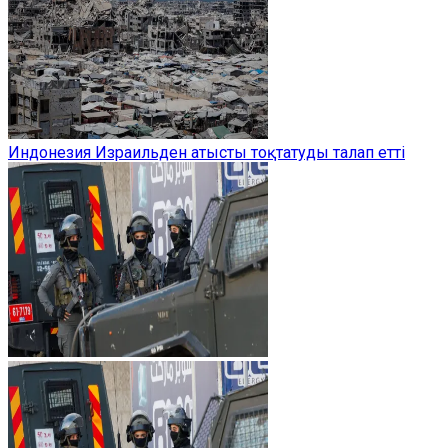
Индонезия Израильден атысты тоқтатуды талап етті