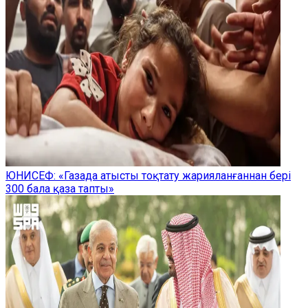
ЮНИСЕФ: «Газада атысты тоқтату жарияланғаннан бері
300 бала қаза тапты»