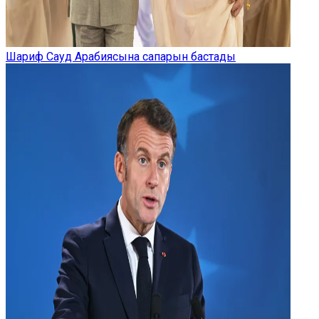
Шариф Сауд Арабиясына сапарын бастады