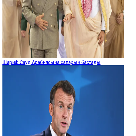
Шариф Сауд Арабиясына сапарын бастады