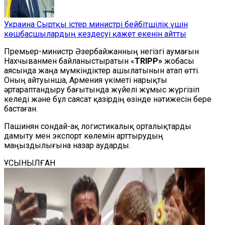
Украина Сыртқы істер министрі бейбітшілік үшін
көшбасшылардың кездесуі қажет екенін айтты
Премьер-министр Әзербайжанның негізгі аумағын
Нахчыванмен байланыстыратын «
TRIPP»
жобасы
аясында жаңа мүмкіндіктер ашылатынын атап өтті.
Оның айтуынша, Армения үкіметі нарықты
әртараптандыру бағытында жүйелі жұмыс жүргізіп
келеді және бұл саясат қазірдің өзінде нәтижесін бере
бастаған.
Пашинян сондай-ақ логистикалық орталықтарды
дамыту мен экспорт көлемін арттырудың
маңыздылығына назар аударды.
ҰСЫНЫЛҒАН