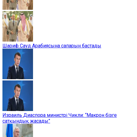
Шариф Сауд Арабиясына сапарын бастады
Израиль Диаспора министрі Чикли: “Макрон бізге
сатқындық жасады”