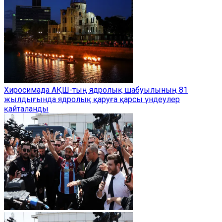
Хиросимада АҚШ-тың ядролық шабуылының 81
жылдығында ядролық қаруға қарсы үндеулер
қайталанды