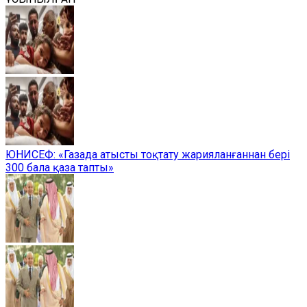
ЮНИСЕФ: «Газада атысты тоқтату жарияланғаннан бері
300 бала қаза тапты»