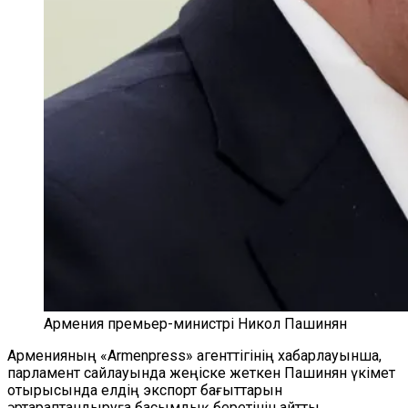
Армения премьер-министрі Никол Пашинян
Арменияның «Armenpress» агенттігінің хабарлауынша,
парламент сайлауында жеңіске жеткен Пашинян үкімет
отырысында елдің экспорт бағыттарын
әртараптандыруға басымдық беретінін айтты.