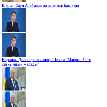
Шариф Сауд Арабиясына сапарын бастады
Израиль Диаспора министрі Чикли: “Макрон бізге
сатқындық жасады”