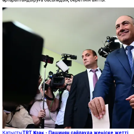
Қатысты
TRT Қазақ - Пашинян сайлауда жеңіске жетті