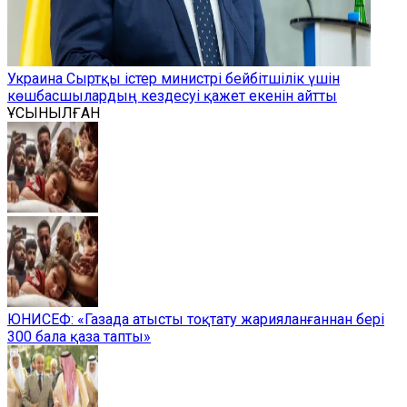
Украина Сыртқы істер министрі бейбітшілік үшін
көшбасшылардың кездесуі қажет екенін айтты
ҰСЫНЫЛҒАН
ЮНИСЕФ: «Газада атысты тоқтату жарияланғаннан бері
300 бала қаза тапты»