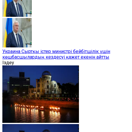
Украина Сыртқы істер министрі бейбітшілік үшін
көшбасшылардың кездесуі қажет екенін айтты
Іздеу