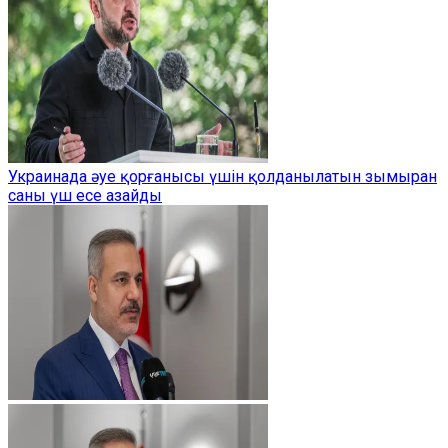
Украинада әуе қорғанысы үшін қолданылатын зымыран
саны үш есе азайды