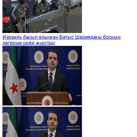
Израиль басып алынған Батыс Шериядағы босқын
лагеріне рейд жүргізді