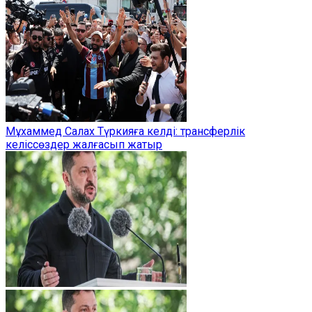
Мұхаммед Салах Түркияға келді: трансферлік
келіссөздер жалғасып жатыр