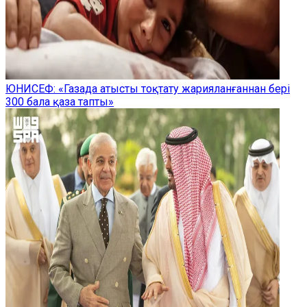
ЮНИСЕФ: «Газада атысты тоқтату жарияланғаннан бері
300 бала қаза тапты»