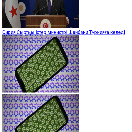
Сирия Сыртқы істер министрі Шайбани Түркияға келеді