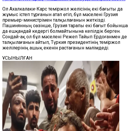
Ол Ахалкалаки-Карс теміржол желісінің екі бағыты да
жұмыс істеп тұрғанын атап өтіп, бұл мәселені Грузия
премьер-министрімен талқылағанын жеткізді.
Пашинянның сөзінше, Грузия тарапы екі бағыт бойынша
да ешқандай кедергі болмайтынына кепілдік берген.
Сондай-ақ ол бұл мәселені Режеп Тайып Ердоғанмен де
талқылағанын айтып, Түркия президентінің теміржол
желілерінің ашық екенін растағанын мәлімдеді.
ҰСЫНЫЛҒАН