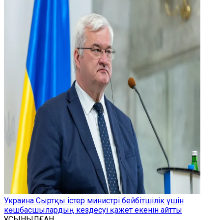
Украина Сыртқы істер министрі бейбітшілік үшін
көшбасшылардың кездесуі қажет екенін айтты
ҰСЫНЫЛҒАН