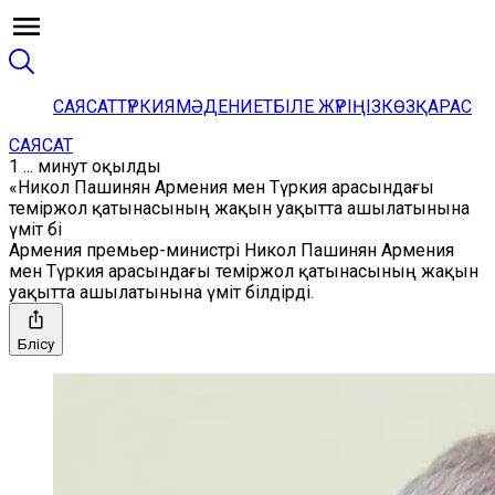
САЯСАТ
ТҮРКИЯ
МӘДЕНИЕТ
БІЛЕ ЖҮРІҢІЗ
КӨЗҚАРАС
САЯСАТ
1 ... минут оқылды
«Никол Пашинян Армения мен Түркия арасындағы
теміржол қатынасының жақын уақытта ашылатынына
үміт бі
Армения премьер-министрі Никол Пашинян Армения
мен Түркия арасындағы теміржол қатынасының жақын
уақытта ашылатынына үміт білдірді.
Бөлісу