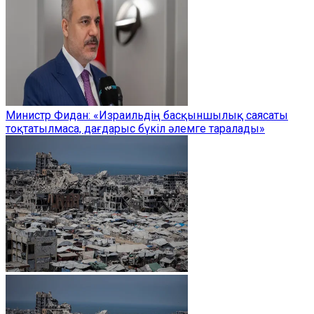
Министр Фидан: «Израильдің басқыншылық саясаты
тоқтатылмаса, дағдарыс бүкіл әлемге таралады»