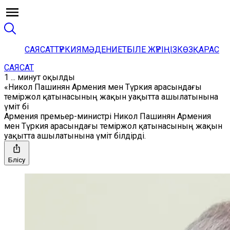
САЯСАТ
ТҮРКИЯ
МӘДЕНИЕТ
БІЛЕ ЖҮРІҢІЗ
КӨЗҚАРАС
САЯСАТ
1 ... минут оқылды
«Никол Пашинян Армения мен Түркия арасындағы
теміржол қатынасының жақын уақытта ашылатынына
үміт бі
Армения премьер-министрі Никол Пашинян Армения
мен Түркия арасындағы теміржол қатынасының жақын
уақытта ашылатынына үміт білдірді.
Бөлісу