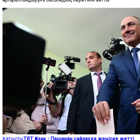
Қатысты
TRT Қазақ - Пашинян сайлауда жеңіске жетті