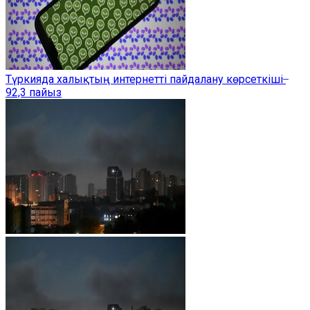
Түркияда халықтың интернетті пайдалану көрсеткіші ̶
92,3 пайыз