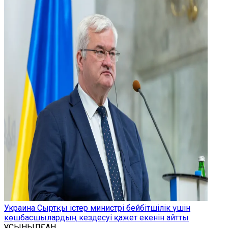
Украина Сыртқы істер министрі бейбітшілік үшін
көшбасшылардың кездесуі қажет екенін айтты
ҰСЫНЫЛҒАН