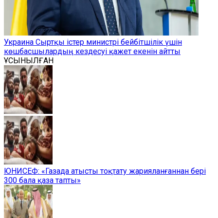
Украина Сыртқы істер министрі бейбітшілік үшін
көшбасшылардың кездесуі қажет екенін айтты
ҰСЫНЫЛҒАН
ЮНИСЕФ: «Газада атысты тоқтату жарияланғаннан бері
300 бала қаза тапты»