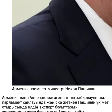
Армения премьер-министрі Никол Пашинян
Арменияның «Armenpress» агенттігінің хабарлауынша,
парламент сайлауында жеңіске жеткен Пашинян үкімет
отырысында елдің экспорт бағыттарын
әртараптандыруға басымдық беретінін айтты.