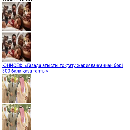
ЮНИСЕФ: «Газада атысты тоқтату жарияланғаннан бері
300 бала қаза тапты»