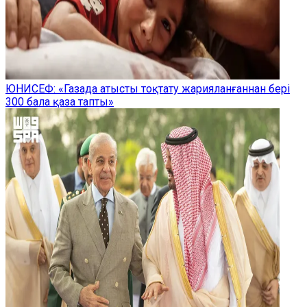
ЮНИСЕФ: «Газада атысты тоқтату жарияланғаннан бері
300 бала қаза тапты»