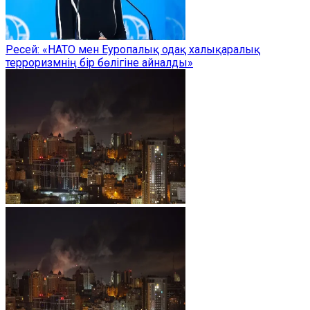
Ресей: «НАТО мен Еуропалық одақ халықаралық
терроризмнің бір бөлігіне айналды»