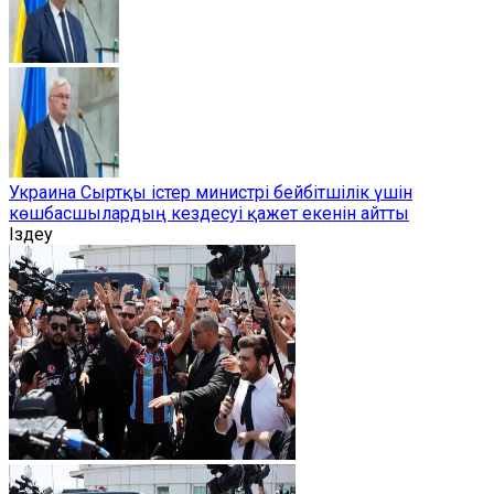
Украина Сыртқы істер министрі бейбітшілік үшін
көшбасшылардың кездесуі қажет екенін айтты
Іздеу