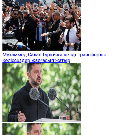
Мұхаммед Салах Түркияға келді: трансферлік
келіссөздер жалғасып жатыр