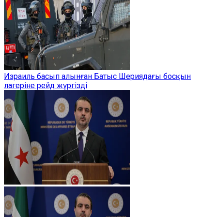
Израиль басып алынған Батыс Шериядағы босқын
лагеріне рейд жүргізді