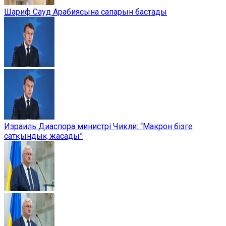
Шариф Сауд Арабиясына сапарын бастады
Израиль Диаспора министрі Чикли: “Макрон бізге
сатқындық жасады”