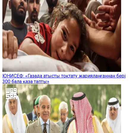
ЮНИСЕФ: «Газада атысты тоқтату жарияланғаннан бері
300 бала қаза тапты»