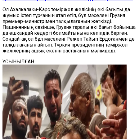
Ол Ахалкалаки-Карс теміржол желісінің екі бағыты да
жұмыс істеп тұрғанын атап өтіп, бұл мәселені Грузия
премьер-министрімен талқылағанын жеткізді.
Пашинянның сөзінше, Грузия тарапы екі бағыт бойынша
да ешқандай кедергі болмайтынына кепілдік берген.
Сондай-ақ ол бұл мәселені Режеп Тайып Ердоғанмен де
талқылағанын айтып, Түркия президентінің теміржол
желілерінің ашық екенін растағанын мәлімдеді.
ҰСЫНЫЛҒАН