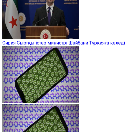
Сирия Сыртқы істер министрі Шайбани Түркияға келеді