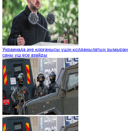
Украинада әуе қорғанысы үшін қолданылатын зымыран
саны үш есе азайды