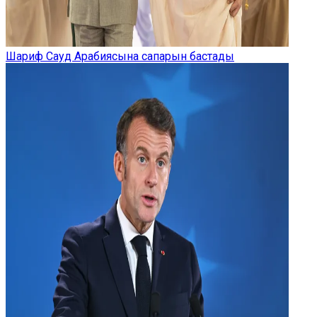
Шариф Сауд Арабиясына сапарын бастады