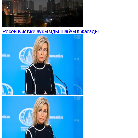
Ресей Киевке ауқымды шабуыл жасады