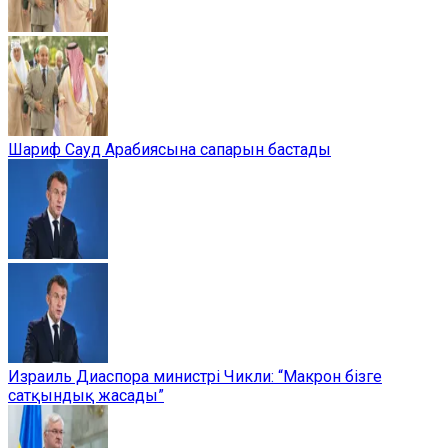
Шариф Сауд Арабиясына сапарын бастады
Израиль Диаспора министрі Чикли: “Макрон бізге
сатқындық жасады”