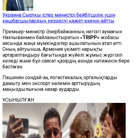
Украина Сыртқы істер министрі бейбітшілік үшін
көшбасшылардың кездесуі қажет екенін айтты
Премьер-министр Әзербайжанның негізгі аумағын
Нахчыванмен байланыстыратын «
TRIPP»
жобасы
аясында жаңа мүмкіндіктер ашылатынын атап өтті.
Оның айтуынша, Армения үкіметі нарықты
әртараптандыру бағытында жүйелі жұмыс жүргізіп
келеді және бұл саясат қазірдің өзінде нәтижесін бере
бастаған.
Пашинян сондай-ақ логистикалық орталықтарды
дамыту мен экспорт көлемін арттырудың
маңыздылығына назар аударды.
ҰСЫНЫЛҒАН