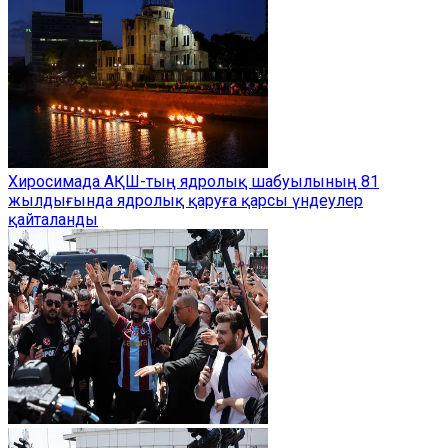
Хиросимада АҚШ-тың ядролық шабуылының 81
жылдығында ядролық қаруға қарсы үндеулер
қайталанды