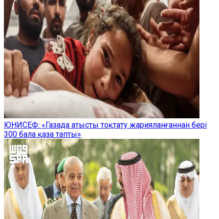
ЮНИСЕФ: «Газада атысты тоқтату жарияланғаннан бері
300 бала қаза тапты»