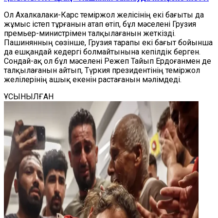
Ол Ахалкалаки-Карс теміржол желісінің екі бағыты да
жұмыс істеп тұрғанын атап өтіп, бұл мәселені Грузия
премьер-министрімен талқылағанын жеткізді.
Пашинянның сөзінше, Грузия тарапы екі бағыт бойынша
да ешқандай кедергі болмайтынына кепілдік берген.
Сондай-ақ ол бұл мәселені Режеп Тайып Ердоғанмен де
талқылағанын айтып, Түркия президентінің теміржол
желілерінің ашық екенін растағанын мәлімдеді.
ҰСЫНЫЛҒАН