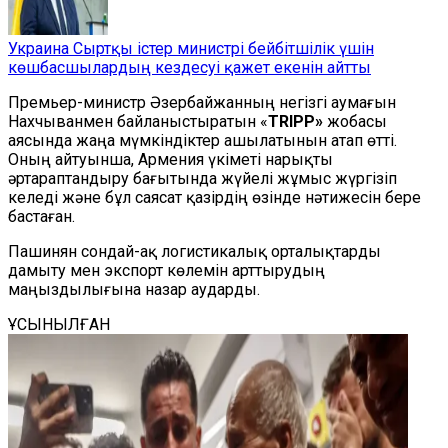
Украина Сыртқы істер министрі бейбітшілік үшін
көшбасшылардың кездесуі қажет екенін айтты
Премьер-министр Әзербайжанның негізгі аумағын
Нахчыванмен байланыстыратын «
TRIPP»
жобасы
аясында жаңа мүмкіндіктер ашылатынын атап өтті.
Оның айтуынша, Армения үкіметі нарықты
әртараптандыру бағытында жүйелі жұмыс жүргізіп
келеді және бұл саясат қазірдің өзінде нәтижесін бере
бастаған.
Пашинян сондай-ақ логистикалық орталықтарды
дамыту мен экспорт көлемін арттырудың
маңыздылығына назар аударды.
ҰСЫНЫЛҒАН