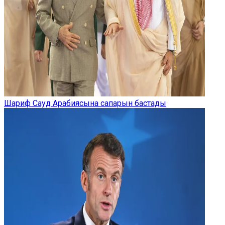
Шариф Сауд Арабиясына сапарын бастады