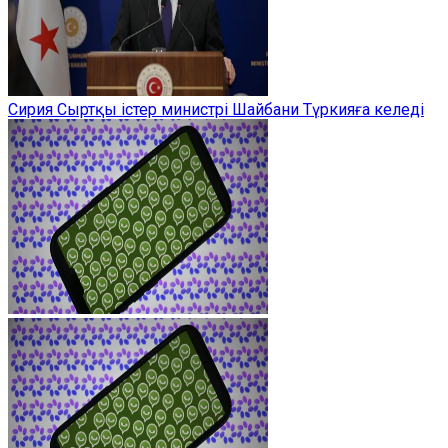
Сирия Сыртқы істер министрі Шайбани Түркияға келеді