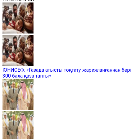
ЮНИСЕФ: «Газада атысты тоқтату жарияланғаннан бері
300 бала қаза тапты»