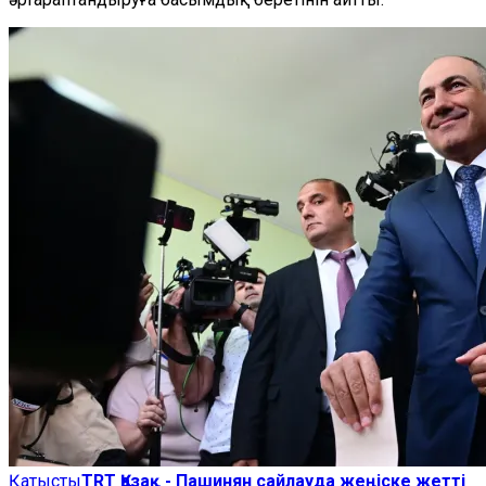
Қатысты
TRT Қазақ - Пашинян сайлауда жеңіске жетті