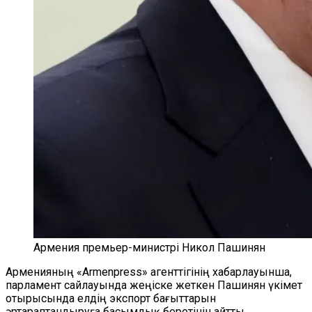
Армения премьер-министрі Никол Пашинян
Арменияның «Armenpress» агенттігінің хабарлауынша,
парламент сайлауында жеңіске жеткен Пашинян үкімет
отырысында елдің экспорт бағыттарын
әртараптандыруға басымдық беретінін айтты.