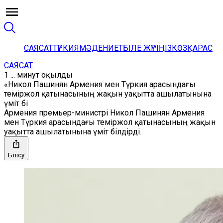
САЯСАТ
ТҮРКИЯ
МӘДЕНИЕТ
БІЛЕ ЖҮРІҢІЗ
КӨЗҚАРАС
САЯСАТ
1 ... минут оқылды
«Никол Пашинян Армения мен Түркия арасындағы
теміржол қатынасының жақын уақытта ашылатынына
үміт бі
Армения премьер-министрі Никол Пашинян Армения
мен Түркия арасындағы теміржол қатынасының жақын
уақытта ашылатынына үміт білдірді.
Бөлісу