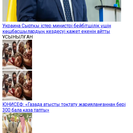
Украина Сыртқы істер министрі бейбітшілік үшін
көшбасшылардың кездесуі қажет екенін айтты
ҰСЫНЫЛҒАН
ЮНИСЕФ: «Газада атысты тоқтату жарияланғаннан бері
300 бала қаза тапты»