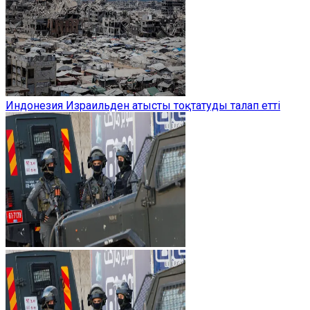
Индонезия Израильден атысты тоқтатуды талап етті