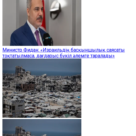
Министр Фидан: «Израильдің басқыншылық саясаты
тоқтатылмаса, дағдарыс бүкіл әлемге таралады»