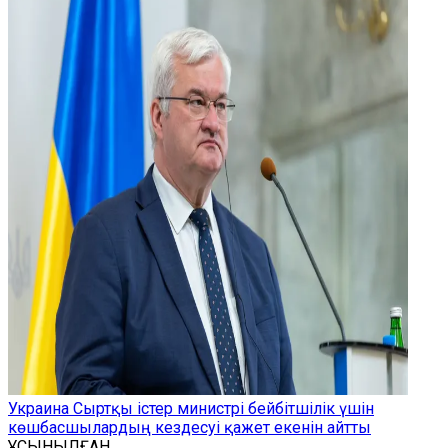
Украина Сыртқы істер министрі бейбітшілік үшін
көшбасшылардың кездесуі қажет екенін айтты
ҰСЫНЫЛҒАН