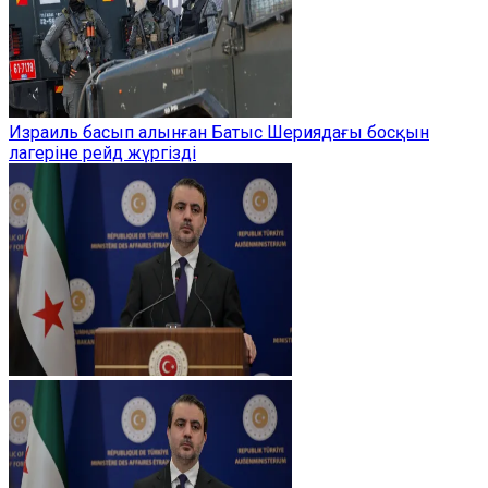
Израиль басып алынған Батыс Шериядағы босқын
лагеріне рейд жүргізді