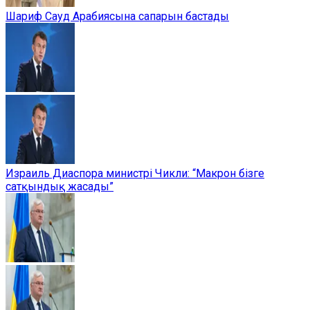
Шариф Сауд Арабиясына сапарын бастады
Израиль Диаспора министрі Чикли: “Макрон бізге
сатқындық жасады”