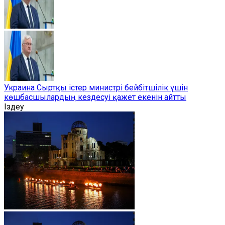
Украина Сыртқы істер министрі бейбітшілік үшін
көшбасшылардың кездесуі қажет екенін айтты
Іздеу