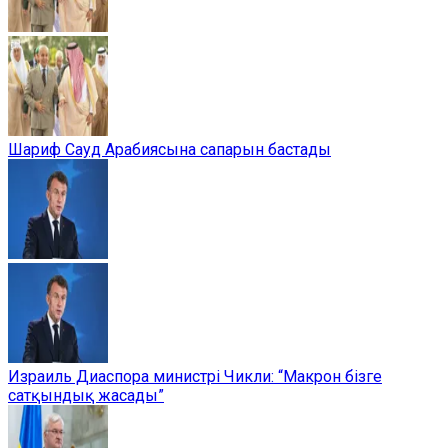
Шариф Сауд Арабиясына сапарын бастады
Израиль Диаспора министрі Чикли: “Макрон бізге
сатқындық жасады”