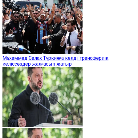
Мұхаммед Салах Түркияға келді: трансферлік
келіссөздер жалғасып жатыр