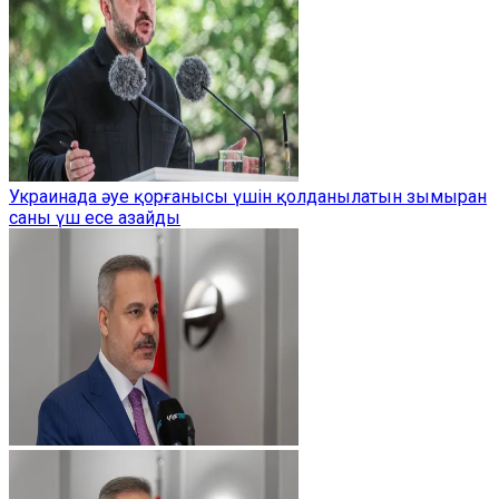
Украинада әуе қорғанысы үшін қолданылатын зымыран
саны үш есе азайды