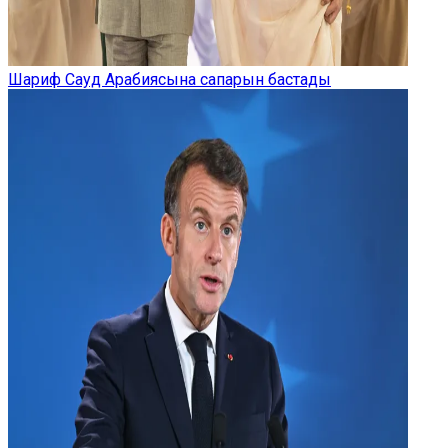
Шариф Сауд Арабиясына сапарын бастады