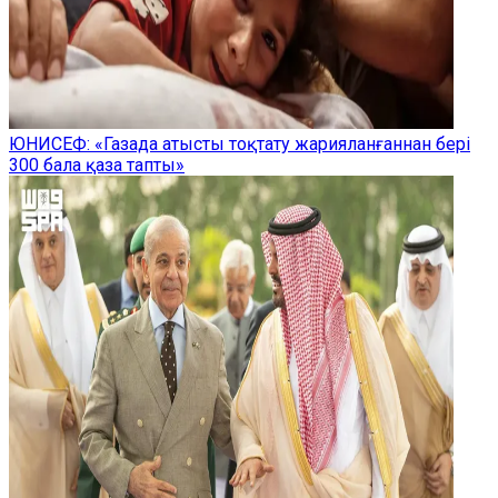
ЮНИСЕФ: «Газада атысты тоқтату жарияланғаннан бері
300 бала қаза тапты»