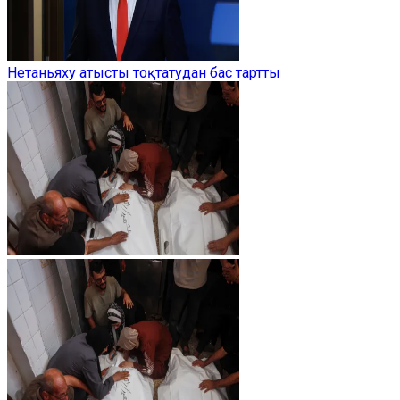
Нетаньяху атысты тоқтатудан бас тартты