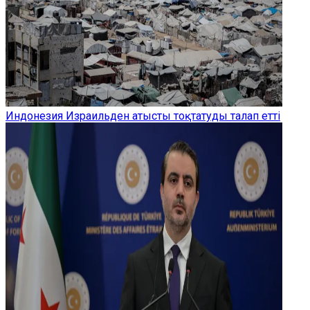
Индонезия Израильден атысты тоқтатуды талап етті