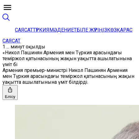
САЯСАТ
ТҮРКИЯ
МӘДЕНИЕТ
БІЛЕ ЖҮРІҢІЗ
КӨЗҚАРАС
САЯСАТ
1 ... минут оқылды
«Никол Пашинян Армения мен Түркия арасындағы
теміржол қатынасының жақын уақытта ашылатынына
үміт бі
Армения премьер-министрі Никол Пашинян Армения
мен Түркия арасындағы теміржол қатынасының жақын
уақытта ашылатынына үміт білдірді.
Бөлісу