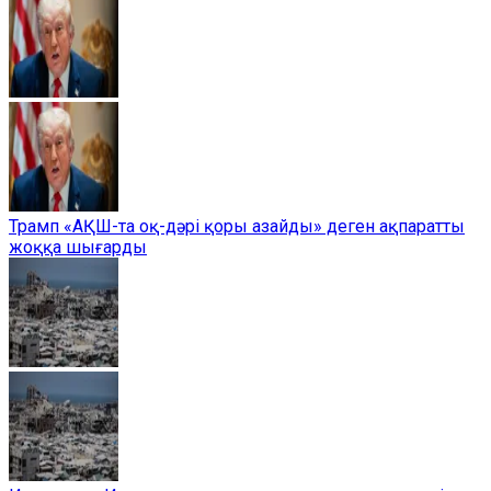
Трамп «АҚШ-та оқ-дәрі қоры азайды» деген ақпаратты
жоққа шығарды