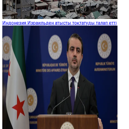
Индонезия Израильден атысты тоқтатуды талап етті