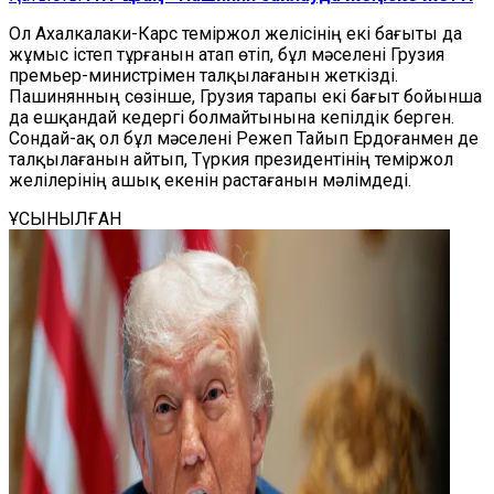
Ол Ахалкалаки-Карс теміржол желісінің екі бағыты да
жұмыс істеп тұрғанын атап өтіп, бұл мәселені Грузия
премьер-министрімен талқылағанын жеткізді.
Пашинянның сөзінше, Грузия тарапы екі бағыт бойынша
да ешқандай кедергі болмайтынына кепілдік берген.
Сондай-ақ ол бұл мәселені Режеп Тайып Ердоғанмен де
талқылағанын айтып, Түркия президентінің теміржол
желілерінің ашық екенін растағанын мәлімдеді.
ҰСЫНЫЛҒАН