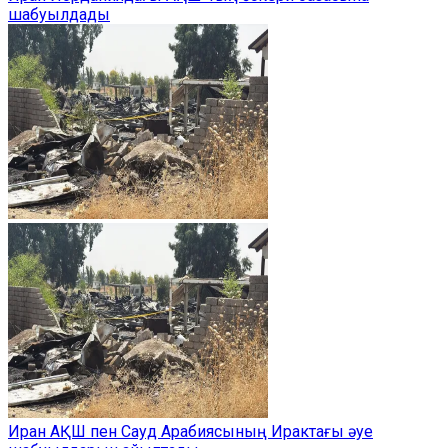
шабуылдады
Иран АҚШ пен Сауд Арабиясының Ирактағы әуе