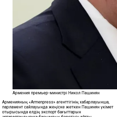
Армения премьер-министрі Никол Пашинян
Арменияның «Armenpress» агенттігінің хабарлауынша,
парламент сайлауында жеңіске жеткен Пашинян үкімет
отырысында елдің экспорт бағыттарын
әртараптандыруға басымдық беретінін айтты.