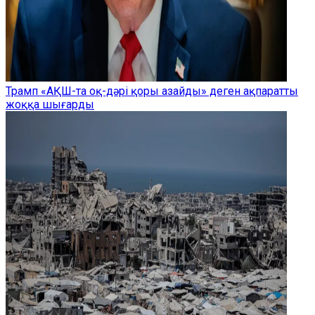
Трамп «АҚШ-та оқ-дәрі қоры азайды» деген ақпаратты
жоққа шығарды