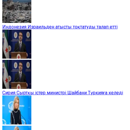
Индонезия Израильден атысты тоқтатуды талап етті
Сирия Сыртқы істер министрі Шайбани Түркияға келеді