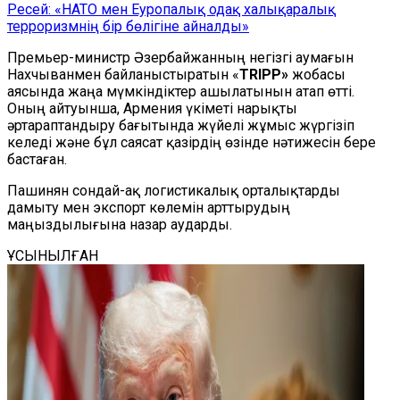
Ресей: «НАТО мен Еуропалық одақ халықаралық
терроризмнің бір бөлігіне айналды»
Премьер-министр Әзербайжанның негізгі аумағын
Нахчыванмен байланыстыратын «
TRIPP»
жобасы
аясында жаңа мүмкіндіктер ашылатынын атап өтті.
Оның айтуынша, Армения үкіметі нарықты
әртараптандыру бағытында жүйелі жұмыс жүргізіп
келеді және бұл саясат қазірдің өзінде нәтижесін бере
бастаған.
Пашинян сондай-ақ логистикалық орталықтарды
дамыту мен экспорт көлемін арттырудың
маңыздылығына назар аударды.
ҰСЫНЫЛҒАН