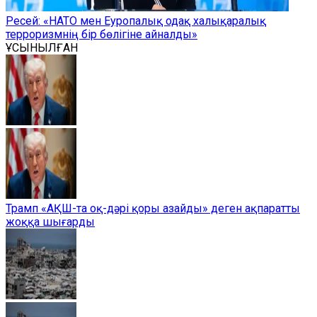
Ресей: «НАТО мен Еуропалық одақ халықаралық
терроризмнің бір бөлігіне айналды»
ҰСЫНЫЛҒАН
Трамп «АҚШ-та оқ-дәрі қоры азайды» деген ақпаратты
жоққа шығарды