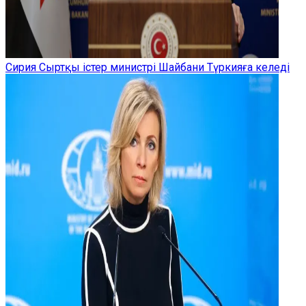
Сирия Сыртқы істер министрі Шайбани Түркияға келеді