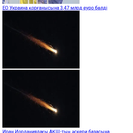
ЕО Украина қорғанысына 3,47 млрд еуро бөлді
Иран Иорданиядағы АҚШ-тың әскери базасына