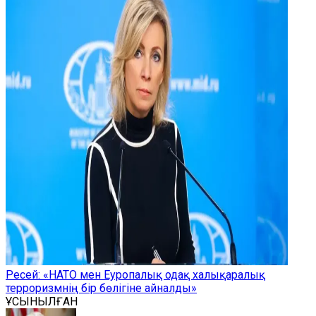
Ресей: «НАТО мен Еуропалық одақ халықаралық
терроризмнің бір бөлігіне айналды»
ҰСЫНЫЛҒАН