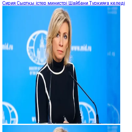
Сирия Сыртқы істер министрі Шайбани Түркияға келеді