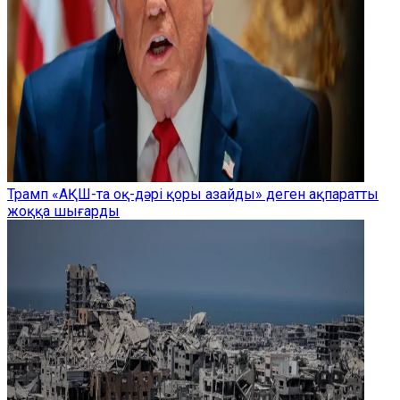
Трамп «АҚШ-та оқ-дәрі қоры азайды» деген ақпаратты
жоққа шығарды