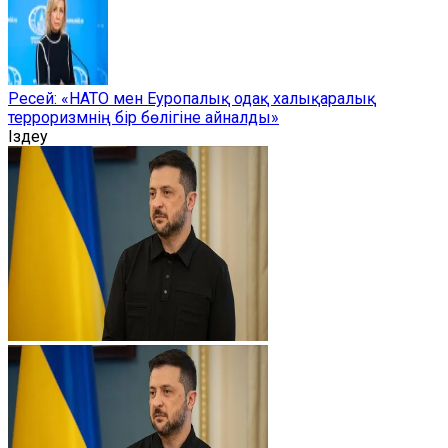
Ресей: «НАТО мен Еуропалық одақ халықаралық
терроризмнің бір бөлігіне айналды»
Іздеу