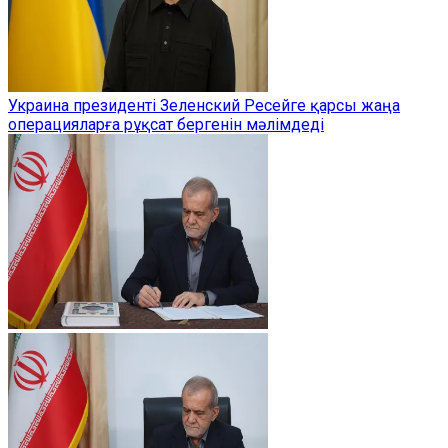
Украина президенті Зеленский Ресейге қарсы жаңа
операцияларға рұқсат бергенін мәлімдеді