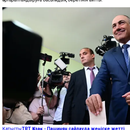
Қатысты
TRT Қазақ - Пашинян сайлауда жеңіске жетті