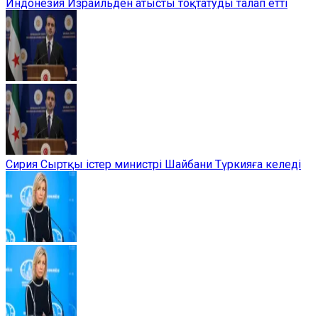
Индонезия Израильден атысты тоқтатуды талап етті
Сирия Сыртқы істер министрі Шайбани Түркияға келеді