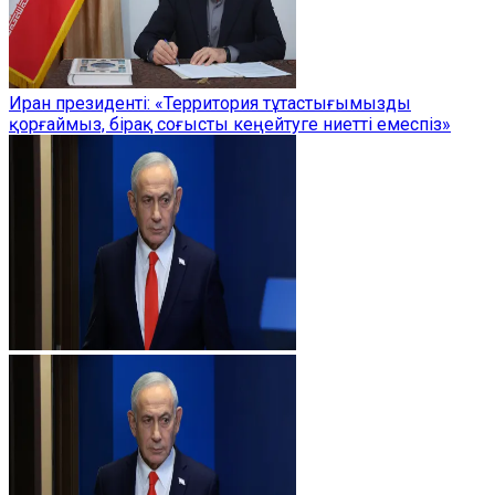
Иран президенті: «Территория тұтастығымызды
қорғаймыз, бірақ соғысты кеңейтуге ниетті емеспіз»