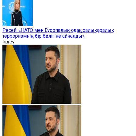
Ресей: «НАТО мен Еуропалық одақ халықаралық
терроризмнің бір бөлігіне айналды»
Іздеу