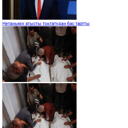
Нетаньяху атысты тоқтатудан бас тартты