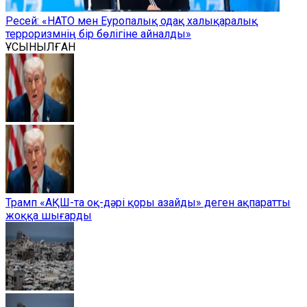
Ресей: «НАТО мен Еуропалық одақ халықаралық
терроризмнің бір бөлігіне айналды»
ҰСЫНЫЛҒАН
Трамп «АҚШ-та оқ-дәрі қоры азайды» деген ақпаратты
жоққа шығарды