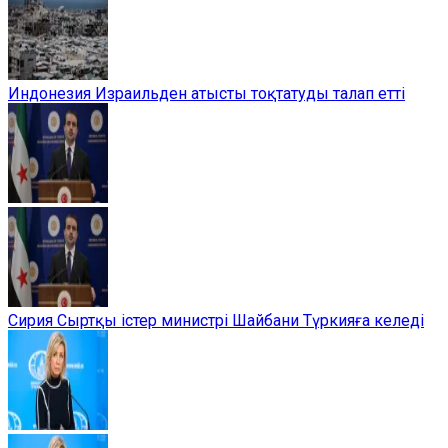
Индонезия Израильден атысты тоқтатуды талап етті
Сирия Сыртқы істер министрі Шайбани Түркияға келеді