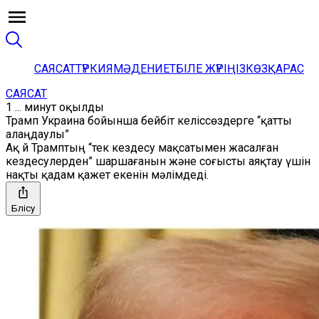
САЯСАТ
ТҮРКИЯ
МӘДЕНИЕТ
БІЛЕ ЖҮРІҢІЗ
КӨЗҚАРАС
САЯСАТ
1 ... минут оқылды
Трамп Украина бойынша бейбіт келіссөздерге “қатты
алаңдаулы”
Ақ Үй Трамптың “тек кездесу мақсатымен жасалған
кездесулерден” шаршағанын және соғысты аяқтау үшін
нақты қадам қажет екенін мәлімдеді.
Бөлісу