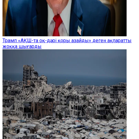
Трамп «АҚШ-та оқ-дәрі қоры азайды» деген ақпаратты
жоққа шығарды