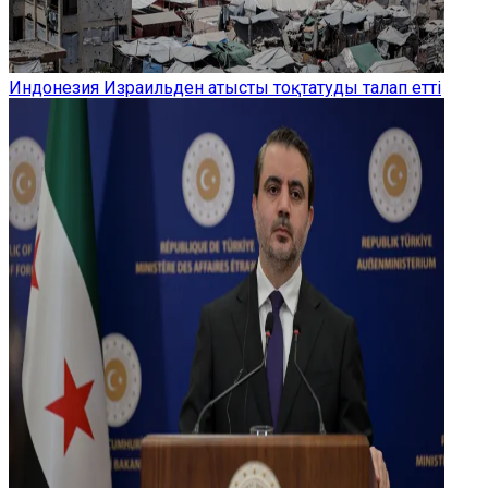
Индонезия Израильден атысты тоқтатуды талап етті