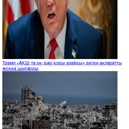
Трамп «АҚШ-та оқ-дәрі қоры азайды» деген ақпаратты
жоққа шығарды