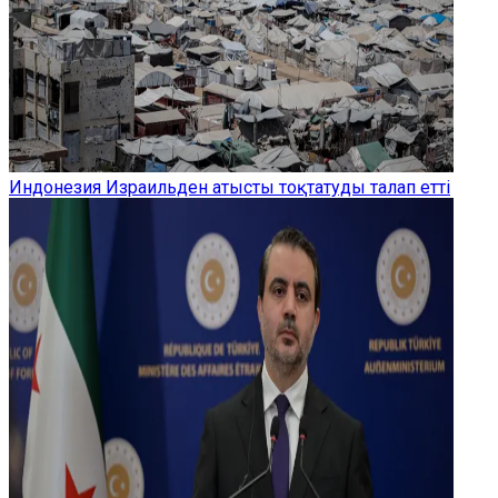
Индонезия Израильден атысты тоқтатуды талап етті