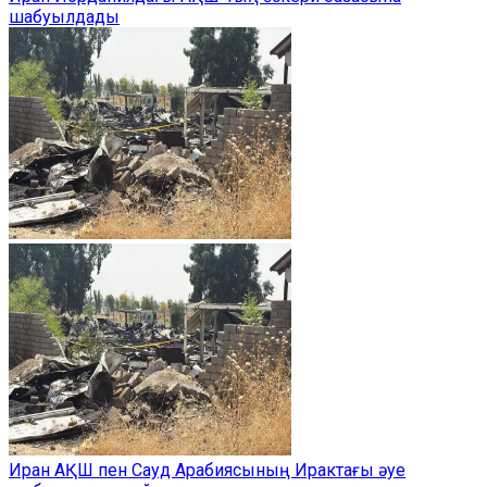
шабуылдады
Иран АҚШ пен Сауд Арабиясының Ирактағы әуе