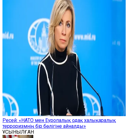
Ресей: «НАТО мен Еуропалық одақ халықаралық
терроризмнің бір бөлігіне айналды»
ҰСЫНЫЛҒАН