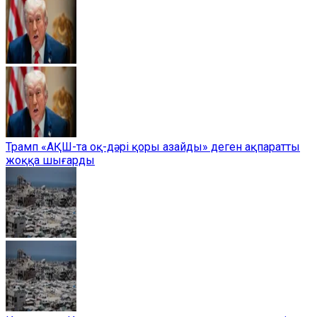
Трамп «АҚШ-та оқ-дәрі қоры азайды» деген ақпаратты
жоққа шығарды