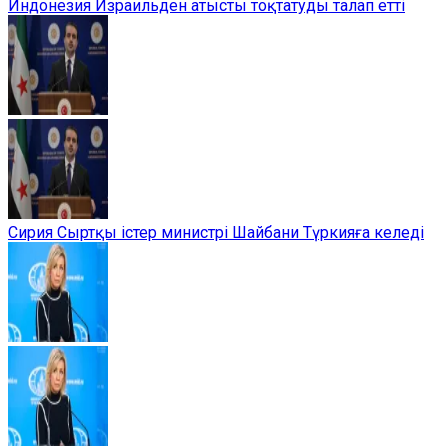
Индонезия Израильден атысты тоқтатуды талап етті
Сирия Сыртқы істер министрі Шайбани Түркияға келеді