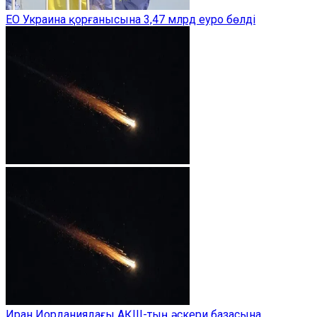
ЕО Украина қорғанысына 3,47 млрд еуро бөлді
Иран Иорданиядағы АҚШ-тың әскери базасына