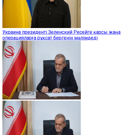
Украина президенті Зеленский Ресейге қарсы жаңа
операцияларға рұқсат бергенін мәлімдеді