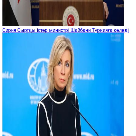
Сирия Сыртқы істер министрі Шайбани Түркияға келеді