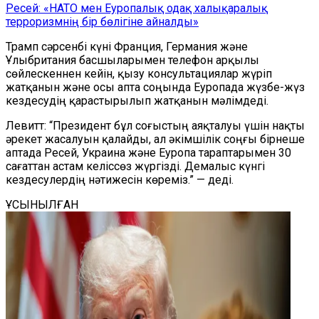
Ресей: «НАТО мен Еуропалық одақ халықаралық
терроризмнің бір бөлігіне айналды»
Трамп сәрсенбі күні Франция, Германия және
Ұлыбритания басшыларымен телефон арқылы
сөйлескеннен кейін, қызу консультациялар жүріп
жатқанын және осы апта соңында Еуропада жүзбе-жүз
кездесудің қарастырылып жатқанын мәлімдеді.
Левитт: “Президент бұл соғыстың аяқталуы үшін нақты
әрекет жасалуын қалайды, ал әкімшілік соңғы бірнеше
аптада Ресей, Украина және Еуропа тараптарымен 30
сағаттан астам келіссөз жүргізді. Демалыс күнгі
кездесулердің нәтижесін көреміз.” — деді.
ҰСЫНЫЛҒАН