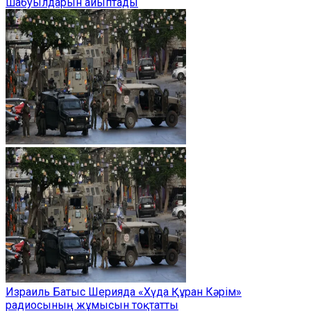
шабуылдарын айыптады
Израиль Батыс Шерияда «Хүда Құран Кәрім»
радиосының жұмысын тоқтатты