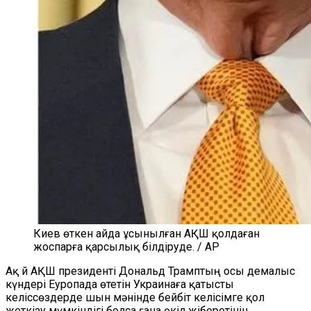
Киев өткен айда ұсынылған АҚШ қолдаған
жоспарға қарсылық білдіруде. / AP
Ақ Үй АҚШ президенті Дональд Трамптың осы демалыс
күндері Еуропада өтетін Украинаға қатысты
келіссөздерде шын мәнінде бейбіт келісімге қол
жеткізу мүмкіндігі болса ғана өкіл жіберетінін