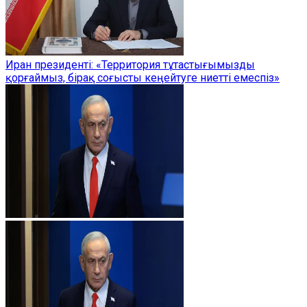
Иран президенті: «Территория тұтастығымызды
қорғаймыз, бірақ соғысты кеңейтуге ниетті емеспіз»