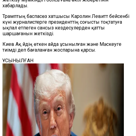
хабарлады.
Трамптың баспасөз хатшысы Каролин Левитт бейсенбі
күні журналистерге президенттің соғысты тоқтатуға
ықпал етпеген сансыз кездесулерден қатты
шаршағанын жеткізді.
Киев Ақ Үйдің өткен айда ұсынылған және Мәскеуге
тиімді деп бағаланған жоспарына қарсы.
ҰСЫНЫЛҒАН