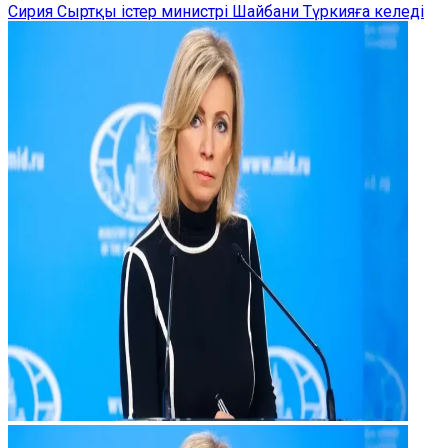
Сирия Сыртқы істер министрі Шайбани Түркияға келеді