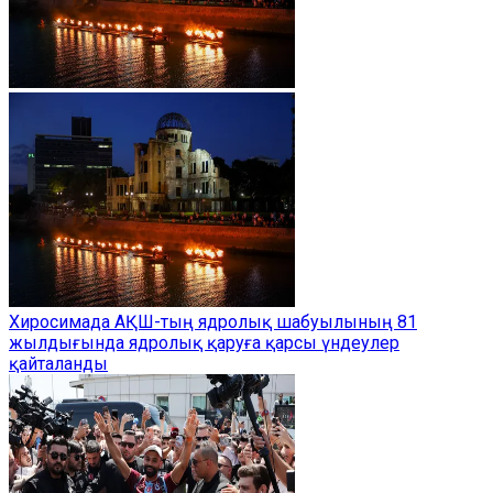
Хиросимада АҚШ-тың ядролық шабуылының 81
жылдығында ядролық қаруға қарсы үндеулер
қайталанды