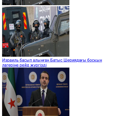
Израиль басып алынған Батыс Шериядағы босқын
лагеріне рейд жүргізді