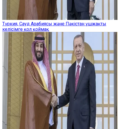
Түркия, Сауд Арабиясы және Пәкістан үшжақты
келісімге қол қоймақ