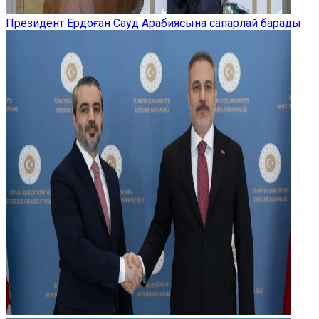
Президент Ердоған Сауд Арабиясына сапарлай барады