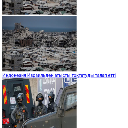
Индонезия Израильден атысты тоқтатуды талап етті