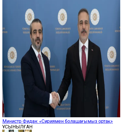
Министр Фидан: «Сириямен болашағымыз ортақ»
ҰСЫНЫЛҒАН