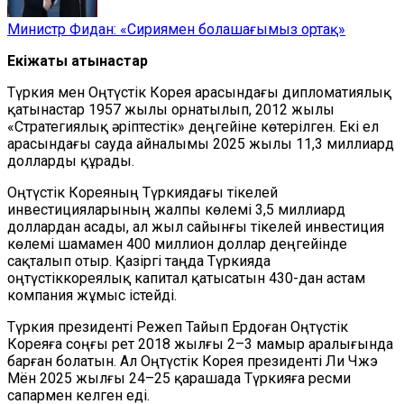
Министр Фидан: «Сириямен болашағымыз ортақ»
Екіжақты қатынастар
Түркия мен Оңтүстік Корея арасындағы дипломатиялық
қатынастар 1957 жылы орнатылып, 2012 жылы
«Стратегиялық әріптестік» деңгейіне көтерілген. Екі ел
арасындағы сауда айналымы 2025 жылы 11,3 миллиард
долларды құрады.
Оңтүстік Кореяның Түркиядағы тікелей
инвестицияларының жалпы көлемі 3,5 миллиард
доллардан асады, ал жыл сайынғы тікелей инвестиция
көлемі шамамен 400 миллион доллар деңгейінде
сақталып отыр. Қазіргі таңда Түркияда
оңтүстіккореялық капитал қатысатын 430-дан астам
компания жұмыс істейді.
Түркия президенті Режеп Тайып Ердоған Оңтүстік
Кореяға соңғы рет 2018 жылғы 2–3 мамыр аралығында
барған болатын. Ал Оңтүстік Корея президенті Ли Чжэ
Мён 2025 жылғы 24–25 қарашада Түркияға ресми
сапармен келген еді.