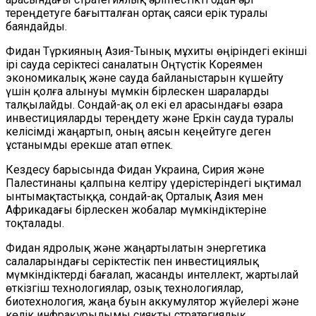
тереңдетуге бағытталған ортақ саяси ерік туралы
баяндайды.
Фидан Түркияның Азия-Тынық мұхиты өңіріндегі екінші
ірі сауда серіктесі саналатын Оңтүстік Кореямен
экономикалық және сауда байланыстарын күшейту
үшін қолға алынуы мүмкін бірлескен шараларды
талқылайды. Сондай-ақ ол екі ел арасындағы өзара
инвестицияларды тереңдету және Еркін сауда туралы
келісімді жаңартып, оның аясын кеңейтуге деген
ұстанымды ерекше атап өтпек.
Кездесу барысында Фидан Украина, Сирия және
Палестинаны қалпына келтіру үдерістеріндегі ықтимал
ынтымақтастыққа, сондай-ақ Орталық Азия мен
Африкадағы бірлескен жобалар мүмкіндіктеріне
тоқталады.
Фидан ядролық және жаңартылатын энергетика
салаларындағы серіктестік пен инвестициялық
мүмкіндіктерді бағалап, жасанды интеллект, жартылай
өткізгіш технологиялар, озық технологиялар,
биотехнология, жаңа буын аккумулятор жүйелері және
көлік инфрақұрылымы сияқты стратегиялық