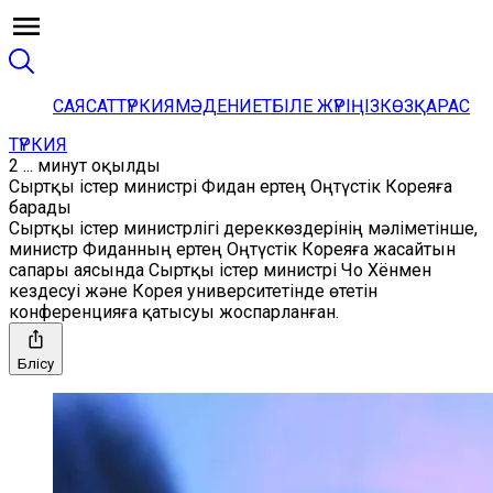
САЯСАТ
ТҮРКИЯ
МӘДЕНИЕТ
БІЛЕ ЖҮРІҢІЗ
КӨЗҚАРАС
ТҮРКИЯ
2 ... минут оқылды
Сыртқы істер министрі Фидан ертең Оңтүстік Кореяға
барады
Сыртқы істер министрлігі дереккөздерінің мәліметінше,
министр Фиданның ертең Оңтүстік Кореяға жасайтын
сапары аясында Сыртқы істер министрі Чо Хёнмен
кездесуі және Корея университетінде өтетін
конференцияға қатысуы жоспарланған.
Бөлісу