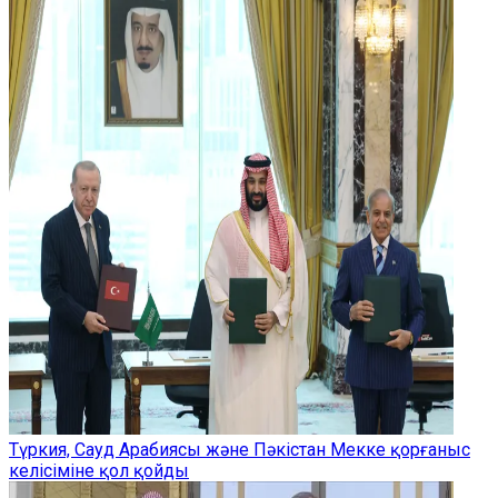
Түркия, Сауд Арабиясы және Пәкістан Мекке қорғаныс
келісіміне қол қойды