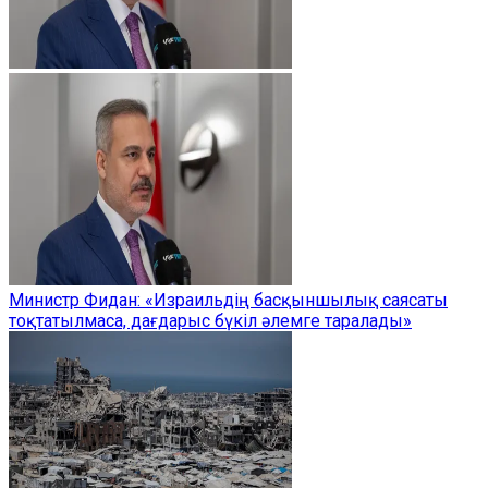
Министр Фидан: «Израильдің басқыншылық саясаты
тоқтатылмаса, дағдарыс бүкіл әлемге таралады»