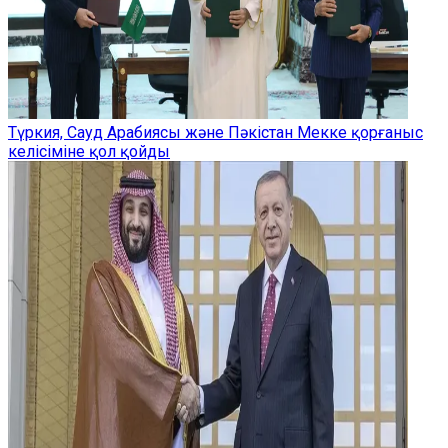
Түркия, Сауд Арабиясы және Пәкістан Мекке қорғаныс
келісіміне қол қойды