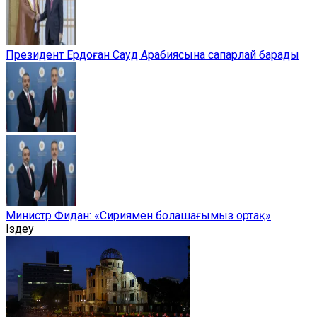
Президент Ердоған Сауд Арабиясына сапарлай барады
Министр Фидан: «Сириямен болашағымыз ортақ»
Іздеу