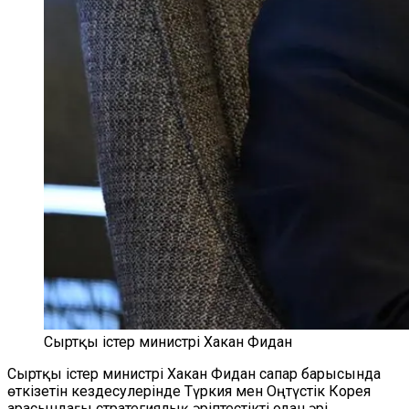
Сыртқы істер министрі Хакан Фидан
Сыртқы істер министрі Хакан Фидан сапар барысында
өткізетін кездесулерінде Түркия мен Оңтүстік Корея
арасындағы стратегиялық әріптестікті одан әрі