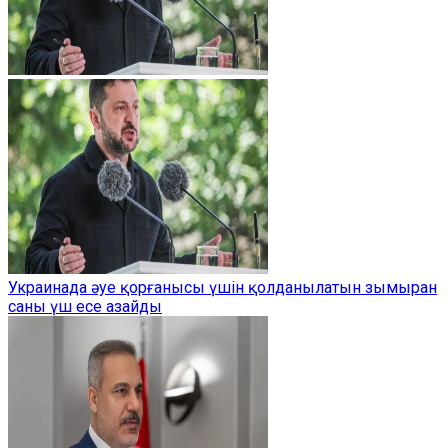
Украинада әуе қорғанысы үшін қолданылатын зымыран
саны үш есе азайды