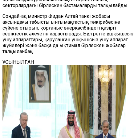
секторлардағы бірлескен бастамаларды талқылайды.
Сондай-ақ министр Фидан Алтай танкі жобасы
аясындағы табысты ынтымақтастық тәжірибесіне
сүйене отырып, қорғаныс өнеркәсібіндегі қазіргі
серіктестік әлеуетін қарастырады. Бұл ретте ұшқышсыз
ұшу аппараттары, қаруланған ұшқышсыз ұшу аппарат
жүйелері және басқа да ықтимал бірлескен жобалар
талқыланбақ.
ҰСЫНЫЛҒАН