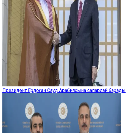
Президент Ердоған Сауд Арабиясына сапарлай барады