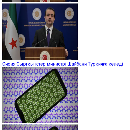
Сирия Сыртқы істер министрі Шайбани Түркияға келеді