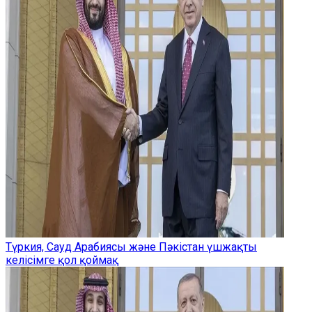
Түркия, Сауд Арабиясы және Пәкістан үшжақты
келісімге қол қоймақ