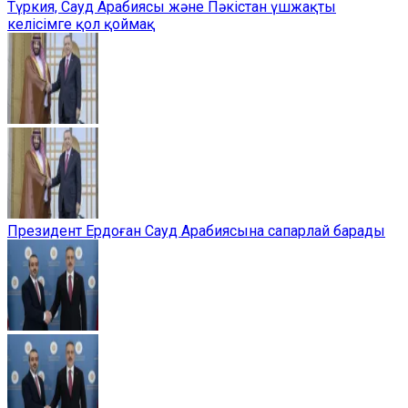
Түркия, Сауд Арабиясы және Пәкістан үшжақты
келісімге қол қоймақ
Президент Ердоған Сауд Арабиясына сапарлай барады