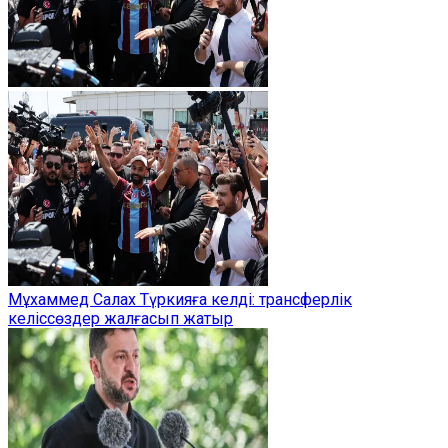
Мұхаммед Салах Түркияға келді: трансферлік
келіссөздер жалғасып жатыр