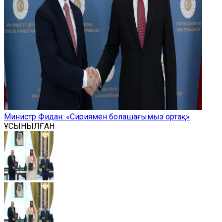
Министр Фидан: «Сириямен болашағымыз ортақ»
ҰСЫНЫЛҒАН