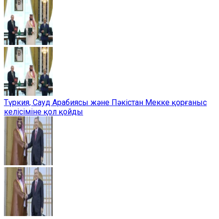
Түркия, Сауд Арабиясы және Пәкістан Мекке қорғаныс
келісіміне қол қойды