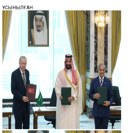
ҰСЫНЫЛҒАН