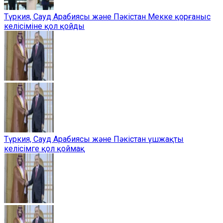
Түркия, Сауд Арабиясы және Пәкістан Мекке қорғаныс
келісіміне қол қойды
Түркия, Сауд Арабиясы және Пәкістан үшжақты
келісімге қол қоймақ