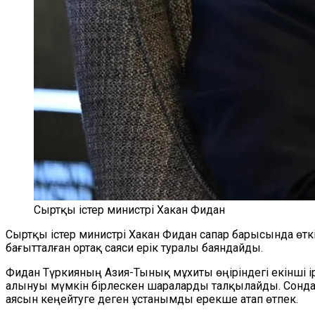
Сыртқы істер министрі Хакан Фидан
Сыртқы істер министрі Хакан Фидан сапар барысында өткіз
бағытталған ортақ саяси ерік туралы баяндайды.
Фидан Түркияның Азия-Тынық мұхиты өңіріндегі екінші і
алынуы мүмкін бірлескен шараларды талқылайды. Сондай-
аясын кеңейтуге деген ұстанымды ерекше атап өтпек.