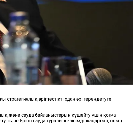
 стратегиялық әріптестікті одан әрі тереңдетуге
алық және сауда байланыстарын күшейту үшін қолға
у және Еркін сауда туралы келісімді жаңартып, оның