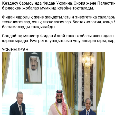
Кездесу барысында Фидан Украина, Сирия және Палестин
бірлескен жобалар мүмкіндіктеріне тоқталады.
Фидан ядролық және жаңартылатын энергетика салаларынд
технологиялар, озық технологиялар, биотехнология, жаң
бастамаларды талқылайды.
Сондай-ақ министр Фидан Алтай танкі жобасы аясындағы т
қарастырады. Бұл ретте ұшқышсыз ұшу аппараттары, қар
ҰСЫНЫЛҒАН