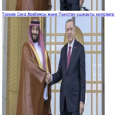
Түркия, Сауд Арабиясы және Пәкістан үшжақты келісімге