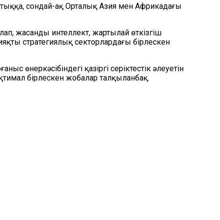
стыққа, сондай-ақ Орталық Азия мен Африкадағы
ап, жасанды интеллект, жартылай өткізгіш
ияқты стратегиялық секторлардағы бірлескен
ыс өнеркәсібіндегі қазіргі серіктестік әлеуетін
қтимал бірлескен жобалар талқыланбақ.