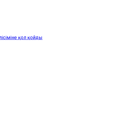
лісіміне қол қойды