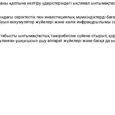
аны қалпына келтіру үдерістеріндегі ықтимал ынтымақта
ағы серіктестік пен инвестициялық мүмкіндіктерді бағал
а буын аккумулятор жүйелері және көлік инфрақұрылымы с
абысты ынтымақтастық тәжірибесіне сүйене отырып, қорған
уланған ұшқышсыз ұшу аппарат жүйелері және басқа да ы