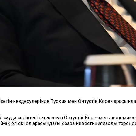
етін кездесулерінде Түркия мен Оңтүстік Корея арасындағы
рі сауда серіктесі саналатын Оңтүстік Кореямен экономик
ақ ол екі ел арасындағы өзара инвестицияларды тереңдет