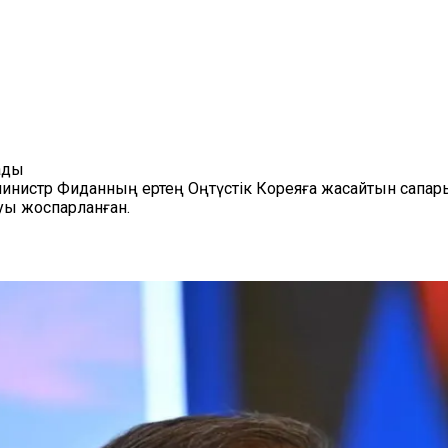
ады
 министр Фиданның ертең Оңтүстік Кореяға жасайтын сапар
уы жоспарланған.