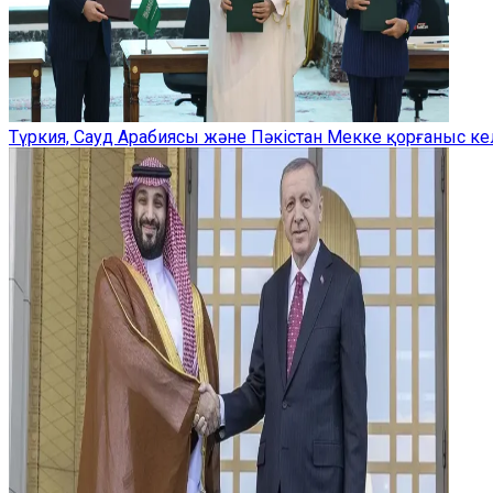
Түркия, Сауд Арабиясы және Пәкістан Мекке қорғаныс ке