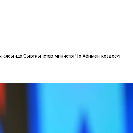
ы аясында Сыртқы істер министрі Чо Хёнмен кездесуі