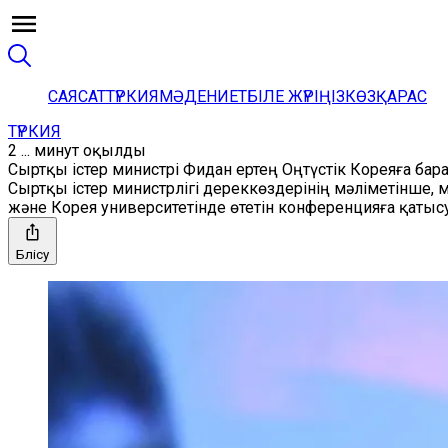
САЯСАТ
ТҮРКИЯ
МӘДЕНИЕТ
БІЛЕ ЖҮРІҢІЗ
КӨЗҚАРАС
ТҮРКИЯ
2 ... минут оқылды
Сыртқы істер министрі Фидан ертең Оңтүстік Кореяға бар
Сыртқы істер министрлігі дереккөздерінің мәліметінше,
және Корея университетінде өтетін конференцияға қатыс
Бөлісу