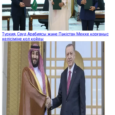
Түркия, Сауд Арабиясы және Пәкістан Мекке қорғаныс
келісіміне қол қойды