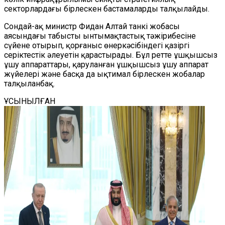
секторлардағы бірлескен бастамаларды талқылайды.
Сондай-ақ министр Фидан Алтай танкі жобасы
аясындағы табысты ынтымақтастық тәжірибесіне
сүйене отырып, қорғаныс өнеркәсібіндегі қазіргі
серіктестік әлеуетін қарастырады. Бұл ретте ұшқышсыз
ұшу аппараттары, қаруланған ұшқышсыз ұшу аппарат
жүйелері және басқа да ықтимал бірлескен жобалар
талқыланбақ.
ҰСЫНЫЛҒАН