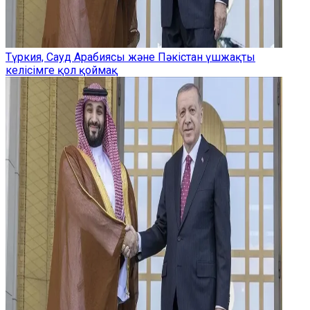
Түркия, Сауд Арабиясы және Пәкістан үшжақты
келісімге қол қоймақ