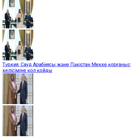
Түркия, Сауд Арабиясы және Пәкістан Мекке қорғаныс
келісіміне қол қойды