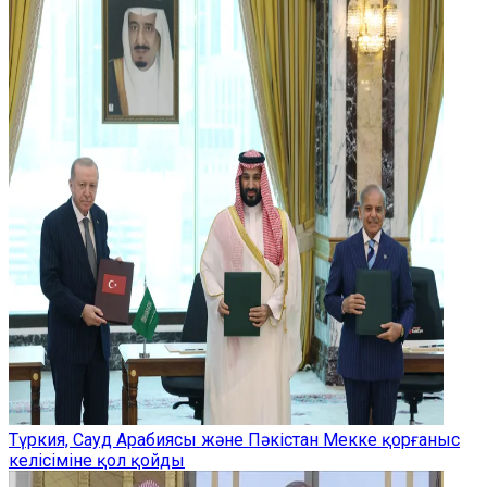
Түркия, Сауд Арабиясы және Пәкістан Мекке қорғаныс
келісіміне қол қойды