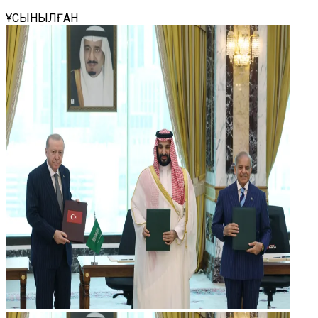
ҰСЫНЫЛҒАН