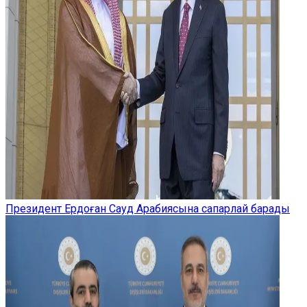
Президент Ердоған Сауд Арабиясына сапарлай барады