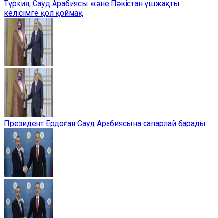
Түркия, Сауд Арабиясы және Пәкістан үшжақты
келісімге қол қоймақ
Президент Ердоған Сауд Арабиясына сапарлай барады