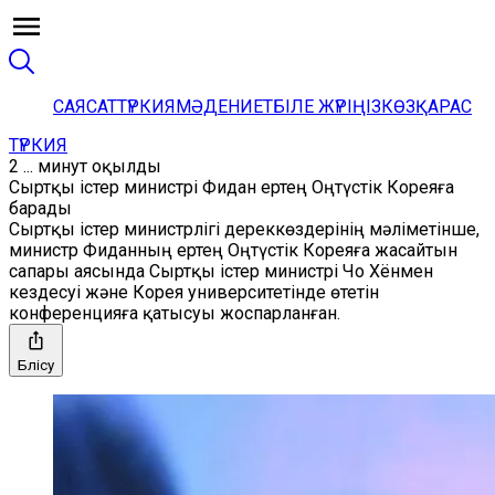
САЯСАТ
ТҮРКИЯ
МӘДЕНИЕТ
БІЛЕ ЖҮРІҢІЗ
КӨЗҚАРАС
ТҮРКИЯ
2 ... минут оқылды
Сыртқы істер министрі Фидан ертең Оңтүстік Кореяға
барады
Сыртқы істер министрлігі дереккөздерінің мәліметінше,
министр Фиданның ертең Оңтүстік Кореяға жасайтын
сапары аясында Сыртқы істер министрі Чо Хёнмен
кездесуі және Корея университетінде өтетін
конференцияға қатысуы жоспарланған.
Бөлісу