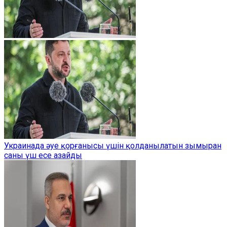
Украинада әуе қорғанысы үшін қолданылатын зымыран
саны үш есе азайды