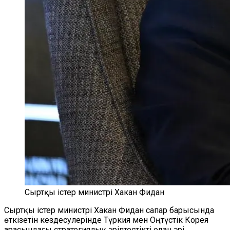
Сыртқы істер министрі Хакан Фидан
Сыртқы істер министрі Хакан Фидан сапар барысында
өткізетін кездесулерінде Түркия мен Оңтүстік Корея
арасындағы стратегиялық әріптестікті одан әрі