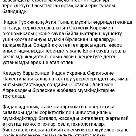
тереңдетуге бағытталған ортақ саяси ерік туралы
баяндайды.
Фидан Түркияның Азия-Тынық мұхиты өңіріндегі екінші
ірі сауда серіктесі саналатын Оңтүстік Кореямен
экономикалық және сауда байланыстарын күшейту
үшін қолға алынуы мүмкін бірлескен шараларды
талқылайды. Сондай-ақ ол екі ел арасындағы өзара
инвестицияларды тереңдету және Еркін сауда туралы
келісімді жаңартып, оның аясын кеңейтуге деген
ұстанымды ерекше атап өтпек.
Кездесу барысында Фидан Украина, Сирия және
Палестинаны қалпына келтіру үдерістеріндегі ықтимал
ынтымақтастыққа, сондай-ақ Орталық Азия мен
Африкадағы бірлескен жобалар мүмкіндіктеріне
тоқталады.
Фидан ядролық және жаңартылатын энергетика
салаларындағы серіктестік пен инвестициялық
мүмкіндіктерді бағалап, жасанды интеллект, жартылай
өткізгіш технологиялар, озық технологиялар,
биотехнология, жаңа буын аккумулятор жүйелері және
көлік инфрақұрылымы сияқты стратегиялық