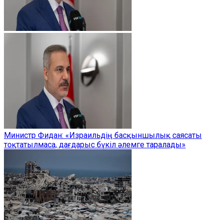
Министр Фидан: «Израильдің басқыншылық саясаты
тоқтатылмаса, дағдарыс бүкіл әлемге таралады»