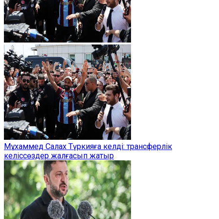
Мұхаммед Салах Түркияға келді: трансферлік
келіссөздер жалғасып жатыр