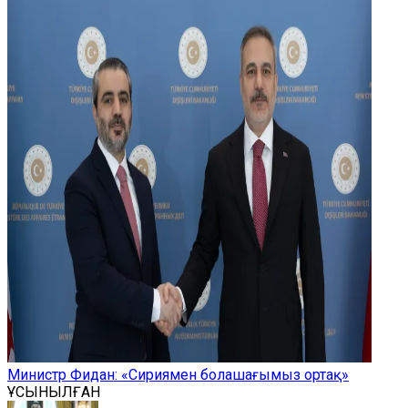
Министр Фидан: «Сириямен болашағымыз ортақ»
ҰСЫНЫЛҒАН