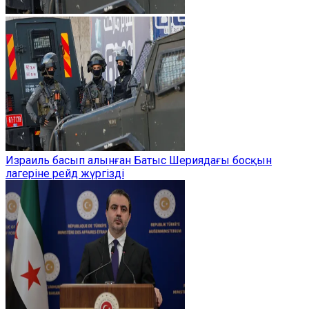
Израиль басып алынған Батыс Шериядағы босқын
лагеріне рейд жүргізді