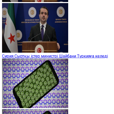
Сирия Сыртқы істер министрі Шайбани Түркияға келеді