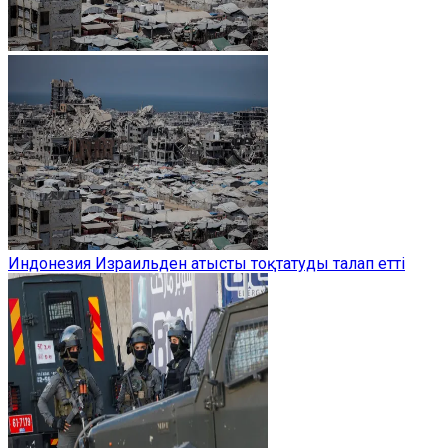
Индонезия Израильден атысты тоқтатуды талап етті