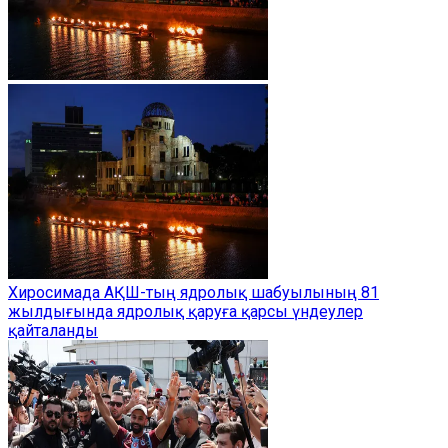
Хиросимада АҚШ-тың ядролық шабуылының 81
жылдығында ядролық қаруға қарсы үндеулер
қайталанды