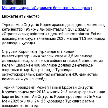
Министр Фидан: «Сириямен болашағымыз ортақ»
Екіжақты қатынастар
Түркия мен Оңтүстік Корея арасындағы дипломатиялық
қатынастар 1957 жылы орнатылып, 2012 жылы
«Стратегиялық әріптестік» деңгейіне көтерілген. Екі ел
арасындағы сауда айналымы 2025 жылы 11,3 миллиард
долларды құрады.
Оңтүстік Кореяның Түркиядағы тікелей
инвестицияларының жалпы көлемі 3,5 миллиард
доллардан асады, ал жыл сайынғы тікелей инвестиция
көлемі шамамен 400 миллион доллар деңгейінде
сақталып отыр. Қазіргі таңда Түркияда
оңтүстіккореялық капитал қатысатын 430-дан астам
компания жұмыс істейді.
Түркия президенті Режеп Тайып Ердоған Оңтүстік
Кореяға соңғы рет 2018 жылғы 2–3 мамыр аралығында
барған болатын. Ал Оңтүстік Корея президенті Ли Чжэ
Мён 2025 жылғы 24–25 қарашада Түркияға ресми
сапармен келген еді.