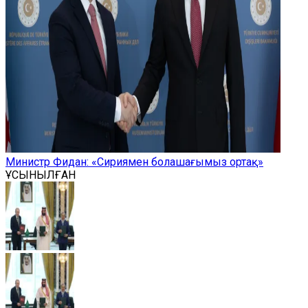
Министр Фидан: «Сириямен болашағымыз ортақ»
ҰСЫНЫЛҒАН