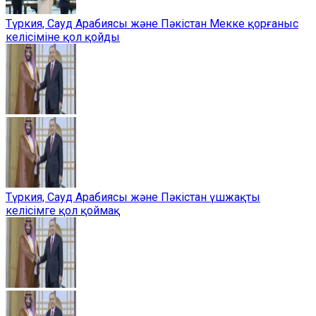
Түркия, Сауд Арабиясы және Пәкістан Мекке қорғаныс
келісіміне қол қойды
Түркия, Сауд Арабиясы және Пәкістан үшжақты
келісімге қол қоймақ