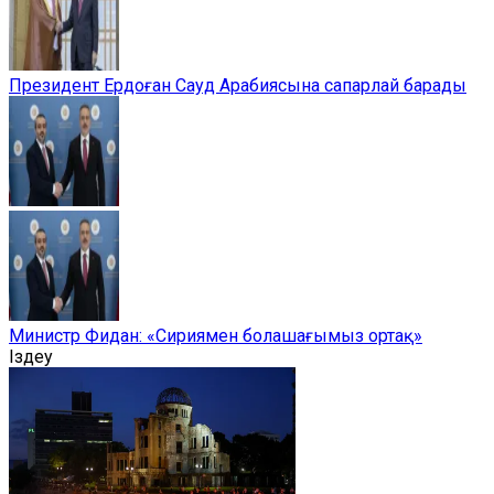
Президент Ердоған Сауд Арабиясына сапарлай барады
Министр Фидан: «Сириямен болашағымыз ортақ»
Іздеу