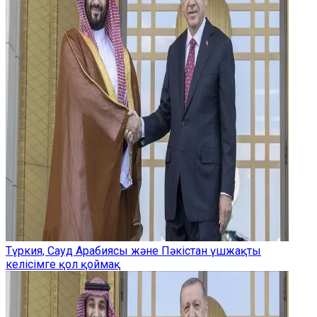
Түркия, Сауд Арабиясы және Пәкістан үшжақты
келісімге қол қоймақ