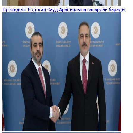
Президент Ердоған Сауд Арабиясына сапарлай барады