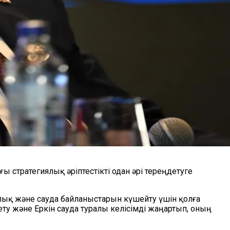
 стратегиялық әріптестікті одан әрі тереңдетуге
алық және сауда байланыстарын күшейту үшін қолға
у және Еркін сауда туралы келісімді жаңартып, оның