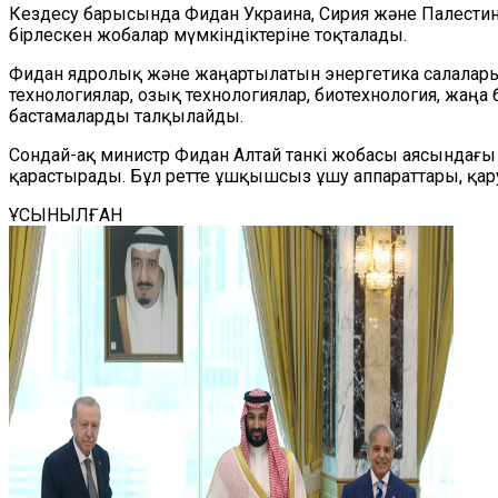
Кездесу барысында Фидан Украина, Сирия және Палестин
бірлескен жобалар мүмкіндіктеріне тоқталады.
Фидан ядролық және жаңартылатын энергетика салаларынд
технологиялар, озық технологиялар, биотехнология, жаң
бастамаларды талқылайды.
Сондай-ақ министр Фидан Алтай танкі жобасы аясындағы т
қарастырады. Бұл ретте ұшқышсыз ұшу аппараттары, қар
ҰСЫНЫЛҒАН