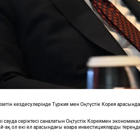
етін кездесулерінде Түркия мен Оңтүстік Корея арасындағы
рі сауда серіктесі саналатын Оңтүстік Кореямен экономик
ақ ол екі ел арасындағы өзара инвестицияларды тереңдет