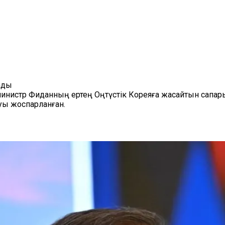
ады
 министр Фиданның ертең Оңтүстік Кореяға жасайтын сапар
уы жоспарланған.