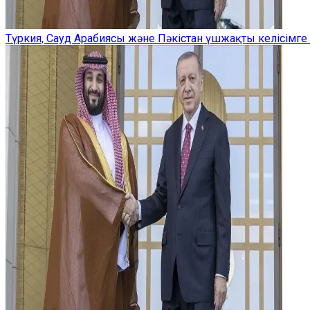
Түркия, Сауд Арабиясы және Пәкістан үшжақты келісімге