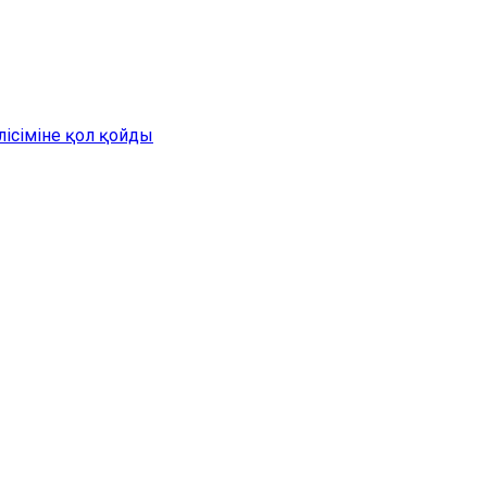
лісіміне қол қойды