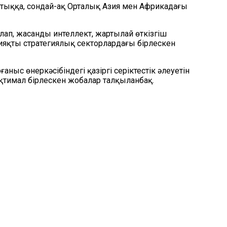
стыққа, сондай-ақ Орталық Азия мен Африкадағы
ап, жасанды интеллект, жартылай өткізгіш
ияқты стратегиялық секторлардағы бірлескен
ыс өнеркәсібіндегі қазіргі серіктестік әлеуетін
қтимал бірлескен жобалар талқыланбақ.