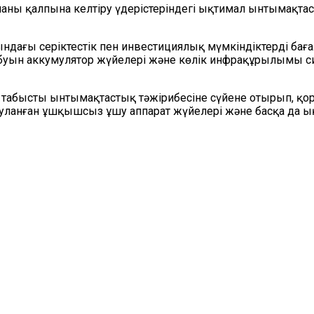
аны қалпына келтіру үдерістеріндегі ықтимал ынтымақта
ағы серіктестік пен инвестициялық мүмкіндіктерді бағал
а буын аккумулятор жүйелері және көлік инфрақұрылымы с
абысты ынтымақтастық тәжірибесіне сүйене отырып, қорған
уланған ұшқышсыз ұшу аппарат жүйелері және басқа да ы