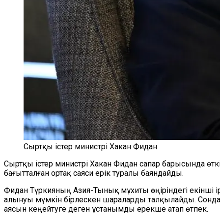
Сыртқы істер министрі Хакан Фидан
Сыртқы істер министрі Хакан Фидан сапар барысында өткіз
бағытталған ортақ саяси ерік туралы баяндайды.
Фидан Түркияның Азия-Тынық мұхиты өңіріндегі екінші і
алынуы мүмкін бірлескен шараларды талқылайды. Сондай-
аясын кеңейтуге деген ұстанымды ерекше атап өтпек.