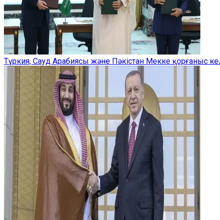
Түркия, Сауд Арабиясы және Пәкістан Мекке қорғаныс ке