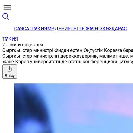
САЯСАТ
ТҮРКИЯ
МӘДЕНИЕТ
БІЛЕ ЖҮРІҢІЗ
КӨЗҚАРАС
ТҮРКИЯ
2 ... минут оқылды
Сыртқы істер министрі Фидан ертең Оңтүстік Кореяға бар
Сыртқы істер министрлігі дереккөздерінің мәліметінше,
және Корея университетінде өтетін конференцияға қатыс
Бөлісу