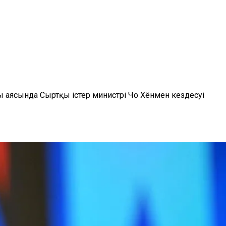
ы аясында Сыртқы істер министрі Чо Хёнмен кездесуі