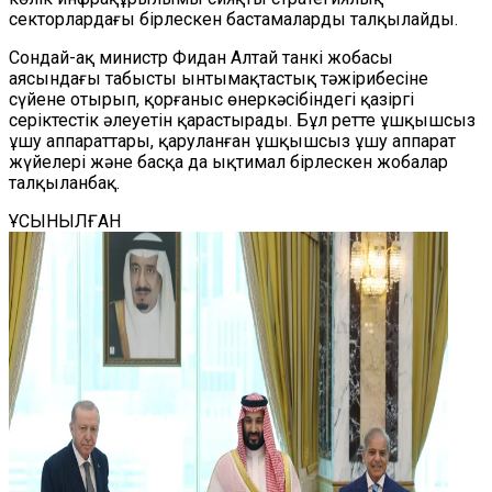
секторлардағы бірлескен бастамаларды талқылайды.
Сондай-ақ министр Фидан Алтай танкі жобасы
аясындағы табысты ынтымақтастық тәжірибесіне
сүйене отырып, қорғаныс өнеркәсібіндегі қазіргі
серіктестік әлеуетін қарастырады. Бұл ретте ұшқышсыз
ұшу аппараттары, қаруланған ұшқышсыз ұшу аппарат
жүйелері және басқа да ықтимал бірлескен жобалар
талқыланбақ.
ҰСЫНЫЛҒАН