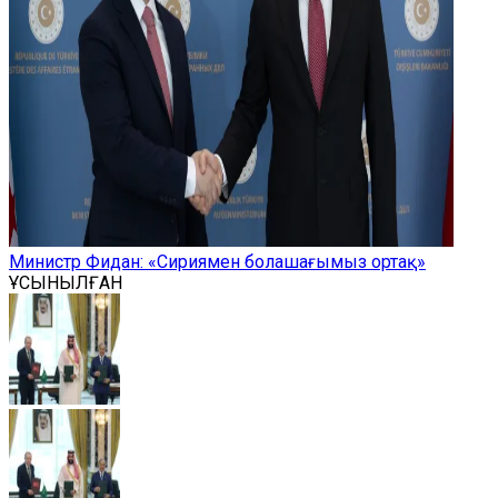
Министр Фидан: «Сириямен болашағымыз ортақ»
ҰСЫНЫЛҒАН