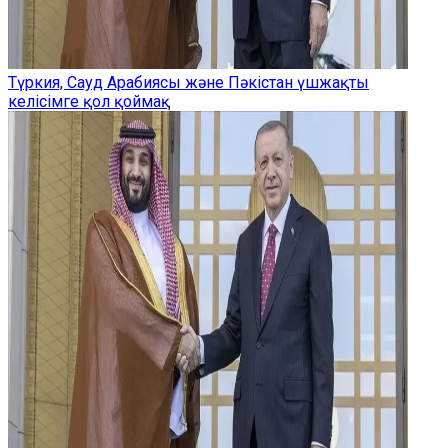
Түркия, Сауд Арабиясы және Пәкістан үшжақты
келісімге қол қоймақ