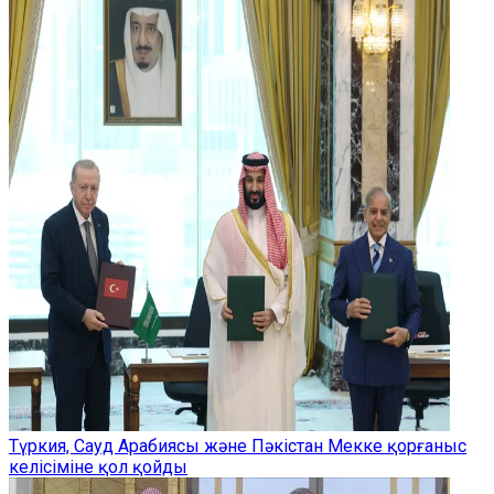
Түркия, Сауд Арабиясы және Пәкістан Мекке қорғаныс
келісіміне қол қойды