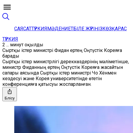
САЯСАТ
ТҮРКИЯ
МӘДЕНИЕТ
БІЛЕ ЖҮРІҢІЗ
КӨЗҚАРАС
ТҮРКИЯ
2 ... минут оқылды
Сыртқы істер министрі Фидан ертең Оңтүстік Кореяға
барады
Сыртқы істер министрлігі дереккөздерінің мәліметінше,
министр Фиданның ертең Оңтүстік Кореяға жасайтын
сапары аясында Сыртқы істер министрі Чо Хёнмен
кездесуі және Корея университетінде өтетін
конференцияға қатысуы жоспарланған.
Бөлісу