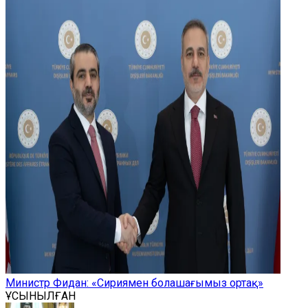
Министр Фидан: «Сириямен болашағымыз ортақ»
ҰСЫНЫЛҒАН