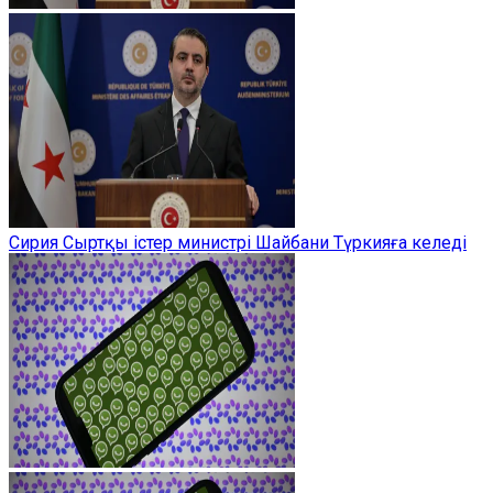
Сирия Сыртқы істер министрі Шайбани Түркияға келеді