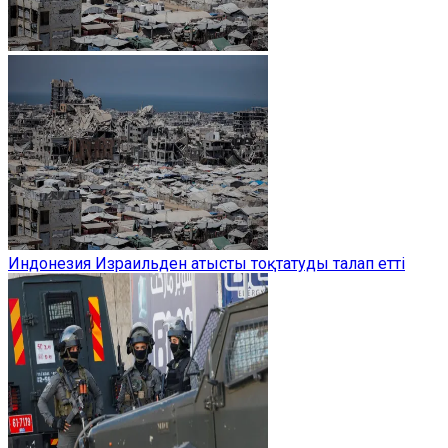
Индонезия Израильден атысты тоқтатуды талап етті