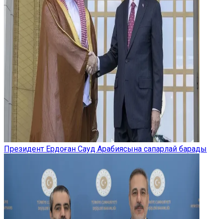
Президент Ердоған Сауд Арабиясына сапарлай барады