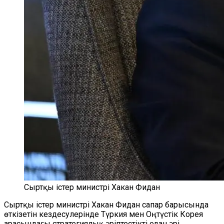
Сыртқы істер министрі Хакан Фидан
Сыртқы істер министрі Хакан Фидан сапар барысында
өткізетін кездесулерінде Түркия мен Оңтүстік Корея
арасындағы стратегиялық әріптестікті одан әрі