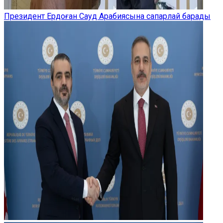
Президент Ердоған Сауд Арабиясына сапарлай барады