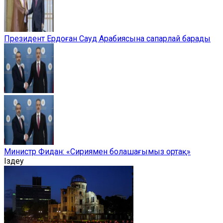
Президент Ердоған Сауд Арабиясына сапарлай барады
Министр Фидан: «Сириямен болашағымыз ортақ»
Іздеу