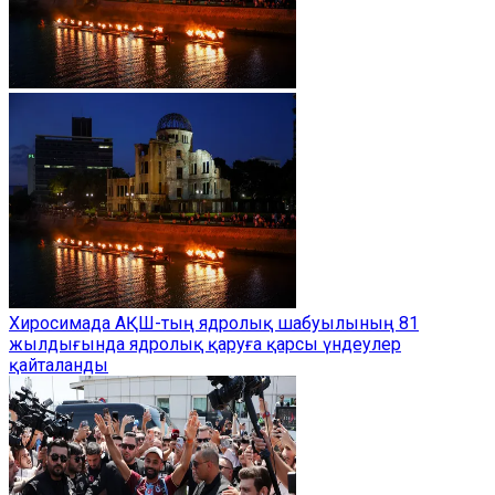
Хиросимада АҚШ-тың ядролық шабуылының 81
жылдығында ядролық қаруға қарсы үндеулер
қайталанды