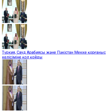
Түркия, Сауд Арабиясы және Пәкістан Мекке қорғаныс
келісіміне қол қойды