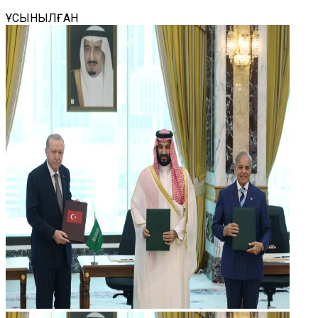
ҰСЫНЫЛҒАН