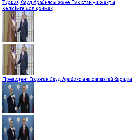
Түркия, Сауд Арабиясы және Пәкістан үшжақты
келісімге қол қоймақ
Президент Ердоған Сауд Арабиясына сапарлай барады