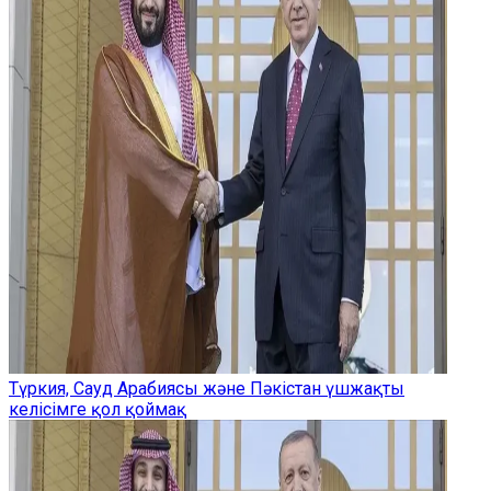
Түркия, Сауд Арабиясы және Пәкістан үшжақты
келісімге қол қоймақ