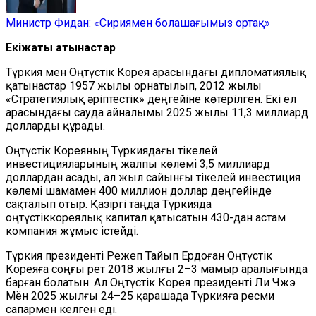
Министр Фидан: «Сириямен болашағымыз ортақ»
Екіжақты қатынастар
Түркия мен Оңтүстік Корея арасындағы дипломатиялық
қатынастар 1957 жылы орнатылып, 2012 жылы
«Стратегиялық әріптестік» деңгейіне көтерілген. Екі ел
арасындағы сауда айналымы 2025 жылы 11,3 миллиард
долларды құрады.
Оңтүстік Кореяның Түркиядағы тікелей
инвестицияларының жалпы көлемі 3,5 миллиард
доллардан асады, ал жыл сайынғы тікелей инвестиция
көлемі шамамен 400 миллион доллар деңгейінде
сақталып отыр. Қазіргі таңда Түркияда
оңтүстіккореялық капитал қатысатын 430-дан астам
компания жұмыс істейді.
Түркия президенті Режеп Тайып Ердоған Оңтүстік
Кореяға соңғы рет 2018 жылғы 2–3 мамыр аралығында
барған болатын. Ал Оңтүстік Корея президенті Ли Чжэ
Мён 2025 жылғы 24–25 қарашада Түркияға ресми
сапармен келген еді.