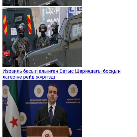
Израиль басып алынған Батыс Шериядағы босқын
лагеріне рейд жүргізді