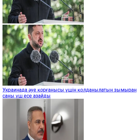
Украинада әуе қорғанысы үшін қолданылатын зымыран
саны үш есе азайды