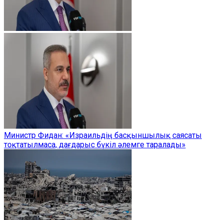
Министр Фидан: «Израильдің басқыншылық саясаты
тоқтатылмаса, дағдарыс бүкіл әлемге таралады»