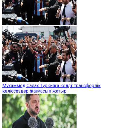
Мұхаммед Салах Түркияға келді: трансферлік
келіссөздер жалғасып жатыр