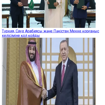
Түркия, Сауд Арабиясы және Пәкістан Мекке қорғаныс
келісіміне қол қойды