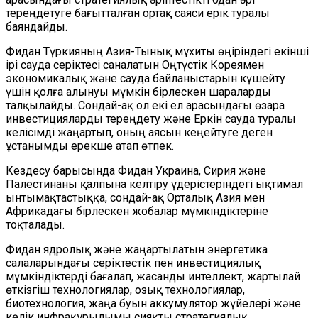
тереңдетуге бағытталған ортақ саяси ерік туралы
баяндайды.
Фидан Түркияның Азия-Тынық мұхиты өңіріндегі екінші
ірі сауда серіктесі саналатын Оңтүстік Кореямен
экономикалық және сауда байланыстарын күшейту
үшін қолға алынуы мүмкін бірлескен шараларды
талқылайды. Сондай-ақ ол екі ел арасындағы өзара
инвестицияларды тереңдету және Еркін сауда туралы
келісімді жаңартып, оның аясын кеңейтуге деген
ұстанымды ерекше атап өтпек.
Кездесу барысында Фидан Украина, Сирия және
Палестинаны қалпына келтіру үдерістеріндегі ықтимал
ынтымақтастыққа, сондай-ақ Орталық Азия мен
Африкадағы бірлескен жобалар мүмкіндіктеріне
тоқталады.
Фидан ядролық және жаңартылатын энергетика
салаларындағы серіктестік пен инвестициялық
мүмкіндіктерді бағалап, жасанды интеллект, жартылай
өткізгіш технологиялар, озық технологиялар,
биотехнология, жаңа буын аккумулятор жүйелері және
көлік инфрақұрылымы сияқты стратегиялық