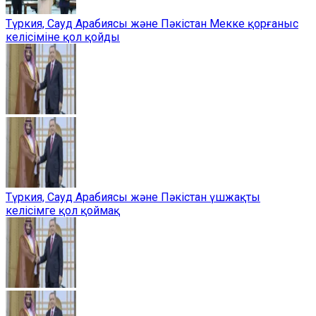
Түркия, Сауд Арабиясы және Пәкістан Мекке қорғаныс
келісіміне қол қойды
Түркия, Сауд Арабиясы және Пәкістан үшжақты
келісімге қол қоймақ