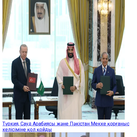
Түркия, Сауд Арабиясы және Пәкістан Мекке қорғаныс
келісіміне қол қойды