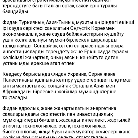
тереңдетуге бағытталған ортақ саяси ерік туралы
баяндайды.
Фидан Түркияның Азия-Тынық мұхиты өңіріндегі екінші
ірі сауда серіктесі саналатын Оңтүстік Кореямен
экономикалық және сауда байланыстарын күшейту
үшін қолға алынуы мүмкін бірлескен шараларды
талқылайды. Сондай-ақ ол екі ел арасындағы өзара
инвестицияларды тереңдету және Еркін сауда туралы
келісімді жаңартып, оның аясын кеңейтуге деген
ұстанымды ерекше атап өтпек.
Кездесу барысында Фидан Украина, Сирия және
Палестинаны қалпына келтіру үдерістеріндегі ықтимал
ынтымақтастыққа, сондай-ақ Орталық Азия мен
Африкадағы бірлескен жобалар мүмкіндіктеріне
тоқталады.
Фидан ядролық және жаңартылатын энергетика
салаларындағы серіктестік пен инвестициялық
мүмкіндіктерді бағалап, жасанды интеллект, жартылай
өткізгіш технологиялар, озық технологиялар,
биотехнология, жаңа буын аккумулятор жүйелері және
көлік инфрақұрылымы сияқты стратегиялық