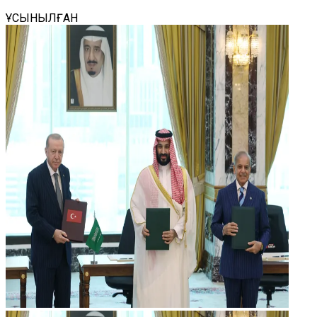
ҰСЫНЫЛҒАН