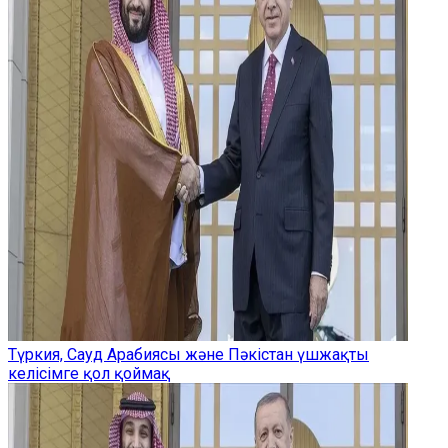
Түркия, Сауд Арабиясы және Пәкістан үшжақты
келісімге қол қоймақ