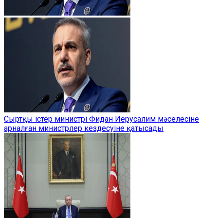
Сыртқы істер министрі Фидан Иерусалим мәселесіне
арналған министрлер кездесуіне қатысады