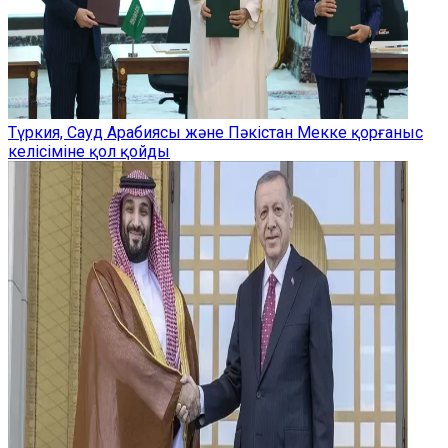
Түркия, Сауд Арабиясы және Пәкістан Мекке қорғаныс
келісіміне қол қойды