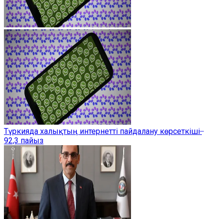
Түркияда халықтың интернетті пайдалану көрсеткіші ̶
92,3 пайыз