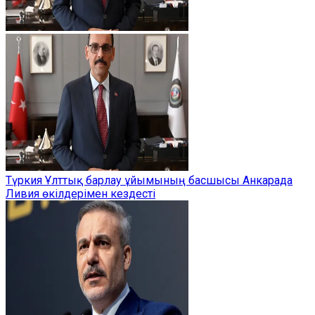
Түркия Ұлттық барлау ұйымының басшысы Анкарада
Ливия өкілдерімен кездесті