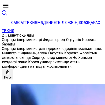
САЯСАТ
ТҮРКИЯ
МӘДЕНИЕТ
БІЛЕ ЖҮРІҢІЗ
КӨЗҚАРАС
ТҮРКИЯ
2 ... минут оқылды
Сыртқы істер министрі Фидан ертең Оңтүстік Кореяға
барады
Сыртқы істер министрлігі дереккөздерінің мәліметінше,
министр Фиданның ертең Оңтүстік Кореяға жасайтын
сапары аясында Сыртқы істер министрі Чо Хёнмен
кездесуі және Корея университетінде өтетін
конференцияға қатысуы жоспарланған.
Бөлісу