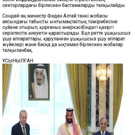
секторлардағы бірлескен бастамаларды талқылайды.
Сондай-ақ министр Фидан Алтай танкі жобасы
аясындағы табысты ынтымақтастық тәжірибесіне
сүйене отырып, қорғаныс өнеркәсібіндегі қазіргі
серіктестік әлеуетін қарастырады. Бұл ретте ұшқышсыз
ұшу аппараттары, қаруланған ұшқышсыз ұшу аппарат
жүйелері және басқа да ықтимал бірлескен жобалар
талқыланбақ.
ҰСЫНЫЛҒАН