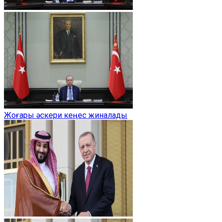
Жоғары әскери кеңес жиналады