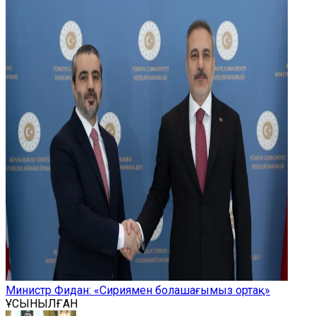
Министр Фидан: «Сириямен болашағымыз ортақ»
ҰСЫНЫЛҒАН