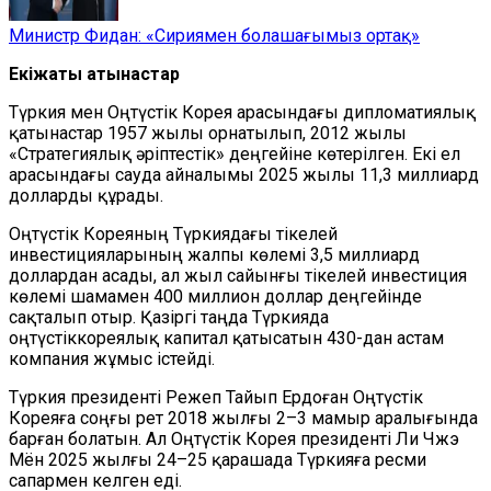
Министр Фидан: «Сириямен болашағымыз ортақ»
Екіжақты қатынастар
Түркия мен Оңтүстік Корея арасындағы дипломатиялық
қатынастар 1957 жылы орнатылып, 2012 жылы
«Стратегиялық әріптестік» деңгейіне көтерілген. Екі ел
арасындағы сауда айналымы 2025 жылы 11,3 миллиард
долларды құрады.
Оңтүстік Кореяның Түркиядағы тікелей
инвестицияларының жалпы көлемі 3,5 миллиард
доллардан асады, ал жыл сайынғы тікелей инвестиция
көлемі шамамен 400 миллион доллар деңгейінде
сақталып отыр. Қазіргі таңда Түркияда
оңтүстіккореялық капитал қатысатын 430-дан астам
компания жұмыс істейді.
Түркия президенті Режеп Тайып Ердоған Оңтүстік
Кореяға соңғы рет 2018 жылғы 2–3 мамыр аралығында
барған болатын. Ал Оңтүстік Корея президенті Ли Чжэ
Мён 2025 жылғы 24–25 қарашада Түркияға ресми
сапармен келген еді.