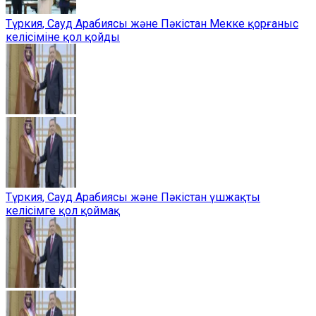
Түркия, Сауд Арабиясы және Пәкістан Мекке қорғаныс
келісіміне қол қойды
Түркия, Сауд Арабиясы және Пәкістан үшжақты
келісімге қол қоймақ