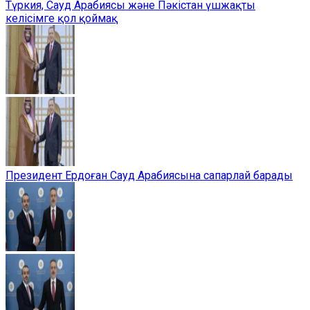
Түркия, Сауд Арабиясы және Пәкістан үшжақты
келісімге қол қоймақ
Президент Ердоған Сауд Арабиясына сапарлай барады