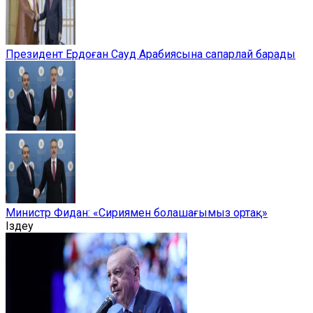
Президент Ердоған Сауд Арабиясына сапарлай барады
Министр Фидан: «Сириямен болашағымыз ортақ»
Іздеу