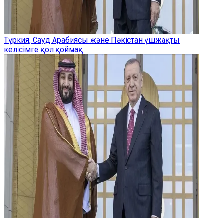
Түркия, Сауд Арабиясы және Пәкістан үшжақты
келісімге қол қоймақ