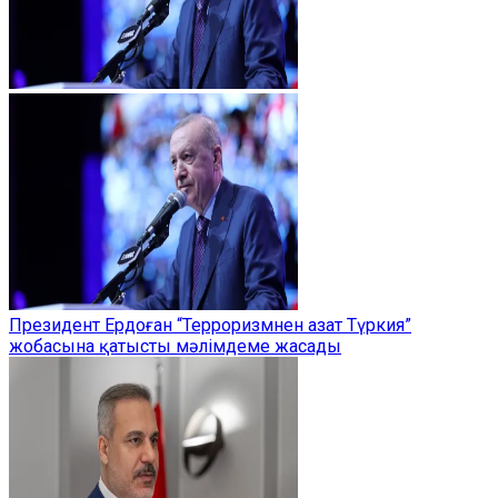
Президент Ердоған “Терроризмнен азат Түркия”
жобасына қатысты мәлімдеме жасады