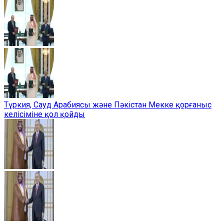
Түркия, Сауд Арабиясы және Пәкістан Мекке қорғаныс
келісіміне қол қойды