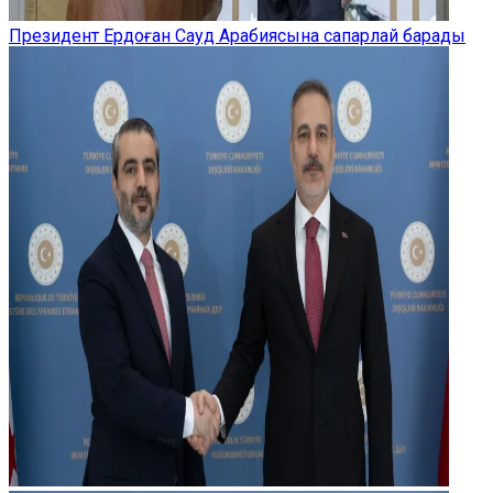
Президент Ердоған Сауд Арабиясына сапарлай барады