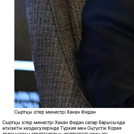
Сыртқы істер министрі Хакан Фидан
Сыртқы істер министрі Хакан Фидан сапар барысында
өткізетін кездесулерінде Түркия мен Оңтүстік Корея
арасындағы стратегиялық әріптестікті одан әрі