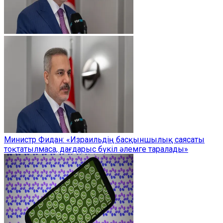
Министр Фидан: «Израильдің басқыншылық саясаты
тоқтатылмаса, дағдарыс бүкіл әлемге таралады»