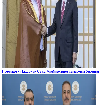
Президент Ердоған Сауд Арабиясына сапарлай барады