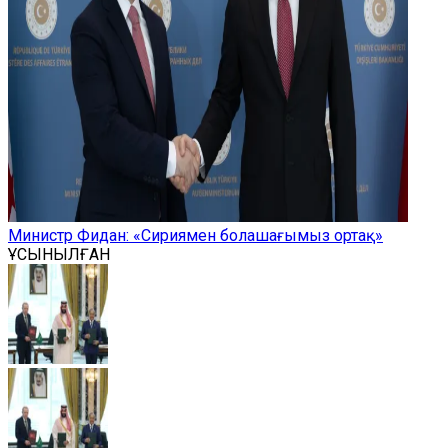
Министр Фидан: «Сириямен болашағымыз ортақ»
ҰСЫНЫЛҒАН