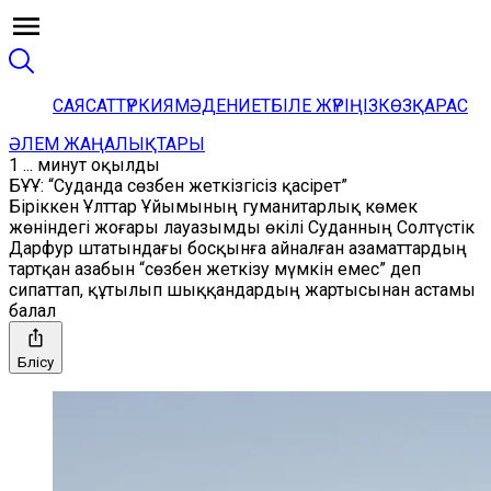
САЯСАТ
ТҮРКИЯ
МӘДЕНИЕТ
БІЛЕ ЖҮРІҢІЗ
КӨЗҚАРАС
ӘЛЕМ ЖАҢАЛЫҚТАРЫ
1 ... минут оқылды
БҰҰ: “Суданда сөзбен жеткізгісіз қасірет”
Біріккен Ұлттар Ұйымының гуманитарлық көмек
жөніндегі жоғары лауазымды өкілі Суданның Солтүстік
Дарфур штатындағы босқынға айналған азаматтардың
тартқан азабын “сөзбен жеткізу мүмкін емес” деп
сипаттап, құтылып шыққандардың жартысынан астамы
балал
Бөлісу