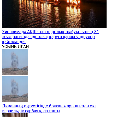
Хиросимада АҚШ-тың ядролық шабуылының 81
жылдығында ядролық қаруға қарсы үндеулер
қайталанды
ҰСЫНЫЛҒАН
Ливанның оңтүстігінде болған жарылыстан екі
израильдік сарбаз қаза тапты