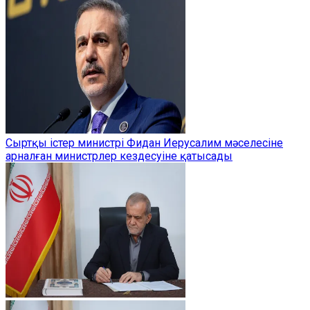
Сыртқы істер министрі Фидан Иерусалим мәселесіне
арналған министрлер кездесуіне қатысады