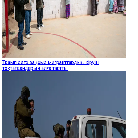
Трамп елге заңсыз мигранттардың кіруін
тоқтатқандарын алға тартты