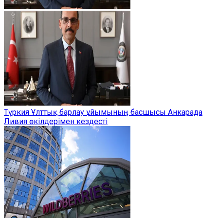
Түркия Ұлттық барлау ұйымының басшысы Анкарада
Ливия өкілдерімен кездесті