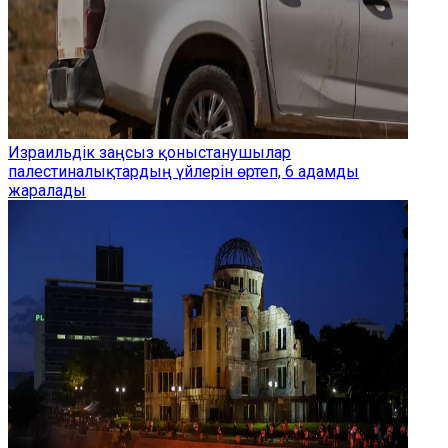
Израильдік заңсыз қоныстанушылар
палестиналықтардың үйлерін өртеп, 6 адамды
жаралады