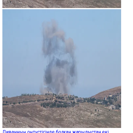
Ливанның оңтүстігінде болған жарылыстан екі