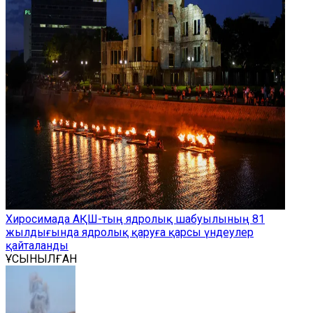
Хиросимада АҚШ-тың ядролық шабуылының 81
жылдығында ядролық қаруға қарсы үндеулер
қайталанды
ҰСЫНЫЛҒАН