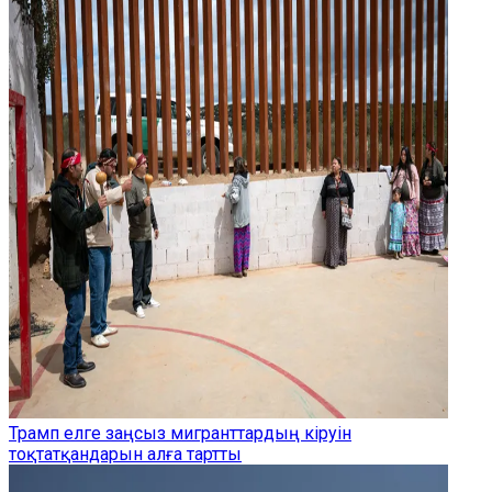
Трамп елге заңсыз мигранттардың кіруін
тоқтатқандарын алға тартты