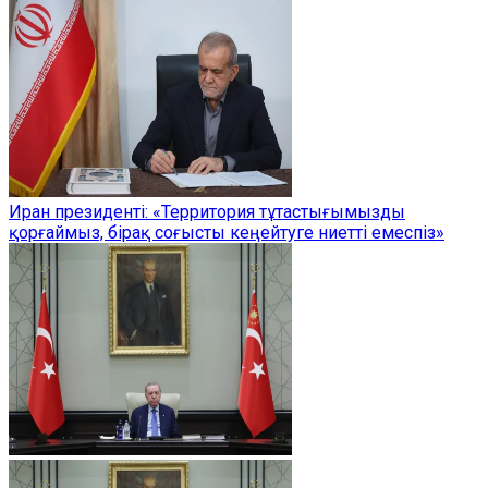
Иран президенті: «Территория тұтастығымызды
қорғаймыз, бірақ соғысты кеңейтуге ниетті емеспіз»