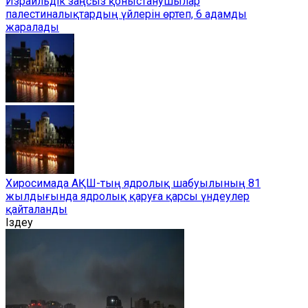
Израильдік заңсыз қоныстанушылар
палестиналықтардың үйлерін өртеп, 6 адамды
жаралады
Хиросимада АҚШ-тың ядролық шабуылының 81
жылдығында ядролық қаруға қарсы үндеулер
қайталанды
Іздеу