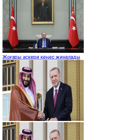
Жоғары әскери кеңес жиналады