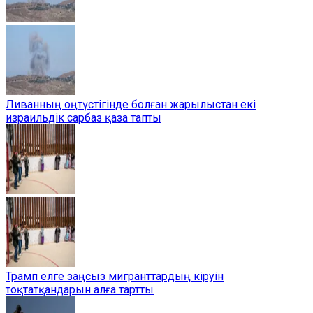
Ливанның оңтүстігінде болған жарылыстан екі
израильдік сарбаз қаза тапты
Трамп елге заңсыз мигранттардың кіруін
тоқтатқандарын алға тартты