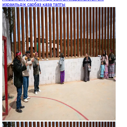
израильдік сарбаз қаза тапты