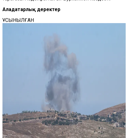
Алаңдатарлық деректер
ҰСЫНЫЛҒАН