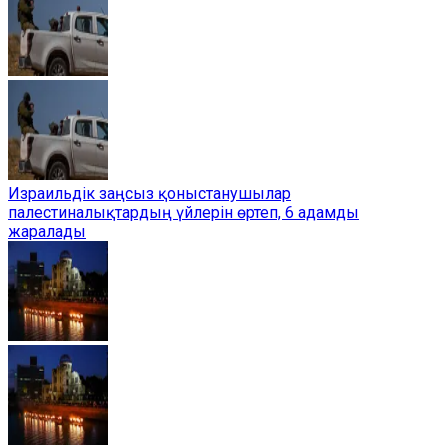
Израильдік заңсыз қоныстанушылар
палестиналықтардың үйлерін өртеп, 6 адамды
жаралады