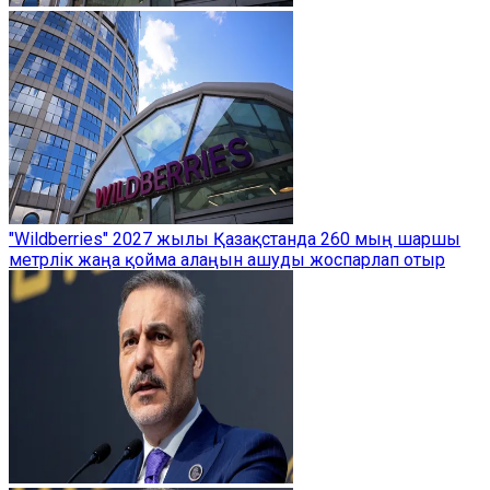
"Wildberries" 2027 жылы Қазақстанда 260 мың шаршы
метрлік жаңа қойма алаңын ашуды жоспарлап отыр