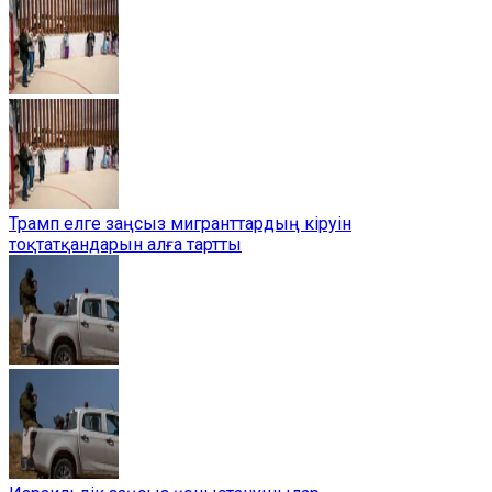
Трамп елге заңсыз мигранттардың кіруін
тоқтатқандарын алға тартты