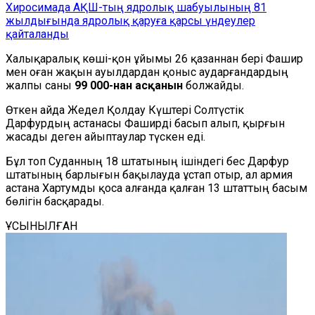
Хиросимада АҚШ-тың ядролық шабуылының 81
жылдығында ядролық қаруға қарсы үндеулер
қайталанды
Халықаралық көші-қон ұйымы 26 қазаннан бері Фашир
мен оған жақын ауылдардан қоныс аударғандардың
жалпы саны
99 000-нан асқанын
болжайды.
Өткен айда Жедел Қолдау Күштері Солтүстік
Дарфурдың астанасы Фаширді басып алып, қырғын
жасады деген айыптаулар түскен еді.
Бұл топ Суданның 18 штатының ішіндегі бес Дарфур
штатының барлығын бақылауда ұстап отыр, ал армия
астана Хартумды қоса алғанда қалған 13 штаттың басым
бөлігін басқарады.
ҰСЫНЫЛҒАН