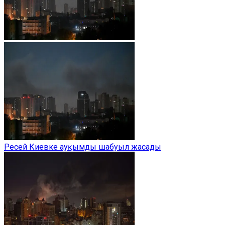
Ресей Киевке ауқымды шабуыл жасады