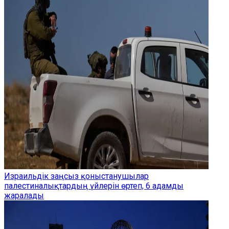
Израильдік заңсыз қоныстанушылар
палестиналықтардың үйлерін өртеп, 6 адамды
жаралады