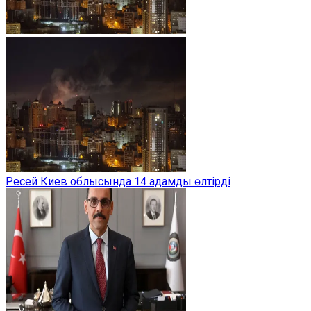
Ресей Киев облысында 14 адамды өлтірді