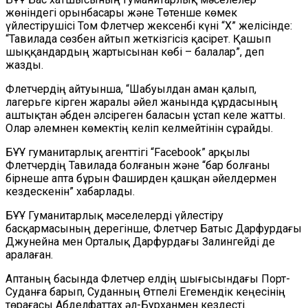
жөніндегі орынбасары және Төтенше көмек
үйлестірушісі Том Флетчер жексенбі күні “X” желісінде:
“Тавилада сөзбен айтып жеткізгісіз қасірет. Қашып
шыққандардың жартысынан көбі – балалар”, деп
жазды.
Флетчердің айтуынша, “Шабуылдан аман қалып,
лагерьге кірген жаралы әйел жанында құрдасының
аштықтан әбден әлсіреген баласын ұстап келе жатты.
Олар әлемнен көмектің келіп келмейтінін сұрайды.
БҰҰ гуманитарлық агенттігі “Facebook” арқылы
Флетчердің Тавилада болғанын және “бар болғаны
бірнеше апта бұрын Фаширден қашқан әйелдермен
кездескенін” хабарлады.
БҰҰ Гуманитарлық мәселелерді үйлестіру
басқармасының дерегінше, Флетчер Батыс Дарфурдағы
Джунейна мен Орталық Дарфурдағы Залингейді де
аралаған.
Аптаның басында Флетчер елдің шығысындағы Порт-
Суданға барып, Суданның Өтпелі Егемендік кеңесінің
төрағасы Абделфаттах әл-Бурханмен кездесті.