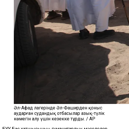
Әл-Афад лагерінде Әл-Фаширден қоныс
аударған судандық отбасылар азық-түлік
көмегін алу үшін кезекке тұрды. / AP
БҰҰ Бас хатшысының гуманитарлық мәселелер