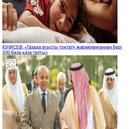
ЮНИСЕФ: «Газада атысты тоқтату жарияланғаннан бері
300 бала қаза тапты»