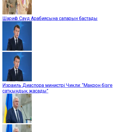
Шариф Сауд Арабиясына сапарын бастады
Израиль Диаспора министрі Чикли: “Макрон бізге
сатқындық жасады”