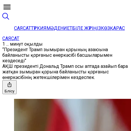
САЯСАТ
ТҮРКИЯ
МӘДЕНИЕТ
БІЛЕ ЖҮРІҢІЗ
КӨЗҚАРАС
САЯСАТ
1 ... минут оқылды
“Президент Трамп зымыран қорының азаюына
байланысты қорғаныс өнеркәсібі басшыларымен
кездеседі”
АҚШ президенті Дональд Трамп осы аптада азайып бара
жатқан зымыран қорына байланысты қорғаныс
өнеркәсібінің жетекшілерімен кездеспек.
Бөлісу