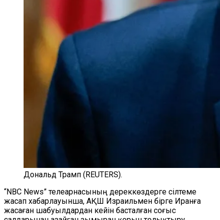
Дональд Трамп (REUTERS).
“NBC News” телеарнасының дереккөздерге сілтеме
жасап хабарлауынша, АҚШ Израильмен бірге Иранға
жасаған шабуылдардан кейін басталған соғыс
салдарынан азайған зымыран қорын толықтыру