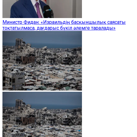
Министр Фидан: «Израильдің басқыншылық саясаты
тоқтатылмаса, дағдарыс бүкіл әлемге таралады»