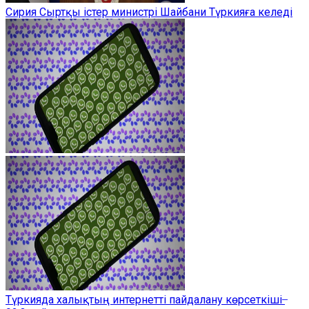
Сирия Сыртқы істер министрі Шайбани Түркияға келеді
Түркияда халықтың интернетті пайдалану көрсеткіші ̶