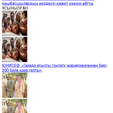
көшбасшылардың кездесуі қажет екенін айтты
ҰСЫНЫЛҒАН
ЮНИСЕФ: «Газада атысты тоқтату жарияланғаннан бері
300 бала қаза тапты»