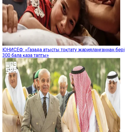
ЮНИСЕФ: «Газада атысты тоқтату жарияланғаннан бері
300 бала қаза тапты»