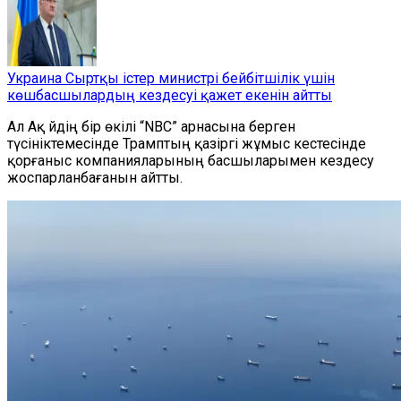
Украина Сыртқы істер министрі бейбітшілік үшін
көшбасшылардың кездесуі қажет екенін айтты
Ал Ақ
йдің бір өкілі
“
NBC
”
арнасына берген
түсініктемесінде Трамптың қазіргі жұмыс кестесінде
қорғаныс компанияларының басшыларымен кездесу
жоспарланбағанын айтты.