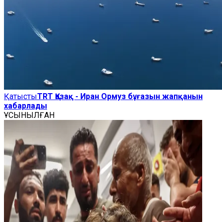
Қатысты
TRT Қазақ - Иран Ормуз бұғазын жапқанын
хабарлады
ҰСЫНЫЛҒАН