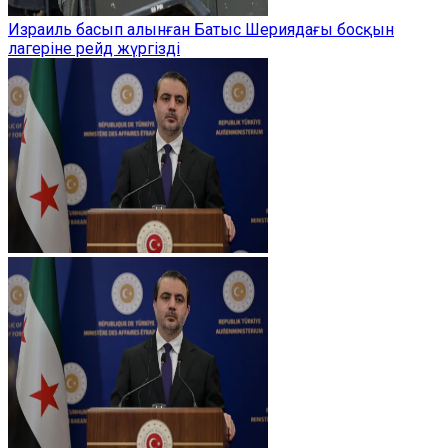
Израиль басып алынған Батыс Шериядағы босқын
лагеріне рейд жүргізді