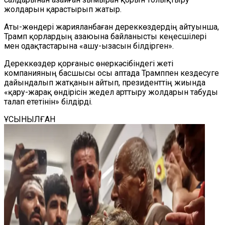
жолдарын қарастырып жатыр.
Аты-жөндері жарияланбаған дереккөздердің айтуынша,
Трамп қорлардың азаюына байланысты кеңесшілері
мен одақтастарына «ашу-ызасын білдірген».
Дереккөздер қорғаныс өнеркәсібіндегі жеті
компанияның басшысы осы аптада Трамппен кездесуге
дайындалып жатқанын айтып, президенттің жиында
«қару-жарақ өндірісін жедел арттыру жолдарын табуды
талап ететінін» білдірді.
ҰСЫНЫЛҒАН