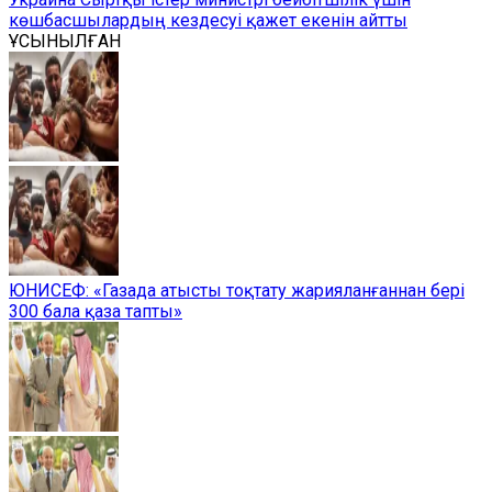
көшбасшылардың кездесуі қажет екенін айтты
ҰСЫНЫЛҒАН
ЮНИСЕФ: «Газада атысты тоқтату жарияланғаннан бері
300 бала қаза тапты»