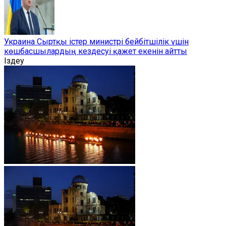
Украина Сыртқы істер министрі бейбітшілік үшін
көшбасшылардың кездесуі қажет екенін айтты
Іздеу