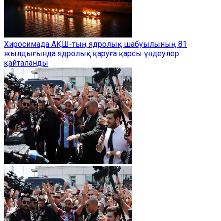
Хиросимада АҚШ-тың ядролық шабуылының 81
жылдығында ядролық қаруға қарсы үндеулер
қайталанды