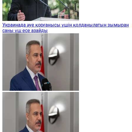
Украинада әуе қорғанысы үшін қолданылатын зымыран
саны үш есе азайды