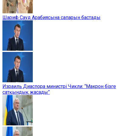
Шариф Сауд Арабиясына сапарын бастады
Израиль Диаспора министрі Чикли: “Макрон бізге
сатқындық жасады”