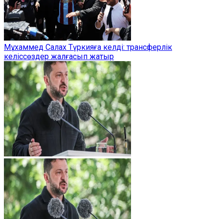
Мұхаммед Салах Түркияға келді: трансферлік
келіссөздер жалғасып жатыр