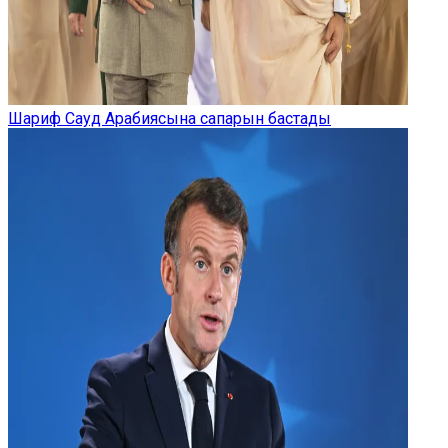
Шариф Сауд Арабиясына сапарын бастады