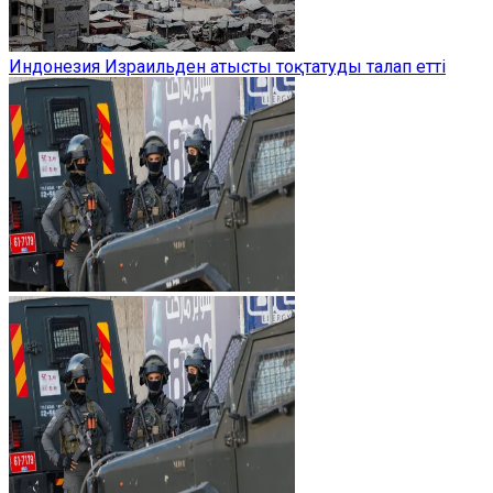
Индонезия Израильден атысты тоқтатуды талап етті