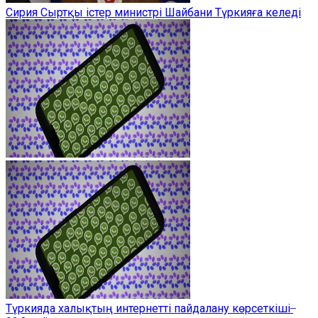
Сирия Сыртқы істер министрі Шайбани Түркияға келеді
Түркияда халықтың интернетті пайдалану көрсеткіші ̶