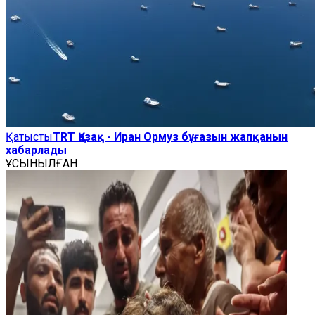
Қатысты
TRT Қазақ - Иран Ормуз бұғазын жапқанын
хабарлады
ҰСЫНЫЛҒАН