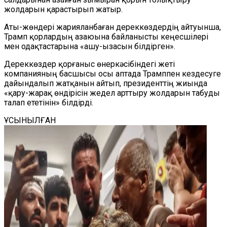
жолдарын қарастырып жатыр.
Аты-жөндері жарияланбаған дереккөздердің айтуынша,
Трамп қорлардың азаюына байланысты кеңесшілері
мен одақтастарына «ашу-ызасын білдірген».
Дереккөздер қорғаныс өнеркәсібіндегі жеті
компанияның басшысы осы аптада Трамппен кездесуге
дайындалып жатқанын айтып, президенттің жиында
«қару-жарақ өндірісін жедел арттыру жолдарын табуды
талап ететінін» білдірді.
ҰСЫНЫЛҒАН