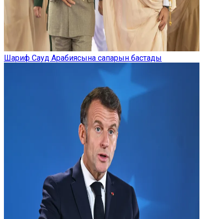
Шариф Сауд Арабиясына сапарын бастады