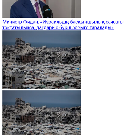
Министр Фидан: «Израильдің басқыншылық саясаты
тоқтатылмаса, дағдарыс бүкіл әлемге таралады»