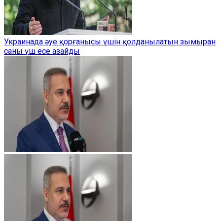
Украинада әуе қорғанысы үшін қолданылатын зымыран
саны үш есе азайды