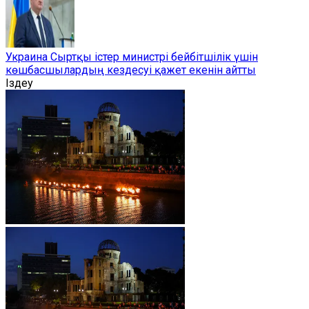
Украина Сыртқы істер министрі бейбітшілік үшін
көшбасшылардың кездесуі қажет екенін айтты
Іздеу