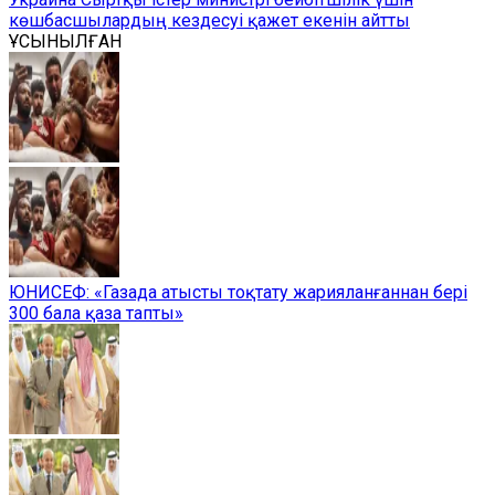
көшбасшылардың кездесуі қажет екенін айтты
ҰСЫНЫЛҒАН
ЮНИСЕФ: «Газада атысты тоқтату жарияланғаннан бері
300 бала қаза тапты»