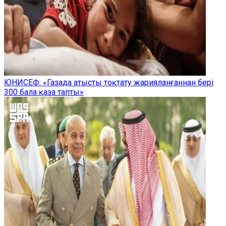
ЮНИСЕФ: «Газада атысты тоқтату жарияланғаннан бері
300 бала қаза тапты»