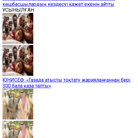
көшбасшылардың кездесуі қажет екенін айтты
ҰСЫНЫЛҒАН
ЮНИСЕФ: «Газада атысты тоқтату жарияланғаннан бері
300 бала қаза тапты»