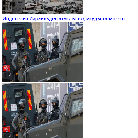
Индонезия Израильден атысты тоқтатуды талап етті