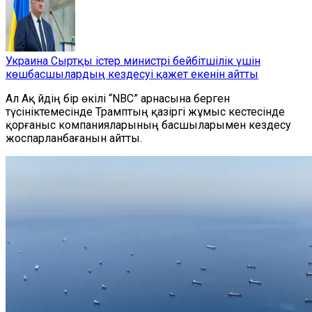
Украина Сыртқы істер министрі бейбітшілік үшін
көшбасшылардың кездесуі қажет екенін айтты
Ал Ақ
йдің бір өкілі
“
NBC
”
арнасына берген
түсініктемесінде Трамптың қазіргі жұмыс кестесінде
қорғаныс компанияларының басшыларымен кездесу
жоспарланбағанын айтты.