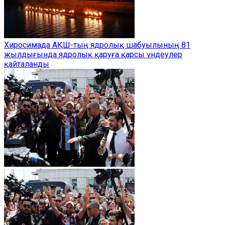
Хиросимада АҚШ-тың ядролық шабуылының 81
жылдығында ядролық қаруға қарсы үндеулер
қайталанды