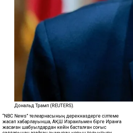
Дональд Трамп (REUTERS).
“NBC News” телеарнасының дереккөздерге сілтеме
жасап хабарлауынша, АҚШ Израильмен бірге Иранға
жасаған шабуылдардан кейін басталған соғыс
салдарынан азайған зымыран қорын толықтыру