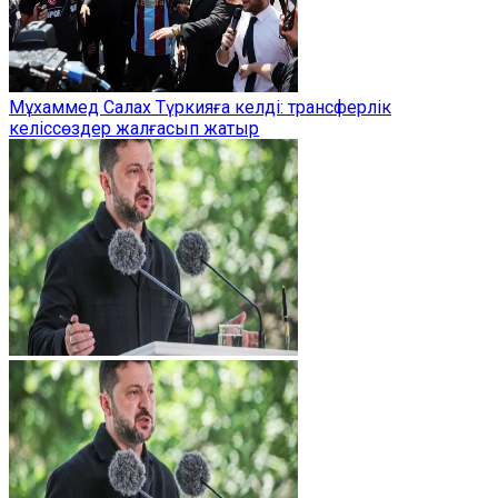
Мұхаммед Салах Түркияға келді: трансферлік
келіссөздер жалғасып жатыр