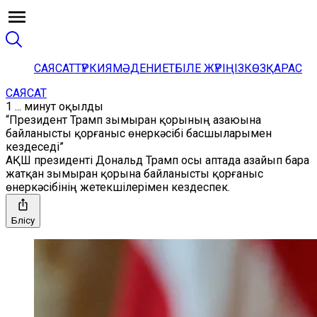
САЯСАТ
ТҮРКИЯ
МӘДЕНИЕТ
БІЛЕ ЖҮРІҢІЗ
КӨЗҚАРАС
САЯСАТ
1 ... минут оқылды
“Президент Трамп зымыран қорының азаюына
байланысты қорғаныс өнеркәсібі басшыларымен
кездеседі”
АҚШ президенті Дональд Трамп осы аптада азайып бара
жатқан зымыран қорына байланысты қорғаныс
өнеркәсібінің жетекшілерімен кездеспек.
Бөлісу