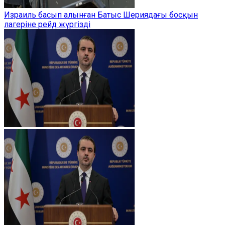
Израиль басып алынған Батыс Шериядағы босқын
лагеріне рейд жүргізді