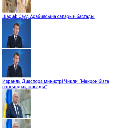
Шариф Сауд Арабиясына сапарын бастады
Израиль Диаспора министрі Чикли: “Макрон бізге
сатқындық жасады”