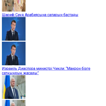
Шариф Сауд Арабиясына сапарын бастады
Израиль Диаспора министрі Чикли: “Макрон бізге
сатқындық жасады”