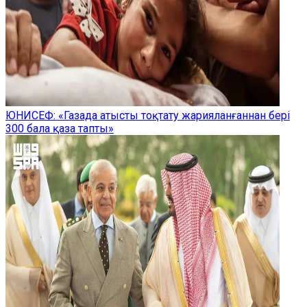
ЮНИСЕФ: «Газада атысты тоқтату жарияланғаннан бері
300 бала қаза тапты»