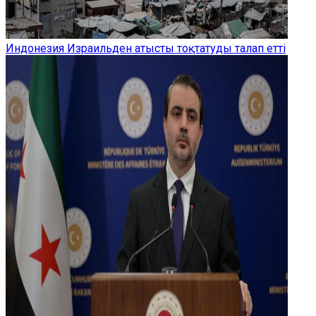
Индонезия Израильден атысты тоқтатуды талап етті