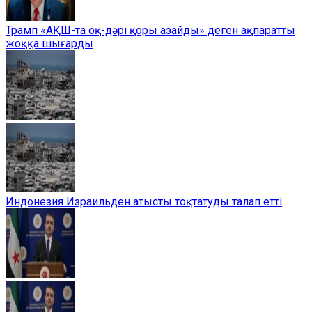
Трамп «АҚШ-та оқ-дәрі қоры азайды» деген ақпаратты
жоққа шығарды
Индонезия Израильден атысты тоқтатуды талап етті