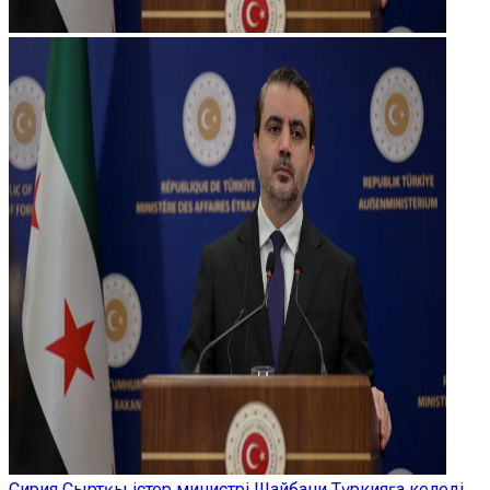
Сирия Сыртқы істер министрі Шайбани Түркияға келеді