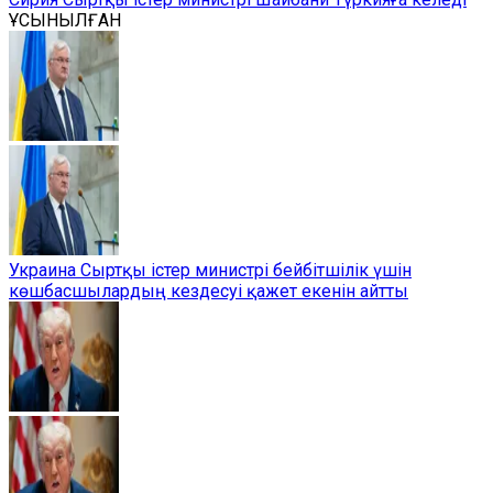
ҰСЫНЫЛҒАН
Украина Сыртқы істер министрі бейбітшілік үшін
көшбасшылардың кездесуі қажет екенін айтты