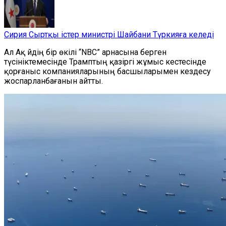
Сирия Сыртқы істер министрі Шайбани Түркияға келеді
Ал Ақ
йдің бір өкілі
“
NBC
”
арнасына берген
түсініктемесінде Трамптың қазіргі жұмыс кестесінде
қорғаныс компанияларының басшыларымен кездесу
жоспарланбағанын айтты.