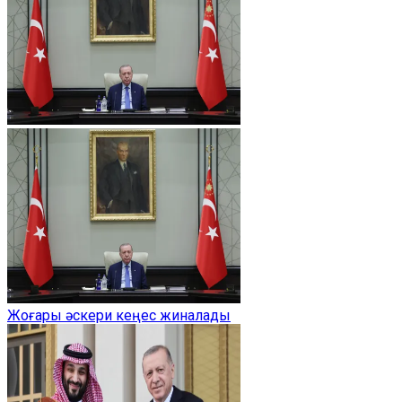
Жоғары әскери кеңес жиналады