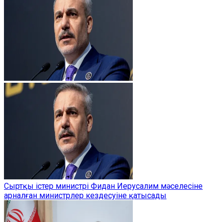
Сыртқы істер министрі Фидан Иерусалим мәселесіне
арналған министрлер кездесуіне қатысады