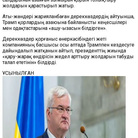
жолдарын қарастырып жатыр.
Аты-жөндері жарияланбаған дереккөздердің айтуынша,
Трамп қорлардың азаюына байланысты кеңесшілері
мен одақтастарына «ашу-ызасын білдірген».
Дереккөздер қорғаныс өнеркәсібіндегі жеті
компанияның басшысы осы аптада Трамппен кездесуге
дайындалып жатқанын айтып, президенттің жиында
«қару-жарақ өндірісін жедел арттыру жолдарын табуды
талап ететінін» білдірді.
ҰСЫНЫЛҒАН