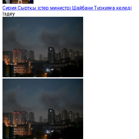
Сирия Сыртқы істер министрі Шайбани Түркияға келеді
Іздеу