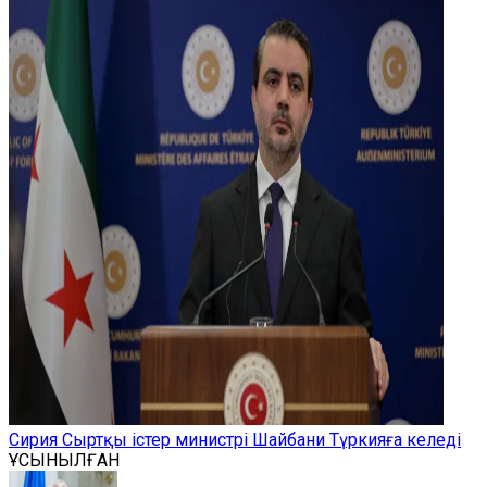
Сирия Сыртқы істер министрі Шайбани Түркияға келеді
ҰСЫНЫЛҒАН