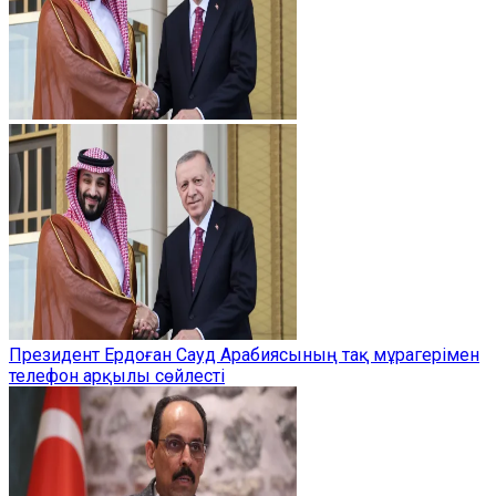
Президент Ердоған Сауд Арабиясының тақ мұрагерімен
телефон арқылы сөйлесті