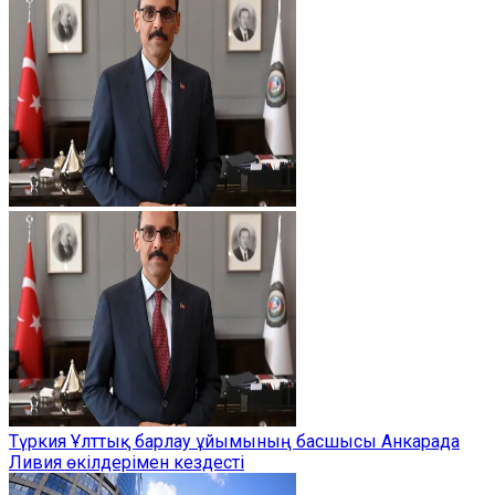
Түркия Ұлттық барлау ұйымының басшысы Анкарада
Ливия өкілдерімен кездесті