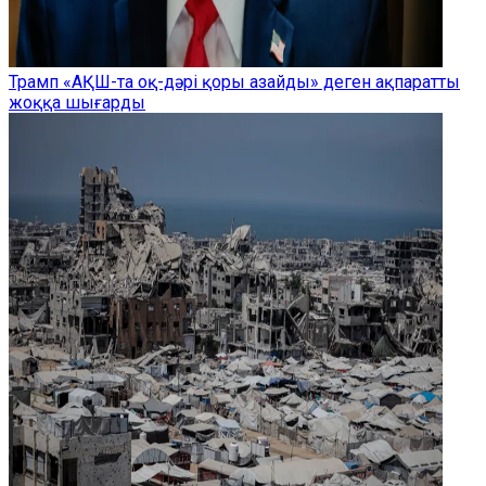
Трамп «АҚШ-та оқ-дәрі қоры азайды» деген ақпаратты
жоққа шығарды