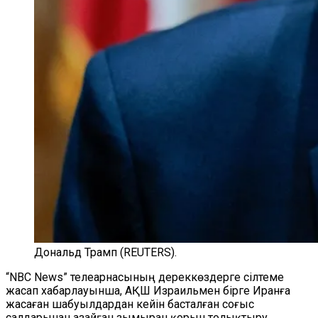
Дональд Трамп (REUTERS).
“NBC News” телеарнасының дереккөздерге сілтеме
жасап хабарлауынша, АҚШ Израильмен бірге Иранға
жасаған шабуылдардан кейін басталған соғыс
салдарынан азайған зымыран қорын толықтыру