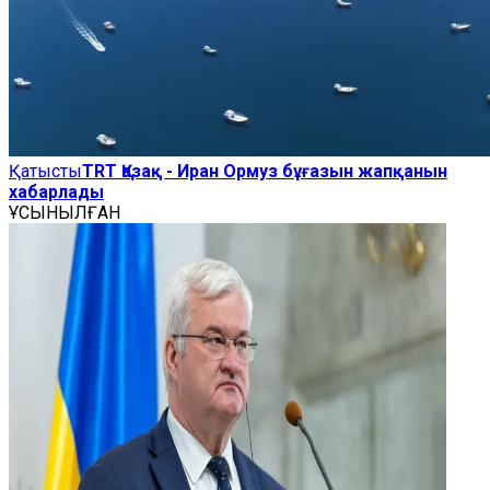
Қатысты
TRT Қазақ - Иран Ормуз бұғазын жапқанын
хабарлады
ҰСЫНЫЛҒАН