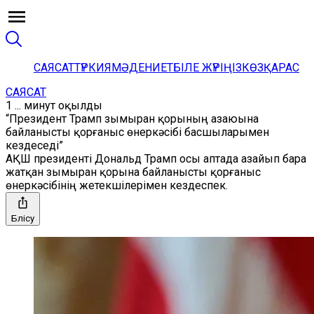
САЯСАТ
ТҮРКИЯ
МӘДЕНИЕТ
БІЛЕ ЖҮРІҢІЗ
КӨЗҚАРАС
САЯСАТ
1 ... минут оқылды
“Президент Трамп зымыран қорының азаюына
байланысты қорғаныс өнеркәсібі басшыларымен
кездеседі”
АҚШ президенті Дональд Трамп осы аптада азайып бара
жатқан зымыран қорына байланысты қорғаныс
өнеркәсібінің жетекшілерімен кездеспек.
Бөлісу