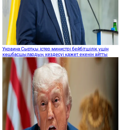
Украина Сыртқы істер министрі бейбітшілік үшін
көшбасшылардың кездесуі қажет екенін айтты