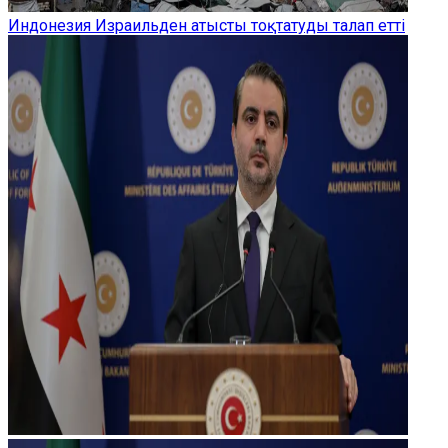
Индонезия Израильден атысты тоқтатуды талап етті