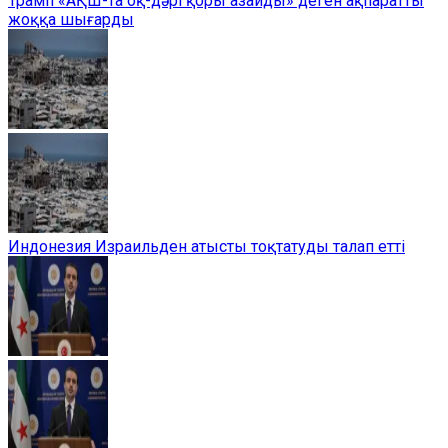
Трамп «АҚШ-та оқ-дәрі қоры азайды» деген ақпаратты
жоққа шығарды
Индонезия Израильден атысты тоқтатуды талап етті