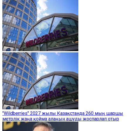
"Wildberries" 2027 жылы Қазақстанда 260 мың шаршы
метрлік жаңа қойма алаңын ашуды жоспарлап отыр