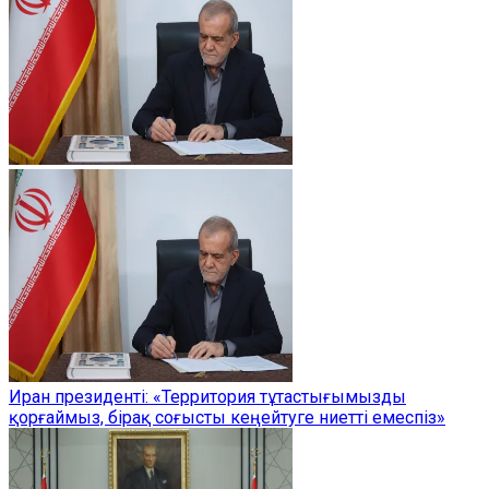
Иран президенті: «Территория тұтастығымызды
қорғаймыз, бірақ соғысты кеңейтуге ниетті емеспіз»