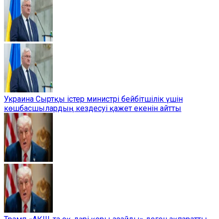
Украина Сыртқы істер министрі бейбітшілік үшін
көшбасшылардың кездесуі қажет екенін айтты