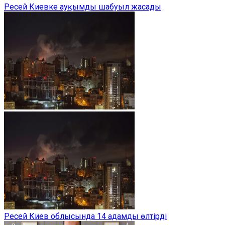
Ресей Киевке ауқымды шабуыл жасады
Ресей Киев облысында 14 адамды өлтірді