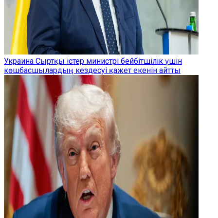
Украина Сыртқы істер министрі бейбітшілік үшін
көшбасшылардың кездесуі қажет екенін айтты