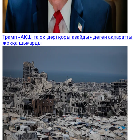
Трамп «АҚШ-та оқ-дәрі қоры азайды» деген ақпаратты
жоққа шығарды