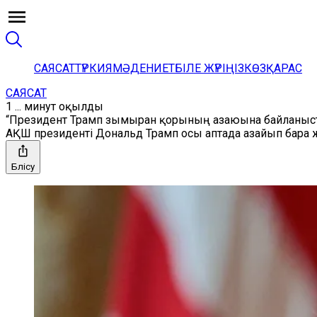
САЯСАТ
ТҮРКИЯ
МӘДЕНИЕТ
БІЛЕ ЖҮРІҢІЗ
КӨЗҚАРАС
САЯСАТ
1 ... минут оқылды
“Президент Трамп зымыран қорының азаюына байланыст
АҚШ президенті Дональд Трамп осы аптада азайып бара 
Бөлісу