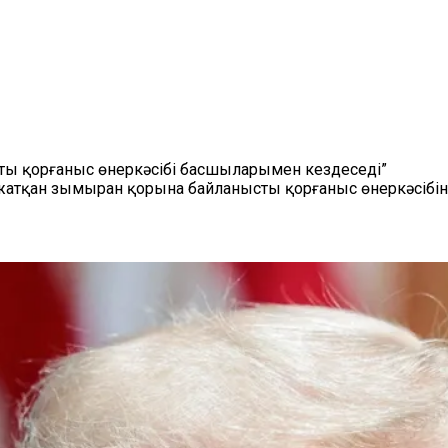
ы қорғаныс өнеркәсібі басшыларымен кездеседі”
жатқан зымыран қорына байланысты қорғаныс өнеркәсібін