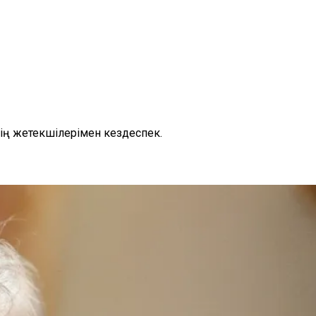
ің жетекшілерімен кездеспек.