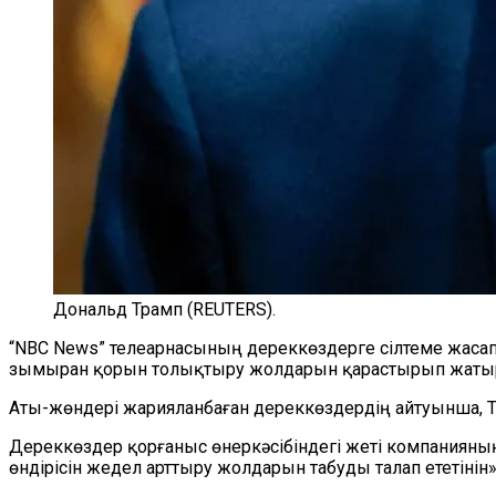
Дональд Трамп (REUTERS).
“NBC News” телеарнасының дереккөздерге сілтеме жасап
зымыран қорын толықтыру жолдарын қарастырып жаты
Аты-жөндері жарияланбаған дереккөздердің айтуынша, 
Дереккөздер қорғаныс өнеркәсібіндегі жеті компаниян
өндірісін жедел арттыру жолдарын табуды талап ететінін» 