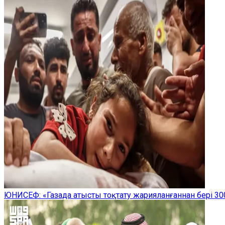
ЮНИСЕФ: «Газада атысты тоқтату жарияланғаннан бері 300