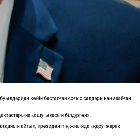
буылдардан кейін басталған соғыс салдарынан азайған
ақтастарына «ашу-ызасын білдірген».
атқанын айтып, президенттің жиында «қару-жарақ