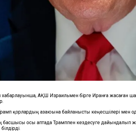
 хабарлауынша, АҚШ Израильмен бірге Иранға жасаған ша
р.
Трамп қорлардың азаюына байланысты кеңесшілері мен од
ың басшысы осы аптада Трамппен кездесуге дайындалып ж
білдірді.