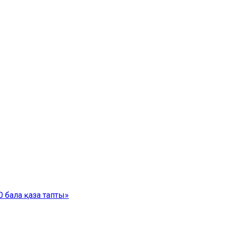
 бала қаза тапты»