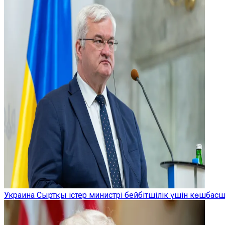
Украина Сыртқы істер министрі бейбітшілік үшін көшбас