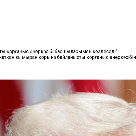
ы қорғаныс өнеркәсібі басшыларымен кездеседі”
жатқан зымыран қорына байланысты қорғаныс өнеркәсібін