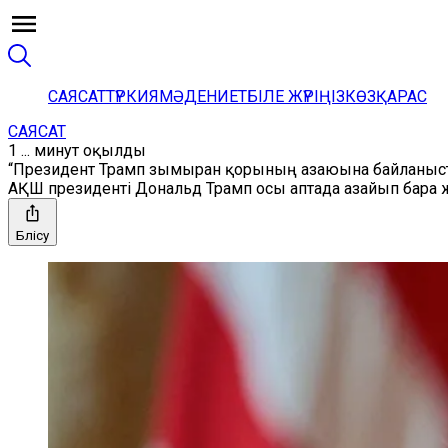
САЯСАТ
ТҮРКИЯ
МӘДЕНИЕТ
БІЛЕ ЖҮРІҢІЗ
КӨЗҚАРАС
САЯСАТ
1 ... минут оқылды
“Президент Трамп зымыран қорының азаюына байланыст
АҚШ президенті Дональд Трамп осы аптада азайып бара 
Бөлісу