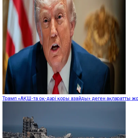
Трамп «АҚШ-та оқ-дәрі қоры азайды» деген ақпаратты 