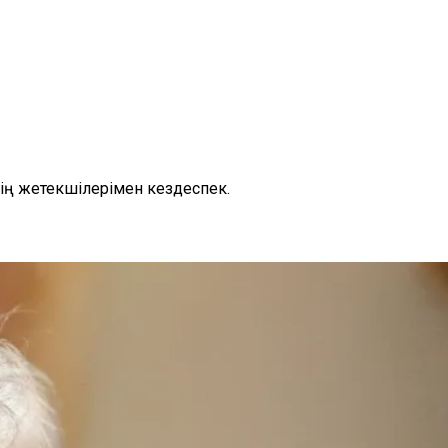
ің жетекшілерімен кездеспек.