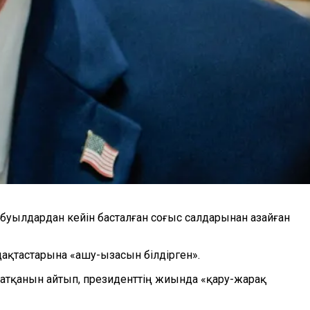
буылдардан кейін басталған соғыс салдарынан азайған
ақтастарына «ашу-ызасын білдірген».
атқанын айтып, президенттің жиында «қару-жарақ