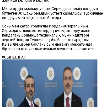
жөнінде келісімге келген.
Министрдің мәлімдеуінше, Сириядағы темір жолдың
бітпеген 30 шақырымдық үстіңгі құрылысы Түркияның
қолдауымен аяқталатын болады.
Сонымен қатар Уралоғлы Иордания тарапының
Сириядағы локомотивтердің күтім, жөндеу және
пайдалану бойынша техникалық мүмкіндіктерін
зерттейтінін, ал Түркияның Акаба порты арқылы
Қызылтеңізбен байланысын нығайту мақсатында
бірлескен техникалық жұмыс жүргізетінін атап өтті.
ҰСЫНЫЛҒАН