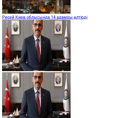
Ресей Киев облысында 14 адамды өлтірді