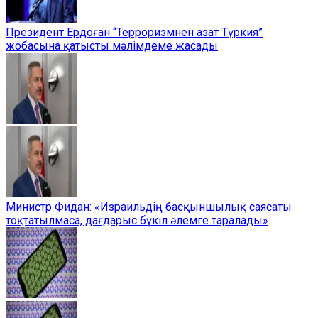
Президент Ердоған “Терроризмнен азат Түркия”
жобасына қатысты мәлімдеме жасады
Министр Фидан: «Израильдің басқыншылық саясаты
тоқтатылмаса, дағдарыс бүкіл әлемге таралады»