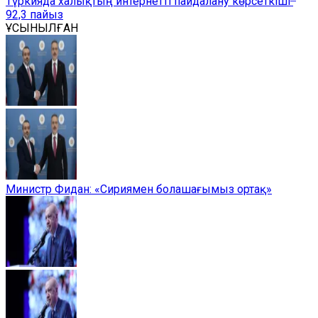
Түркияда халықтың интернетті пайдалану көрсеткіші ̶
92,3 пайыз
ҰСЫНЫЛҒАН
Министр Фидан: «Сириямен болашағымыз ортақ»