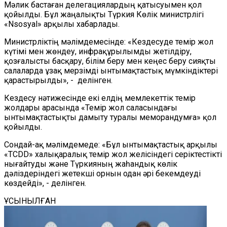
Мәлик бастаған делегациялардың қатысуымен қол
қойылды. Бұл жаңалықты Түркия Көлік министрлігі
«Nsosyal» арқылы хабарлады.
Министрліктің мәлімдемесінде: «Кездесуде темір жол
күтімі мен жөндеу, инфрақұрылымды жетілдіру,
қозғалысты басқару, білім беру мен кеңес беру сияқты
салаларда ұзақ мерзімді ынтымақтастық мүмкіндіктері
қарастырылды», - делінген.
Кездесу нәтижесінде екі елдің мемлекеттік темір
жолдары арасында «Темір жол саласындағы
ынтымақтастықты дамыту туралы меморандумға» қол
қойылды.
Сондай-ақ мәлімдемеде: «Бұл ынтымақтастық арқылы
«TCDD» халықаралық темір жол желісіндегі серіктестікті
нығайтуды және Түркияның жаһандық көлік
дәліздеріндегі жетекші орнын одан әрі бекемдеуді
көздейді», - делінген.
ҰСЫНЫЛҒАН