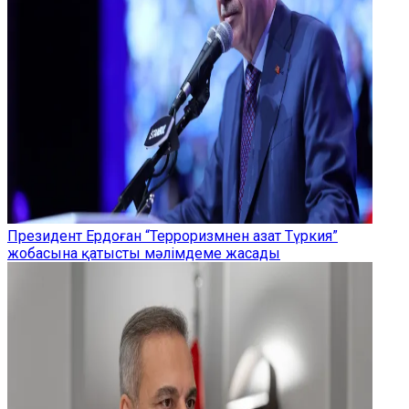
Президент Ердоған “Терроризмнен азат Түркия”
жобасына қатысты мәлімдеме жасады