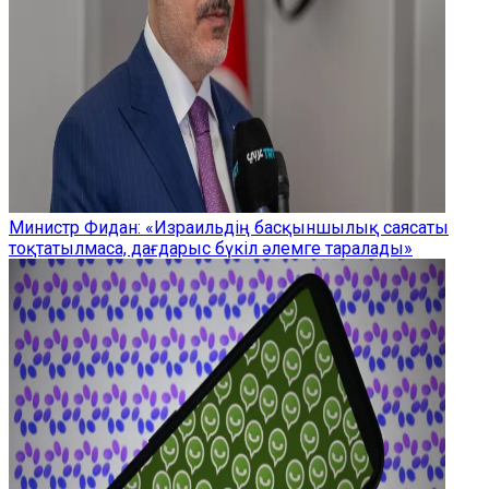
Министр Фидан: «Израильдің басқыншылық саясаты
тоқтатылмаса, дағдарыс бүкіл әлемге таралады»