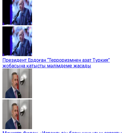
Президент Ердоған “Терроризмнен азат Түркия”
жобасына қатысты мәлімдеме жасады