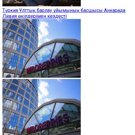
Түркия Ұлттық барлау ұйымының басшысы Анкарада
Ливия өкілдерімен кездесті