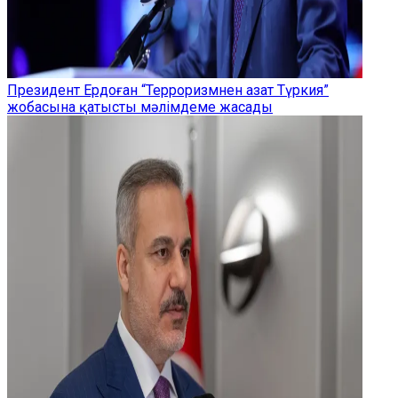
Президент Ердоған “Терроризмнен азат Түркия”
жобасына қатысты мәлімдеме жасады