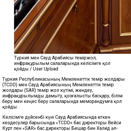
Түркия мен Сауд Арабиясы теміржол,
инфрақұрылым салаларында келісімге қол
қойды / User Upload
Түркия Республикасының Мемлекеттік темір жолдары
(TCDD) мен Сауд Арабиясының Мемлекеттік темір
жолдары (SAR) темір жол күтімі, жөндеу,
инфрақұрылымды дамыту, қозғалысты басқару, білім
беру мен кеңес беру салаларында меморандумға қол
қойды.
Келісімге дүйсенбі күні Сауд Арабиясында өткен
кездесулер барысында «TCDD» бас директоры Вейси
Курт пен «SAR» бас директоры Бешар бин Халид әл-