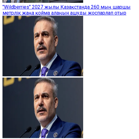
"Wildberries" 2027 жылы Қазақстанда 260 мың шаршы
метрлік жаңа қойма алаңын ашуды жоспарлап отыр