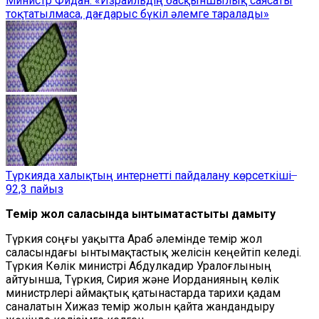
Министр Фидан: «Израильдің басқыншылық саясаты
тоқтатылмаса, дағдарыс бүкіл әлемге таралады»
Түркияда халықтың интернетті пайдалану көрсеткіші ̶
92,3 пайыз
Темір жол саласында ынтымақтастықты дамыту
Түркия соңғы уақытта Араб әлемінде темір жол
саласындағы ынтымақтастық желісін кеңейтіп келеді.
Түркия Көлік министрі Абдулкадир Уралоғлының
айтуынша, Түркия, Сирия және Иорданияның көлік
министрлері аймақтық қатынастарда тарихи қадам
саналатын Хижаз темір жолын қайта жандандыру