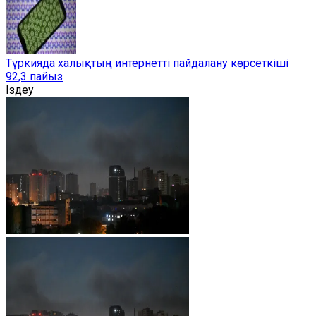
Түркияда халықтың интернетті пайдалану көрсеткіші ̶
92,3 пайыз
Іздеу