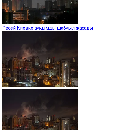
Ресей Киевке ауқымды шабуыл жасады