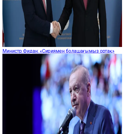
Министр Фидан: «Сириямен болашағымыз ортақ»