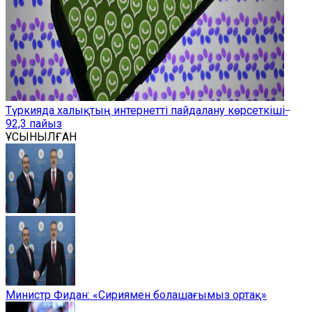
Түркияда халықтың интернетті пайдалану көрсеткіші ̶
92,3 пайыз
ҰСЫНЫЛҒАН
Министр Фидан: «Сириямен болашағымыз ортақ»