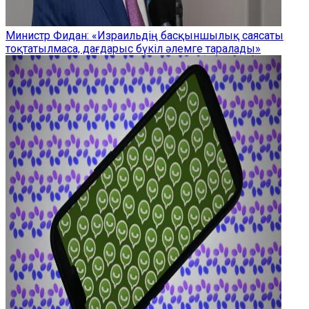
Министр Фидан: «Израильдің басқыншылық саясаты
тоқтатылмаса, дағдарыс бүкіл әлемге таралады»