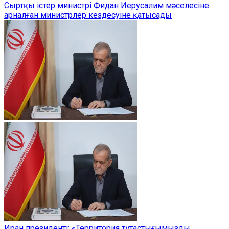
Сыртқы істер министрі Фидан Иерусалим мәселесіне
арналған министрлер кездесуіне қатысады
Иран президенті: «Территория тұтастығымызды