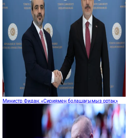
Министр Фидан: «Сириямен болашағымыз ортақ»