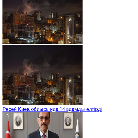
Ресей Киев облысында 14 адамды өлтірді