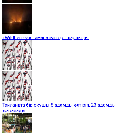
«Wildberries» ғимаратын өрт шарпыды
Таиландта бір оқушы 8 адамды өлтіріп, 23 адамды
жаралады