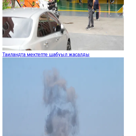
Таиландта мектепте шабуыл жасалды