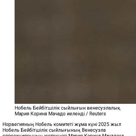
Нобель Бейбітшілік сыйлығын венесуэлалық
Мария Корина Мачадо иеленді / Reuters
Норвегияның Нобель комитеті жұма күні 2025 жыл
Нобель Бейбітшілік сыйлығының Венесуэла
оппозициясының жетекшісі Мария Корина Мачадоға