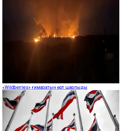
«Wildberries» ғимаратын өрт шарпыды