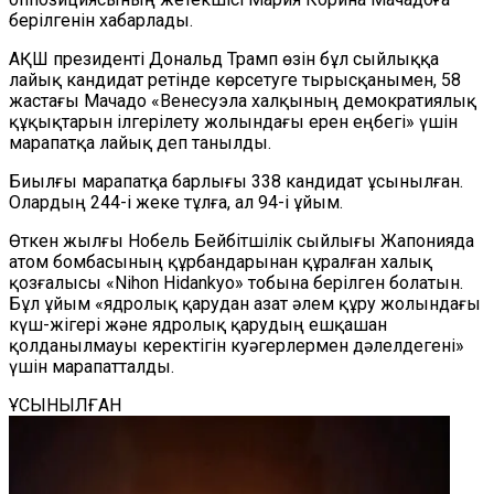
берілгенін хабарлады.
АҚШ президенті Дональд Трамп өзін бұл сыйлыққа
лайық кандидат ретінде көрсетуге тырысқанымен, 58
жастағы Мачадо «Венесуэла халқының демократиялық
құқықтарын ілгерілету жолындағы ерен еңбегі» үшін
марапатқа лайық деп танылды.
Биылғы марапатқа барлығы 338 кандидат ұсынылған.
Олардың 244-і жеке тұлға, ал 94-і ұйым.
Өткен жылғы Нобель Бейбітшілік сыйлығы Жапонияда
атом бомбасының құрбандарынан құралған халық
қозғалысы «Nihon Hidankyo» тобына берілген болатын.
Бұл ұйым «ядролық қарудан азат әлем құру жолындағы
күш-жігері және ядролық қарудың ешқашан
қолданылмауы керектігін куәгерлермен дәлелдегені»
үшін марапатталды.
ҰСЫНЫЛҒАН