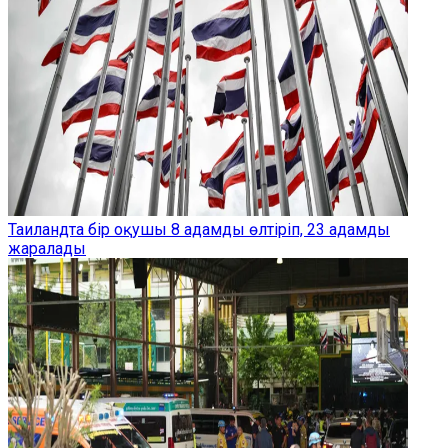
Таиландта бір оқушы 8 адамды өлтіріп, 23 адамды
жаралады