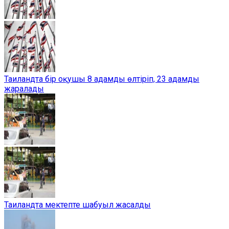
Таиландта бір оқушы 8 адамды өлтіріп, 23 адамды
жаралады
Таиландта мектепте шабуыл жасалды