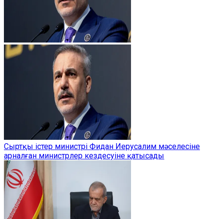
Сыртқы істер министрі Фидан Иерусалим мәселесіне
арналған министрлер кездесуіне қатысады