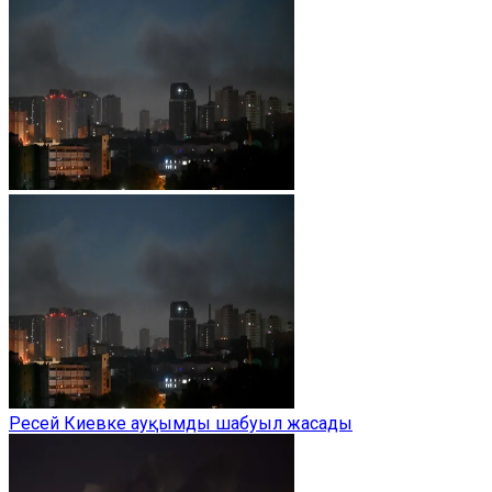
Ресей Киевке ауқымды шабуыл жасады