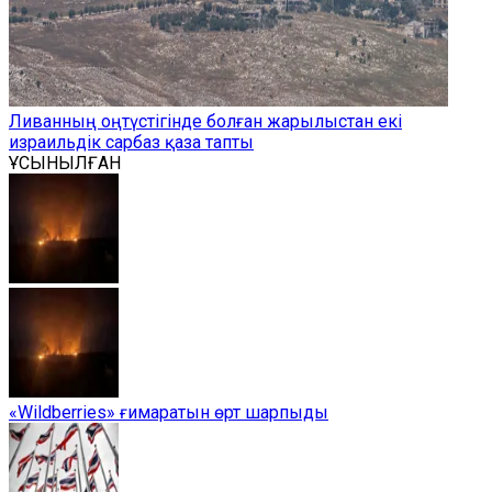
Ливанның оңтүстігінде болған жарылыстан екі
израильдік сарбаз қаза тапты
ҰСЫНЫЛҒАН
«Wildberries» ғимаратын өрт шарпыды