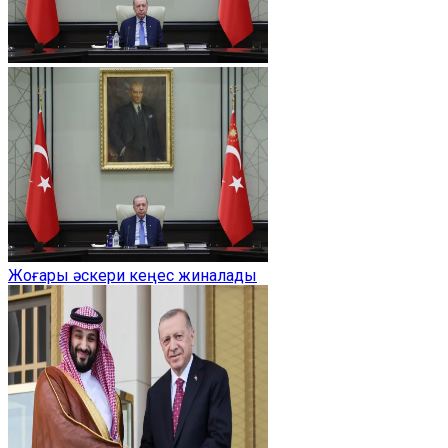
Жоғары әскери кеңес жиналады