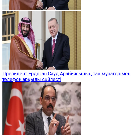
Президент Ердоған Сауд Арабиясының тақ мұрагерімен
телефон арқылы сөйлесті