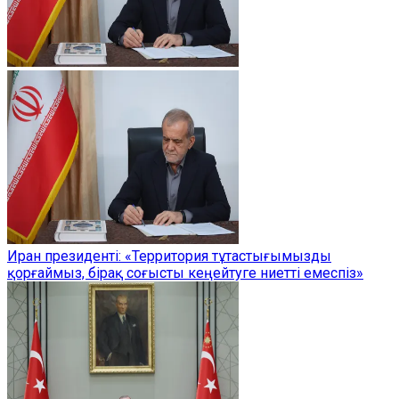
Иран президенті: «Территория тұтастығымызды
қорғаймыз, бірақ соғысты кеңейтуге ниетті емеспіз»