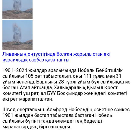
Ливанның оңтүстігінде болған жарылыстан екі
израильдік сарбаз қаза тапты
1901–2024 жылдар аралығында Нобель Бейбітшілік
сыйлығы 105 рет табысталып, оны 111 тұлға мен 31
ұйым иеленді. Барлығы 28 түрлі ұйым бұл сыйлыққа ие
болған. Атап айтқанда, Халықаралық Қызыл Крест
комитеті үш рет, ал БҰҰ Босқындар жөніндегі комитеті
екі рет марапатталған.
Швед өнертапқыш Альфред Нобельдің өсиетіне сәйкес
1901 жылдан бастап табыстала бастаған Нобель
сыйлығы бүгінгі таңда әлемдегі ең беделді
марапаттардың бірі саналады.