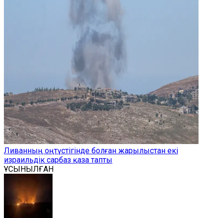
Ливанның оңтүстігінде болған жарылыстан екі
израильдік сарбаз қаза тапты
ҰСЫНЫЛҒАН