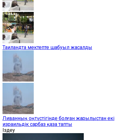
Таиландта мектепте шабуыл жасалды
Ливанның оңтүстігінде болған жарылыстан екі
израильдік сарбаз қаза тапты
Іздеу