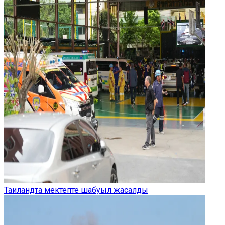
Таиландта мектепте шабуыл жасалды