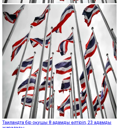
Таиландта бір оқушы 8 адамды өлтіріп, 23 адамды
жаралады