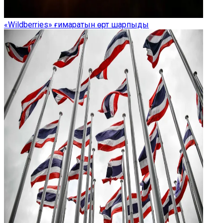
«Wildberries» ғимаратын өрт шарпыды