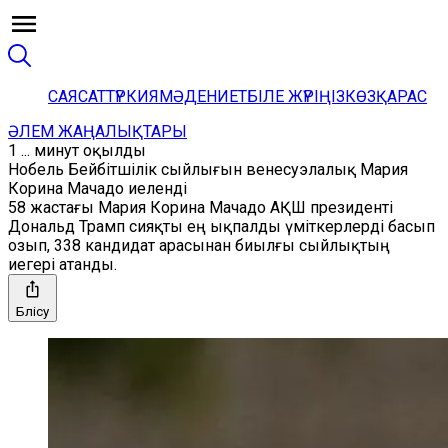
САЯСАТ
ТҮРКИЯ
МӘДЕНИЕТ
БІЛЕ ЖҮРІҢІЗ
КӨЗҚАРАС
ӘЛЕМ ЖАҢАЛЫҚТАРЫ
1 ... минут оқылды
Нобель Бейбітшілік сыйлығын венесуэлалық Мария
Корина Мачадо иеленді
58 жастағы Мария Корина Мачадо АҚШ президенті
Дональд Трамп сияқты ең ықпалды үміткерлерді басып
озып, 338 кандидат арасынан биылғы сыйлықтың
иегері атанды.
Бөлісу