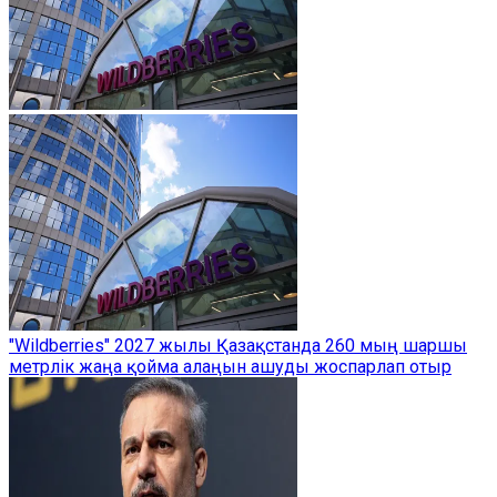
"Wildberries" 2027 жылы Қазақстанда 260 мың шаршы
метрлік жаңа қойма алаңын ашуды жоспарлап отыр