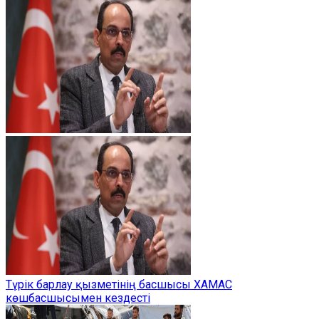
Түрік барлау қызметінің басшысы ХАМАС
көшбасшысымен кездесті