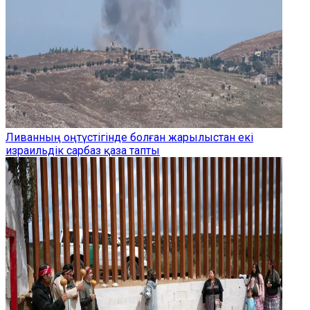
Ливанның оңтүстігінде болған жарылыстан екі
израильдік сарбаз қаза тапты