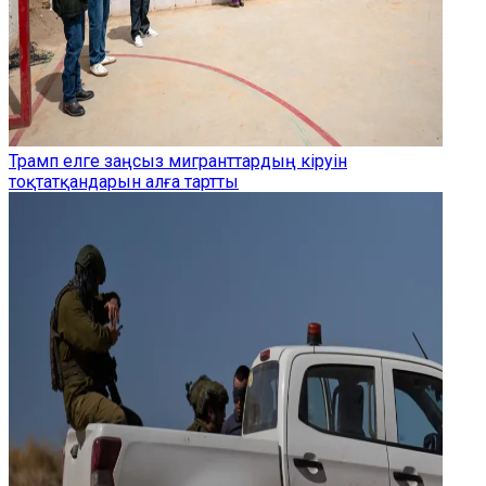
Трамп елге заңсыз мигранттардың кіруін
тоқтатқандарын алға тартты