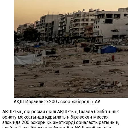
АҚШ Израильге 200 әскер жібереді / AA
АҚШ-тың екі ресми өкілі АҚШ-тың Газада бейбітшілік
орнату мақсатында құрылатын бірлескен миссия
аясында 200 әскери қызметкерді орналастыратынын,
алайда Газа аймағында бірде-бір АҚШ сарбазының