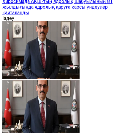
Хиросимада АҚШ-тың ядролық шабуылының 81
жылдығында ядролық қаруға қарсы үндеулер
қайталанды
Іздеу