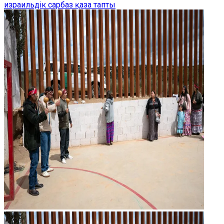
израильдік сарбаз қаза тапты