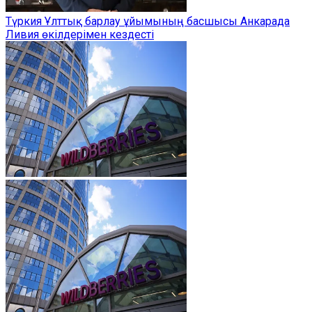
Түркия Ұлттық барлау ұйымының басшысы Анкарада
Ливия өкілдерімен кездесті