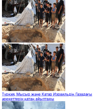
Түркия, Мысыр және Катар Израильдің Газадағы
әрекеттерін қатаң айыптады