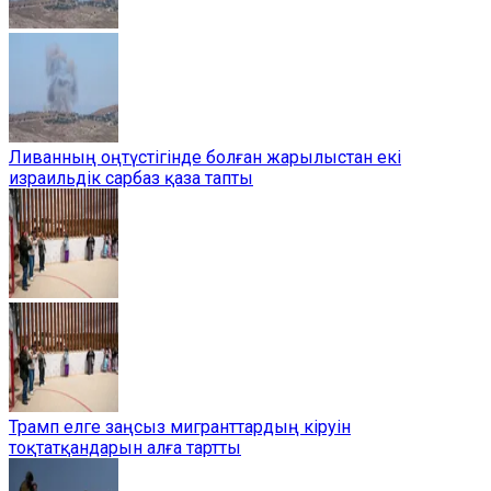
Ливанның оңтүстігінде болған жарылыстан екі
израильдік сарбаз қаза тапты
Трамп елге заңсыз мигранттардың кіруін
тоқтатқандарын алға тартты