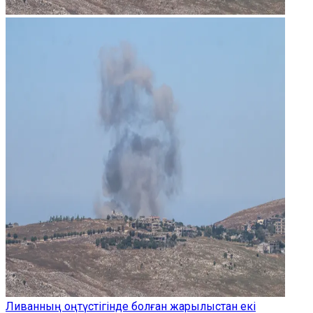
Ливанның оңтүстігінде болған жарылыстан екі