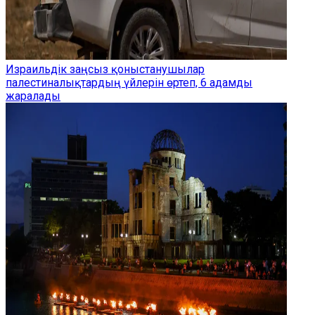
Израильдік заңсыз қоныстанушылар
палестиналықтардың үйлерін өртеп, 6 адамды
жаралады