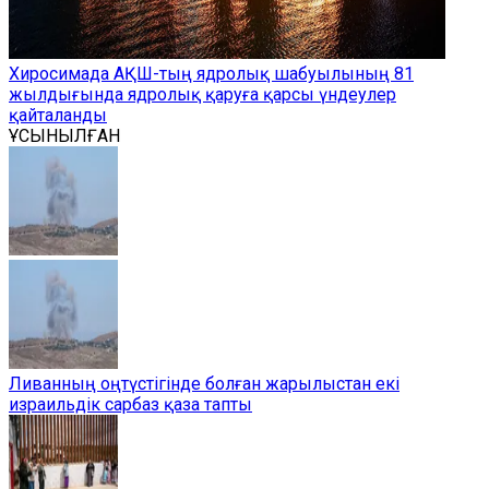
Хиросимада АҚШ-тың ядролық шабуылының 81
жылдығында ядролық қаруға қарсы үндеулер
қайталанды
ҰСЫНЫЛҒАН
Ливанның оңтүстігінде болған жарылыстан екі
израильдік сарбаз қаза тапты