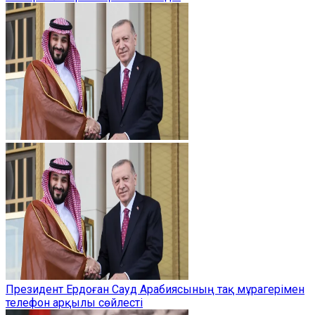
Президент Ердоған Сауд Арабиясының тақ мұрагерімен
телефон арқылы сөйлесті