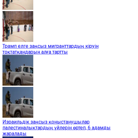
Трамп елге заңсыз мигранттардың кіруін
тоқтатқандарын алға тартты
Израильдік заңсыз қоныстанушылар
палестиналықтардың үйлерін өртеп, 6 адамды
жаралады