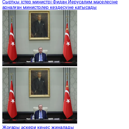
Сыртқы істер министрі Фидан Иерусалим мәселесіне
арналған министрлер кездесуіне қатысады
Жоғары әскери кеңес жиналады