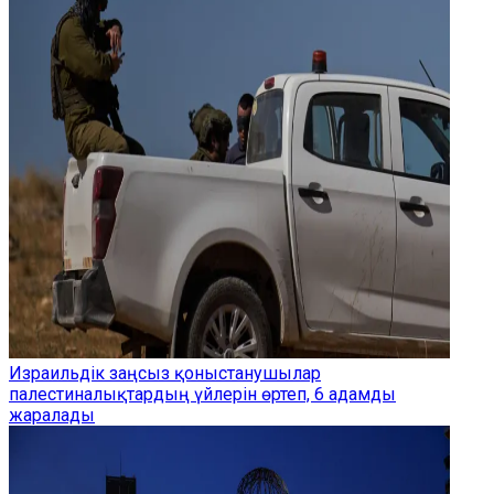
Израильдік заңсыз қоныстанушылар
палестиналықтардың үйлерін өртеп, 6 адамды
жаралады