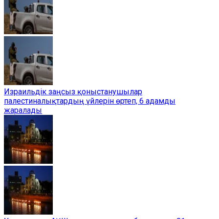
Израильдік заңсыз қоныстанушылар
палестиналықтардың үйлерін өртеп, 6 адамды
жаралады