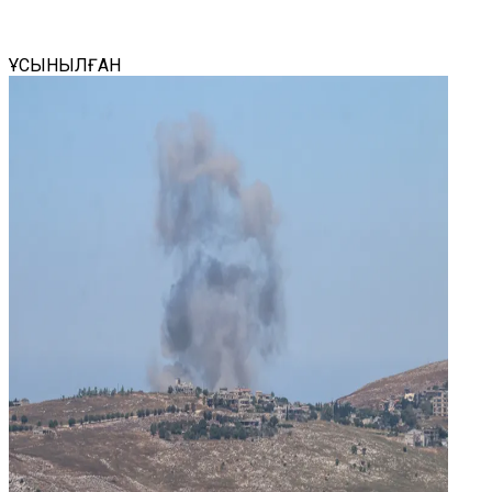
ҰСЫНЫЛҒАН