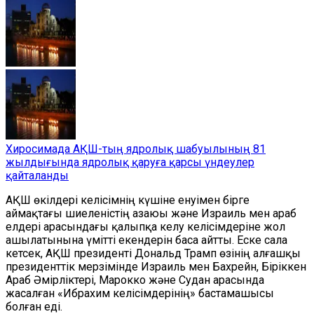
Хиросимада АҚШ-тың ядролық шабуылының 81
жылдығында ядролық қаруға қарсы үндеулер
қайталанды
АҚШ өкілдері келісімнің күшіне енуімен бірге
аймақтағы шиеленістің азаюы және Израиль мен араб
елдері арасындағы қалыпқа келу келісімдеріне жол
ашылатынына үмітті екендерін баса айтты. Еске сала
кетсек, АҚШ президенті Дональд Трамп өзінің алғашқы
президенттік мерзімінде Израиль мен Бахрейн, Біріккен
Араб Әмірліктері, Марокко және Судан арасында
жасалған «Ибрахим келісімдерінің» бастамашысы
болған еді.