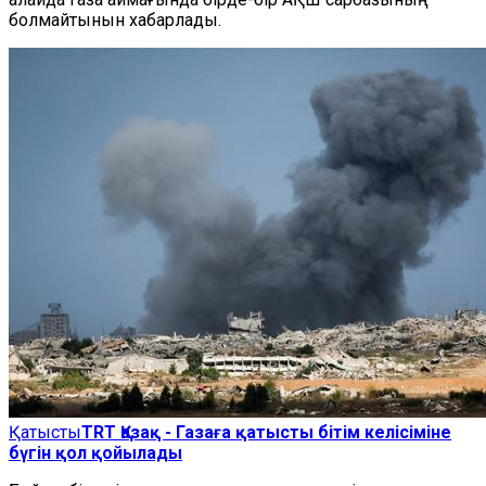
болмайтынын хабарлады.
Қатысты
TRT Қазақ - Газаға қатысты бітім келісіміне
бүгін қол қойылады