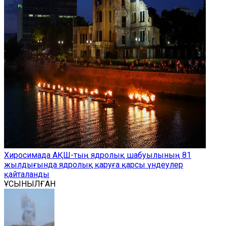
Хиросимада АҚШ-тың ядролық шабуылының 81
жылдығында ядролық қаруға қарсы үндеулер
қайталанды
ҰСЫНЫЛҒАН