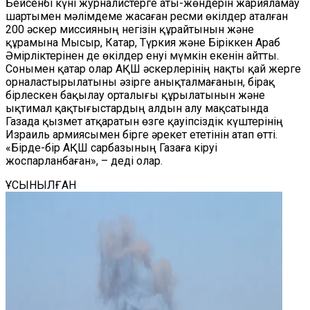
Бейсенбі күні журналистерге аты-жөндерін жарияламау
шартымен мәлімдеме жасаған ресми өкілдер аталған
200 әскер миссияның негізін құрайтынын және
құрамына Мысыр, Катар, Түркия және Біріккен Араб
Әмірліктерінен де өкілдер енуі мүмкін екенін айтты.
Сонымен қатар олар АҚШ әскерлерінің нақты қай жерге
орналастырылатыны әзірге анықталмағанын, бірақ
бірлескен бақылау орталығы құрылатынын және
ықтимал қақтығыстардың алдын алу мақсатында
Газада қызмет атқаратын өзге қауіпсіздік күштерінің
Израиль армиясымен бірге әрекет ететінін атап өтті.
«Бірде-бір АҚШ сарбазының Газаға кіруі
жоспарланбаған», – деді олар.
ҰСЫНЫЛҒАН