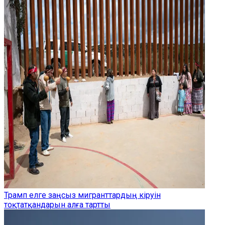
Трамп елге заңсыз мигранттардың кіруін
тоқтатқандарын алға тартты