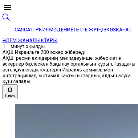
САЯСАТ
ТҮРКИЯ
МӘДЕНИЕТ
БІЛЕ ЖҮРІҢІЗ
КӨЗҚАРАС
ӘЛЕМ ЖАҢАЛЫҚТАРЫ
1 ... минут оқылды
АҚШ Израильге 200 әскер жібереді
АҚШ ресми өкілдерінің мәлімдеуінше, жіберілетін
әскерлер бірлескен бақылау орталығын құрып, Газадағы
өзге қауіпсіздік күштерін Израиль армиясымен
интеграциялап, ықтимал қақтығыстардың алдын алуға
күш салады.
Бөлісу