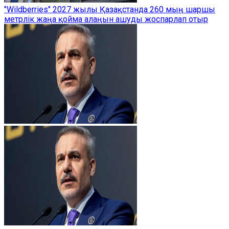
"Wildberries" 2027 жылы Қазақстанда 260 мың шаршы
метрлік жаңа қойма алаңын ашуды жоспарлап отыр