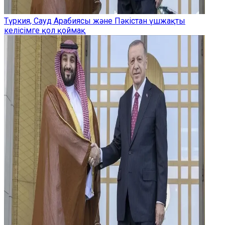
Түркия, Сауд Арабиясы және Пәкістан үшжақты
келісімге қол қоймақ