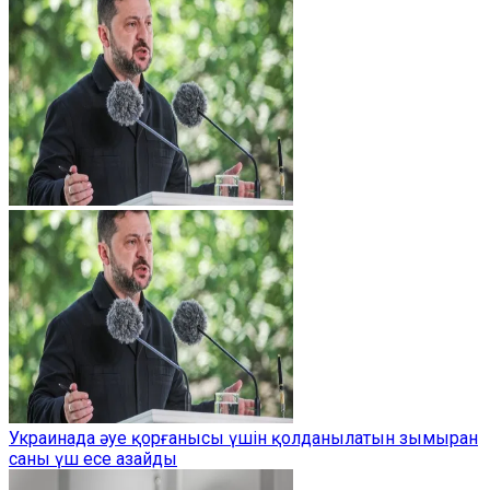
Украинада әуе қорғанысы үшін қолданылатын зымыран
саны үш есе азайды