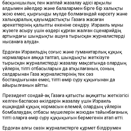
басқыншылық пен жаппай жазалау әдісі арқылы
алдымен әйелдер және балалармен бірге бір халықты
жою емес, қырғынды мүлде болмағандай көрсету және
халықаралық қауымдастықты Газаға жасаған
әрекеттерінің қалыпты екеніне сендіру. Израиль мұны
жүзеге асыру үшін өздері құрған жалған сценарийдің
артындағы шындықты ашуға тырысқан журналистерді
нысанаға алуда».
Ердоған Израильдің соғыс және гуманитарлық құқық
нормаларын аяққа таптап, шындықты жеткізуге
тырысқан журналистерді жазалау мақсатында олардың
үйлерін, тіпті отбасыларын да атқылағанын, соның
салдарынан Газа журналистерінің тек сөз
бостандығынан емес, тіпті өмір сүру құқығынан да
айырылғанын айтты.
Президент сондай-ақ Газаға қатысты ақиқатты жеткізгісі
келген баспасөз өкілдерін жазалау үшін Израиль
ешқандай құқық нормасын елемей, олардың үйлерін
бомбалаудан, отбасы мүшелерін жоюдан тайынбағанын,
тіпті оларға өмір сүру құқықығын бермегенін атап өтті.
Ердоған алғы сөзін журналистерге құрмет білдірумен