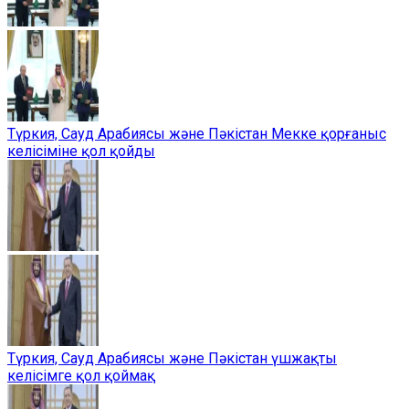
Түркия, Сауд Арабиясы және Пәкістан Мекке қорғаныс
келісіміне қол қойды
Түркия, Сауд Арабиясы және Пәкістан үшжақты
келісімге қол қоймақ