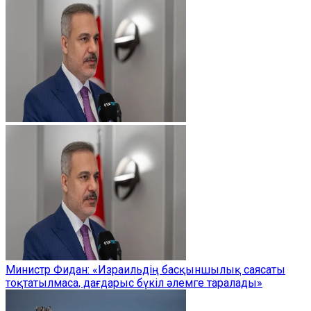
Министр Фидан: «Израильдің басқыншылық саясаты
тоқтатылмаса, дағдарыс бүкіл әлемге таралады»