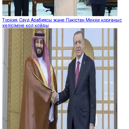
Түркия, Сауд Арабиясы және Пәкістан Мекке қорғаныс
келісіміне қол қойды