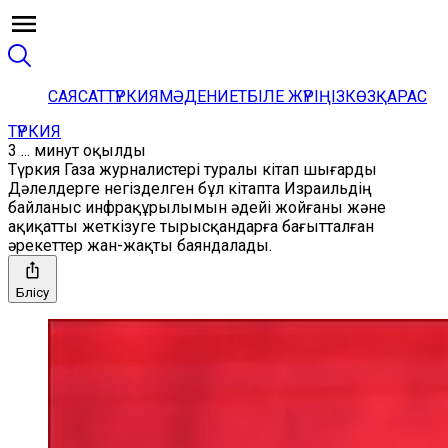
САЯСАТ
ТҮРКИЯ
МӘДЕНИЕТ
БІЛЕ ЖҮРІҢІЗ
КӨЗҚАРАС
ТҮРКИЯ
3 ... минут оқылды
Түркия Газа журналистері туралы кітап шығарды
Дәлелдерге негізделген бұл кітапта Израильдің
байланыс инфрақұрылымын әдейі жойғаны және
ақиқатты жеткізуге тырысқандарға бағытталған
әрекеттер жан-жақты баяндалады.
Бөлісу