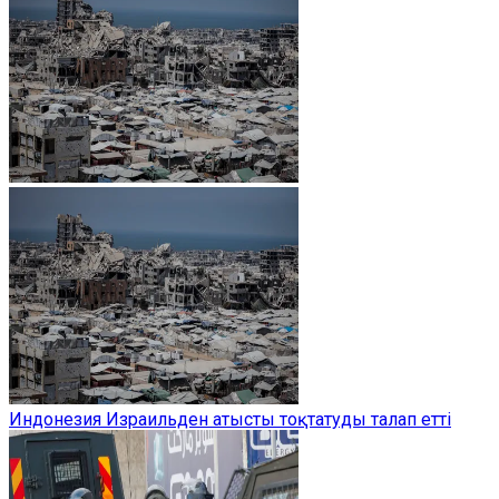
Индонезия Израильден атысты тоқтатуды талап етті