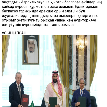
аяқтады: «Израиль аяусыз қырған баспасөз өкілдерінің
қайсар күресін құрметпен еске аламын. Ерліктерімен
баспасөз тарихында ерекше орын алатын бұл
журналистердің шындықты өз өмірлерін қатерге тіге
отырып жеткізуге тырысқан үнінің кең аудиторияға
жетуі үшін күресімізді жалғастырамыз».
ҰСЫНЫЛҒАН