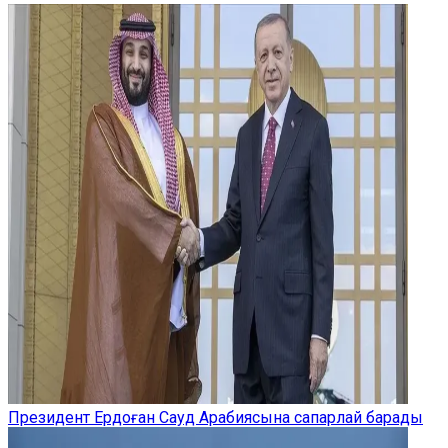
Президент Ердоған Сауд Арабиясына сапарлай барады