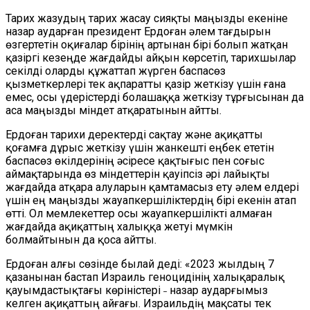
Тарих жазудың тарих жасау сияқты маңызды екеніне
назар аударған президент Ердоған әлем тағдырын
өзгертетін оқиғалар бірінің артынан бірі болып жатқан
қазіргі кезеңде жағдайды айқын көрсетіп, тарихшылар
секілді оларды құжаттап жүрген баспасөз
қызметкерлері тек ақпаратты қазір жеткізу үшін ғана
емес, осы үдерістерді болашаққа жеткізу тұрғысынан да
аса маңызды міндет атқаратынын айтты.
Ердоған тарихи деректерді сақтау және ақиқатты
қоғамға дұрыс жеткізу үшін жанкешті еңбек ететін
баспасөз өкілдерінің әсіресе қақтығыс пен соғыс
аймақтарында өз міндеттерін қауіпсіз әрі лайықты
жағдайда атқара алуларын қамтамасыз ету әлем елдері
үшін ең маңызды жауапкершіліктердің бірі екенін атап
өтті. Ол мемлекеттер осы жауапкершілікті алмаған
жағдайда ақиқаттың халыққа жетуі мүмкін
болмайтынын да қоса айтты.
Ердоған алғы сөзінде былай деді: «2023 жылдың 7
қазанынан бастап Израиль геноцидінің халықаралық
қауымдастықтағы көріністері ˗ назар аударғымыз
келген ақиқаттың айғағы. Израильдің мақсаты тек