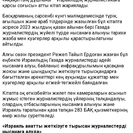
қарсы соғысы» атты кітап жариялады.
Басқарманың сәрсенбі күнгі мәлімдемесінде түрік,
ағылшын және араб тілдерінде жазылған бұл кітапта
әсіресе 2023 жылдың қазан айынан бері Газада
журналистердің жүйелі түрде нысанаға алынуы тарихи
жазба мен куәгерлер арқылы қарастырылатыны
айтылды.
Алғы сөзін президент Режеп Тайып Ердоған жазған бұл
еңбекте Израильдің Газада журналистерді әдейі
нысанаға алуы, байланыс инфрақұрылымын қасақана
жоюы және шындықты жеткізуге тырысқандарға
бағытталған әрекеттері кең ауқымды құжаттар мен
куәгерлер арқылы егжей-тегжейлі баяндалған.
Кітапта оқ өткізбейтін жилет пен камераларын асынып
жұмыс істеген журналистердің үйлерінің талқандалуы,
олардың отбасыларының нысанаға алынуы және
Израиль тарапынан қаза тапқан 283 БАҚ қызметкерінің
өмір жолы суреттеледі.
«Израиль ақиқатты жеткізуге тырысқан журналистерді
нысанаға алуда»