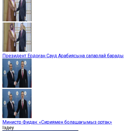
Президент Ердоған Сауд Арабиясына сапарлай барады
Министр Фидан: «Сириямен болашағымыз ортақ»
Іздеу