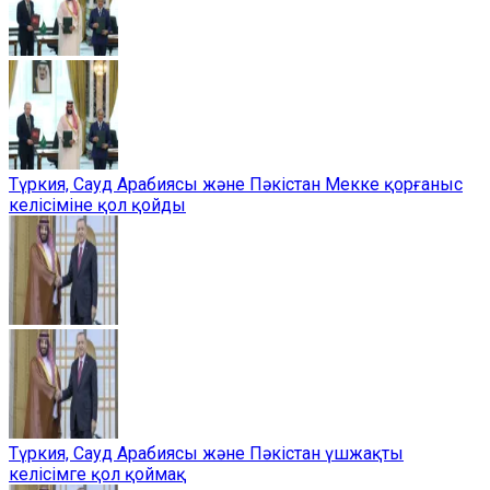
Түркия, Сауд Арабиясы және Пәкістан Мекке қорғаныс
келісіміне қол қойды
Түркия, Сауд Арабиясы және Пәкістан үшжақты
келісімге қол қоймақ