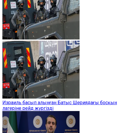
Израиль басып алынған Батыс Шериядағы босқын
лагеріне рейд жүргізді