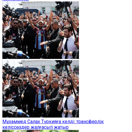
Мұхаммед Салах Түркияға келді: трансферлік
келіссөздер жалғасып жатыр