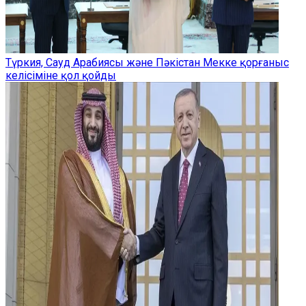
Түркия, Сауд Арабиясы және Пәкістан Мекке қорғаныс
келісіміне қол қойды