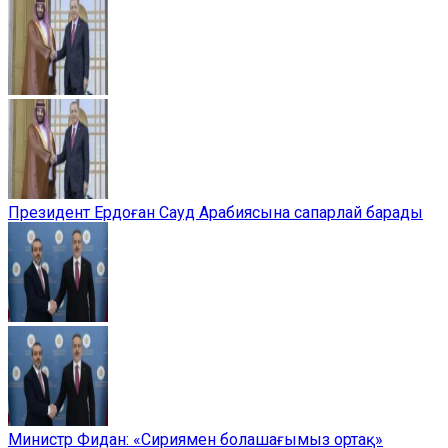
Президент Ердоған Сауд Арабиясына сапарлай барады
Министр Фидан: «Сириямен болашағымыз ортақ»