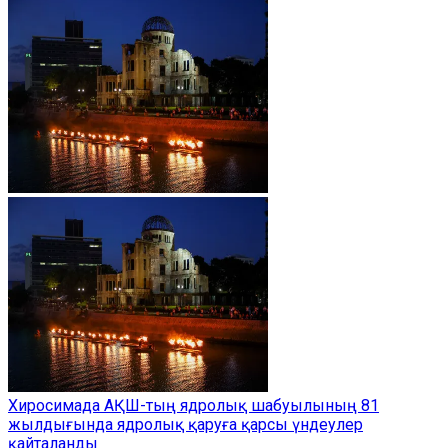
Хиросимада АҚШ-тың ядролық шабуылының 81
жылдығында ядролық қаруға қарсы үндеулер
қайталанды