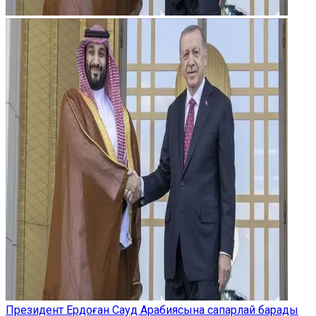
Президент Ердоған Сауд Арабиясына сапарлай барады