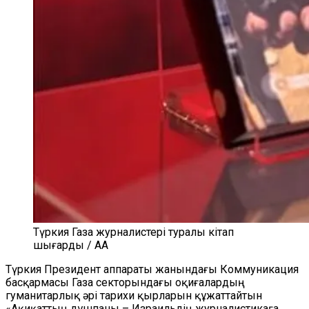
Түркия Газа журналистері туралы кітап
шығарды / AA
Түркия Президент аппараты жанындағы Коммуникация
басқармасы Газа секторындағы оқиғалардың
гуманитарлық әрі тарихи қырларын құжаттайтын
«Ақиқаттың дұшпаны – Израильдің журналистикаға