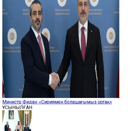
Министр Фидан: «Сириямен болашағымыз ортақ»
ҰСЫНЫЛҒАН