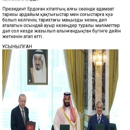
Президент Ердоған кітаптың алғы сөзінде адамзат
тарихы әрдайым қақтығыстар мен соғыстарға куә
болып келгенін, тарихтағы маңызды кезең деп
аталатын осындай ауыр кезеңдер туралы мәліметтер
дәл сол кезде жазылып алынғандықтан бүгінге дейін
жеткенін атап өтті.
ҰСЫНЫЛҒАН