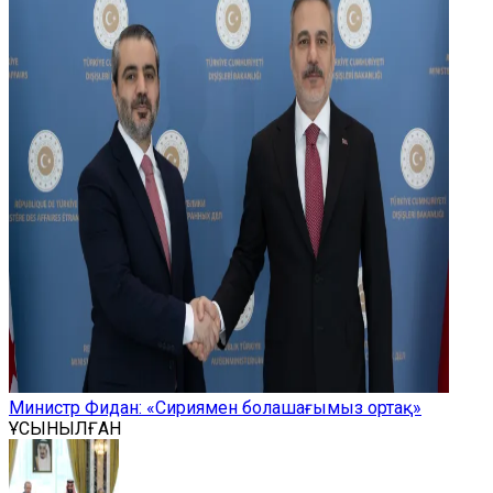
Министр Фидан: «Сириямен болашағымыз ортақ»
ҰСЫНЫЛҒАН