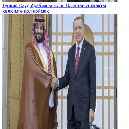
Түркия, Сауд Арабиясы және Пәкістан үшжақты
келісімге қол қоймақ