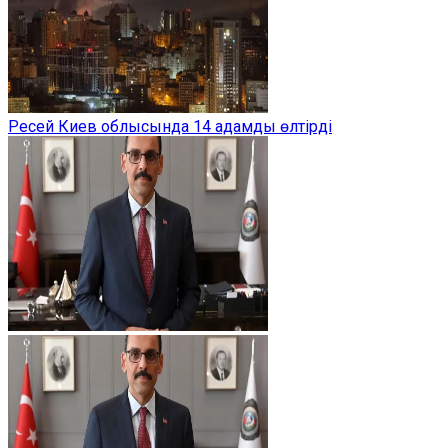
Ресей Киев облысында 14 адамды өлтірді