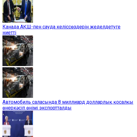
Канада АҚШ-пен сауда келіссөздерін жеделдетуге
ниетті
Автомобиль саласында 8 миллиард долларлық қосалқы
өнеркәсіп өнімі экспортталды