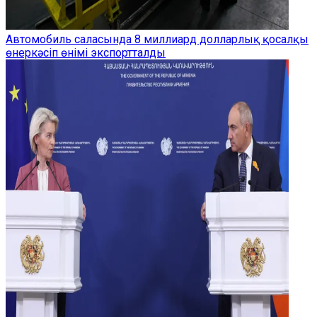
Автомобиль саласында 8 миллиард долларлық қосалқы
өнеркәсіп өнімі экспортталды