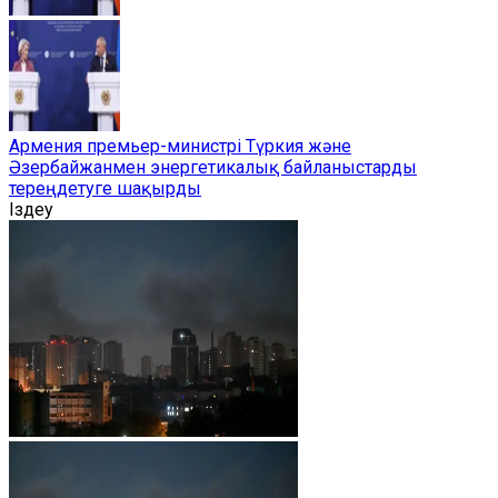
Армения премьер-министрі Түркия және
Әзербайжанмен энергетикалық байланыстарды
тереңдетуге шақырды
Іздеу