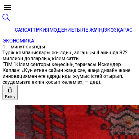
САЯСАТ
ТҮРКИЯ
МӘДЕНИЕТ
БІЛЕ ЖҮРІҢІЗ
КӨЗҚАРАС
ЭКОНОМИКА
1 ... минут оқылды
Түрік компаниялары жылдың алғашқы 4 айында 872
миллион долларлық кілем сатты
“TİM “Кілем секторы кеңесінің төрағасы Искендер
Каплан: «Күн өткен сайын жаңа сән, жаңа дизайн және
инновациямен өте қарқынды жұмыс істей отырып,
саудамызға екпін қосып келеміз», — деді.
Бөлісу