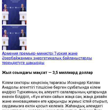
Армения премьер-министрі Түркия және
Әзербайжанмен энергетикалық байланыстарды
тереңдетуге шақырды
Жыл соңындағы мақсат — 3,5 миллиард доллар
Кілем секторы кеңесінің төрағасы Искендер Каплан
Анадолы агенттігі тілшісіне берген сұхбатында кілем
өндірісі Түркияның ең әлеуетті салаларының қатарында
екенін білдіріп, «Күн өткен сайын жаңа сән, жаңа дизайн
және инновациямен өте қарқынды жұмыс істей отырып,
саудамызға екпін қосып келеміз. Жаһандық әлемдегі