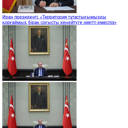
Иран президенті: «Территория тұтастығымызды
қорғаймыз, бірақ соғысты кеңейтуге ниетті емеспіз»