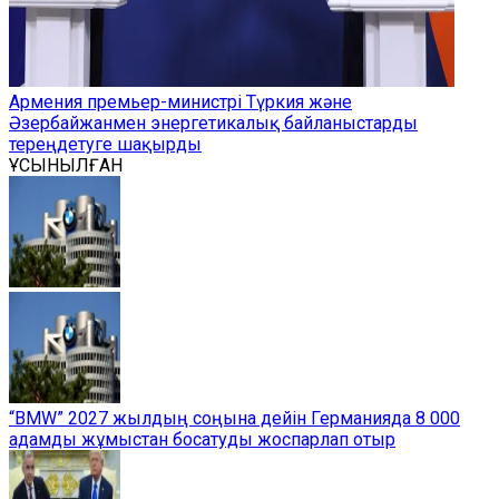
Армения премьер-министрі Түркия және
Әзербайжанмен энергетикалық байланыстарды
тереңдетуге шақырды
ҰСЫНЫЛҒАН
“BMW” 2027 жылдың соңына дейін Германияда 8 000
адамды жұмыстан босатуды жоспарлап отыр