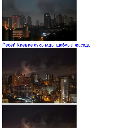
Ресей Киевке ауқымды шабуыл жасады