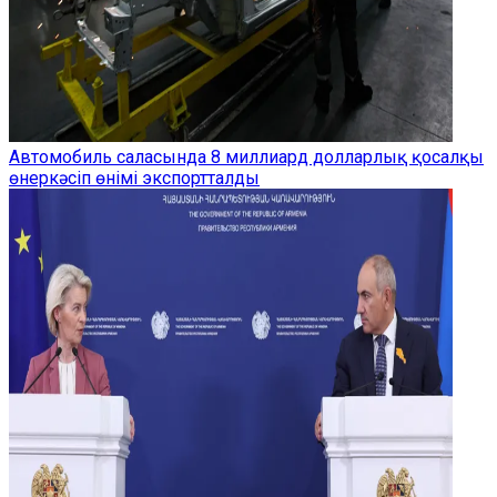
Автомобиль саласында 8 миллиард долларлық қосалқы
өнеркәсіп өнімі экспортталды