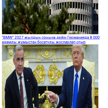
“BMW” 2027 жылдың соңына дейін Германияда 8 000
адамды жұмыстан босатуды жоспарлап отыр