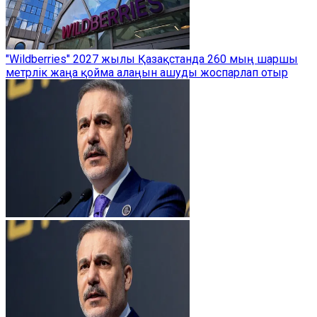
"Wildberries" 2027 жылы Қазақстанда 260 мың шаршы
метрлік жаңа қойма алаңын ашуды жоспарлап отыр