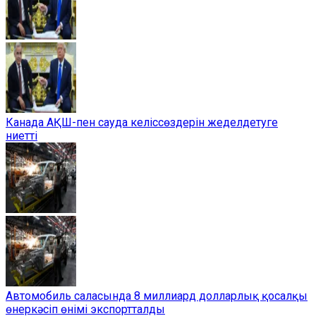
Канада АҚШ-пен сауда келіссөздерін жеделдетуге
ниетті
Автомобиль саласында 8 миллиард долларлық қосалқы
өнеркәсіп өнімі экспортталды