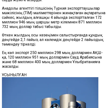
Анадолы агенттігі тілшісінің Түркия экспорттаушылар
мәжілісінің (TİM) мәліметтерінен жинақтаған ақпаратына
сәйкес, жылдың алғашқы 4 айында экспортталған 172
миллион 946 мың шаршы метр кілемнен 871 миллион
732 мың доллар табыс табылды.
Өткен жылдың осы кезеңімен салыстырғанда құндық
деңгейде 2,1 пайыз, ал көлемдік деңгейде 2 пайыздық
төмендеу тіркелді.
Ең көп экспорт 250 миллион 298 мың доллармен АҚШ-
қа, 120 миллион 951 мың доллармен Сауд Арабиясына
және 68 миллион 400 мың доллармен Ұлыбританияға
жасалды.
ҰСЫНЫЛҒАН