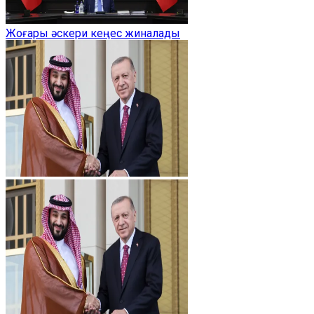
Жоғары әскери кеңес жиналады