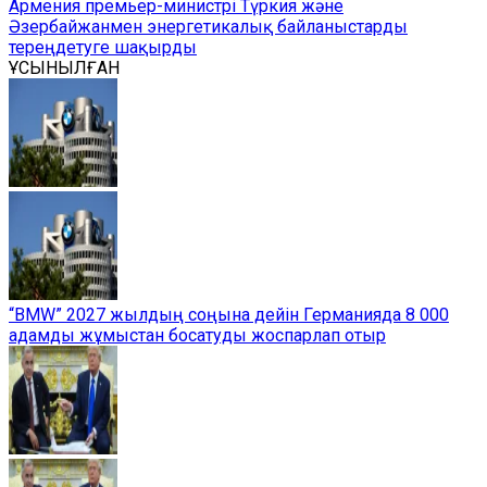
Армения премьер-министрі Түркия және
Әзербайжанмен энергетикалық байланыстарды
тереңдетуге шақырды
ҰСЫНЫЛҒАН
“BMW” 2027 жылдың соңына дейін Германияда 8 000
адамды жұмыстан босатуды жоспарлап отыр