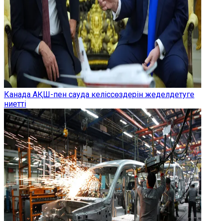
Канада АҚШ-пен сауда келіссөздерін жеделдетуге
ниетті