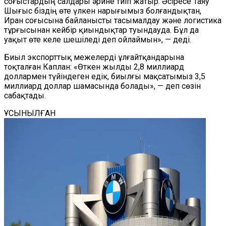
соғыстардың салдары әрине тиіп жатыр. Әсіресе Таяу
Шығыс біздің өте үлкен нарығымыз болғандықтан,
Иран соғысына байланысты тасымалдау және логистика
тұрғысынан кейбір қиындықтар туындауда. Бұл да
уақыт өте келе шешіледі деп ойлаймын», — деді.
Биыл экспорттық межелерді ұлғайтқандарына
тоқталған Каплан: «Өткен жылды 2,8 миллиард
доллармен түйіндеген едік, биылғы мақсатымыз 3,5
миллиард доллар шамасында болады», — деп сөзін
сабақтады.
ҰСЫНЫЛҒАН