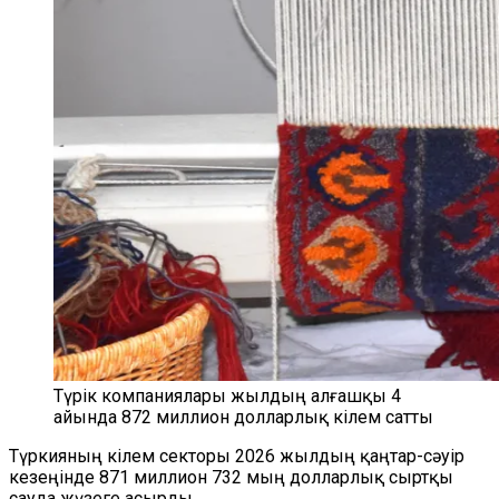
Түрік компаниялары жылдың алғашқы 4
айында 872 миллион долларлық кілем сатты
Түркияның кілем секторы 2026 жылдың қаңтар-сәуір
кезеңінде 871 миллион 732 мың долларлық сыртқы
сауда жүзеге асырды.