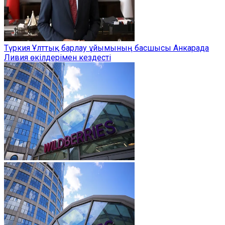
Түркия Ұлттық барлау ұйымының басшысы Анкарада
Ливия өкілдерімен кездесті