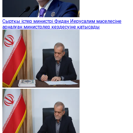
Сыртқы істер министрі Фидан Иерусалим мәселесіне
арналған министрлер кездесуіне қатысады