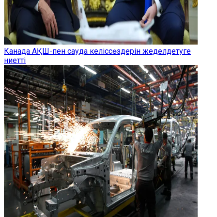
Канада АҚШ-пен сауда келіссөздерін жеделдетуге
ниетті