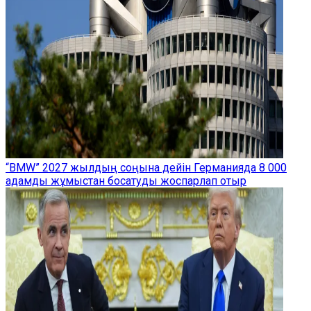
“BMW” 2027 жылдың соңына дейін Германияда 8 000
адамды жұмыстан босатуды жоспарлап отыр