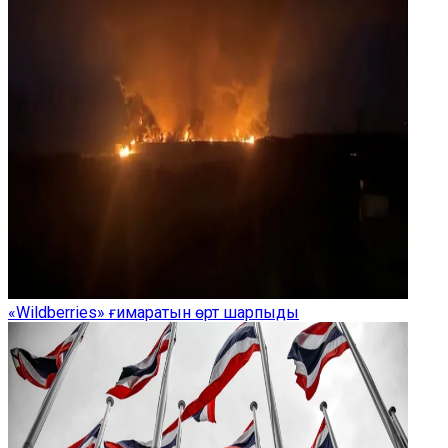
«Wildberries» ғимаратын өрт шарпыды