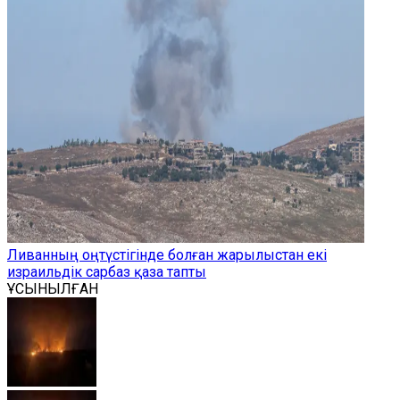
Ливанның оңтүстігінде болған жарылыстан екі
израильдік сарбаз қаза тапты
ҰСЫНЫЛҒАН