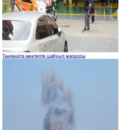
Таиландта мектепте шабуыл жасалды