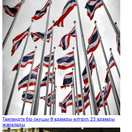
Таиландта бір оқушы 8 адамды өлтіріп, 23 адамды
жаралады