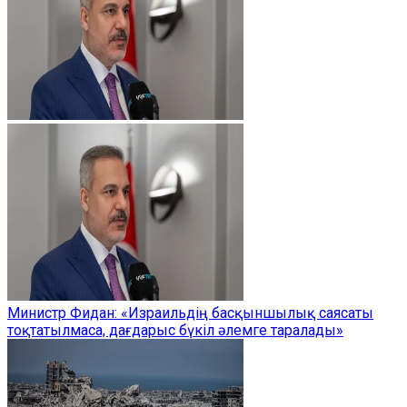
Министр Фидан: «Израильдің басқыншылық саясаты
тоқтатылмаса, дағдарыс бүкіл әлемге таралады»