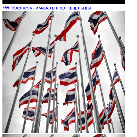
«Wildberries» ғимаратын өрт шарпыды