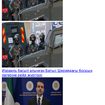
Израиль басып алынған Батыс Шериядағы босқын
лагеріне рейд жүргізді