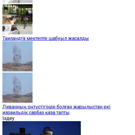
Таиландта мектепте шабуыл жасалды
Ливанның оңтүстігінде болған жарылыстан екі
израильдік сарбаз қаза тапты
Іздеу