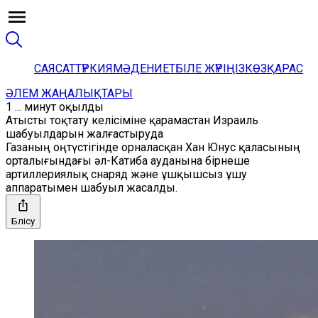
САЯСАТ
ТҮРКИЯ
МӘДЕНИЕТ
БІЛЕ ЖҮРІҢІЗ
КӨЗҚАРАС
ӘЛЕМ ЖАҢАЛЫҚТАРЫ
1 ... минут оқылды
Атысты тоқтату келісіміне қарамастан Израиль
шабуылдарын жалғастыруда
Газаның оңтүстігінде орналасқан Хан Юнус қаласының
орталығындағы әл-Катиба ауданына бірнеше
артиллериялық снаряд және ұшқышсыз ұшу
аппаратымен шабуыл жасалды.
Бөлісу