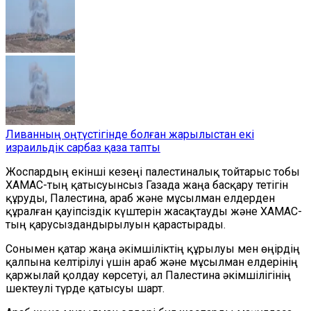
Ливанның оңтүстігінде болған жарылыстан екі
израильдік сарбаз қаза тапты
Жоспардың екінші кезеңі палестиналық тойтарыс тобы
ХАМАС-тың қатысуынсыз Газада жаңа басқару тетігін
құруды, Палестина, араб және мұсылман елдерден
құралған қауіпсіздік күштерін жасақтауды және ХАМАС-
тың қарусыздандырылуын қарастырады.
Сонымен қатар жаңа әкімшіліктің құрылуы мен өңірдің
қалпына келтірілуі үшін араб және мұсылман елдерінің
қаржылай қолдау көрсетуі, ал Палестина әкімшілігінің
шектеулі түрде қатысуы шарт.