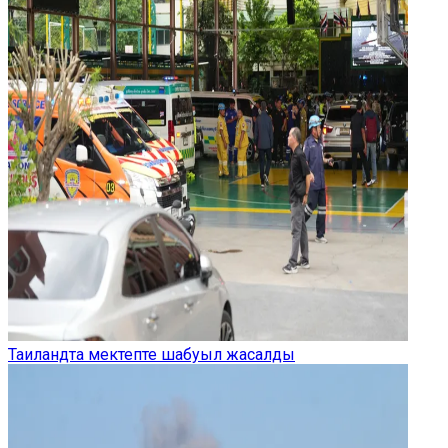
Таиландта мектепте шабуыл жасалды