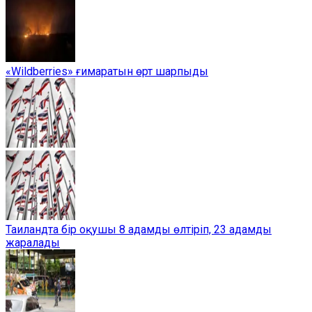
«Wildberries» ғимаратын өрт шарпыды
Таиландта бір оқушы 8 адамды өлтіріп, 23 адамды
жаралады