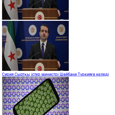
Сирия Сыртқы істер министрі Шайбани Түркияға келеді