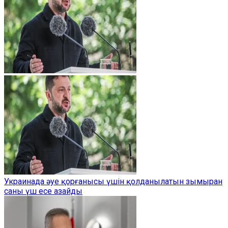
Украинада әуе қорғанысы үшін қолданылатын зымыран
саны үш есе азайды