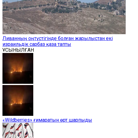
Ливанның оңтүстігінде болған жарылыстан екі
израильдік сарбаз қаза тапты
ҰСЫНЫЛҒАН
«Wildberries» ғимаратын өрт шарпыды