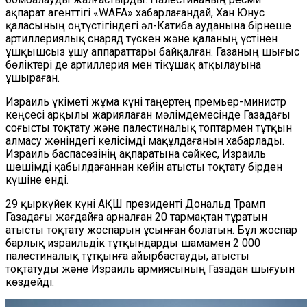
ақпарат агенттігі «WAFA» хабарлағандай, Хан Юнус
қаласының оңтүстігіндегі әл-Катиба ауданына бірнеше
артиллериялық снаряд түскен және қаланың үстінен
ұшқышсыз ұшу аппараттары байқалған. Газаның шығыс
бөліктері де артиллерия мен тікұшақ атқылауына
ұшыраған.
Израиль үкіметі жұма күні таңертең премьер-министр
кеңсесі арқылы жариялаған мәлімдемесінде Газадағы
соғысты тоқтату және палестиналық топтармен тұтқын
алмасу жөніндегі келісімді мақұлдағанын хабарлады.
Израиль баспасөзінің ақпаратына сәйкес, Израиль
шешімді қабылдағаннан кейін атысты тоқтату бірден
күшіне енді.
29 қыркүйек күні АҚШ президенті Дональд Трамп
Газадағы жағдайға арналған 20 тармақтан тұратын
атысты тоқтату жоспарын ұсынған болатын. Бұл жоспар
барлық израильдік тұтқындарды шамамен 2 000
палестиналық тұтқынға айырбастауды, атысты
тоқтатуды және Израиль армиясының Газадан шығуын
көздейді.