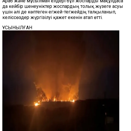
Араб және мұсылман елдері бұл жоспарды мақұлдаса
да кейбір шенеуніктер жоспардың толық жүзеге асуы
үшін әлі де көптеген егжей-тегжейдің талқыланып,
келіссөздер жүргізілуі қажет екенін атап өтті.
ҰСЫНЫЛҒАН