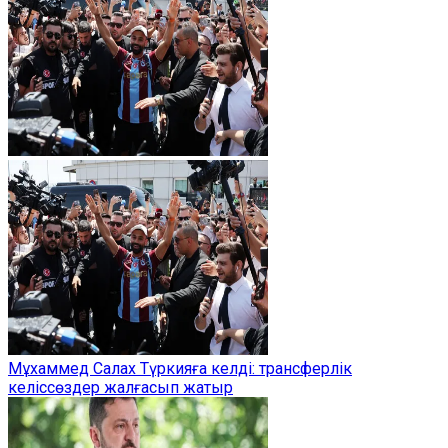
Мұхаммед Салах Түркияға келді: трансферлік
келіссөздер жалғасып жатыр