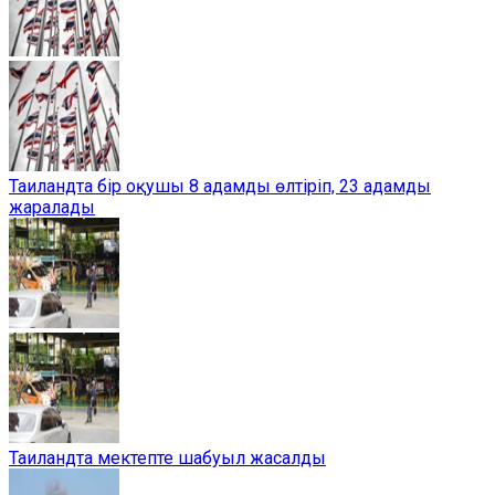
Таиландта бір оқушы 8 адамды өлтіріп, 23 адамды
жаралады
Таиландта мектепте шабуыл жасалды