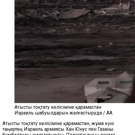
Атысты тоқтату келісіміне қарамастан
Израиль шабуылдарын жалғастыруда / AA
Атысты тоқтату келісіміне қарамастан, жұма күні
таңертең Израиль армиясы Хан Юнус пен Газаны
бомбалауды жалғастырды. Палестинаның ресми