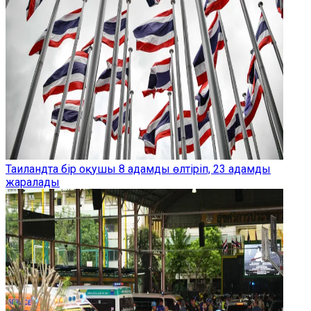
Таиландта бір оқушы 8 адамды өлтіріп, 23 адамды
жаралады