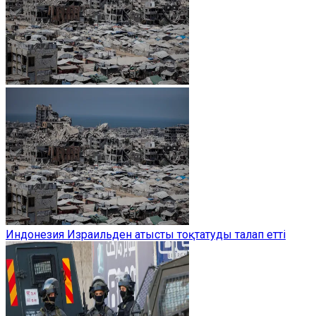
Индонезия Израильден атысты тоқтатуды талап етті