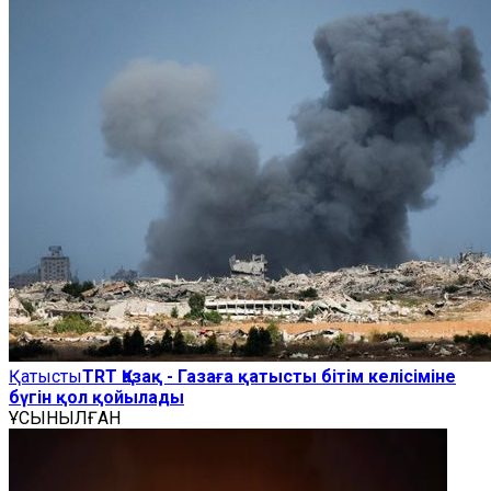
Қатысты
TRT Қазақ - Газаға қатысты бітім келісіміне
бүгін қол қойылады
ҰСЫНЫЛҒАН