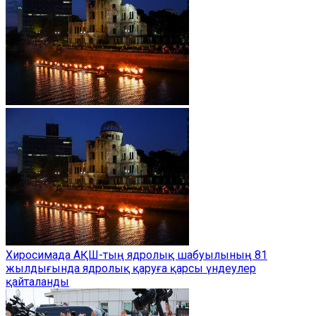
Хиросимада АҚШ-тың ядролық шабуылының 81
жылдығында ядролық қаруға қарсы үндеулер
қайталанды