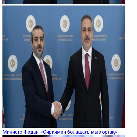
Министр Фидан: «Сириямен болашағымыз ортақ»