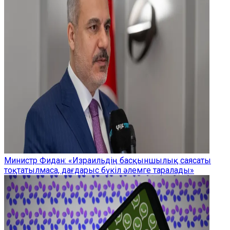
Министр Фидан: «Израильдің басқыншылық саясаты
тоқтатылмаса, дағдарыс бүкіл әлемге таралады»