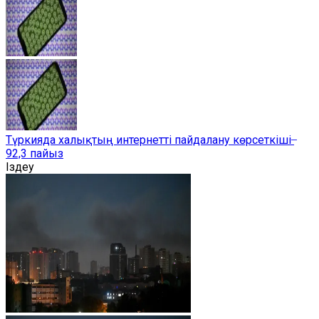
Түркияда халықтың интернетті пайдалану көрсеткіші ̶
92,3 пайыз
Іздеу