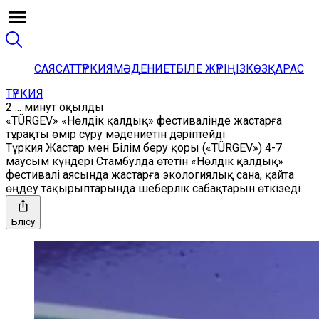
САЯСАТ
ТҮРКИЯ
МӘДЕНИЕТ
БІЛЕ ЖҮРІҢІЗ
КӨЗҚАРАС
ТҮРКИЯ
2 ... минут оқылды
«TÜRGEV» «Нөлдік қалдық» фестивалінде жастарға
тұрақты өмір сүру мәдениетін дәріптейді
Түркия Жастар мен Білім беру қоры («TÜRGEV») 4-7
маусым күндері Стамбулда өтетін «Нөлдік қалдық»
фестивалі аясында жастарға экологиялық сана, қайта
өңдеу тақырыптарында шеберлік сабақтарын өткізеді.
Бөлісу