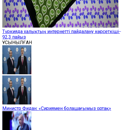
Түркияда халықтың интернетті пайдалану көрсеткіші ̶
92,3 пайыз
ҰСЫНЫЛҒАН
Министр Фидан: «Сириямен болашағымыз ортақ»