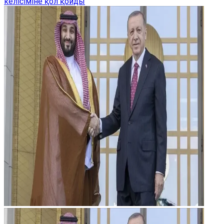
келісіміне қол қойды