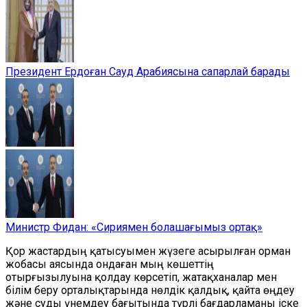
Президент Ердоған Сауд Арабиясына сапарлай барады
Министр Фидан: «Сириямен болашағымыз ортақ»
Қор жастардың қатысуымен жүзеге асырылған орман
жобасы аясында ондаған мың көшеттің
отырғызылуына қолдау көрсетіп, жатақханалар мен
білім беру орталықтарында нөлдік қалдық, қайта өңдеу
және суды үнемдеу бағытында түрлі бағдарламаны іске