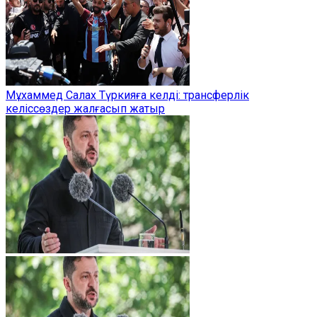
Мұхаммед Салах Түркияға келді: трансферлік
келіссөздер жалғасып жатыр