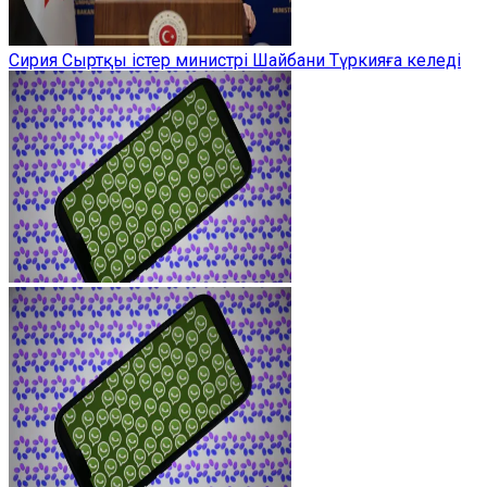
Сирия Сыртқы істер министрі Шайбани Түркияға келеді