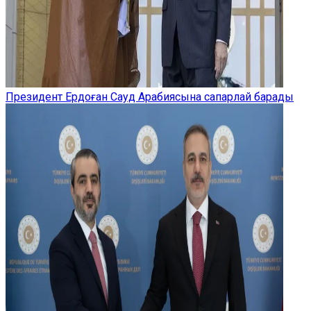
Президент Ердоған Сауд Арабиясына сапарлай барады