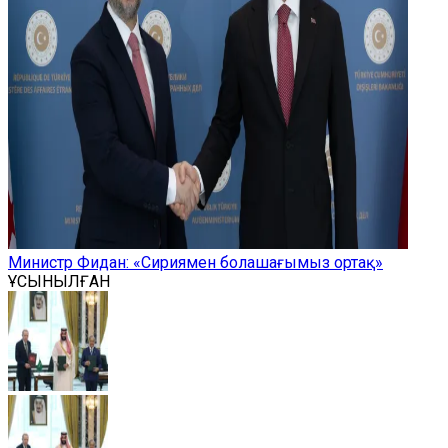
Министр Фидан: «Сириямен болашағымыз ортақ»
ҰСЫНЫЛҒАН