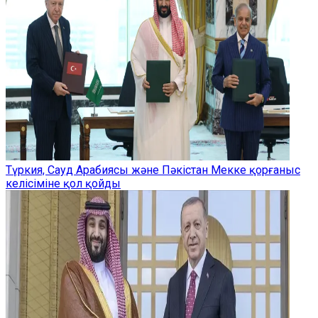
Түркия, Сауд Арабиясы және Пәкістан Мекке қорғаныс
келісіміне қол қойды