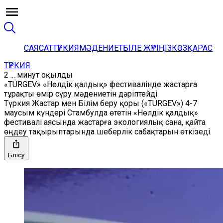
САЯСАТ
ТҮРКИЯ
МӘДЕНИЕТ
БІЛЕ ЖҮРІҢІЗ
КӨЗҚАРАС
ТҮРКИЯ
2 ... минут оқылды
«TÜRGEV» «Нөлдік қалдық» фестивалінде жастарға
тұрақты өмір сүру мәдениетін дәріптейді
Түркия Жастар мен Білім беру қоры («TÜRGEV») 4-7
маусым күндері Стамбулда өтетін «Нөлдік қалдық»
фестивалі аясында жастарға экологиялық сана, қайта
өңдеу тақырыптарында шеберлік сабақтарын өткізеді.
Бөлісу