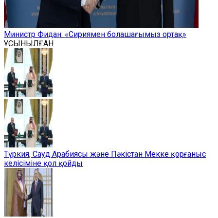
Министр Фидан: «Сириямен болашағымыз ортақ»
ҰСЫНЫЛҒАН
Түркия, Сауд Арабиясы және Пәкістан Мекке қорғаныс
келісіміне қол қойды