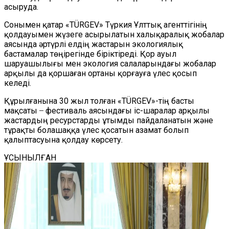
асыруда.
Сонымен қатар «TÜRGEV» Түркия Ұлттық агенттігінің
қолдауымен жүзеге асырылатын халықаралық жобалар
аясында әртүрлі елдің жастарын экологиялық
бастамалар төңірегінде біріктіреді. Қор ауыл
шаруашылығы мен экология салаларындағы жобалар
арқылы да қоршаған ортаны қорғауға үлес қосып
келеді.
Құрылғанына 30 жыл толған «TÜRGEV»-тің басты
мақсаты ̶ фестиваль аясындағы іс-шаралар арқылы
жастардың ресурстарды ұтымды пайдаланатын және
тұрақты болашаққа үлес қосатын азамат болып
қалыптасуына қолдау көрсету.
ҰСЫНЫЛҒАН