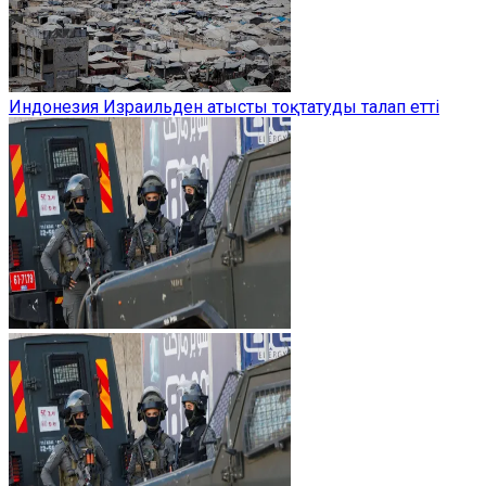
Индонезия Израильден атысты тоқтатуды талап етті