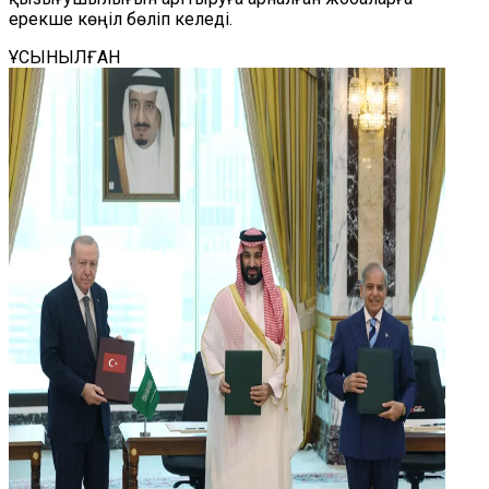
ерекше көңіл бөліп келеді.
ҰСЫНЫЛҒАН