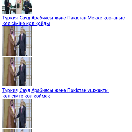
Түркия, Сауд Арабиясы және Пәкістан Мекке қорғаныс
келісіміне қол қойды
Түркия, Сауд Арабиясы және Пәкістан үшжақты
келісімге қол қоймақ