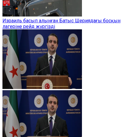
Израиль басып алынған Батыс Шериядағы босқын
лагеріне рейд жүргізді