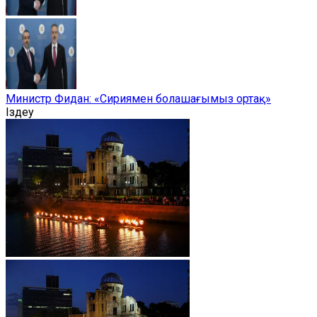
Министр Фидан: «Сириямен болашағымыз ортақ»
Іздеу