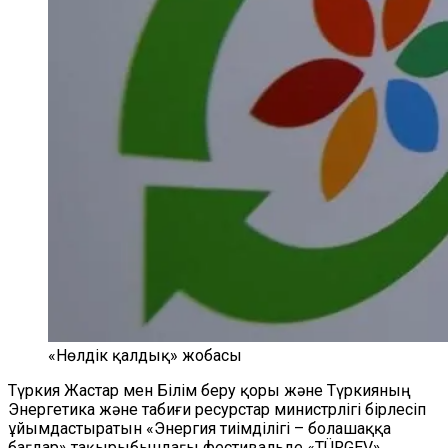
«Нөлдік қалдық» жобасы
Түркия Жастар мен Білім беру қоры және Түркияның
Энергетика және табиғи ресурстар министрлігі бірлесіп
ұйымдастыратын «Энергия тиімділігі – болашаққа
бағдар» тақырыбындағы фестивальде «TÜRGEV»