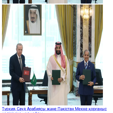
Түркия, Сауд Арабиясы және Пәкістан Мекке қорғаныс