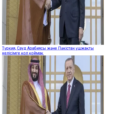
Түркия, Сауд Арабиясы және Пәкістан үшжақты
келісімге қол қоймақ