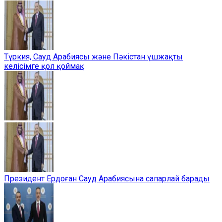
Түркия, Сауд Арабиясы және Пәкістан үшжақты
келісімге қол қоймақ
Президент Ердоған Сауд Арабиясына сапарлай барады