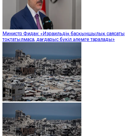
Министр Фидан: «Израильдің басқыншылық саясаты
тоқтатылмаса, дағдарыс бүкіл әлемге таралады»