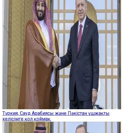
Түркия, Сауд Арабиясы және Пәкістан үшжақты
келісімге қол қоймақ