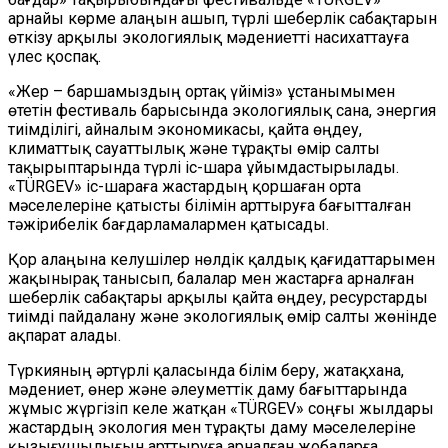
арнайы көрме алаңын ашып, түрлі шеберлік сабақтарын
өткізу арқылы экологиялық мәдениетті насихаттауға
үлес қоспақ.
«Жер – баршамыздың ортақ үйіміз» ұстанымымен
өтетін фестиваль барысында экологиялық сана, энергия
тиімділігі, айналым экономикасы, қайта өңдеу,
климаттық сауаттылық және тұрақты өмір салты
тақырыптарында түрлі іс-шара ұйымдастырылады.
«TÜRGEV» іс-шараға жастардың қоршаған орта
мәселелеріне қатысты білімін арттыруға бағытталған
тәжірибелік бағдарламалармен қатысады.
Қор алаңына келушілер нөлдік қалдық қағидаттарымен
жақынырақ танысып, балалар мен жастарға арналған
шеберлік сабақтары арқылы қайта өңдеу, ресурстарды
тиімді пайдалану және экологиялық өмір салты жөнінде
ақпарат алады.
Түркияның әртүрлі қаласында білім беру, жатақхана,
мәдениет, өнер және әлеуметтік даму бағыттарында
жұмыс жүргізіп келе жатқан «TÜRGEV» соңғы жылдары
жастардың экология мен тұрақты даму мәселелеріне
қызығушылығын арттыруға арналған жобаларға