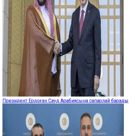
Президент Ердоған Сауд Арабиясына сапарлай барады