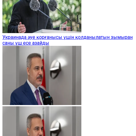
Украинада әуе қорғанысы үшін қолданылатын зымыран
саны үш есе азайды