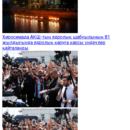
Хиросимада АҚШ-тың ядролық шабуылының 81
жылдығында ядролық қаруға қарсы үндеулер
қайталанды