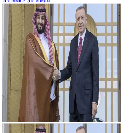
келісіміне қол қойды