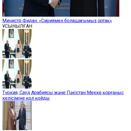
Министр Фидан: «Сириямен болашағымыз ортақ»
ҰСЫНЫЛҒАН
Түркия, Сауд Арабиясы және Пәкістан Мекке қорғаныс
келісіміне қол қойды