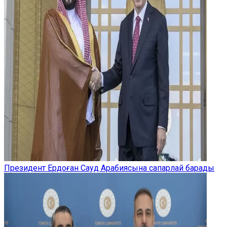
Президент Ердоған Сауд Арабиясына сапарлай барады