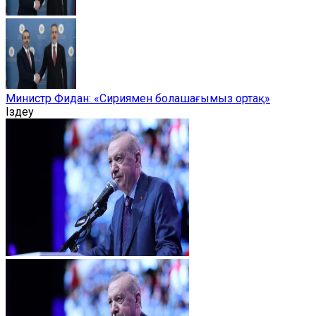
Министр Фидан: «Сириямен болашағымыз ортақ»
Іздеу