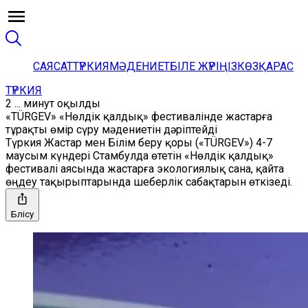
САЯСАТ
ТҮРКИЯ
МӘДЕНИЕТ
БІЛЕ ЖҮРІҢІЗ
КӨЗҚАРАС
ТҮРКИЯ
2 ... минут оқылды
«TÜRGEV» «Нөлдік қалдық» фестивалінде жастарға
тұрақты өмір сүру мәдениетін дәріптейді
Түркия Жастар мен Білім беру қоры («TÜRGEV») 4-7
маусым күндері Стамбулда өтетін «Нөлдік қалдық»
фестивалі аясында жастарға экологиялық сана, қайта
өңдеу тақырыптарында шеберлік сабақтарын өткізеді.
Бөлісу