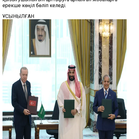
ерекше көңіл бөліп келеді.
ҰСЫНЫЛҒАН