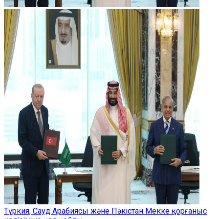
Түркия, Сауд Арабиясы және Пәкістан Мекке қорғаныс