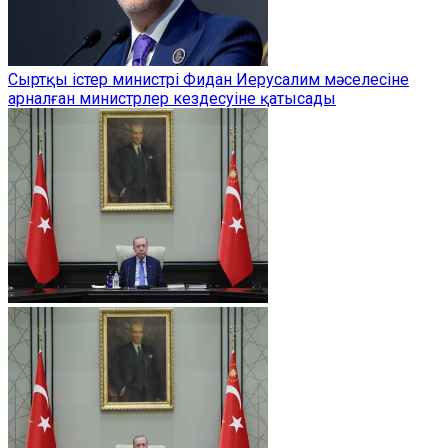
Сыртқы істер министрі Фидан Иерусалим мәселесіне
арналған министрлер кездесуіне қатысады