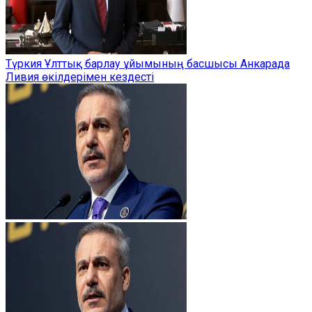
Түркия Ұлттық барлау ұйымының басшысы Анкарада
Ливия өкілдерімен кездесті