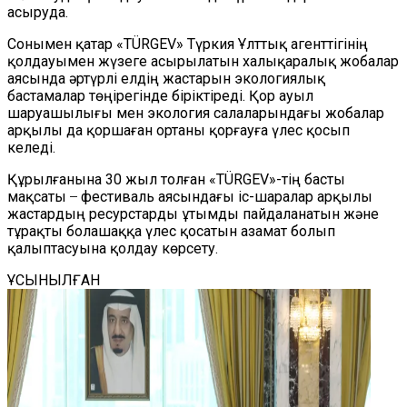
асыруда.
Сонымен қатар «TÜRGEV» Түркия Ұлттық агенттігінің
қолдауымен жүзеге асырылатын халықаралық жобалар
аясында әртүрлі елдің жастарын экологиялық
бастамалар төңірегінде біріктіреді. Қор ауыл
шаруашылығы мен экология салаларындағы жобалар
арқылы да қоршаған ортаны қорғауға үлес қосып
келеді.
Құрылғанына 30 жыл толған «TÜRGEV»-тің басты
мақсаты ̶ фестиваль аясындағы іс-шаралар арқылы
жастардың ресурстарды ұтымды пайдаланатын және
тұрақты болашаққа үлес қосатын азамат болып
қалыптасуына қолдау көрсету.
ҰСЫНЫЛҒАН