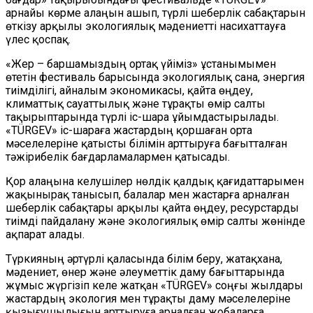
арнайы көрме алаңын ашып, түрлі шеберлік сабақтарын
өткізу арқылы экологиялық мәдениетті насихаттауға
үлес қоспақ.
«Жер – баршамыздың ортақ үйіміз» ұстанымымен
өтетін фестиваль барысында экологиялық сана, энергия
тиімділігі, айналым экономикасы, қайта өңдеу,
климаттық сауаттылық және тұрақты өмір салты
тақырыптарында түрлі іс-шара ұйымдастырылады.
«TÜRGEV» іс-шараға жастардың қоршаған орта
мәселелеріне қатысты білімін арттыруға бағытталған
тәжірибелік бағдарламалармен қатысады.
Қор алаңына келушілер нөлдік қалдық қағидаттарымен
жақынырақ танысып, балалар мен жастарға арналған
шеберлік сабақтары арқылы қайта өңдеу, ресурстарды
тиімді пайдалану және экологиялық өмір салты жөнінде
ақпарат алады.
Түркияның әртүрлі қаласында білім беру, жатақхана,
мәдениет, өнер және әлеуметтік даму бағыттарында
жұмыс жүргізіп келе жатқан «TÜRGEV» соңғы жылдары
жастардың экология мен тұрақты даму мәселелеріне
қызығушылығын арттыруға арналған жобаларға