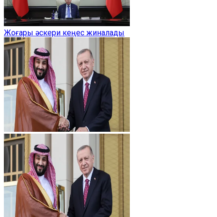
Жоғары әскери кеңес жиналады