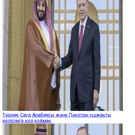
Түркия, Сауд Арабиясы және Пәкістан үшжақты
келісімге қол қоймақ