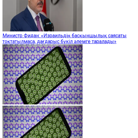
Министр Фидан: «Израильдің басқыншылық саясаты
тоқтатылмаса, дағдарыс бүкіл әлемге таралады»