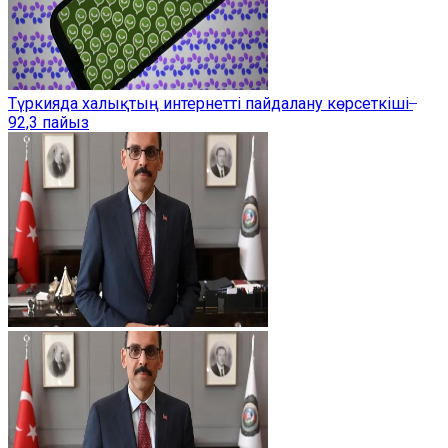
Түркияда халықтың интернетті пайдалану көрсеткіші ̶
92,3 пайыз