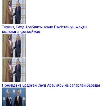
Түркия, Сауд Арабиясы және Пәкістан үшжақты
келісімге қол қоймақ
Президент Ердоған Сауд Арабиясына сапарлай барады