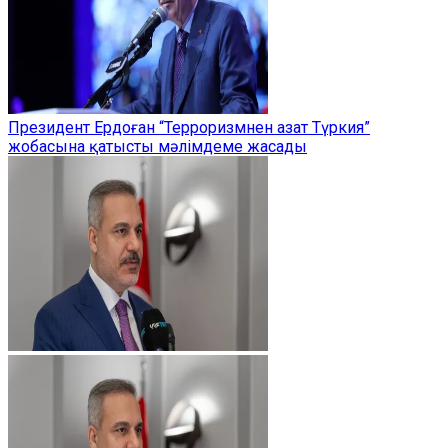
Президент Ердоған “Терроризмнен азат Түркия”
жобасына қатысты мәлімдеме жасады