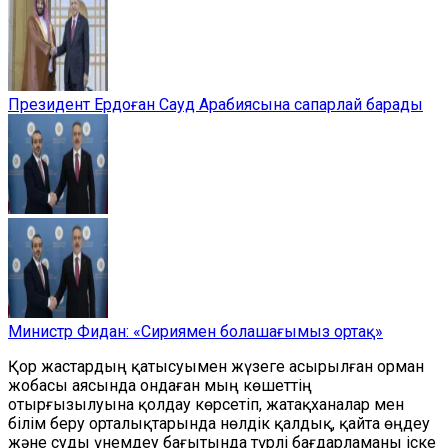
Президент Ердоған Сауд Арабиясына сапарлай барады
Министр Фидан: «Сириямен болашағымыз ортақ»
Қор жастардың қатысуымен жүзеге асырылған орман
жобасы аясында ондаған мың көшеттің
отырғызылуына қолдау көрсетіп, жатақханалар мен
білім беру орталықтарында нөлдік қалдық, қайта өңдеу
және суды үнемдеу бағытында түрлі бағдарламаны іске