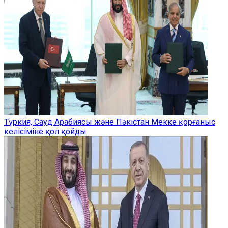
Түркия, Сауд Арабиясы және Пәкістан Мекке қорғаныс
келісіміне қол қойды