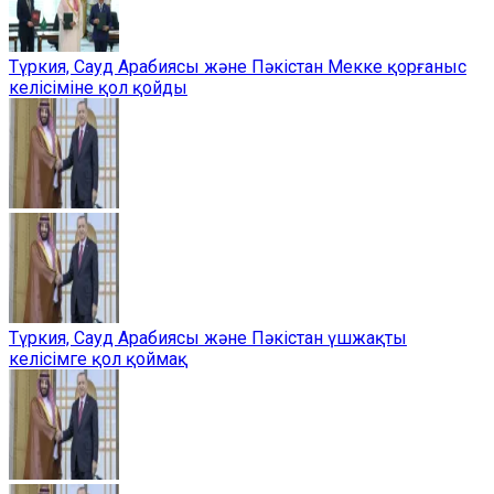
Түркия, Сауд Арабиясы және Пәкістан Мекке қорғаныс
келісіміне қол қойды
Түркия, Сауд Арабиясы және Пәкістан үшжақты
келісімге қол қоймақ