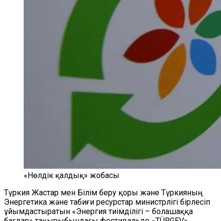
«Нөлдік қалдық» жобасы
Түркия Жастар мен Білім беру қоры және Түркияның
Энергетика және табиғи ресурстар министрлігі бірлесіп
ұйымдастыратын «Энергия тиімділігі – болашаққа
бағдар» тақырыбындағы фестивальде «TÜRGEV»