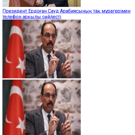
Президент Ердоған Сауд Арабиясының тақ мұрагерімен
телефон арқылы сөйлесті