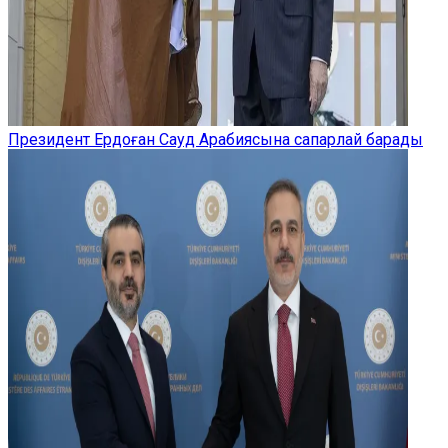
Президент Ердоған Сауд Арабиясына сапарлай барады