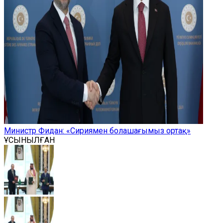
Министр Фидан: «Сириямен болашағымыз ортақ»
ҰСЫНЫЛҒАН