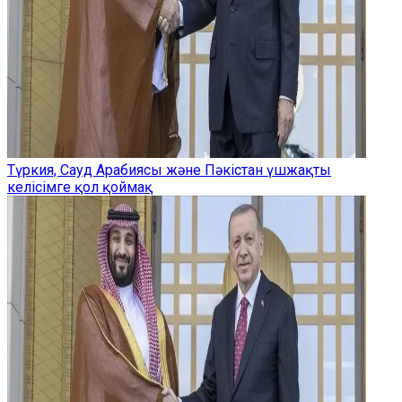
Түркия, Сауд Арабиясы және Пәкістан үшжақты
келісімге қол қоймақ