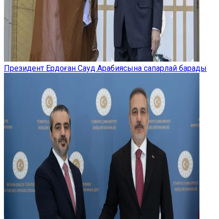
Президент Ердоған Сауд Арабиясына сапарлай барады