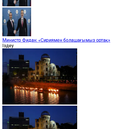
Министр Фидан: «Сириямен болашағымыз ортақ»
Іздеу