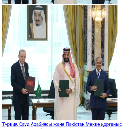
Түркия, Сауд Арабиясы және Пәкістан Мекке қорғаныс