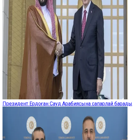
Президент Ердоған Сауд Арабиясына сапарлай барады