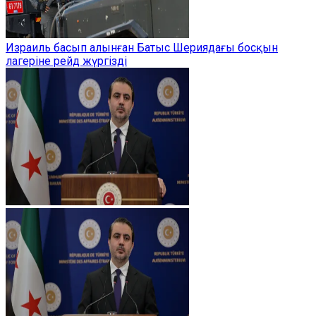
Израиль басып алынған Батыс Шериядағы босқын
лагеріне рейд жүргізді