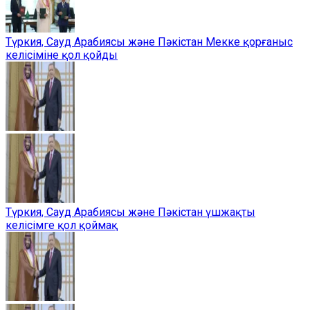
Түркия, Сауд Арабиясы және Пәкістан Мекке қорғаныс
келісіміне қол қойды
Түркия, Сауд Арабиясы және Пәкістан үшжақты
келісімге қол қоймақ