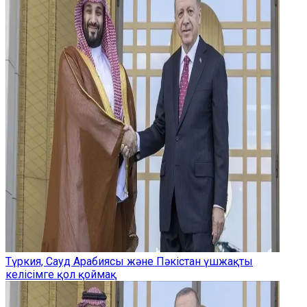
Түркия, Сауд Арабиясы және Пәкістан үшжақты
келісімге қол қоймақ