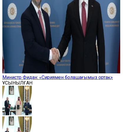
Министр Фидан: «Сириямен болашағымыз ортақ»
ҰСЫНЫЛҒАН