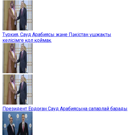
Түркия, Сауд Арабиясы және Пәкістан үшжақты
келісімге қол қоймақ
Президент Ердоған Сауд Арабиясына сапарлай барады