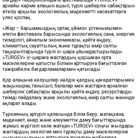
арнайы көрме алаңын ашып, түрлі шеберлік сабақтарын
өткізу арқылы экологиялық мәдениетті насихаттауға
үлес қоспақ.
«Жер – баршамыздың ортақ үйіміз» ұстанымымен
өтетін фестиваль барысында экологиялық сана, энергия
тиімділігі, айналым экономикасы, қайта өңдеу,
климаттық сауаттылық және тұрақты өмір салты
тақырыптарында түрлі іс-шара ұйымдастырылады.
«TÜRGEV» іс-шараға жастардың қоршаған орта
мәселелеріне қатысты білімін арттыруға бағытталған
тәжірибелік бағдарламалармен қатысады.
Қор алаңына келушілер нөлдік қалдық қағидаттарымен
жақынырақ танысып, балалар мен жастарға арналған
шеберлік сабақтары арқылы қайта өңдеу, ресурстарды
тиімді пайдалану және экологиялық өмір салты жөнінде
ақпарат алады.
Түркияның әртүрлі қаласында білім беру, жатақхана,
мәдениет, өнер және әлеуметтік даму бағыттарында
жұмыс жүргізіп келе жатқан «TÜRGEV» соңғы жылдары
жастардың экология мен тұрақты даму мәселелеріне
қызығушылығын арттыруға арналған жобаларға