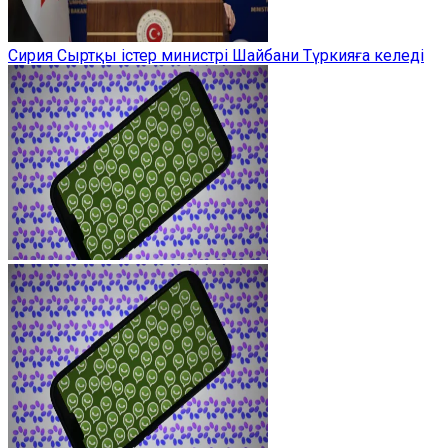
Сирия Сыртқы істер министрі Шайбани Түркияға келеді