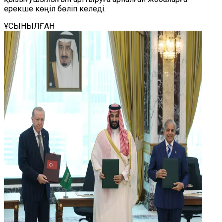
ерекше көңіл бөліп келеді.
ҰСЫНЫЛҒАН