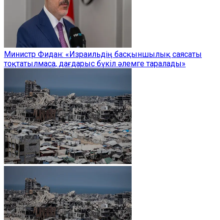
Министр Фидан: «Израильдің басқыншылық саясаты
тоқтатылмаса, дағдарыс бүкіл әлемге таралады»