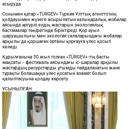
асыруда.
Сонымен қатар «TÜRGEV» Түркия Ұлттық агенттігінің
қолдауымен жүзеге асырылатын халықаралық жобалар
аясында әртүрлі елдің жастарын экологиялық
бастамалар төңірегінде біріктіреді. Қор ауыл
шаруашылығы мен экология салаларындағы жобалар
арқылы да қоршаған ортаны қорғауға үлес қосып
келеді.
Құрылғанына 30 жыл толған «TÜRGEV»-тің басты
мақсаты ̶ фестиваль аясындағы іс-шаралар арқылы
жастардың ресурстарды ұтымды пайдаланатын және
тұрақты болашаққа үлес қосатын азамат болып
қалыптасуына қолдау көрсету.
ҰСЫНЫЛҒАН