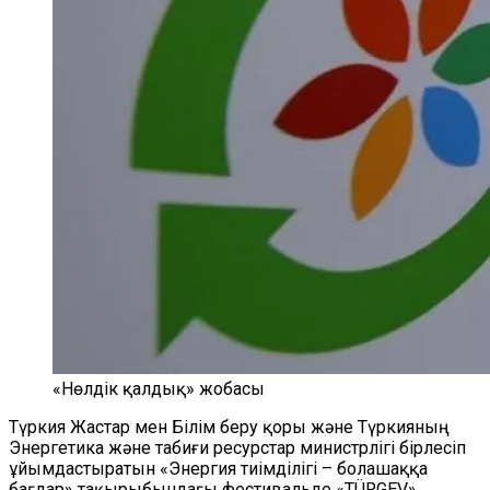
«Нөлдік қалдық» жобасы
Түркия Жастар мен Білім беру қоры және Түркияның
Энергетика және табиғи ресурстар министрлігі бірлесіп
ұйымдастыратын «Энергия тиімділігі – болашаққа
бағдар» тақырыбындағы фестивальде «TÜRGEV»