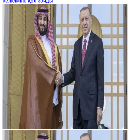
келісіміне қол қойды