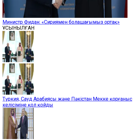
Министр Фидан: «Сириямен болашағымыз ортақ»
ҰСЫНЫЛҒАН
Түркия, Сауд Арабиясы және Пәкістан Мекке қорғаныс
келісіміне қол қойды