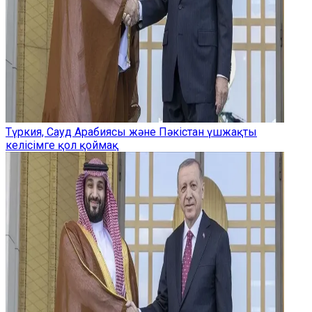
Түркия, Сауд Арабиясы және Пәкістан үшжақты
келісімге қол қоймақ