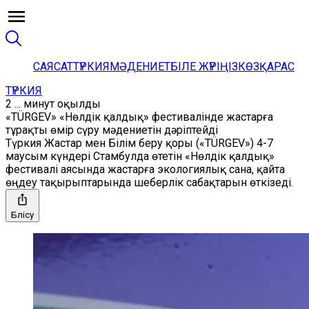
САЯСАТ
ТҮРКИЯ
МӘДЕНИЕТ
БІЛЕ ЖҮРІҢІЗ
КӨЗҚАРАС
ТҮРКИЯ
2 ... минут оқылды
«TÜRGEV» «Нөлдік қалдық» фестивалінде жастарға
тұрақты өмір сүру мәдениетін дәріптейді
Түркия Жастар мен Білім беру қоры («TÜRGEV») 4-7
маусым күндері Стамбулда өтетін «Нөлдік қалдық»
фестивалі аясында жастарға экологиялық сана, қайта
өңдеу тақырыптарында шеберлік сабақтарын өткізеді.
Бөлісу