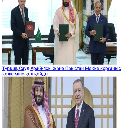
Түркия, Сауд Арабиясы және Пәкістан Мекке қорғаныс
келісіміне қол қойды