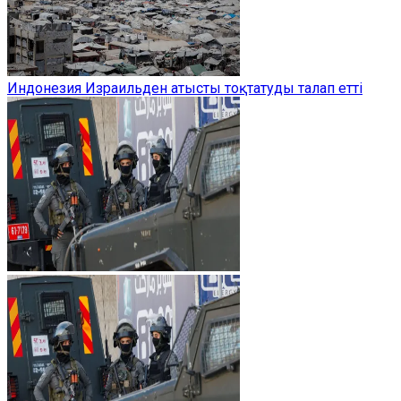
Индонезия Израильден атысты тоқтатуды талап етті