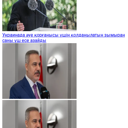
Украинада әуе қорғанысы үшін қолданылатын зымыран
саны үш есе азайды