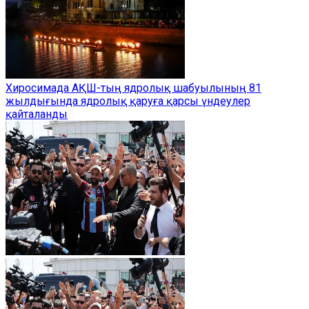
Хиросимада АҚШ-тың ядролық шабуылының 81
жылдығында ядролық қаруға қарсы үндеулер
қайталанды