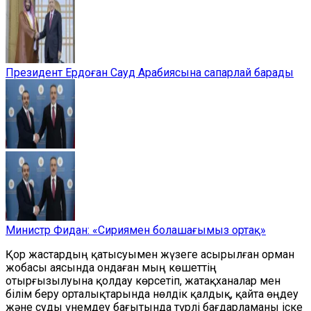
Президент Ердоған Сауд Арабиясына сапарлай барады
Министр Фидан: «Сириямен болашағымыз ортақ»
Қор жастардың қатысуымен жүзеге асырылған орман
жобасы аясында ондаған мың көшеттің
отырғызылуына қолдау көрсетіп, жатақханалар мен
білім беру орталықтарында нөлдік қалдық, қайта өңдеу
және суды үнемдеу бағытында түрлі бағдарламаны іске