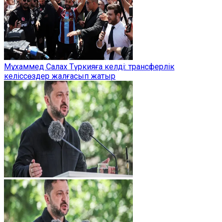
Мұхаммед Салах Түркияға келді: трансферлік
келіссөздер жалғасып жатыр