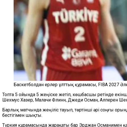
Баскетболдан ерлер ұлттық құрамасы, FIBA 2027 Әл
Топта 5 ойында 5 жеңіске жетіп, көшбасшы ретінде екін
Шехмус Хазер, Малачи Флинн, Джеди Осман, Алперен Шен
Барлық матчында жеңіліс тауып, төртінші әрі соңғы оры
бестігімен шықты.
Түркия құрамасында жарақаты бар Эрджан Османимен қат