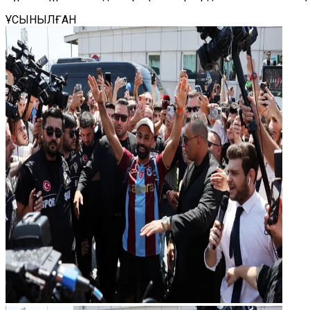
ҰСЫНЫЛҒАН