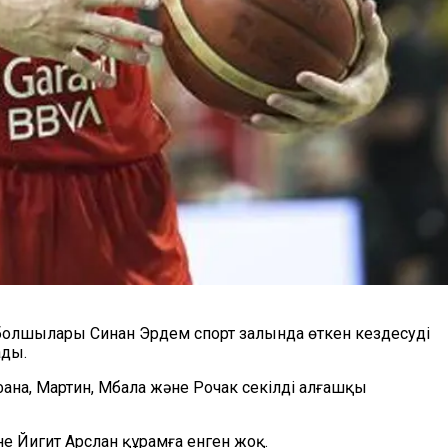
тболшылары Синан Эрдем спорт залында өткен кездесуді
ады.
ана, Мартин, Мбала және Рочак секілді алғашқы
 Йигит Арслан құрамға енген жоқ.