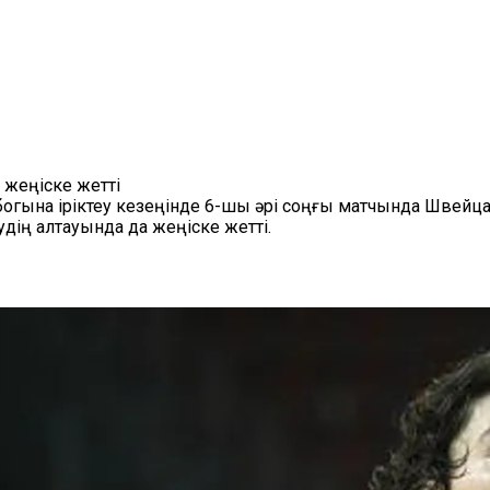
жеңіске жетті
богына іріктеу кезеңінде 6-шы әрі соңғы матчында Швей
дің алтауында да жеңіске жетті.