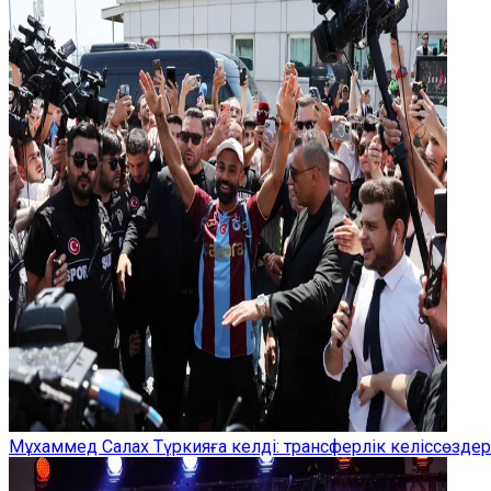
Мұхаммед Салах Түркияға келді: трансферлік келіссөзд