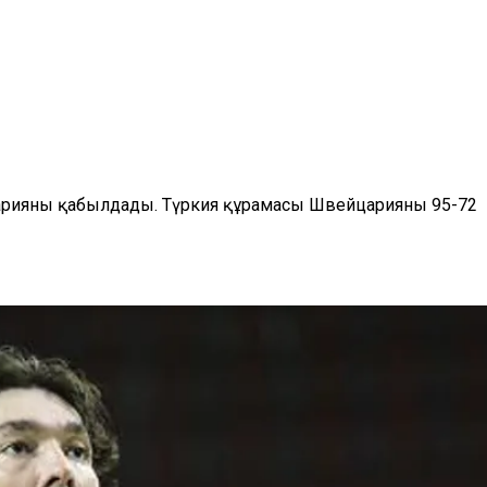
царияны қабылдады. Түркия құрамасы Швейцарияны 95-72