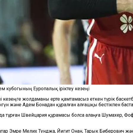
ем кубогының Еуропалық іріктеу кезеңі
ші кезеңге жолдаманы ерте қамтамасыз еткен түрік баске
гүн және Адем Бонадан құралған алғашқы бестікпен баст
нда тұрған Швейцария құрамасы болса алаңға Шумахер, Фоф
ар Эмре Мелих Тунджа, Йигит Онан, Тарык Биберович және