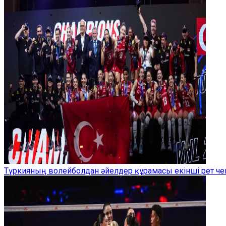
Түркияның волейболдан әйелдер құрамасы екінші рет ч