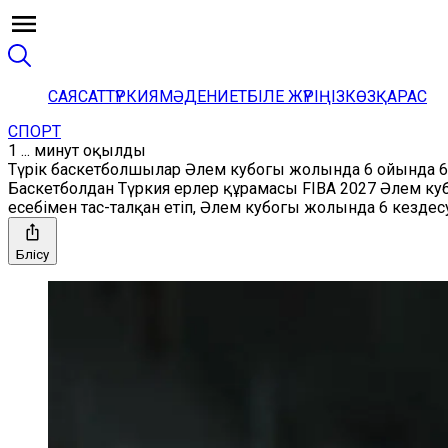
САЯСАТ
ТҮРКИЯ
МӘДЕНИЕТ
БІЛЕ ЖҮРІҢІЗ
КӨЗҚАРАС
СПОРТ
1 ... минут оқылды
Түрік баскетболшылар Әлем кубогы жолында 6 ойында 6 
Баскетболдан Түркия ерлер құрамасы FIBA 2027 Әлем ку
есебімен тас-талқан етіп, Әлем кубогы жолында 6 кездесу
Бөлісу