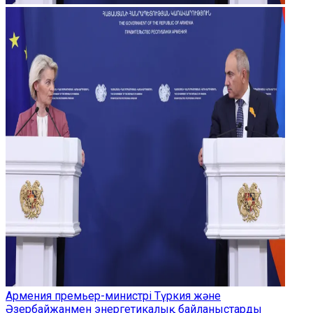
Армения премьер-министрі Түркия және
Әзербайжанмен энергетикалық байланыстарды