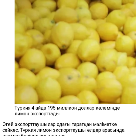
Түркия 4 айда 195 миллион доллар көлемінде
лимон экспорттады
Эгей экспорттаушылар одағы таратқан мәліметке
сәйкес, Түркия лимон экспорттаушы елдер арасында
әлемде бесінші орында тұр.