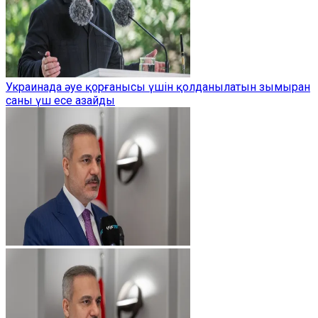
Украинада әуе қорғанысы үшін қолданылатын зымыран
саны үш есе азайды