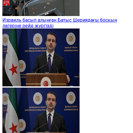
Израиль басып алынған Батыс Шериядағы босқын
лагеріне рейд жүргізді