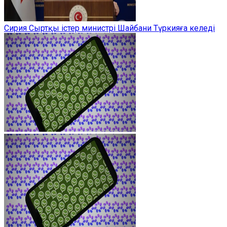
Сирия Сыртқы істер министрі Шайбани Түркияға келеді