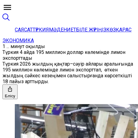
САЯСАТ
ТҮРКИЯ
МӘДЕНИЕТ
БІЛЕ ЖҮРІҢІЗ
КӨЗҚАРАС
ЭКОНОМИКА
1 ... минут оқылды
Түркия 4 айда 195 миллион доллар көлемінде лимон
экспорттады
Түркия 2026 жылдың қаңтар–сәуір айлары аралығында
195 миллион көлемінде лимон экспорттап, өткен
жылдың сәйкес кезеңімен салыстырғанда көрсеткішті
18 пайыз арттырды.
Бөлісу