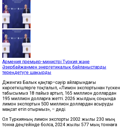
Армения премьер-министрі Түркия және
Әзербайжанмен энергетикалық байланыстарды
тереңдетуге шақырды
Дженгиз Балык қаңтар–сәуір айларындағы
көрсеткіштерге тоқталып, «Лимон экспортынан түскен
табысымыз 18 пайыз артып, 165 миллион доллардан
195 миллион долларға жетті. 2026 жылдың соңында
лимон экспортын 500 миллион доллардан асыруды
мақсат етіп отырмыз», – деді.
Ол Түркияның лимон экспорты 2002 жылы 230 мың
тонна деңгейінде болса, 2024 жылы 577 мың тоннаға