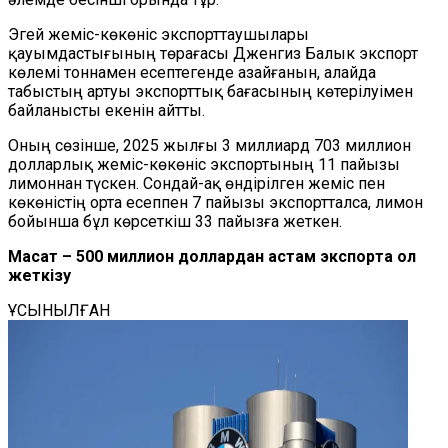
Эгей жеміс-көкөніс экспорттаушылары
қауымдастығының төрағасы Дженгиз Балык экспорт
көлемі тоннамен есептегенде азайғанын, алайда
табыстың артуы экспорттық бағасының көтерілуімен
байланысты екенін айтты.
Оның сөзінше, 2025 жылғы 3 миллиард 703 миллион
долларлық жеміс-көкөніс экспортының 11 пайызы
лимоннан түскен. Сондай-ақ өндірілген жеміс пен
көкөністің орта есеппен 7 пайызы экспортталса, лимон
бойынша бұл көрсеткіш 33 пайызға жеткен.
Мақсат – 500 миллион доллардан астам экспортқа қол
жеткізу
ҰСЫНЫЛҒАН