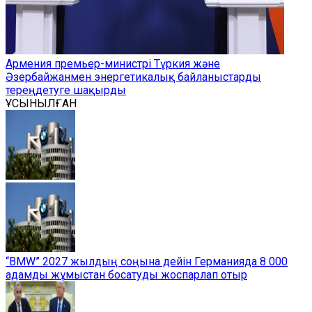
Армения премьер-министрі Түркия және
Әзербайжанмен энергетикалық байланыстарды
тереңдетуге шақырды
ҰСЫНЫЛҒАН
“BMW” 2027 жылдың соңына дейін Германияда 8 000
адамды жұмыстан босатуды жоспарлап отыр