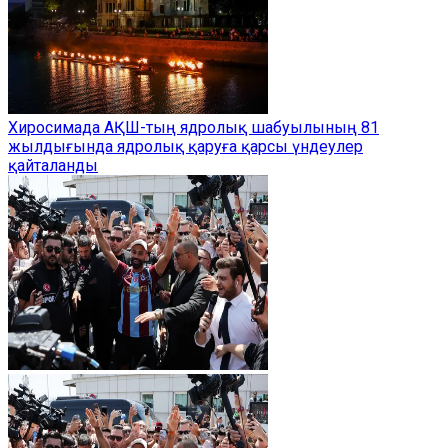
Хиросимада АҚШ-тың ядролық шабуылының 81
жылдығында ядролық қаруға қарсы үндеулер
қайталанды