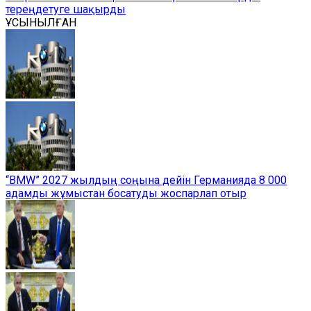
тереңдетуге шақырды
ҰСЫНЫЛҒАН
“BMW” 2027 жылдың соңына дейін Германияда 8 000
адамды жұмыстан босатуды жоспарлап отыр