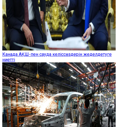
Канада АҚШ-пен сауда келіссөздерін жеделдетуге
ниетті