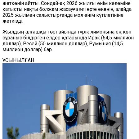
жеткенін айтты. Сондай-ақ 2026 жылғы өнім көлеміне
қатысты нақты болжам жасауға әлі ерте екенін, алайда
2025 жылмен салыстырғанда мол өнім күтілетініне
жеткізді.
Жылдың алғашқы төрт айында түрік лимонына ең көп
сұраныс білдірген елдер қатарында Ирак (64,5 миллион
доллар), Ресей (50 миллион доллар), Румыния (14,5
миллион доллар) бар.
ҰСЫНЫЛҒАН