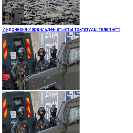
Индонезия Израильден атысты тоқтатуды талап етті