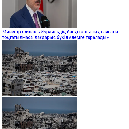
Министр Фидан: «Израильдің басқыншылық саясаты
тоқтатылмаса, дағдарыс бүкіл әлемге таралады»