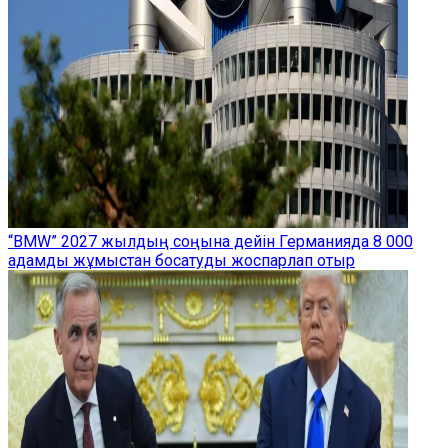
“BMW” 2027 жылдың соңына дейін Германияда 8 000
адамды жұмыстан босатуды жоспарлап отыр