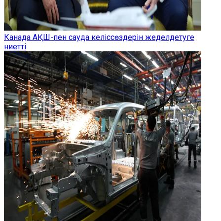
Канада АҚШ-пен сауда келіссөздерін жеделдетуге
ниетті