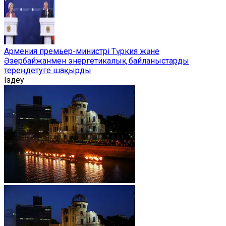
Армения премьер-министрі Түркия және
Әзербайжанмен энергетикалық байланыстарды
тереңдетуге шақырды
Іздеу