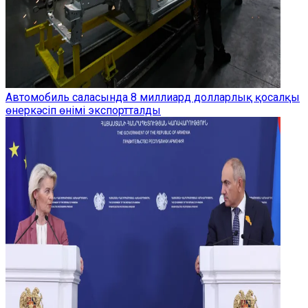
Автомобиль саласында 8 миллиард долларлық қосалқы
өнеркәсіп өнімі экспортталды