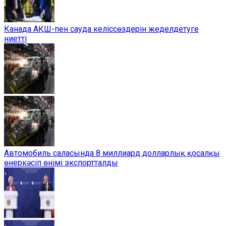
Канада АҚШ-пен сауда келіссөздерін жеделдетуге
ниетті
Автомобиль саласында 8 миллиард долларлық қосалқы
өнеркәсіп өнімі экспортталды