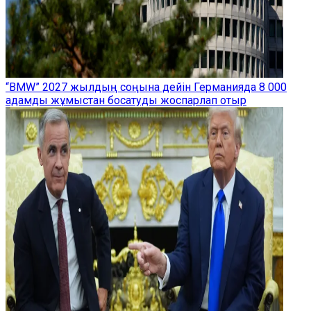
“BMW” 2027 жылдың соңына дейін Германияда 8 000
адамды жұмыстан босатуды жоспарлап отыр