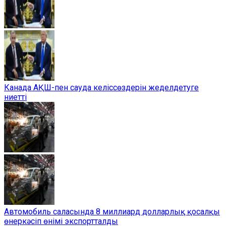
Канада АҚШ-пен сауда келіссөздерін жеделдетуге
ниетті
Автомобиль саласында 8 миллиард долларлық қосалқы
өнеркәсіп өнімі экспортталды