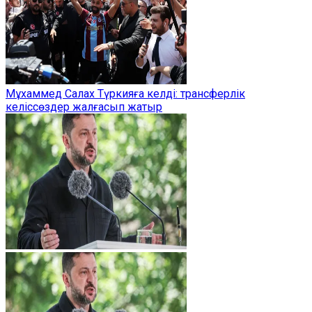
Мұхаммед Салах Түркияға келді: трансферлік
келіссөздер жалғасып жатыр