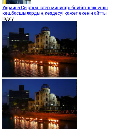
Украина Сыртқы істер министрі бейбітшілік үшін
көшбасшылардың кездесуі қажет екенін айтты
Іздеу