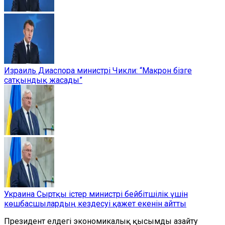
Израиль Диаспора министрі Чикли: “Макрон бізге
сатқындық жасады”
Украина Сыртқы істер министрі бейбітшілік үшін
көшбасшылардың кездесуі қажет екенін айтты
Президент елдегі экономикалық қысымды азайту