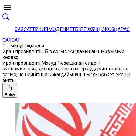
САЯСАТ
ТҮРКИЯ
МӘДЕНИЕТ
БІЛЕ ЖҮРІҢІЗ
КӨЗҚАРАС
САЯСАТ
1 ... минут оқылды
Иран президенті: «Біз соғыс жағдайынан шығуымыз
керек»
Иран президенті Масуд Пезешкиан елдегі
экономикалық қиындықтарға назар аударып, елдің не
соғыс, не бейбітшілік жағдайынан шығуы қажет екенін
айтты.
Бөлісу