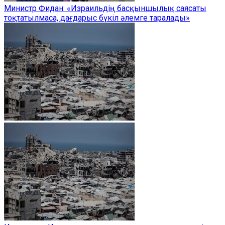
Министр Фидан: «Израильдің басқыншылық саясаты
тоқтатылмаса, дағдарыс бүкіл әлемге таралады»