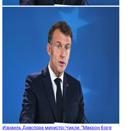
Израиль Диаспора министрі Чикли: “Макрон бізге