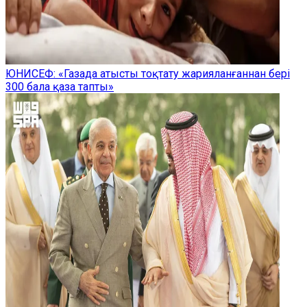
ЮНИСЕФ: «Газада атысты тоқтату жарияланғаннан бері
300 бала қаза тапты»