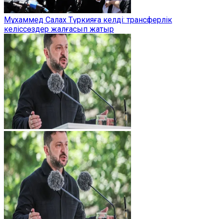
Мұхаммед Салах Түркияға келді: трансферлік
келіссөздер жалғасып жатыр