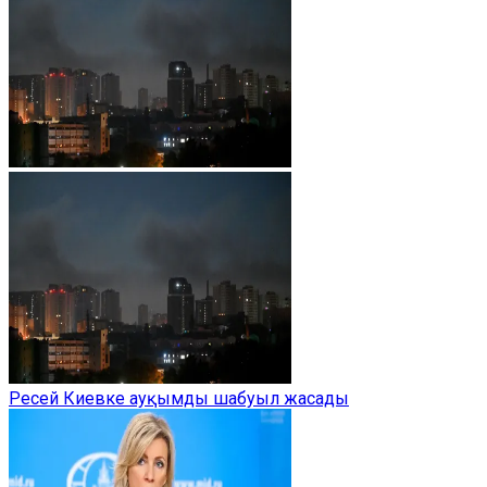
Ресей Киевке ауқымды шабуыл жасады