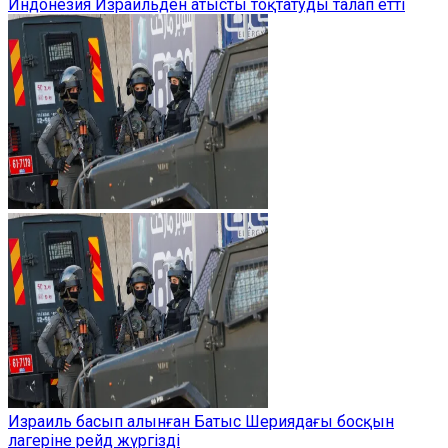
Индонезия Израильден атысты тоқтатуды талап етті
Израиль басып алынған Батыс Шериядағы босқын
лагеріне рейд жүргізді