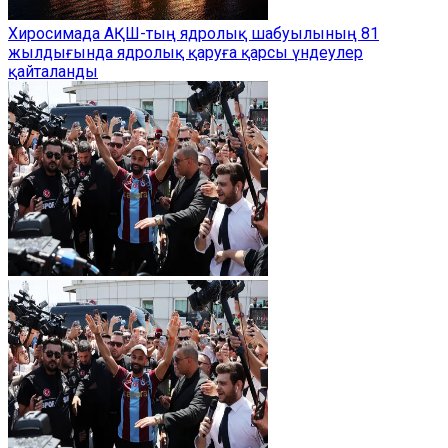
Хиросимада АҚШ-тың ядролық шабуылының 81
жылдығында ядролық қаруға қарсы үндеулер
қайталанды