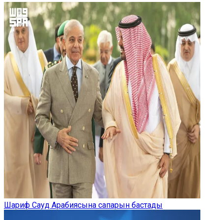
Шариф Сауд Арабиясына сапарын бастады