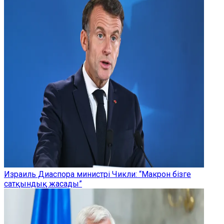
Израиль Диаспора министрі Чикли: “Макрон бізге
сатқындық жасады”