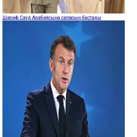
Шариф Сауд Арабиясына сапарын бастады