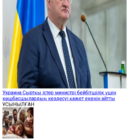
Украина Сыртқы істер министрі бейбітшілік үшін
көшбасшылардың кездесуі қажет екенін айтты
ҰСЫНЫЛҒАН