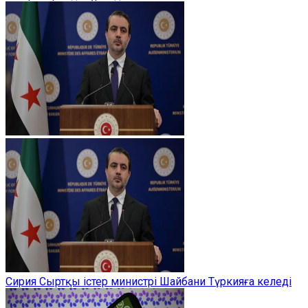
Сирия Сыртқы істер министрі Шайбани Түркияға келеді