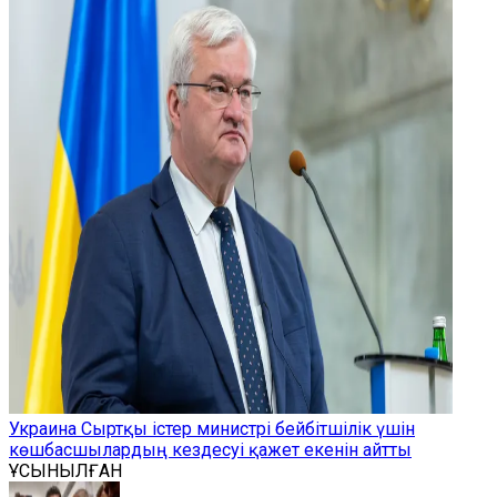
Украина Сыртқы істер министрі бейбітшілік үшін
көшбасшылардың кездесуі қажет екенін айтты
ҰСЫНЫЛҒАН