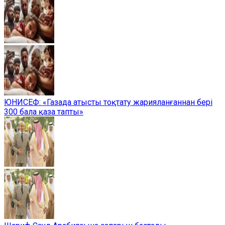
ЮНИСЕФ: «Газада атысты тоқтату жарияланғаннан бері
300 бала қаза тапты»