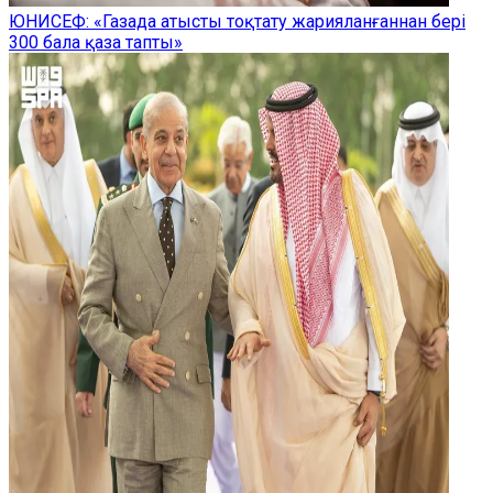
ЮНИСЕФ: «Газада атысты тоқтату жарияланғаннан бері
300 бала қаза тапты»