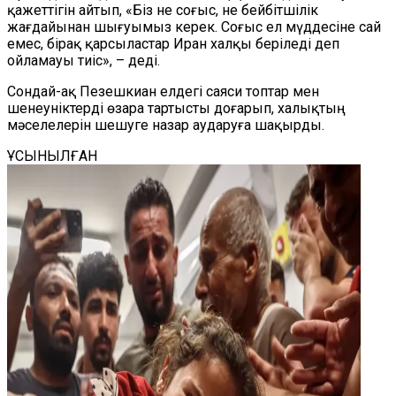
қажеттігін айтып, «Біз не соғыс, не бейбітшілік
жағдайынан шығуымыз керек. Соғыс ел мүддесіне сай
емес, бірақ қарсыластар Иран халқы беріледі деп
ойламауы тиіс», – деді.
Сондай-ақ Пезешкиан елдегі саяси топтар мен
шенеуніктерді өзара тартысты доғарып, халықтың
мәселелерін шешуге назар аударуға шақырды.
ҰСЫНЫЛҒАН