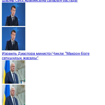
Шариф Сауд Арабиясына сапарын бастады
Израиль Диаспора министрі Чикли: “Макрон бізге
сатқындық жасады”