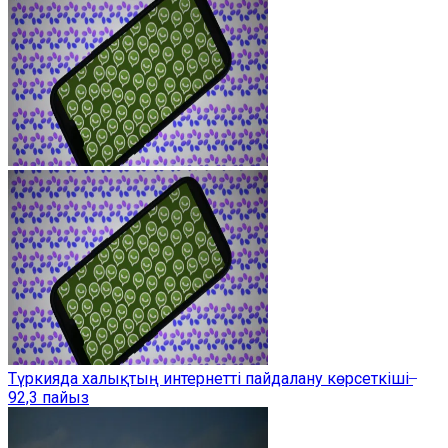
Түркияда халықтың интернетті пайдалану көрсеткіші ̶
92,3 пайыз