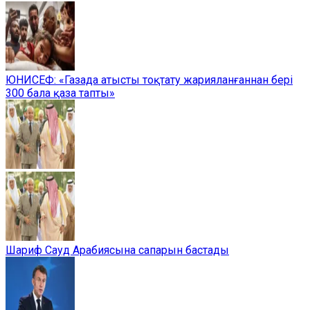
ЮНИСЕФ: «Газада атысты тоқтату жарияланғаннан бері
300 бала қаза тапты»
Шариф Сауд Арабиясына сапарын бастады