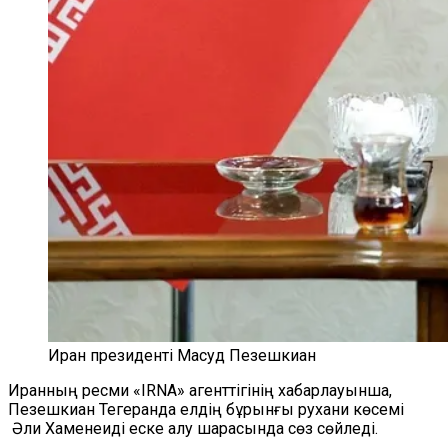
Иран президенті Масуд Пезешкиан
Иранның ресми «IRNA» агенттігінің хабарлауынша,
Пезешкиан Тегеранда елдің бұрынғы рухани көсемі
Әли Хаменеиді еске алу шарасында сөз сөйледі.