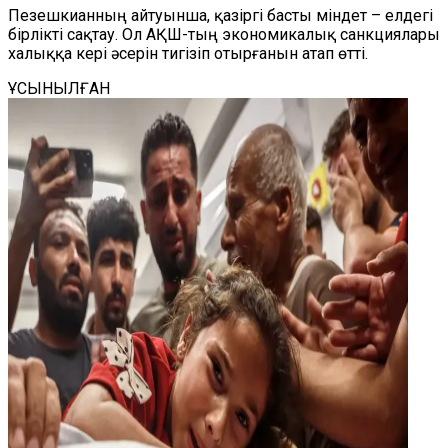
Пезешкианның айтуынша, қазіргі басты міндет – елдегі
бірлікті сақтау. Ол АҚШ-тың экономикалық санкциялары
халыққа кері әсерін тигізіп отырғанын атап өтті.
ҰСЫНЫЛҒАН