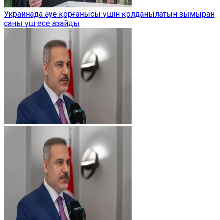
Украинада әуе қорғанысы үшін қолданылатын зымыран
саны үш есе азайды