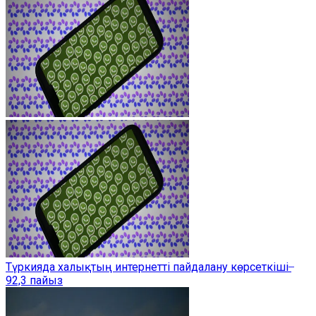
Түркияда халықтың интернетті пайдалану көрсеткіші ̶
92,3 пайыз