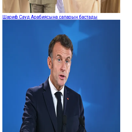
Шариф Сауд Арабиясына сапарын бастады