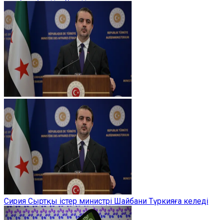
Сирия Сыртқы істер министрі Шайбани Түркияға келеді