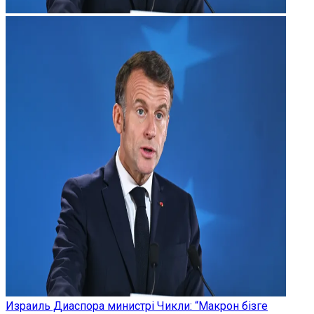
Израиль Диаспора министрі Чикли: “Макрон бізге