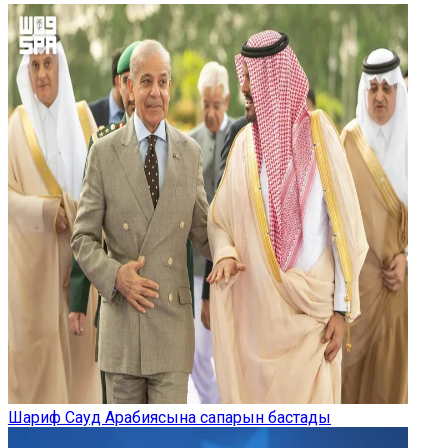
Шариф Сауд Арабиясына сапарын бастады