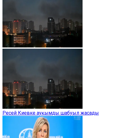
Ресей Киевке ауқымды шабуыл жасады