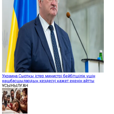
Украина Сыртқы істер министрі бейбітшілік үшін
көшбасшылардың кездесуі қажет екенін айтты
ҰСЫНЫЛҒАН