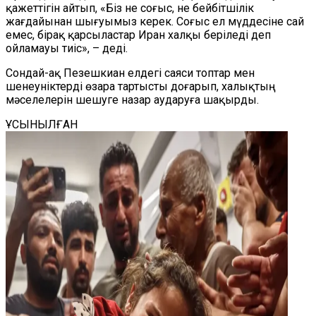
қажеттігін айтып, «Біз не соғыс, не бейбітшілік
жағдайынан шығуымыз керек. Соғыс ел мүддесіне сай
емес, бірақ қарсыластар Иран халқы беріледі деп
ойламауы тиіс», – деді.
Сондай-ақ Пезешкиан елдегі саяси топтар мен
шенеуніктерді өзара тартысты доғарып, халықтың
мәселелерін шешуге назар аударуға шақырды.
ҰСЫНЫЛҒАН