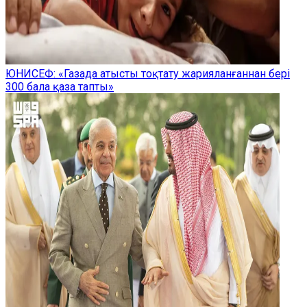
ЮНИСЕФ: «Газада атысты тоқтату жарияланғаннан бері
300 бала қаза тапты»