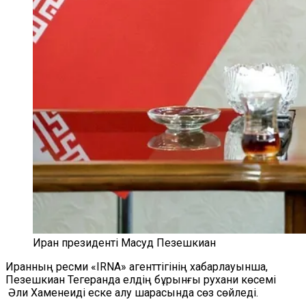
Иран президенті Масуд Пезешкиан
Иранның ресми «IRNA» агенттігінің хабарлауынша,
Пезешкиан Тегеранда елдің бұрынғы рухани көсемі
Әли Хаменеиді еске алу шарасында сөз сөйледі.