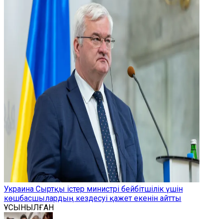
Украина Сыртқы істер министрі бейбітшілік үшін
көшбасшылардың кездесуі қажет екенін айтты
ҰСЫНЫЛҒАН