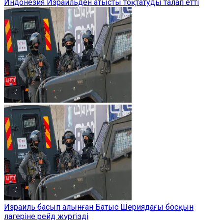
Индонезия Израильден атысты тоқтатуды талап етті
Израиль басып алынған Батыс Шериядағы босқын
лагеріне рейд жүргізді