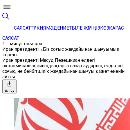
САЯСАТ
ТҮРКИЯ
МӘДЕНИЕТ
БІЛЕ ЖҮРІҢІЗ
КӨЗҚАРАС
САЯСАТ
1 ... минут оқылды
Иран президенті: «Біз соғыс жағдайынан шығуымыз
керек»
Иран президенті Масуд Пезешкиан елдегі
экономикалық қиындықтарға назар аударып, елдің не
соғыс, не бейбітшілік жағдайынан шығуы қажет екенін
айтты.
Бөлісу