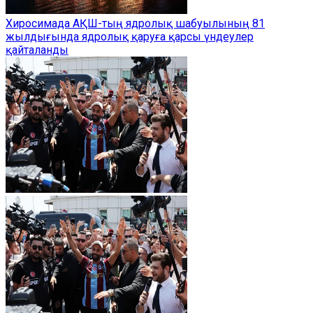
Хиросимада АҚШ-тың ядролық шабуылының 81
жылдығында ядролық қаруға қарсы үндеулер
қайталанды