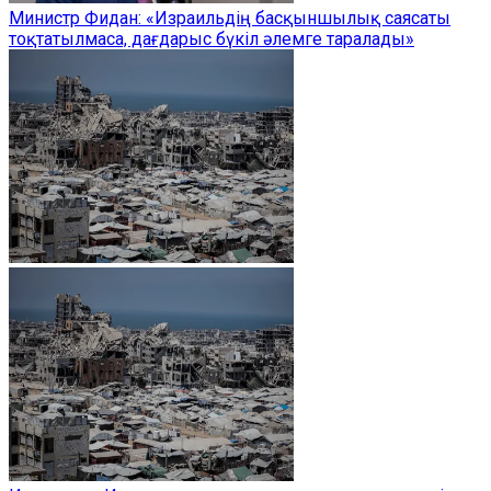
Министр Фидан: «Израильдің басқыншылық саясаты
тоқтатылмаса, дағдарыс бүкіл әлемге таралады»