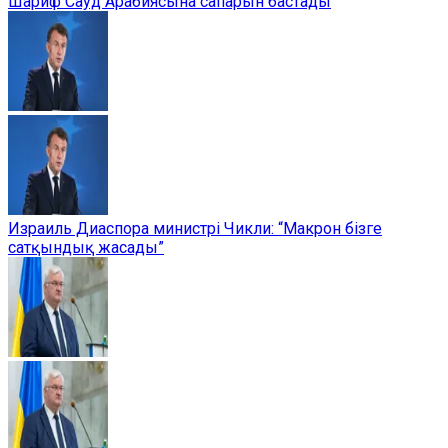
Шариф Сауд Арабиясына сапарын бастады
Израиль Диаспора министрі Чикли: “Макрон бізге
сатқындық жасады”