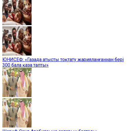
ЮНИСЕФ: «Газада атысты тоқтату жарияланғаннан бері
300 бала қаза тапты»