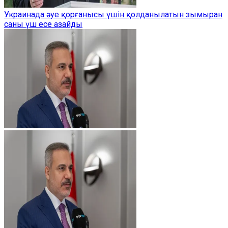
Украинада әуе қорғанысы үшін қолданылатын зымыран
саны үш есе азайды