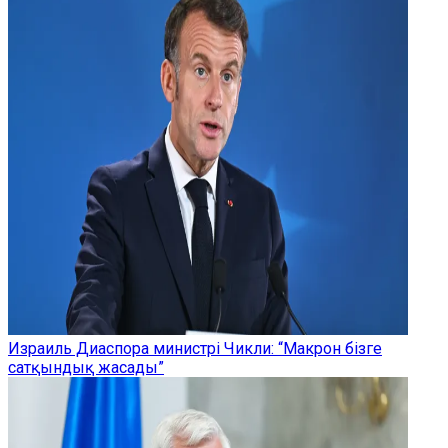
Израиль Диаспора министрі Чикли: “Макрон бізге
сатқындық жасады”