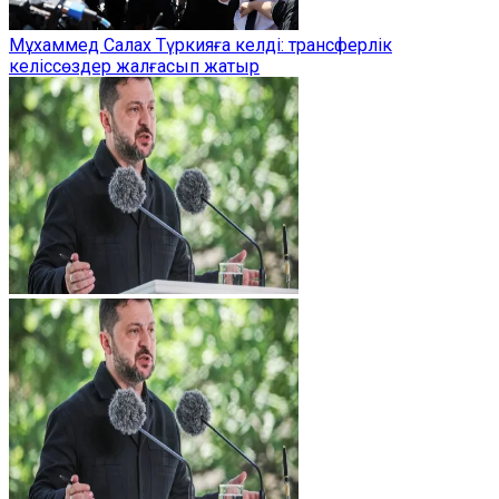
Мұхаммед Салах Түркияға келді: трансферлік
келіссөздер жалғасып жатыр