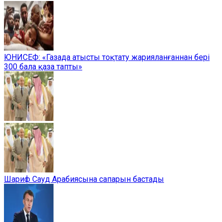
ЮНИСЕФ: «Газада атысты тоқтату жарияланғаннан бері
300 бала қаза тапты»
Шариф Сауд Арабиясына сапарын бастады