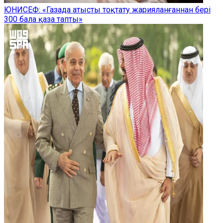
ЮНИСЕФ: «Газада атысты тоқтату жарияланғаннан бері
300 бала қаза тапты»