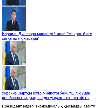
Израиль Диаспора министрі Чикли: “Макрон бізге
сатқындық жасады”
Украина Сыртқы істер министрі бейбітшілік үшін
көшбасшылардың кездесуі қажет екенін айтты
Президент елдегі экономикалық қысымды азайту