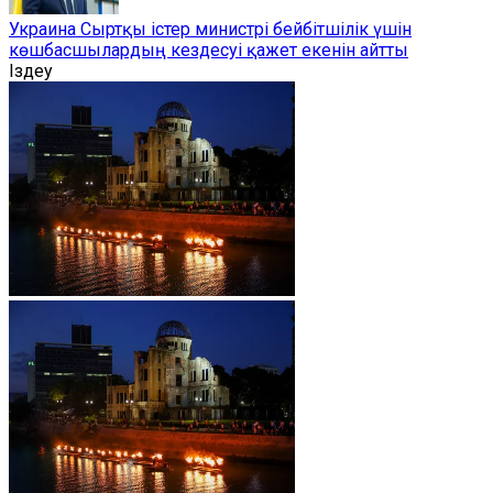
Украина Сыртқы істер министрі бейбітшілік үшін
көшбасшылардың кездесуі қажет екенін айтты
Іздеу