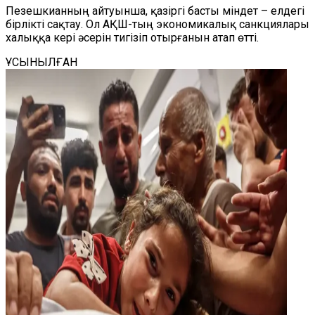
Пезешкианның айтуынша, қазіргі басты міндет – елдегі
бірлікті сақтау. Ол АҚШ-тың экономикалық санкциялары
халыққа кері әсерін тигізіп отырғанын атап өтті.
ҰСЫНЫЛҒАН