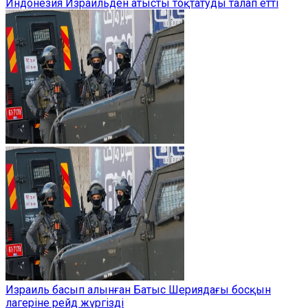
Индонезия Израильден атысты тоқтатуды талап етті
Израиль басып алынған Батыс Шериядағы босқын
лагеріне рейд жүргізді