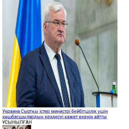
Украина Сыртқы істер министрі бейбітшілік үшін
көшбасшылардың кездесуі қажет екенін айтты
ҰСЫНЫЛҒАН