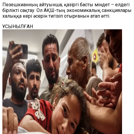
Пезешкианның айтуынша, қазіргі басты міндет – елдегі
бірлікті сақтау. Ол АҚШ-тың экономикалық санкциялары
халыққа кері әсерін тигізіп отырғанын атап өтті.
ҰСЫНЫЛҒАН