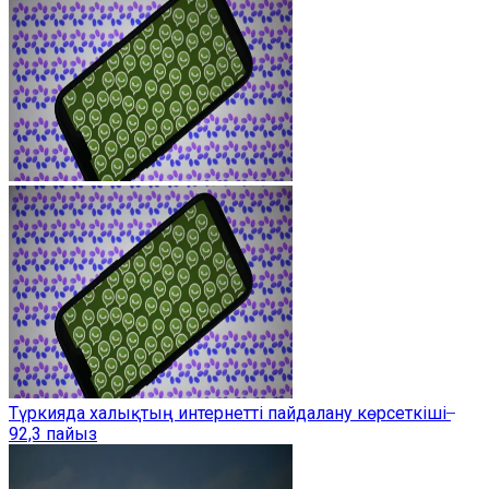
Түркияда халықтың интернетті пайдалану көрсеткіші ̶
92,3 пайыз