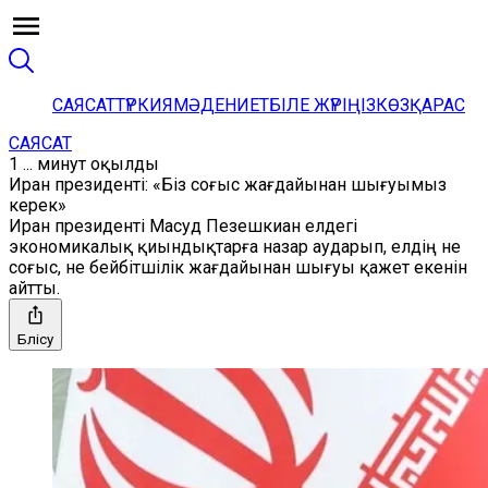
САЯСАТ
ТҮРКИЯ
МӘДЕНИЕТ
БІЛЕ ЖҮРІҢІЗ
КӨЗҚАРАС
САЯСАТ
1 ... минут оқылды
Иран президенті: «Біз соғыс жағдайынан шығуымыз
керек»
Иран президенті Масуд Пезешкиан елдегі
экономикалық қиындықтарға назар аударып, елдің не
соғыс, не бейбітшілік жағдайынан шығуы қажет екенін
айтты.
Бөлісу