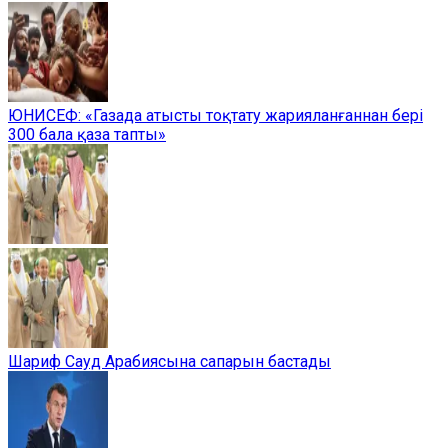
ЮНИСЕФ: «Газада атысты тоқтату жарияланғаннан бері
300 бала қаза тапты»
Шариф Сауд Арабиясына сапарын бастады