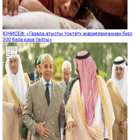
ЮНИСЕФ: «Газада атысты тоқтату жарияланғаннан бері
300 бала қаза тапты»