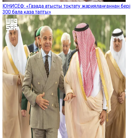
ЮНИСЕФ: «Газада атысты тоқтату жарияланғаннан бері
300 бала қаза тапты»