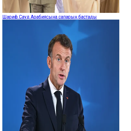
Шариф Сауд Арабиясына сапарын бастады