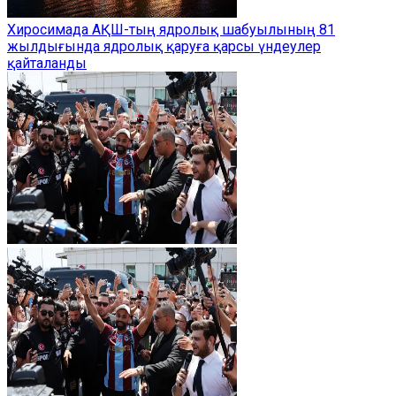
Хиросимада АҚШ-тың ядролық шабуылының 81
жылдығында ядролық қаруға қарсы үндеулер
қайталанды