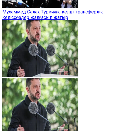
Мұхаммед Салах Түркияға келді: трансферлік
келіссөздер жалғасып жатыр