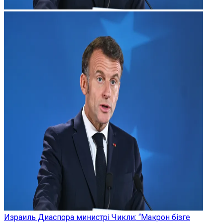
Израиль Диаспора министрі Чикли: “Макрон бізге