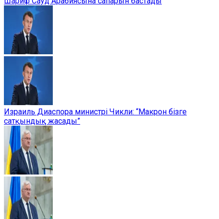
Шариф Сауд Арабиясына сапарын бастады
Израиль Диаспора министрі Чикли: “Макрон бізге
сатқындық жасады”