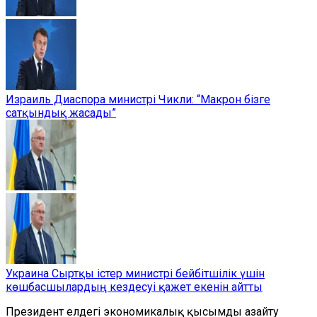
Израиль Диаспора министрі Чикли: “Макрон бізге
сатқындық жасады”
Украина Сыртқы істер министрі бейбітшілік үшін
көшбасшылардың кездесуі қажет екенін айтты
Президент елдегі экономикалық қысымды азайту