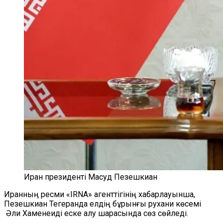
Иран президенті Масуд Пезешкиан
Иранның ресми «IRNA» агенттігінің хабарлауынша,
Пезешкиан Тегеранда елдің бұрынғы рухани көсемі
Әли Хаменеиді еске алу шарасында сөз сөйледі.