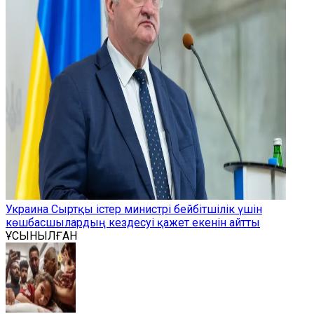
Украина Сыртқы істер министрі бейбітшілік үшін
көшбасшылардың кездесуі қажет екенін айтты
ҰСЫНЫЛҒАН