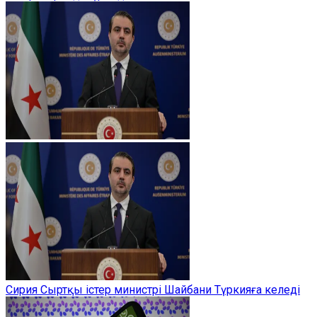
Сирия Сыртқы істер министрі Шайбани Түркияға келеді