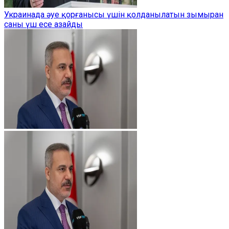
Украинада әуе қорғанысы үшін қолданылатын зымыран
саны үш есе азайды