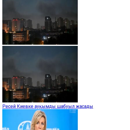
Ресей Киевке ауқымды шабуыл жасады