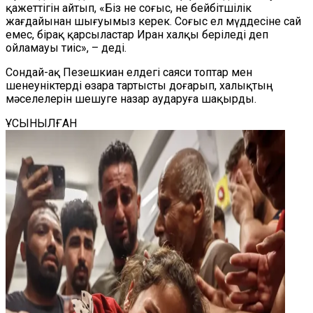
қажеттігін айтып, «Біз не соғыс, не бейбітшілік
жағдайынан шығуымыз керек. Соғыс ел мүддесіне сай
емес, бірақ қарсыластар Иран халқы беріледі деп
ойламауы тиіс», – деді.
Сондай-ақ Пезешкиан елдегі саяси топтар мен
шенеуніктерді өзара тартысты доғарып, халықтың
мәселелерін шешуге назар аударуға шақырды.
ҰСЫНЫЛҒАН