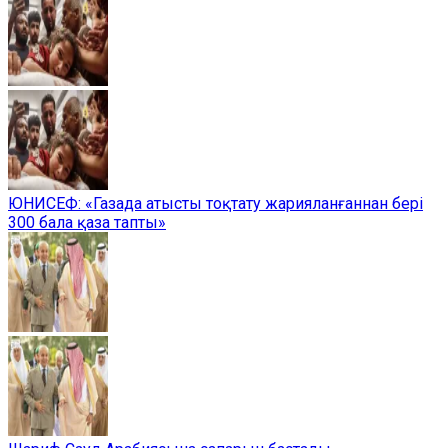
ЮНИСЕФ: «Газада атысты тоқтату жарияланғаннан бері
300 бала қаза тапты»