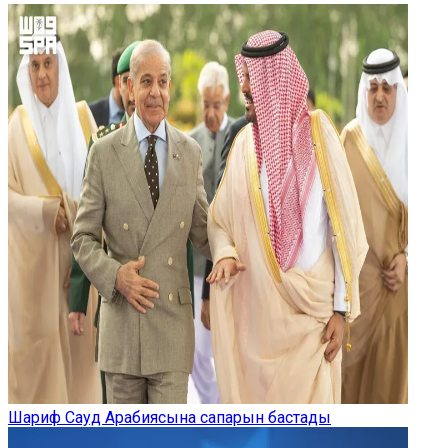
Шариф Сауд Арабиясына сапарын бастады