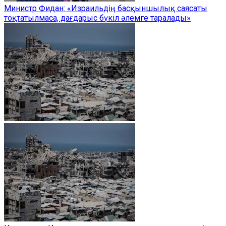
Министр Фидан: «Израильдің басқыншылық саясаты
тоқтатылмаса, дағдарыс бүкіл әлемге таралады»