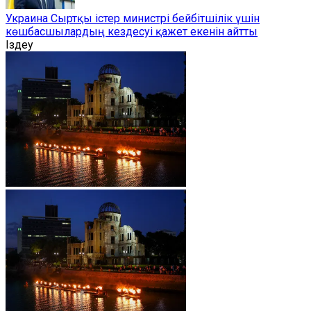
Украина Сыртқы істер министрі бейбітшілік үшін
көшбасшылардың кездесуі қажет екенін айтты
Іздеу