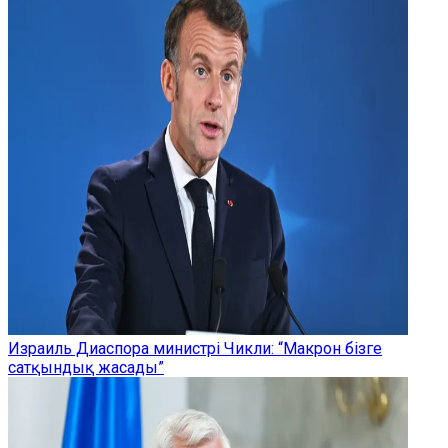
Израиль Диаспора министрі Чикли: “Макрон бізге
сатқындық жасады”