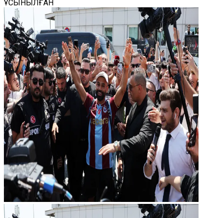
ҰСЫНЫЛҒАН