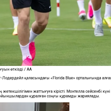
уын өткізді / AA
рт-Лодердейл қаласындағы
«Florida Blue» орталығында ал
етекшілігімен жаттығуға кірісті. Монтелла сейсенбі күні
ойыншылардан құралған соңғы құрамды жариялады.