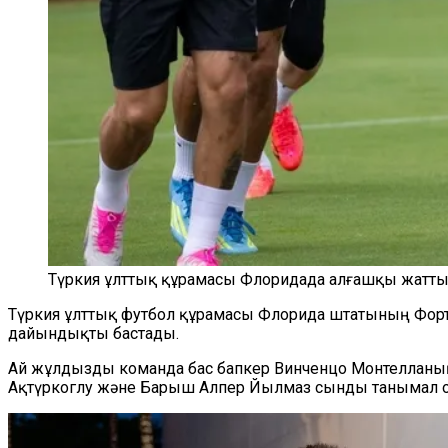
Түркия ұлттық құрамасы Флоридада алғашқы жаттығ
Түркия ұлттық футбол құрамасы Флорида штатының Фо
дайындықты бастады.
Ай жұлдызды команда бас бапкер Винченцо Монтелланың ж
Ақтүркоглу және Барыш Алпер Йылмаз сынды танымал 