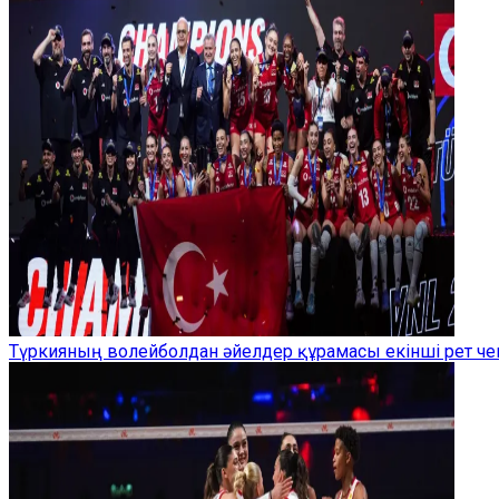
Түркияның волейболдан әйелдер құрамасы екінші рет ч