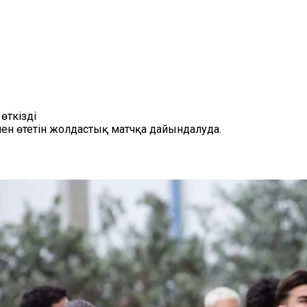
өткізді
ен өтетін жолдастық матчқа дайындалуда.