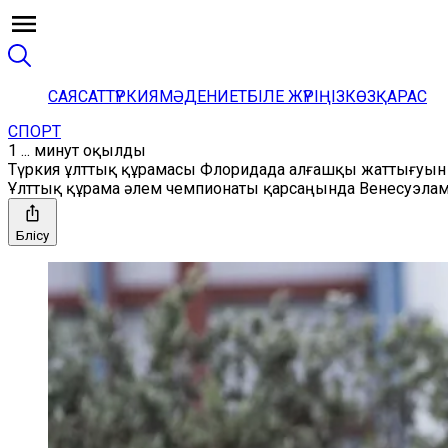
САЯСАТ
ТҮРКИЯ
МӘДЕНИЕТ
БІЛЕ ЖҮРІҢІЗ
КӨЗҚАРАС
СПОРТ
1 ... минут оқылды
Түркия ұлттық құрамасы Флоридада алғашқы жаттығуын 
Ұлттық құрама әлем чемпионаты қарсаңында Венесуэлам
Бөлісу