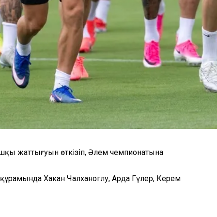
ғашқы жаттығуын өткізіп, Әлем чемпионатына
 құрамында Хакан Чалханоглу, Арда Гүлер, Керем