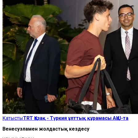
Қатысты
TRT Қазақ - Түркия ұлттық құрамасы АҚШ-та
Венесуэламен жолдастық кездесу