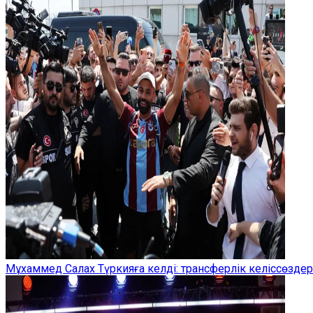
Мұхаммед Салах Түркияға келді: трансферлік келіссөзд