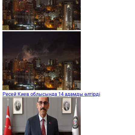
Ресей Киев облысында 14 адамды өлтірді