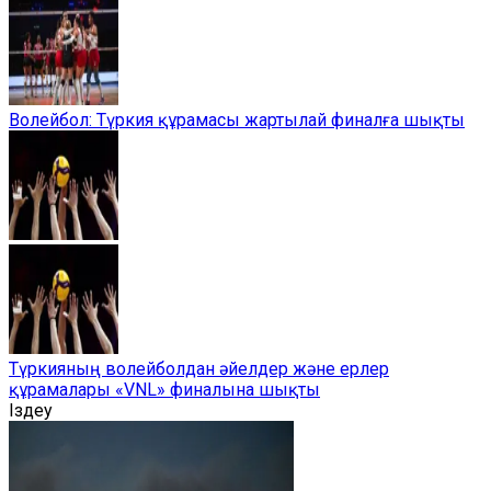
Волейбол: Түркия құрамасы жартылай финалға шықты
Түркияның волейболдан әйелдер және ерлер
құрамалары «VNL» финалына шықты
Іздеу