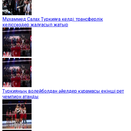
Мұхаммед Салах Түркияға келді: трансферлік
келіссөздер жалғасып жатыр
Түркияның волейболдан әйелдер құрамасы екінші рет
чемпион атанды