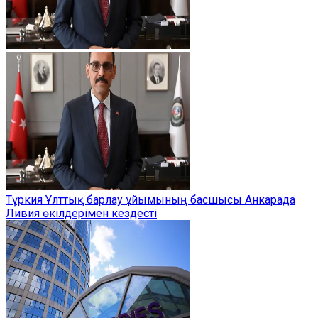
Түркия Ұлттық барлау ұйымының басшысы Анкарада
Ливия өкілдерімен кездесті