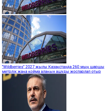
"Wildberries" 2027 жылы Қазақстанда 260 мың шаршы
метрлік жаңа қойма алаңын ашуды жоспарлап отыр