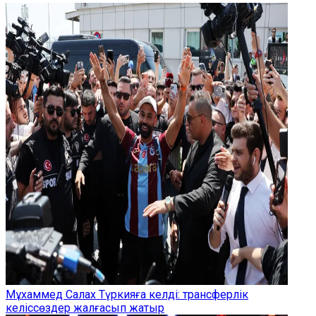
Мұхаммед Салах Түркияға келді: трансферлік
келіссөздер жалғасып жатыр