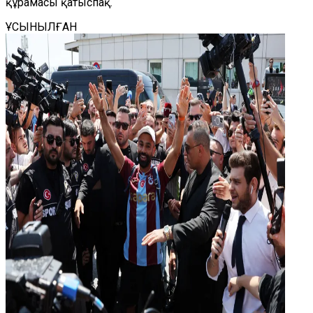
құрамасы қатыспақ.
ҰСЫНЫЛҒАН