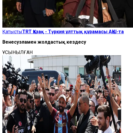
Қатысты
TRT Қазақ - Түркия ұлттық құрамасы АҚШ-та
Венесуэламен жолдастық кездесу
ҰСЫНЫЛҒАН