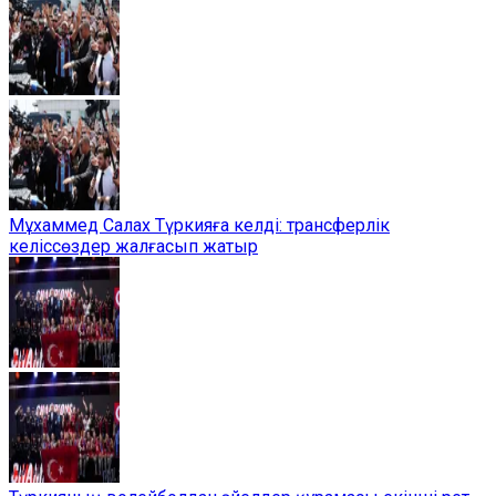
Мұхаммед Салах Түркияға келді: трансферлік
келіссөздер жалғасып жатыр