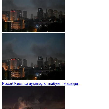
Ресей Киевке ауқымды шабуыл жасады