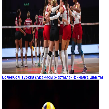
Волейбол: Түркия құрамасы жартылай финалға шықты