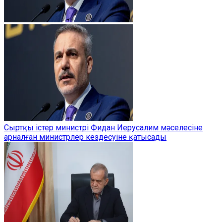
Сыртқы істер министрі Фидан Иерусалим мәселесіне
арналған министрлер кездесуіне қатысады