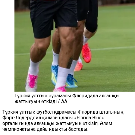
Түркия ұлттық құрамасы Флоридада алғашқы
жаттығуын өткізді / AA
Түркия ұлттық футбол құрамасы Флорида штатының
Форт-Лодердейл қаласындағы
«Florida Blue»
орталығында алғашқы жаттығуын өткізіп, Әлем
чемпионатына дайындықты бастады.