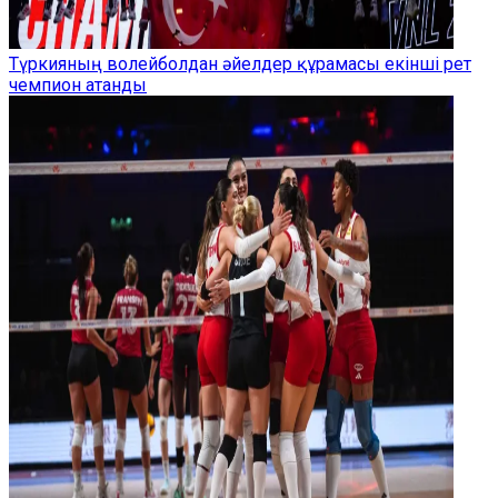
Түркияның волейболдан әйелдер құрамасы екінші рет
чемпион атанды