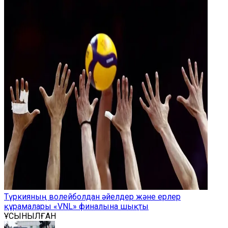
Түркияның волейболдан әйелдер және ерлер
құрамалары «VNL» финалына шықты
ҰСЫНЫЛҒАН