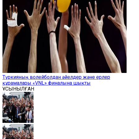
Түркияның волейболдан әйелдер және ерлер
құрамалары «VNL» финалына шықты
ҰСЫНЫЛҒАН