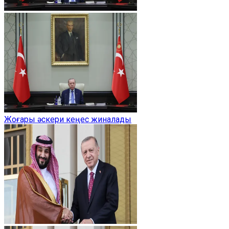
Жоғары әскери кеңес жиналады