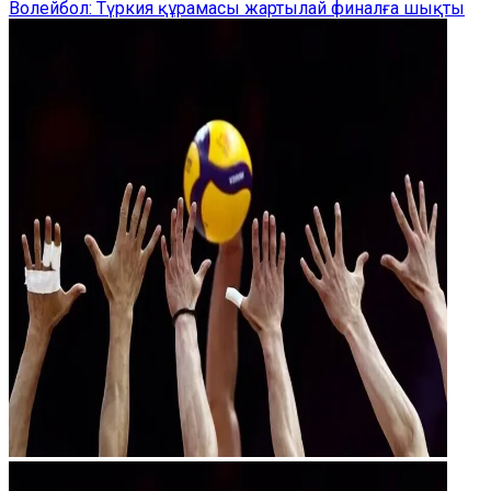
Волейбол: Түркия құрамасы жартылай финалға шықты