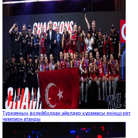
Түркияның волейболдан әйелдер құрамасы екінші рет
чемпион атанды