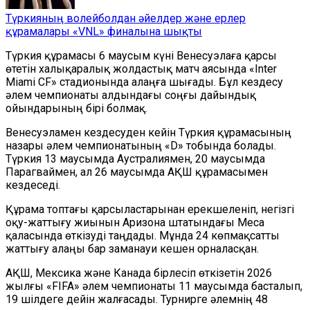
Түркияның волейболдан әйелдер және ерлер
құрамалары «VNL» финалына шықты
Түркия құрамасы 6 маусым күні Венесуэлаға қарсы
өтетін халықаралық жолдастық матч аясында «Inter
Miami CF» стадионында алаңға шығады. Бұл кездесу
әлем чемпионаты алдындағы соңғы дайындық
ойындарының бірі болмақ.
Венесуэламен кездесуден кейін Түркия құрамасының
назары әлем чемпионатының «D» тобында болады.
Түркия 13 маусымда Аустралиямен, 20 маусымда
Парагваймен, ал 26 маусымда АҚШ құрамасымен
кездеседі.
Құрама топтағы қарсыластарынан ерекшеленіп, негізгі
оқу-жаттығу жиынын Аризона штатындағы Меса
қаласында өткізуді таңдады. Мұнда 24 көпмақсатты
жаттығу алаңы бар заманауи кешен орналасқан.
АҚШ, Мексика және Канада бірлесіп өткізетін 2026
жылғы «FIFA» әлем чемпионаты 11 маусымда басталып,
19 шілдеге дейін жалғасады. Турнирге әлемнің 48