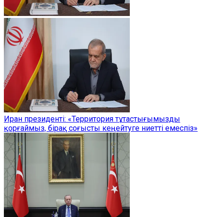
Иран президенті: «Территория тұтастығымызды
қорғаймыз, бірақ соғысты кеңейтуге ниетті емеспіз»