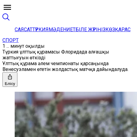
САЯСАТ
ТҮРКИЯ
МӘДЕНИЕТ
БІЛЕ ЖҮРІҢІЗ
КӨЗҚАРАС
СПОРТ
1 ... минут оқылды
Түркия ұлттық құрамасы Флоридада алғашқы
жаттығуын өткізді
Ұлттық құрама әлем чемпионаты қарсаңында
Венесуэламен өтетін жолдастық матчқа дайындалуда.
Бөлісу