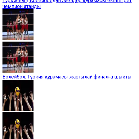
Түркияның волейболдан әйелдер құрамасы екінші рет
чемпион атанды
Волейбол: Түркия құрамасы жартылай финалға шықты