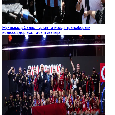
Мұхаммед Салах Түркияға келді: трансферлік
келіссөздер жалғасып жатыр