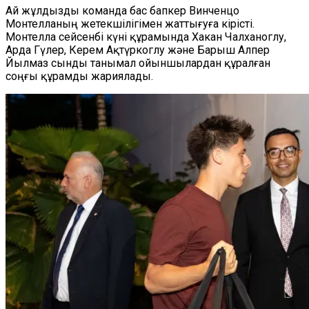
Ай жұлдызды команда бас бапкер Винченцо
Монтелланың жетекшілігімен жаттығуға кірісті.
Монтелла сейсенбі күні құрамында Хакан Чалханоглу,
Арда Гүлер, Керем Ақтүркоглу және Барыш Алпер
Йылмаз сынды танымал ойыншылардан құралған
соңғы құрамды жариялады.