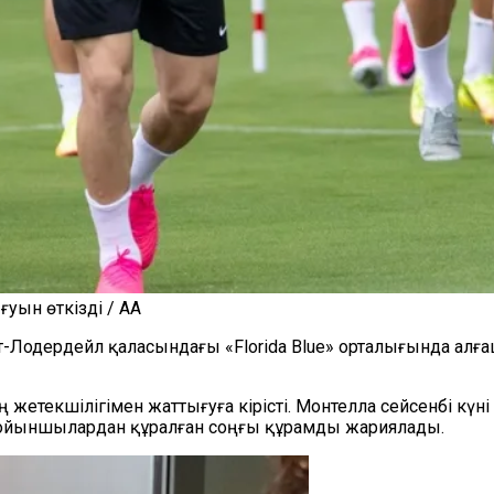
уын өткізді / AA
рт-Лодердейл қаласындағы
«Florida Blue» орталығында ал
етекшілігімен жаттығуға кірісті. Монтелла сейсенбі күні
ойыншылардан құралған соңғы құрамды жариялады.