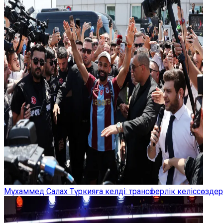
Мұхаммед Салах Түркияға келді: трансферлік келіссөзд