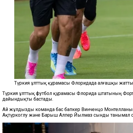
Түркия ұлттық құрамасы Флоридада алғашқы жаттығ
Түркия ұлттық футбол құрамасы Флорида штатының Фо
дайындықты бастады.
Ай жұлдызды команда бас бапкер Винченцо Монтелланың ж
Ақтүркоглу және Барыш Алпер Йылмаз сынды танымал 