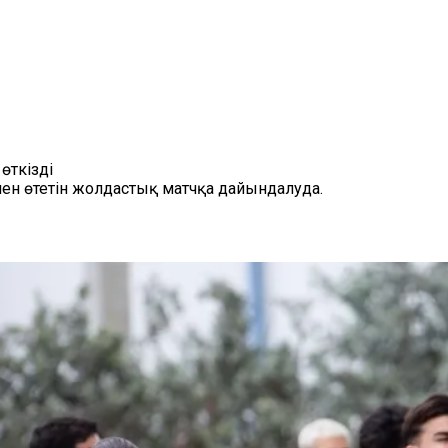
өткізді
ен өтетін жолдастық матчқа дайындалуда.