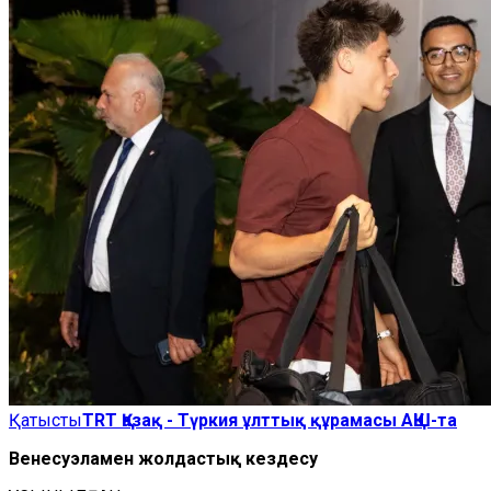
Қатысты
TRT Қазақ - Түркия ұлттық құрамасы АҚШ-та
Венесуэламен жолдастық кездесу