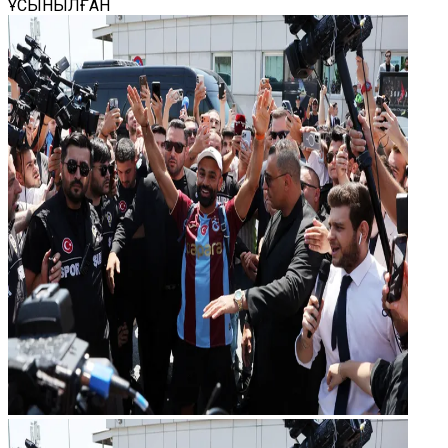
ҰСЫНЫЛҒАН