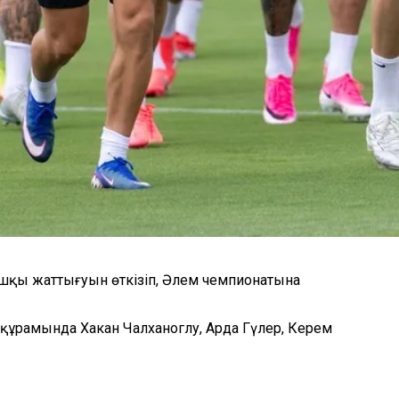
ғашқы жаттығуын өткізіп, Әлем чемпионатына
 құрамында Хакан Чалханоглу, Арда Гүлер, Керем