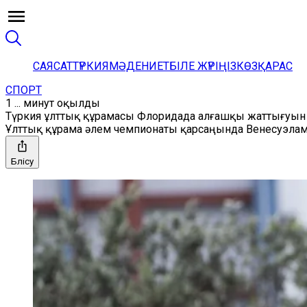
САЯСАТ
ТҮРКИЯ
МӘДЕНИЕТ
БІЛЕ ЖҮРІҢІЗ
КӨЗҚАРАС
СПОРТ
1 ... минут оқылды
Түркия ұлттық құрамасы Флоридада алғашқы жаттығуын 
Ұлттық құрама әлем чемпионаты қарсаңында Венесуэлам
Бөлісу