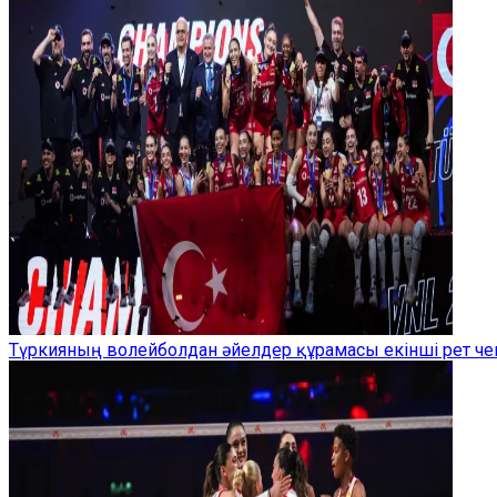
Түркияның волейболдан әйелдер құрамасы екінші рет ч