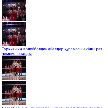
Түркияның волейболдан әйелдер құрамасы екінші рет
чемпион атанды