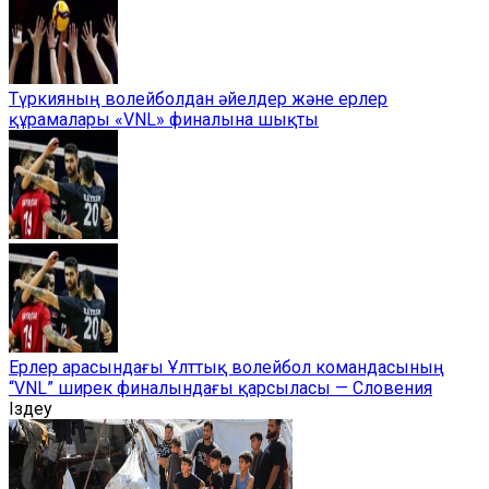
Түркияның волейболдан әйелдер және ерлер
құрамалары «VNL» финалына шықты
Ерлер арасындағы Ұлттық волейбол командасының
“VNL” ширек финалындағы қарсыласы — Словения
Іздеу