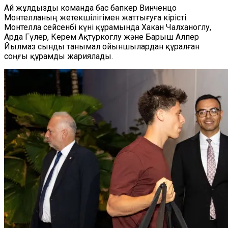
Ай жұлдызды команда бас бапкер Винченцо
Монтелланың жетекшілігімен жаттығуға кірісті.
Монтелла сейсенбі күні құрамында Хакан Чалханоглу,
Арда Гүлер, Керем Ақтүркоглу және Барыш Алпер
Йылмаз сынды танымал ойыншылардан құралған
соңғы құрамды жариялады.