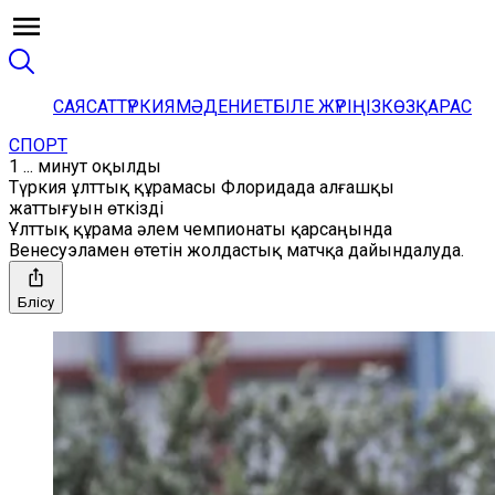
САЯСАТ
ТҮРКИЯ
МӘДЕНИЕТ
БІЛЕ ЖҮРІҢІЗ
КӨЗҚАРАС
СПОРТ
1 ... минут оқылды
Түркия ұлттық құрамасы Флоридада алғашқы
жаттығуын өткізді
Ұлттық құрама әлем чемпионаты қарсаңында
Венесуэламен өтетін жолдастық матчқа дайындалуда.
Бөлісу