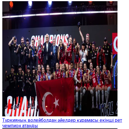
Түркияның волейболдан әйелдер құрамасы екінші рет
чемпион атанды