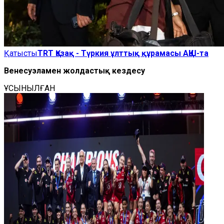
Қатысты
TRT Қазақ - Түркия ұлттық құрамасы АҚШ-та
Венесуэламен жолдастық кездесу
ҰСЫНЫЛҒАН