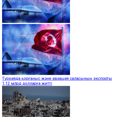
Түркияда қорғаныс және авиация саласының экспорты
1,12 млрд долларға жетті