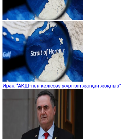
Иран: “АҚШ-пен келіссөз жүргізіп жатқан жоқпыз”