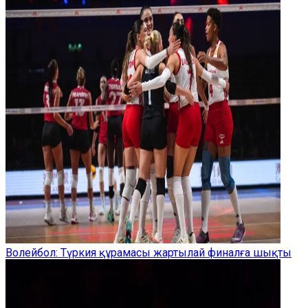
Волейбол: Түркия құрамасы жартылай финалға шықты