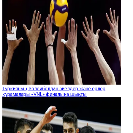
Түркияның волейболдан әйелдер және ерлер
құрамалары «VNL» финалына шықты