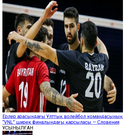
Ерлер арасындағы Ұлттық волейбол командасының
“VNL” ширек финалындағы қарсыласы — Словения
ҰСЫНЫЛҒАН