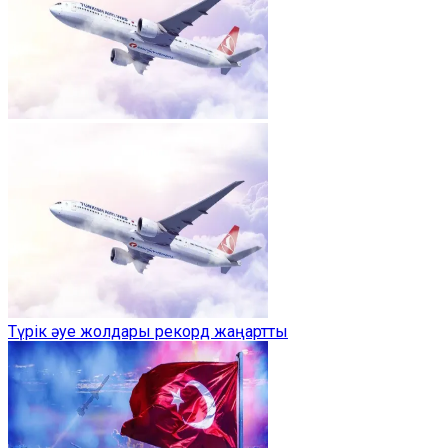
Түрік әуе жолдары рекорд жаңартты