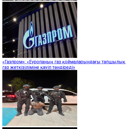
«Газпром»: «Еуропаның газ қоймаларындағы тапшылық
газ жеткізіліміне қауіп төндіреді»