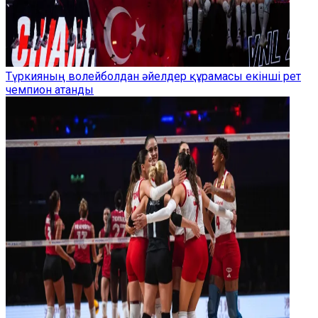
Түркияның волейболдан әйелдер құрамасы екінші рет
чемпион атанды