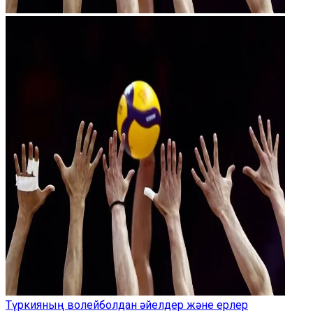
Түркияның волейболдан әйелдер және ерлер