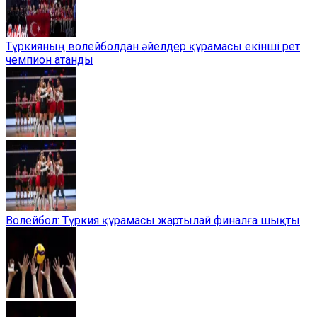
Түркияның волейболдан әйелдер құрамасы екінші рет
чемпион атанды
Волейбол: Түркия құрамасы жартылай финалға шықты