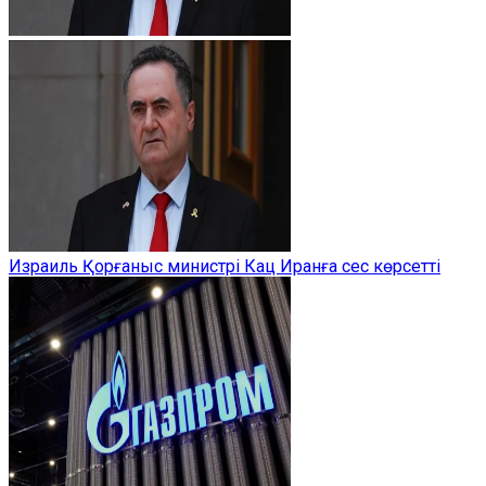
Израиль Қорғаныс министрі Кац Иранға сес көрсетті