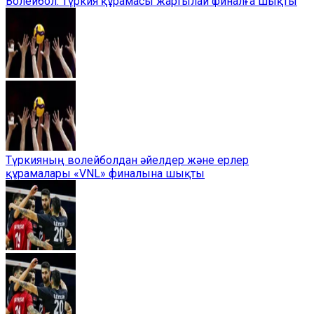
Волейбол: Түркия құрамасы жартылай финалға шықты
Түркияның волейболдан әйелдер және ерлер
құрамалары «VNL» финалына шықты