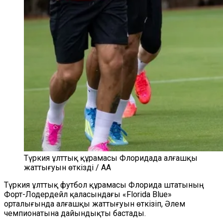
Түркия ұлттық құрамасы Флоридада алғашқы
жаттығуын өткізді / AA
Түркия ұлттық футбол құрамасы Флорида штатының
Форт-Лодердейл қаласындағы
«Florida Blue»
орталығында алғашқы жаттығуын өткізіп, Әлем
чемпионатына дайындықты бастады.