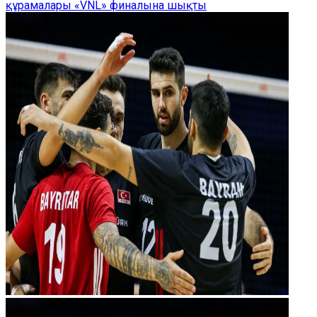
құрамалары «VNL» финалына шықты