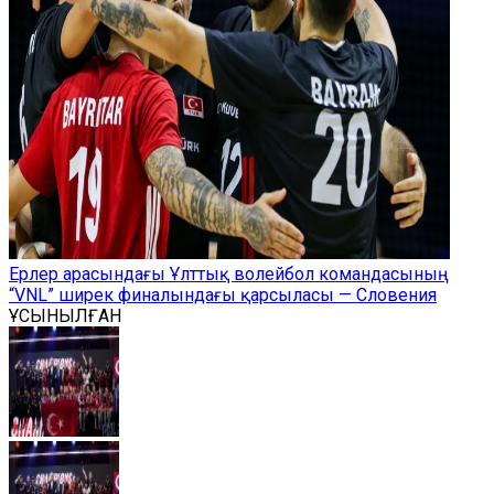
Ерлер арасындағы Ұлттық волейбол командасының
“VNL” ширек финалындағы қарсыласы — Словения
ҰСЫНЫЛҒАН