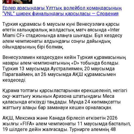
Ерлер арасындағы Ұлттық волейбол командасының
“VNL” ширек финалындағы қарсыласы — Словения
Түркия құрамасы 6 маусым күні Венесуэлаға қарсы
өтетін халықаралық жолдастық матч аясында «Inter
Miami CF» стадионында алаңға шығады. Бұл кездесу
әлем чемпионаты алдындағы соңғы дайындық
ойындарының бірі болмақ.
Венесуэламен кездесуден кейін Түркия құрамасының
назары әлем чемпионатының «D» тобында болады.
Түркия 13 маусымда Аустралиямен, 20 маусымда
Парагваймен, ал 26 маусымда АҚШ құрамасымен
кездеседі.
Құрама топтағы қарсыластарынан ерекшеленіп, негізгі
оқу-жаттығу жиынын Аризона штатындағы Меса
қаласында өткізуді таңдады. Мұнда 24 көпмақсатты
жаттығу алаңы бар заманауи кешен орналасқан.
АҚШ, Мексика және Канада бірлесіп өткізетін 2026
жылғы «FIFA» әлем чемпионаты 11 маусымда басталып,
19 шілдеге дейін жалғасады. Турнирге әлемнің 48