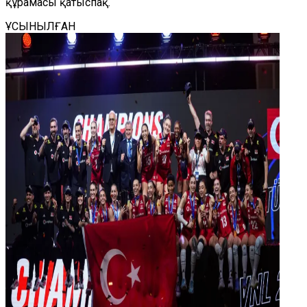
құрамасы қатыспақ.
ҰСЫНЫЛҒАН