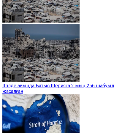
Шілде айында Батыс Шерияға 2 мың 256 шабуыл
жасалған