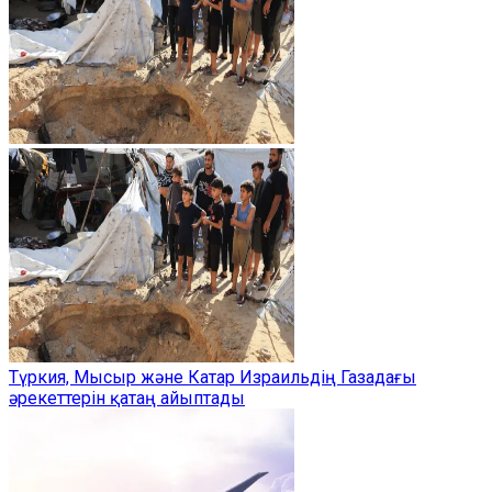
Түркия, Мысыр және Катар Израильдің Газадағы
әрекеттерін қатаң айыптады