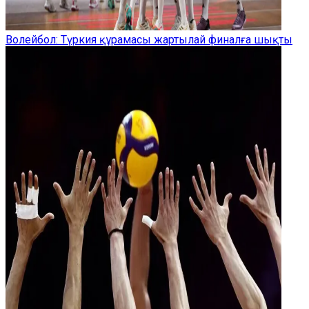
Волейбол: Түркия құрамасы жартылай финалға шықты