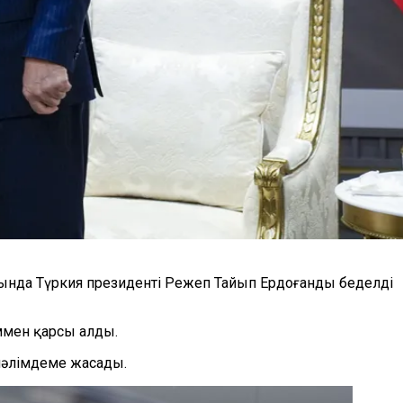
ында Түркия президенті Режеп Тайып Ердоғанды беделді
ммен қарсы алды.
мәлімдеме жасады.