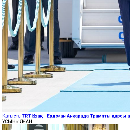
Қатысты
TRT Қазақ - Ердоған Анкарада Трампты қарсы 
ҰСЫНЫЛҒАН