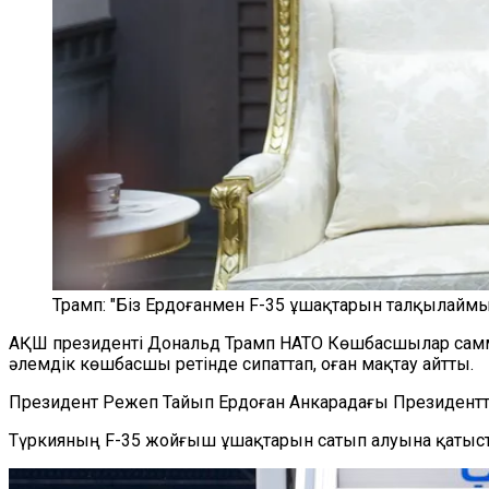
Трамп: "Біз Ердоғанмен F-35 ұшақтарын талқылаймы
АҚШ президенті Дональд Трамп НАТО Көшбасшылар самми
әлемдік көшбасшы ретінде сипаттап, оған мақтау айтты.
Президент Режеп Тайып Ердоған Анкарадағы Президентт
Түркияның F-35 жойғыш ұшақтарын сатып алуына қатыст