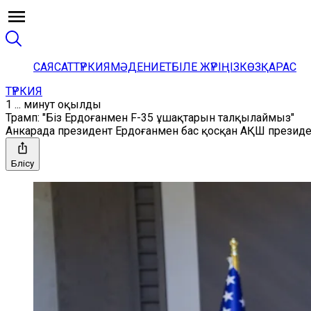
САЯСАТ
ТҮРКИЯ
МӘДЕНИЕТ
БІЛЕ ЖҮРІҢІЗ
КӨЗҚАРАС
ТҮРКИЯ
1 ... минут оқылды
Трамп: "Біз Ердоғанмен F-35 ұшақтарын талқылаймыз"
Анкарада президент Ердоғанмен бас қосқан АҚШ презид
Бөлісу