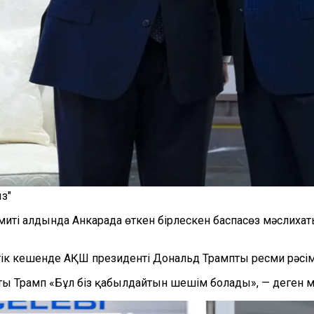
з"
ті алдында Анкарада өткен бірлескен баспасөз мәслихат
ік кешенде АҚШ президенті Дональд Трампты ресми рәсі
ы Трамп «Бұл біз қабылдайтын шешім болады», — деген 