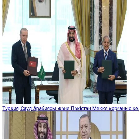
Түркия, Сауд Арабиясы және Пәкістан Мекке қорғаныс ке