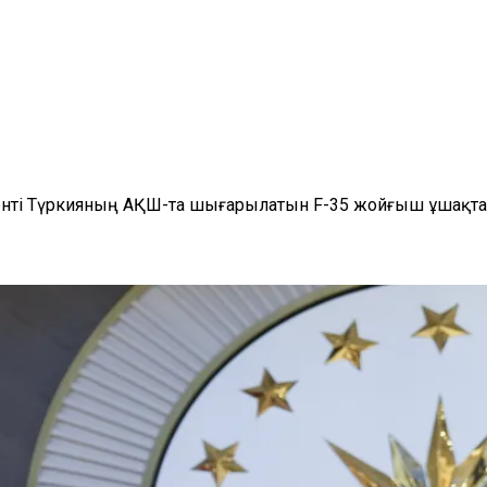
енті Түркияның АҚШ-та шығарылатын F-35 жойғыш ұшақтар